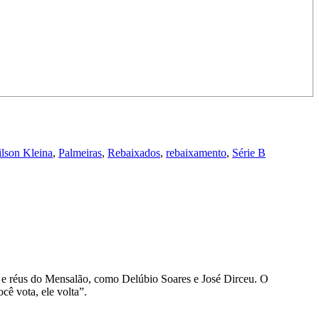
lson Kleina
,
Palmeiras
,
Rebaixados
,
rebaixamento
,
Série B
d e réus do Mensalão, como Delúbio Soares e José Dirceu. O
cê vota, ele volta”.