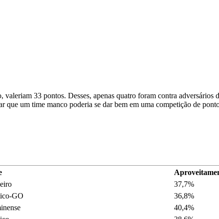
, valeriam 33 pontos. Desses, apenas quatro foram contra adversários da
ditar que um time manco poderia se dar bem em uma competição de pontos
e
Aproveitame
eiro
37,7%
tico-GO
36,8%
inense
40,4%