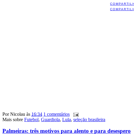
COMPARTIL
COMPARTIL
Por
Nicolau
às
16:34
1 comentários
Mais sobre
Futebol
,
Guardiola
,
Lula
,
seleção brasileira
Palmeiras: três motivos para alento e para desespero