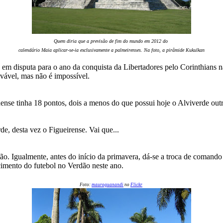
Quem diria que a previsão de fim do mundo em 2012 do
calendário Maia aplicar-se-ia exclusivamente a palmeirenses. Na foto, a pirâmide Kukulkan
em disputa para o ano da conquista da Libertadores pelo Corinthians n
vável, mas não é impossível.
ense tinha 18 pontos, dois a menos do que possui hoje o Alviverde outr
de, desta vez o Figueirense. Vai que...
. Igualmente, antes do início da primavera, dá-se a troca de comando
cimento do futebol no Verdão neste ano.
Foto:
mauroguanandi
no
Flickr