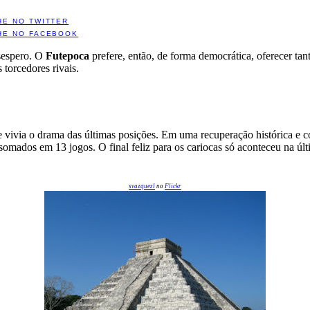
HE NO TWITTER
HE NO FACEBOOK
esespero. O
Futepoca
prefere, então, de forma democrática, oferecer ta
 torcedores rivais.
e vivia o drama das últimas posições. Em uma recuperação histórica e c
dos em 13 jogos. O final feliz para os cariocas só aconteceu na últi
svazquezl
no
Flickr