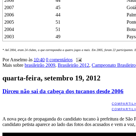
2008
44
Náut
2007
45
Goiá
2006
44
Palm
2005
51
Pont
2004
51
Bota
2003
49
Pays
* Até 2004, eram 24 clubes, o que correspondia a quatro jogos a mais. Em 2005, foram 22 participantes. 
Por
Anselmo
às
10:40
0 comentários
Mais sobre
brasileirão 2009
,
Brasileirão 2012
,
Campeonato Brasileiro
quarta-feira, setembro 19, 2012
Dirceu não sai da cabeça dos tucanos desde 2006
COMPARTIL
COMPARTIL
A nova peça de propaganda do candidato tucano à prefeitura de São P
candidato petista aparece ao lado das fotos dos acusados e vem a voz,