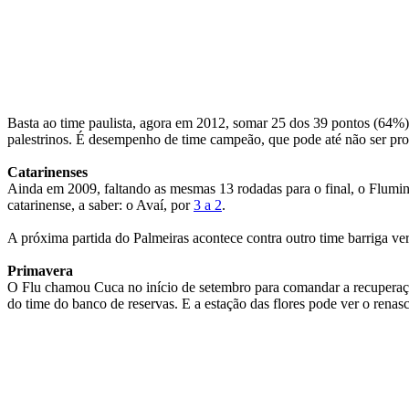
Basta ao time paulista, agora em 2012, somar 25 dos 39 pontos (64%) 
palestrinos. É desempenho de time campeão, que pode até não ser pro
Catarinenses
Ainda em 2009, faltando as mesmas 13 rodadas para o final, o Flumin
catarinense, a saber: o Avaí, por
3 a 2
.
A próxima partida do Palmeiras acontece contra outro time barriga ver
Primavera
O Flu chamou Cuca no início de setembro para comandar a recuperação
do time do banco de reservas. E a estação das flores pode ver o renas