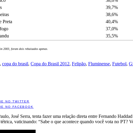
ico
38,6%
s
39,7%
eiras
38,6%
e Preta
40,4%
fogo
37,0%
andu
35,5%
Em 2003, foram dois rebaixados apenas.
,
copa do brasil
,
Copa do Brasil 2012
,
Felipão
,
Fluminense
,
Futebol
,
Gi
HE NO TWITTER
HE NO FACEBOOK
aulo, José Serra, tenta fazer uma relação direta entre Fernando Hadda
 tétrica, vaticinando: “Sabe o que acontece quando você vota no PT? Vo