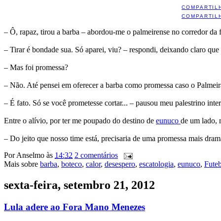
COMPARTIL
COMPARTIL
– Ô, rapaz, tirou a barba – abordou-me o palmeirense no corredor da f
– Tirar é bondade sua. Só aparei, viu? – respondi, deixando claro que
– Mas foi promessa?
– Não. Até pensei em oferecer a barba como promessa caso o Palmeiras 
– É fato. Só se você prometesse cortar... – pausou meu palestrino int
Entre o alívio, por ter me poupado do destino de
eunuco
de um lado, 
– Do jeito que nosso time está, precisaria de uma promessa mais dram
Por
Anselmo
às
14:32
2 comentários
Mais sobre
barba
,
boteco
,
calor
,
desespero
,
escatologia
,
eunuco
,
Fute
sexta-feira, setembro 21, 2012
Lula adere ao Fora Mano Menezes