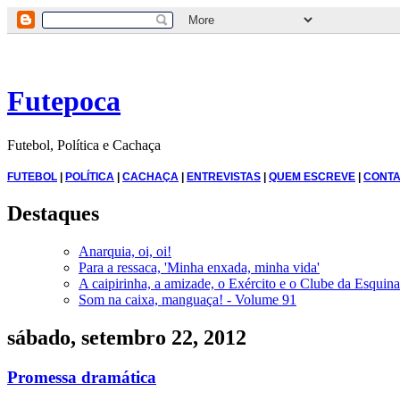
Futepoca
Futebol, Política e Cachaça
FUTEBOL
|
POLÍTICA
|
CACHAÇA
|
ENTREVISTAS
|
QUEM ESCREVE
|
CONTA
Destaques
Anarquia, oi, oi!
Para a ressaca, 'Minha enxada, minha vida'
A caipirinha, a amizade, o Exército e o Clube da Esquina
Som na caixa, manguaça! - Volume 91
sábado, setembro 22, 2012
Promessa dramática