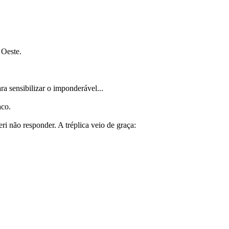
 Oeste.
a sensibilizar o imponderável...
aco.
i não responder. A tréplica veio de graça: