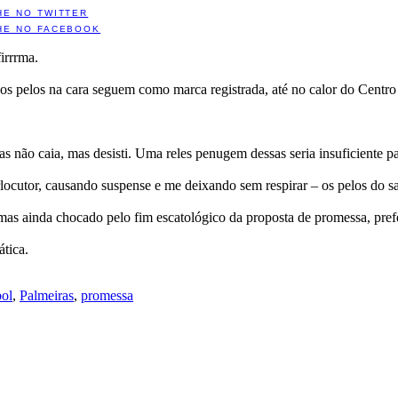
HE NO TWITTER
HE NO FACEBOOK
irrrma.
 os pelos na cara seguem como marca registrada, até no calor do Centro
não caia, mas desisti. Uma reles penugem dessas seria insuficiente par
erlocutor, causando suspense e me deixando sem respirar – os pelos do s
mas ainda chocado pelo fim escatológico da proposta de promessa, prefer
ática.
bol
,
Palmeiras
,
promessa