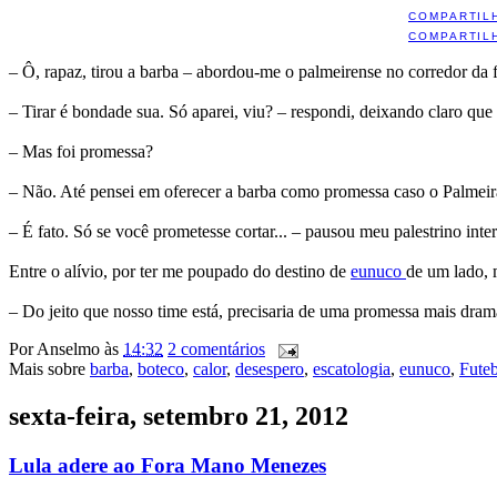
COMPARTIL
COMPARTIL
– Ô, rapaz, tirou a barba – abordou-me o palmeirense no corredor da f
– Tirar é bondade sua. Só aparei, viu? – respondi, deixando claro que
– Mas foi promessa?
– Não. Até pensei em oferecer a barba como promessa caso o Palmeiras 
– É fato. Só se você prometesse cortar... – pausou meu palestrino int
Entre o alívio, por ter me poupado do destino de
eunuco
de um lado, 
– Do jeito que nosso time está, precisaria de uma promessa mais dram
Por
Anselmo
às
14:32
2 comentários
Mais sobre
barba
,
boteco
,
calor
,
desespero
,
escatologia
,
eunuco
,
Fute
sexta-feira, setembro 21, 2012
Lula adere ao Fora Mano Menezes