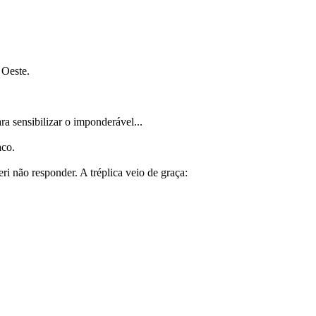
 Oeste.
a sensibilizar o imponderável...
aco.
i não responder. A tréplica veio de graça: