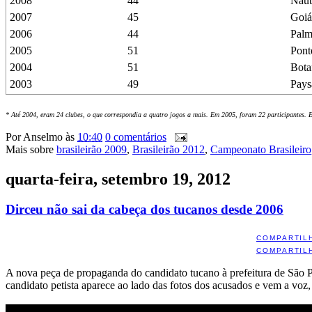
2008
44
Náut
2007
45
Goiá
2006
44
Palm
2005
51
Pont
2004
51
Bota
2003
49
Pays
* Até 2004, eram 24 clubes, o que correspondia a quatro jogos a mais. Em 2005, foram 22 participantes. 
Por
Anselmo
às
10:40
0 comentários
Mais sobre
brasileirão 2009
,
Brasileirão 2012
,
Campeonato Brasileiro
quarta-feira, setembro 19, 2012
Dirceu não sai da cabeça dos tucanos desde 2006
COMPARTIL
COMPARTIL
A nova peça de propaganda do candidato tucano à prefeitura de São P
candidato petista aparece ao lado das fotos dos acusados e vem a voz,