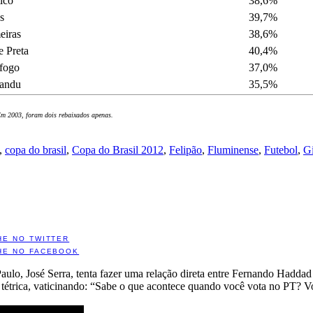
ico
38,6%
s
39,7%
eiras
38,6%
e Preta
40,4%
fogo
37,0%
andu
35,5%
Em 2003, foram dois rebaixados apenas.
,
copa do brasil
,
Copa do Brasil 2012
,
Felipão
,
Fluminense
,
Futebol
,
Gi
HE NO TWITTER
HE NO FACEBOOK
aulo, José Serra, tenta fazer uma relação direta entre Fernando Hadda
 tétrica, vaticinando: “Sabe o que acontece quando você vota no PT? Vo