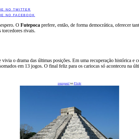
HE NO TWITTER
HE NO FACEBOOK
esespero. O
Futepoca
prefere, então, de forma democrática, oferecer ta
 torcedores rivais.
e vivia o drama das últimas posições. Em uma recuperação histórica e c
dos em 13 jogos. O final feliz para os cariocas só aconteceu na últi
svazquezl
no
Flickr