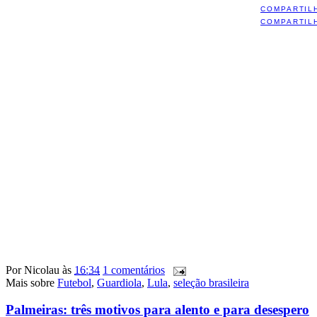
COMPARTIL
COMPARTIL
Por
Nicolau
às
16:34
1 comentários
Mais sobre
Futebol
,
Guardiola
,
Lula
,
seleção brasileira
Palmeiras: três motivos para alento e para desespero