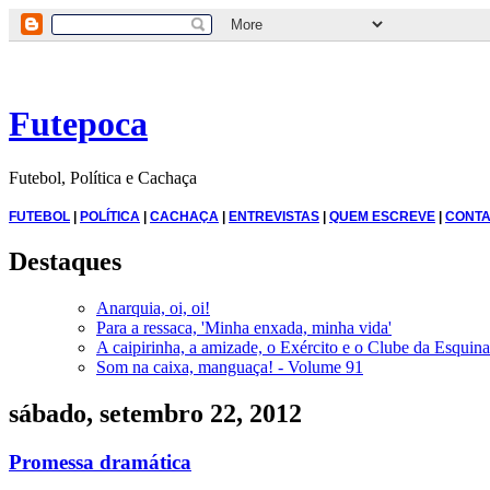
Futepoca
Futebol, Política e Cachaça
FUTEBOL
|
POLÍTICA
|
CACHAÇA
|
ENTREVISTAS
|
QUEM ESCREVE
|
CONTA
Destaques
Anarquia, oi, oi!
Para a ressaca, 'Minha enxada, minha vida'
A caipirinha, a amizade, o Exército e o Clube da Esquina
Som na caixa, manguaça! - Volume 91
sábado, setembro 22, 2012
Promessa dramática