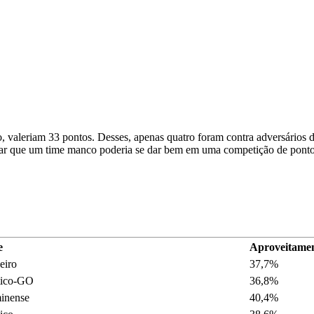
, valeriam 33 pontos. Desses, apenas quatro foram contra adversários da
ditar que um time manco poderia se dar bem em uma competição de pontos
e
Aproveitame
eiro
37,7%
tico-GO
36,8%
inense
40,4%