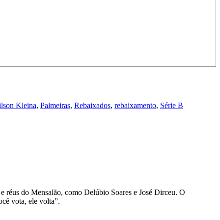
lson Kleina
,
Palmeiras
,
Rebaixados
,
rebaixamento
,
Série B
d e réus do Mensalão, como Delúbio Soares e José Dirceu. O
cê vota, ele volta”.