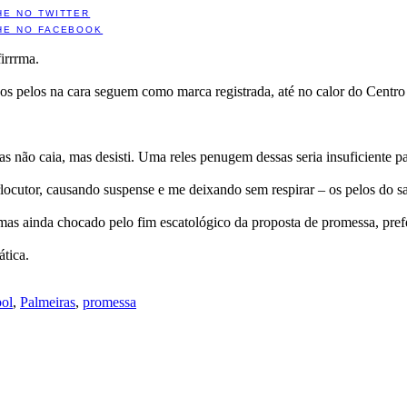
HE NO TWITTER
HE NO FACEBOOK
irrrma.
 os pelos na cara seguem como marca registrada, até no calor do Centro
não caia, mas desisti. Uma reles penugem dessas seria insuficiente par
erlocutor, causando suspense e me deixando sem respirar – os pelos do s
mas ainda chocado pelo fim escatológico da proposta de promessa, prefer
ática.
bol
,
Palmeiras
,
promessa