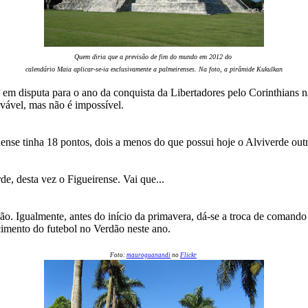
Quem diria que a previsão de fim do mundo em 2012 do
calendário Maia aplicar-se-ia exclusivamente a palmeirenses. Na foto, a pirâmide Kukulkan
em disputa para o ano da conquista da Libertadores pelo Corinthians n
vável, mas não é impossível.
ense tinha 18 pontos, dois a menos do que possui hoje o Alviverde outr
de, desta vez o Figueirense. Vai que...
. Igualmente, antes do início da primavera, dá-se a troca de comando
cimento do futebol no Verdão neste ano.
Foto:
mauroguanandi
no
Flickr