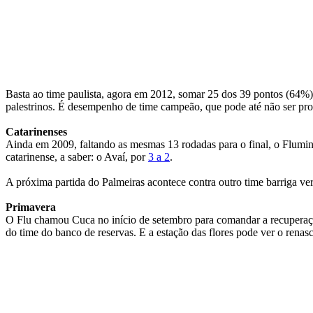
Basta ao time paulista, agora em 2012, somar 25 dos 39 pontos (64%) 
palestrinos. É desempenho de time campeão, que pode até não ser pro
Catarinenses
Ainda em 2009, faltando as mesmas 13 rodadas para o final, o Flumin
catarinense, a saber: o Avaí, por
3 a 2
.
A próxima partida do Palmeiras acontece contra outro time barriga ver
Primavera
O Flu chamou Cuca no início de setembro para comandar a recuperação
do time do banco de reservas. E a estação das flores pode ver o renas