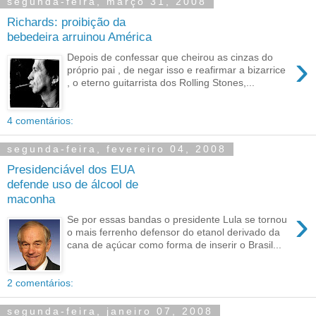
segunda-feira, março 31, 2008
Richards: proibição da
bebedeira arruinou América
›
Depois de confessar que cheirou as cinzas do
próprio pai , de negar isso e reafirmar a bizarrice
, o eterno guitarrista dos Rolling Stones,...
4 comentários:
segunda-feira, fevereiro 04, 2008
Presidenciável dos EUA
defende uso de álcool de
maconha
›
Se por essas bandas o presidente Lula se tornou
o mais ferrenho defensor do etanol derivado da
cana de açúcar como forma de inserir o Brasil...
2 comentários:
segunda-feira, janeiro 07, 2008