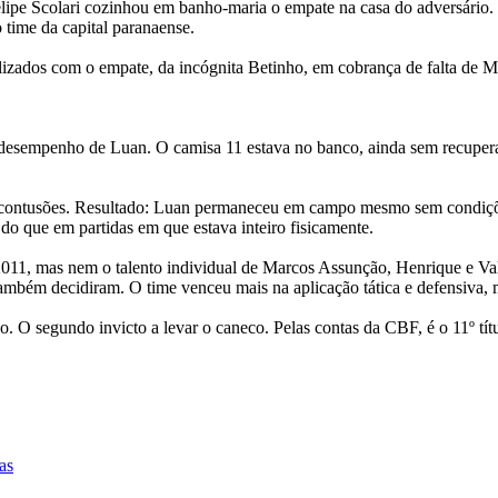
elipe Scolari cozinhou em banho-maria o empate na casa do adversário
o time da capital paranaense.
ralizados com o empate, da incógnita Betinho, em cobrança de falta de
 desempenho de Luan. O camisa 11 estava no banco, ainda sem recuperar
utras contusões. Resultado: Luan permaneceu em campo mesmo sem condiç
do que em partidas em que estava inteiro fisicamente.
2011, mas nem o talento individual de Marcos Assunção, Henrique e Val
bém decidiram. O time venceu mais na aplicação tática e defensiva, ma
. O segundo invicto a levar o caneco. Pelas contas da CBF, é o 11º tít
as