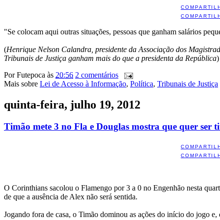
COMPARTIL
COMPARTIL
"Se colocam aqui outras situações, pessoas que ganham salários peq
(
Henrique Nelson Calandra, presidente da Associação dos Magistrad
Tribunais de Justiça ganham mais do que a presidenta da República
)
Por
Futepoca
às
20:56
2 comentários
Mais sobre
Lei de Acesso à Informação
,
Política
,
Tribunais de Justiça
quinta-feira, julho 19, 2012
Timão mete 3 no Fla e Douglas mostra que quer ser ti
COMPARTIL
COMPARTIL
O Corinthians sacolou o Flamengo por 3 a 0 no Engenhão nesta quarta-f
de que a ausência de Alex não será sentida.
Jogando fora de casa, o Timão dominou as ações do início do jogo e,