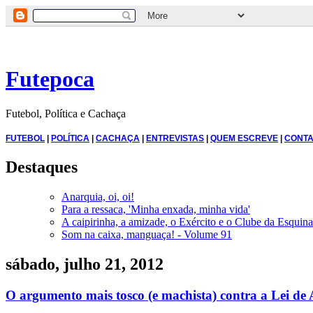
Futepoca
Futebol, Política e Cachaça
FUTEBOL
|
POLÍTICA
|
CACHAÇA
|
ENTREVISTAS
|
QUEM ESCREVE
|
CONTA
Destaques
Anarquia, oi, oi!
Para a ressaca, 'Minha enxada, minha vida'
A caipirinha, a amizade, o Exército e o Clube da Esquina
Som na caixa, manguaça! - Volume 91
sábado, julho 21, 2012
O argumento mais tosco (e machista) contra a Lei de