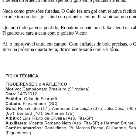
a defesa do Atlético tomara apenas 3 gols em 8 partidas até então.
Nada como previsões furadas. O Galo fez um gol com relativa facili
errou e tomou dois gols ainda no primeiro tempo. Para piorar, no co
Quando tudo parecia perdido, Ronaldinho bate uma falta lateral na cab
Figueirense cara a cara com o goleiro Victor.
Aí, o improvável entra em campo. Com enfiadas de bola precisas, o Ga
Inter na próxima quarta-feira, dificilmente sairá com a vitória.
FICHA TÉCNICA
FIGUEIRENSE 3 x 4 ATLÉTICO
Motivo:
Campeonato Brasileiro (9ª rodada)
Data:
14/7/2012
Estádio:
Orlando Scarpelli
Cidade:
Florianópolis (SC)
Gols:
Ronaldinho (17’), Anderson Conceição (37’), Júlio César (45’)
(65’), Bernard (70’), Guilherme (75’)
Árbitro:
Luis Flávio de Oliveira (Asp. Fifa-SP)
Auxiliares:
Vicente Romano Neto (Asp. Fifa-SP) e Herman Brumel 
Cartões amarelos:
Ronaldinho, Jô, Marcos Rocha, Guilherme, Sergi
(Figueirense)