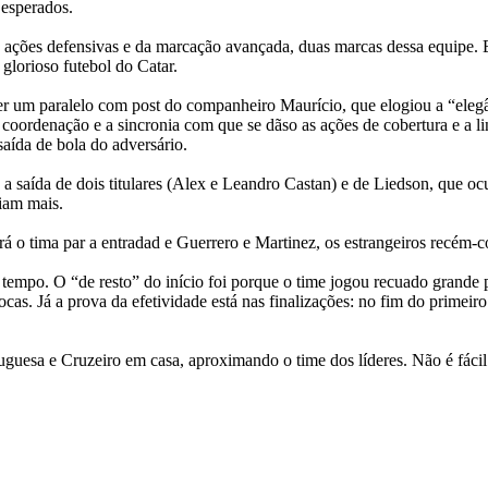
 esperados.
ações defensivas e da marcação avançada, duas marcas dessa equipe. Es
glorioso futebol do Catar.
zer um paralelo com post do companheiro Maurício, que elogiou a “eleg
coordenação e a sincronia com que se dãso as ações de cobertura e a l
aída de bola do adversário.
 a saída de dois titulares (Alex e Leandro Castan) e de Liedson, que o
riam mais.
o tima par a entradad e Guerrero e Martinez, os estrangeiros recém-c
m tempo. O
“de resto” do início foi porque o time jogou recuado grande 
iocas. Já a prova da efetividade está nas finalizações: no fim do prim
uguesa e Cruzeiro em casa, aproximando o time dos líderes. Não é fácil