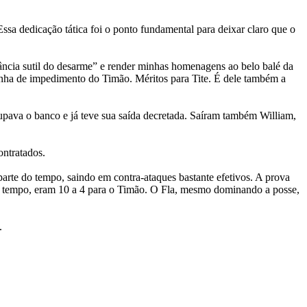
sa dedicação tática foi o ponto fundamental para deixar claro que o
ância sutil do desarme” e render minhas homenagens ao belo balé da
inha de impedimento do Timão. Méritos para Tite. É dele também a
cupava o banco e já teve sua saída decretada. Saíram também William,
ontratados.
parte do tempo, saindo em contra-ataques bastante efetivos. A prova
eiro tempo, eram 10 a 4 para o Timão. O Fla, mesmo dominando a posse,
.