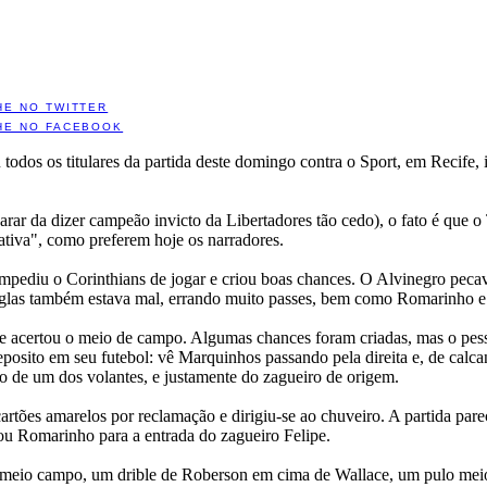
HE NO TWITTER
HE NO FACEBOOK
u todos os titulares da partida deste domingo contra o Sport, em Recife
parar da dizer campeão invicto da Libertadores tão cedo), o fato é que 
tiva", como preferem hoje os narradores.
pediu o Corinthians de jogar e criou boas chances. O Alvinegro pecav
glas também estava mal, errando muito passes, bem como Romarinho 
e acertou o meio de campo. Algumas chances foram criadas, mas o pess
eposito em seu futebol: vê Marquinhos passando pela direita e, de calca
ão de um dos volantes, e justamente do zagueiro de origem.
tões amarelos por reclamação e dirigiu-se ao chuveiro. A partida pareci
rou Romarinho para a entrada do zagueiro Felipe.
 no meio campo, um drible de Roberson em cima de Wallace, um pulo meio