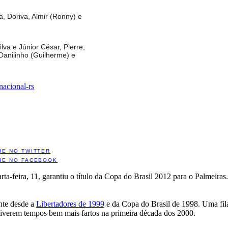
, Doriva, Almir (Ronny) e
va e Júnior César, Pierre,
Danilinho (Guilherme) e
rnacional-rs
HE NO TWITTER
HE NO FACEBOOK
rta-feira, 11, garantiu o título da Copa do Brasil 2012 para o Palmeir
ante desde a
Libertadores de 1999
e da Copa do Brasil de 1998. Uma fila 
 viverem tempos bem mais fartos na primeira década dos 2000.