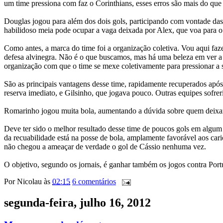
um time pressiona com faz o Corinthians, esses erros são mais do que
Douglas jogou para além dos dois gols, participando com vontade das 
habilidoso meia pode ocupar a vaga deixada por Alex, que voa para o 
Como antes, a marca do time foi a organização coletiva. Vou aqui fa
defesa alvinegra. Não é o que buscamos, mas há uma beleza em ver a 
organização com que o time se mexe coletivamente para pressionar a s
São as principais vantagens desse time, rapidamente recuperados após
reserva imediato, e Gilsinho, que jogava pouco. Outras equipes sofre
Romarinho jogou muita bola, aumentando a dúvida sobre quem deixará 
Deve ter sido o melhor resultado desse time de poucos gols em algu
da recuabilidade está na posse de bola, amplamente favorável aos car
não chegou a ameaçar de verdade o gol de Cássio nenhuma vez.
O objetivo, segundo os jornais, é ganhar também os jogos contra Port
Por
Nicolau
às
02:15
6 comentários
segunda-feira, julho 16, 2012