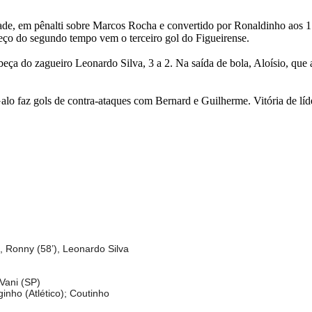
dade, em pênalti sobre Marcos Rocha e convertido por Ronaldinho aos 
meço do segundo tempo vem o terceiro gol do Figueirense.
eça do zagueiro Leonardo Silva, 3 a 2. Na saída de bola, Aloísio, que 
lo faz gols de contra-ataques com Bernard e Guilherme. Vitória de líde
, Ronny (58’), Leonardo Silva
Vani (SP)
nho (Atlético); Coutinho