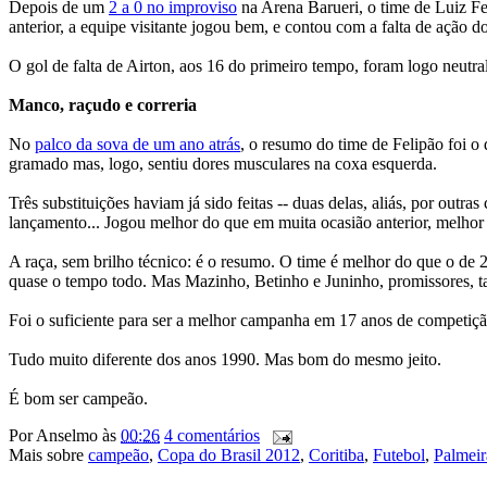
Depois de um
2 a 0 no improviso
na Arena Barueri, o time de Luiz F
anterior, a equipe visitante jogou bem, e contou com a falta de ação d
O gol de falta de Airton, aos 16 do primeiro tempo, foram logo neut
Manco, raçudo e correria
No
palco da sova de um ano atrás
, o resumo do time de Felipão foi o
gramado mas, logo, sentiu dores musculares na coxa esquerda.
Três substituições haviam já sido feitas -- duas delas, aliás, por o
lançamento... Jogou melhor do que em muita ocasião anterior, melhor 
A raça, sem brilho técnico: é o resumo. O time é melhor do que o de 
quase o tempo todo. Mas Mazinho, Betinho e Juninho, promissores, tam
Foi o suficiente para ser a melhor campanha em 17 anos de competição
Tudo muito diferente dos anos 1990. Mas bom do mesmo jeito.
É bom ser campeão.
Por
Anselmo
às
00:26
4 comentários
Mais sobre
campeão
,
Copa do Brasil 2012
,
Coritiba
,
Futebol
,
Palmeir