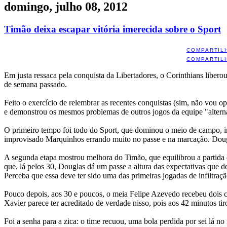
domingo, julho 08, 2012
Timão deixa escapar vitória imerecida sobre o Sport
COMPARTIL
COMPARTIL
Em justa ressaca pela conquista da Libertadores, o Corinthians libero
de semana passado.
Feito o exercício de relembrar as recentes conquistas (sim, não vou o
e demonstrou os mesmos problemas de outros jogos da equipe "alterna
O primeiro tempo foi todo do Sport, que dominou o meio de campo, im
improvisado Marquinhos errando muito no passe e na marcação. Dou
A segunda etapa mostrou melhora do Timão, que equilibrou a partida 
que, lá pelos 30, Douglas dá um passe a altura das expectativas que d
Perceba que essa deve ter sido uma das primeiras jogadas de infiltraç
Pouco depois, aos 30 e poucos, o meia Felipe Azevedo recebeu dois car
Xavier parece ter acreditado de verdade nisso, pois aos 42 minutos ti
Foi a senha para a zica: o time recuou, uma bola perdida por sei lá