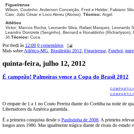
Figueirense
Wilson; Coutinho, Anderson Conceição, Fred e Helder; Fabiano Silva
Caio; Júlio César e Loco Abreu (Aloísio).
Técnico:
Argel.
Atlético
Victor; Marcos Rocha, Leonardo Silva, Rafael Marques, Leonardo Sil
Leandro Donizete (Serginho), Bernard e Ronaldinho (Richarlyson); 
Jô.
Técnico:
Cuca.
Por
fredi
às
12:09
0 comentários
Mais sobre
Atlético-MG
,
Brasileirão 2012
,
Figueirense
,
Futebol
,
inte
quinta-feira, julho 12, 2012
É campeão! Palmeiras vence a Copa do Brasil 2012
COMPARTIL
COMPARTIL
O empate de 1 a 1 no Couto Pereira diante do Coritiba na noite de qua
Libertadores da América garantida.
É a primeira conquista desde o
Paulistinha de 2008
. A primeira relev
longos anos 1980. Mas igualmente trágica diante de rivais do estado