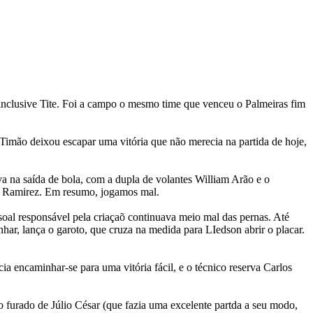
, inclusive Tite. Foi a campo o mesmo time que venceu o Palmeiras fim
o Timão deixou escapar uma vitória que não merecia na partida de hoje,
a na saída de bola, com a dupla de volantes William Arão e o
e Ramirez. Em resumo, jogamos mal.
oal responsável pela criaçaõ continuava meio mal das pernas. Até
nhar, lança o garoto, que cruza na medida para LIedson abrir o placar.
a encaminhar-se para uma vitória fácil, e o técnico reserva Carlos
 furado de Júlio César (que fazia uma excelente partda a seu modo,