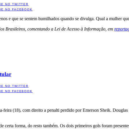
HE NO TWITTER
HE NO FACEBOOK
uenos e que se sentem humilhados quando se divulga. Qual a mulher q
os Brasileiros, comentando a Lei de Acesso à Informação, em
reporta
tular
HE NO TWITTER
HE NO FACEBOOK
eira (18), com direito a penalti perdido por Emerson Sheik. Douglas fo
 de certa forma, do resto também. Os dois primeiros gols foram present