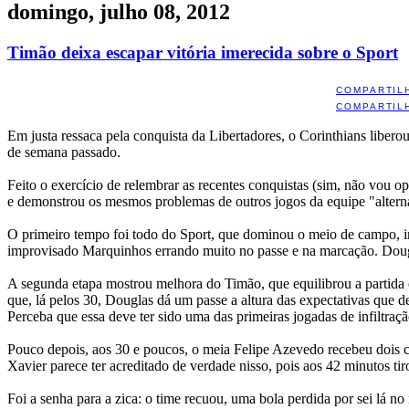
domingo, julho 08, 2012
Timão deixa escapar vitória imerecida sobre o Sport
COMPARTIL
COMPARTIL
Em justa ressaca pela conquista da Libertadores, o Corinthians libero
de semana passado.
Feito o exercício de relembrar as recentes conquistas (sim, não vou o
e demonstrou os mesmos problemas de outros jogos da equipe "alterna
O primeiro tempo foi todo do Sport, que dominou o meio de campo, im
improvisado Marquinhos errando muito no passe e na marcação. Dou
A segunda etapa mostrou melhora do Timão, que equilibrou a partida 
que, lá pelos 30, Douglas dá um passe a altura das expectativas que d
Perceba que essa deve ter sido uma das primeiras jogadas de infiltraç
Pouco depois, aos 30 e poucos, o meia Felipe Azevedo recebeu dois car
Xavier parece ter acreditado de verdade nisso, pois aos 42 minutos ti
Foi a senha para a zica: o time recuou, uma bola perdida por sei lá