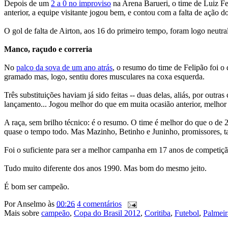
Depois de um
2 a 0 no improviso
na Arena Barueri, o time de Luiz F
anterior, a equipe visitante jogou bem, e contou com a falta de ação d
O gol de falta de Airton, aos 16 do primeiro tempo, foram logo neut
Manco, raçudo e correria
No
palco da sova de um ano atrás
, o resumo do time de Felipão foi o
gramado mas, logo, sentiu dores musculares na coxa esquerda.
Três substituições haviam já sido feitas -- duas delas, aliás, por o
lançamento... Jogou melhor do que em muita ocasião anterior, melhor 
A raça, sem brilho técnico: é o resumo. O time é melhor do que o de 
quase o tempo todo. Mas Mazinho, Betinho e Juninho, promissores, tam
Foi o suficiente para ser a melhor campanha em 17 anos de competição
Tudo muito diferente dos anos 1990. Mas bom do mesmo jeito.
É bom ser campeão.
Por
Anselmo
às
00:26
4 comentários
Mais sobre
campeão
,
Copa do Brasil 2012
,
Coritiba
,
Futebol
,
Palmeir