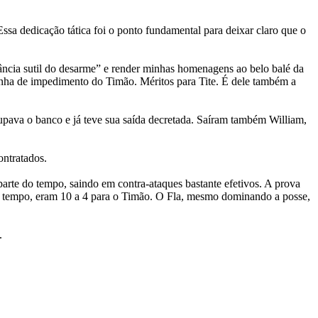
sa dedicação tática foi o ponto fundamental para deixar claro que o
ância sutil do desarme” e render minhas homenagens ao belo balé da
inha de impedimento do Timão. Méritos para Tite. É dele também a
cupava o banco e já teve sua saída decretada. Saíram também William,
ontratados.
parte do tempo, saindo em contra-ataques bastante efetivos. A prova
eiro tempo, eram 10 a 4 para o Timão. O Fla, mesmo dominando a posse,
.