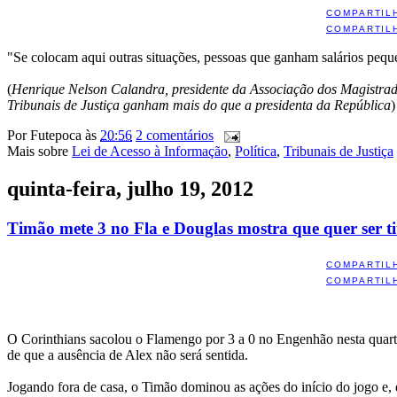
COMPARTIL
COMPARTIL
"Se colocam aqui outras situações, pessoas que ganham salários peq
(
Henrique Nelson Calandra, presidente da Associação dos Magistrad
Tribunais de Justiça ganham mais do que a presidenta da República
)
Por
Futepoca
às
20:56
2 comentários
Mais sobre
Lei de Acesso à Informação
,
Política
,
Tribunais de Justiça
quinta-feira, julho 19, 2012
Timão mete 3 no Fla e Douglas mostra que quer ser ti
COMPARTIL
COMPARTIL
O Corinthians sacolou o Flamengo por 3 a 0 no Engenhão nesta quarta-f
de que a ausência de Alex não será sentida.
Jogando fora de casa, o Timão dominou as ações do início do jogo e,