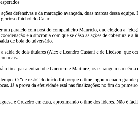
 esperados.
ações defensivas e da marcação avançada, duas marcas dessa equipe. Es
glorioso futebol do Catar.
zer um paralelo com post do companheiro Maurício, que elogiou a “eleg
coordenação e a sincronia com que se dãso as ações de cobertura e a l
aída de bola do adversário.
 a saída de dois titulares (Alex e Leandro Castan) e de Liedson, que o
riam mais.
o tima par a entradad e Guerrero e Martinez, os estrangeiros recém-c
m tempo. O
“de resto” do início foi porque o time jogou recuado grande 
iocas. Já a prova da efetividade está nas finalizações: no fim do prim
uguesa e Cruzeiro em casa, aproximando o time dos líderes. Não é fácil