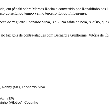
dade, em pênalti sobre Marcos Rocha e convertido por Ronaldinho aos 
meço do segundo tempo vem o terceiro gol do Figueirense.
eça do zagueiro Leonardo Silva, 3 a 2. Na saída de bola, Aloísio, que 
lo faz gols de contra-ataques com Bernard e Guilherme. Vitória de líde
, Ronny (58’), Leonardo Silva
Vani (SP)
nho (Atlético); Coutinho