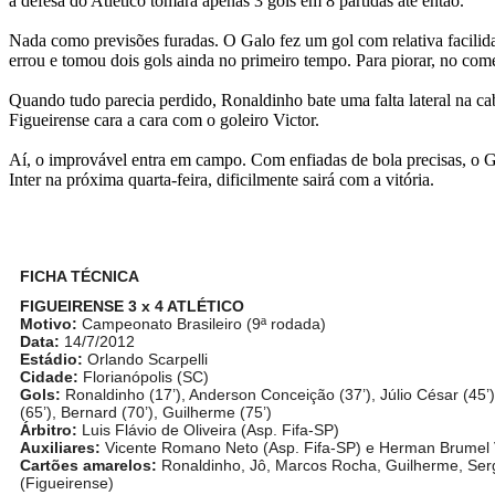
a defesa do Atlético tomara apenas 3 gols em 8 partidas até então.
Nada como previsões furadas. O Galo fez um gol com relativa facili
errou e tomou dois gols ainda no primeiro tempo. Para piorar, no co
Quando tudo parecia perdido, Ronaldinho bate uma falta lateral na cab
Figueirense cara a cara com o goleiro Victor.
Aí, o improvável entra em campo. Com enfiadas de bola precisas, o Ga
Inter na próxima quarta-feira, dificilmente sairá com a vitória.
FICHA TÉCNICA
FIGUEIRENSE 3 x 4 ATLÉTICO
Motivo:
Campeonato Brasileiro (9ª rodada)
Data:
14/7/2012
Estádio:
Orlando Scarpelli
Cidade:
Florianópolis (SC)
Gols:
Ronaldinho (17’), Anderson Conceição (37’), Júlio César (45’)
(65’), Bernard (70’), Guilherme (75’)
Árbitro:
Luis Flávio de Oliveira (Asp. Fifa-SP)
Auxiliares:
Vicente Romano Neto (Asp. Fifa-SP) e Herman Brumel 
Cartões amarelos:
Ronaldinho, Jô, Marcos Rocha, Guilherme, Sergi
(Figueirense)