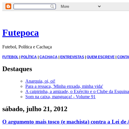
Futepoca
Futebol, Política e Cachaça
FUTEBOL
|
POLÍTICA
|
CACHAÇA
|
ENTREVISTAS
|
QUEM ESCREVE
|
CONTA
Destaques
Anarquia, oi, oi!
Para a ressaca, 'Minha enxada, minha vida'
A caipirinha, a amizade, o Exército e o Clube da Esquina
Som na caixa, manguaça! - Volume 91
sábado, julho 21, 2012
O argumento mais tosco (e machista) contra a Lei de