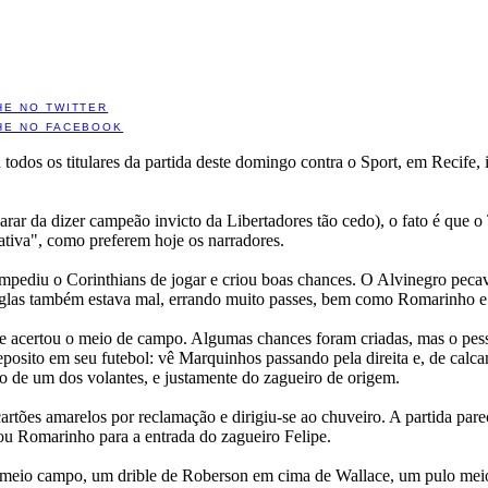
HE NO TWITTER
HE NO FACEBOOK
u todos os titulares da partida deste domingo contra o Sport, em Recife
parar da dizer campeão invicto da Libertadores tão cedo), o fato é que 
tiva", como preferem hoje os narradores.
pediu o Corinthians de jogar e criou boas chances. O Alvinegro pecav
glas também estava mal, errando muito passes, bem como Romarinho 
e acertou o meio de campo. Algumas chances foram criadas, mas o pess
eposito em seu futebol: vê Marquinhos passando pela direita e, de calca
ão de um dos volantes, e justamente do zagueiro de origem.
tões amarelos por reclamação e dirigiu-se ao chuveiro. A partida pareci
rou Romarinho para a entrada do zagueiro Felipe.
 no meio campo, um drible de Roberson em cima de Wallace, um pulo meio