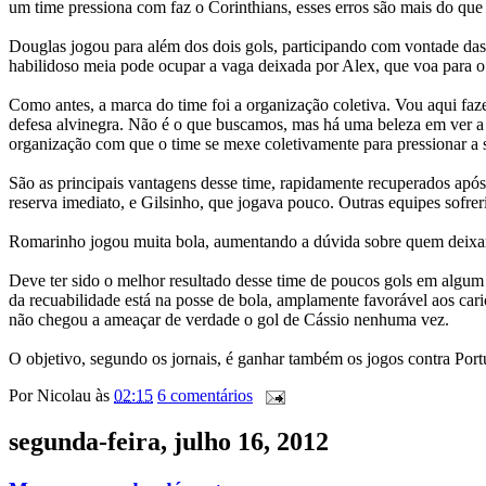
um time pressiona com faz o Corinthians, esses erros são mais do que
Douglas jogou para além dos dois gols, participando com vontade das 
habilidoso meia pode ocupar a vaga deixada por Alex, que voa para o 
Como antes, a marca do time foi a organização coletiva. Vou aqui fa
defesa alvinegra. Não é o que buscamos, mas há uma beleza em ver a 
organização com que o time se mexe coletivamente para pressionar a s
São as principais vantagens desse time, rapidamente recuperados após
reserva imediato, e Gilsinho, que jogava pouco. Outras equipes sofre
Romarinho jogou muita bola, aumentando a dúvida sobre quem deixará 
Deve ter sido o melhor resultado desse time de poucos gols em algu
da recuabilidade está na posse de bola, amplamente favorável aos car
não chegou a ameaçar de verdade o gol de Cássio nenhuma vez.
O objetivo, segundo os jornais, é ganhar também os jogos contra Port
Por
Nicolau
às
02:15
6 comentários
segunda-feira, julho 16, 2012