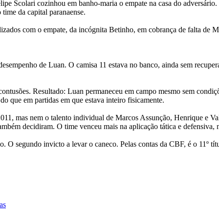
elipe Scolari cozinhou em banho-maria o empate na casa do adversário
o time da capital paranaense.
ralizados com o empate, da incógnita Betinho, em cobrança de falta de
 desempenho de Luan. O camisa 11 estava no banco, ainda sem recuperar
utras contusões. Resultado: Luan permaneceu em campo mesmo sem condiç
do que em partidas em que estava inteiro fisicamente.
2011, mas nem o talento individual de Marcos Assunção, Henrique e Val
bém decidiram. O time venceu mais na aplicação tática e defensiva, ma
. O segundo invicto a levar o caneco. Pelas contas da CBF, é o 11º tít
as