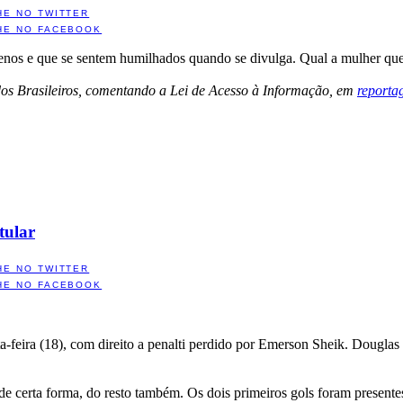
HE NO TWITTER
HE NO FACEBOOK
uenos e que se sentem humilhados quando se divulga. Qual a mulher q
os Brasileiros, comentando a Lei de Acesso à Informação, em
reporta
tular
HE NO TWITTER
HE NO FACEBOOK
eira (18), com direito a penalti perdido por Emerson Sheik. Douglas fo
 de certa forma, do resto também. Os dois primeiros gols foram present