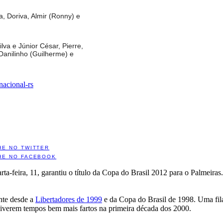
, Doriva, Almir (Ronny) e
va e Júnior César, Pierre,
Danilinho (Guilherme) e
rnacional-rs
HE NO TWITTER
HE NO FACEBOOK
rta-feira, 11, garantiu o título da Copa do Brasil 2012 para o Palmeir
ante desde a
Libertadores de 1999
e da Copa do Brasil de 1998. Uma fila 
 viverem tempos bem mais fartos na primeira década dos 2000.