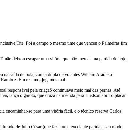
, inclusive Tite. Foi a campo o mesmo time que venceu o Palmeiras fim
o Timão deixou escapar uma vitória que não merecia na partida de hoje,
a na saída de bola, com a dupla de volantes William Arão e o
e Ramirez. Em resumo, jogamos mal.
oal responsável pela criaçaõ continuava meio mal das pernas. Até
nhar, lança o garoto, que cruza na medida para LIedson abrir o placar.
a encaminhar-se para uma vitória fácil, e o técnico reserva Carlos
 furado de Júlio César (que fazia uma excelente partda a seu modo,