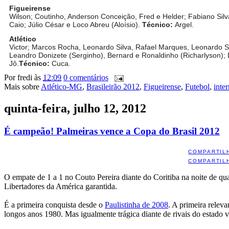
Figueirense
Wilson; Coutinho, Anderson Conceição, Fred e Helder; Fabiano Silva
Caio; Júlio César e Loco Abreu (Aloísio).
Técnico:
Argel.
Atlético
Victor; Marcos Rocha, Leonardo Silva, Rafael Marques, Leonardo Sil
Leandro Donizete (Serginho), Bernard e Ronaldinho (Richarlyson); 
Jô.
Técnico:
Cuca.
Por
fredi
às
12:09
0 comentários
Mais sobre
Atlético-MG
,
Brasileirão 2012
,
Figueirense
,
Futebol
,
inte
quinta-feira, julho 12, 2012
É campeão! Palmeiras vence a Copa do Brasil 2012
COMPARTIL
COMPARTIL
O empate de 1 a 1 no Couto Pereira diante do Coritiba na noite de qua
Libertadores da América garantida.
É a primeira conquista desde o
Paulistinha de 2008
. A primeira relev
longos anos 1980. Mas igualmente trágica diante de rivais do estado