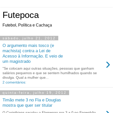
Futepoca
Futebol, Política e Cachaça
sábado, julho 21, 2012
O argumento mais tosco (e
machista) contra a Lei de
Acesso à Informação. E veio de
›
um magistrado
"Se colocam aqui outras situações, pessoas que ganham
salários pequenos e que se sentem humilhados quando se
divulga. Qual a mulher que...
2 comentários:
quinta-feira, julho 19, 2012
Timão mete 3 no Fla e Douglas
mostra que quer ser titular
›
O Corinthians sacolou o Flamengo por 3 a 0 no Engenhão