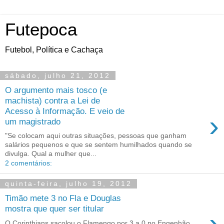
Futepoca
Futebol, Política e Cachaça
sábado, julho 21, 2012
O argumento mais tosco (e
machista) contra a Lei de
Acesso à Informação. E veio de
›
um magistrado
"Se colocam aqui outras situações, pessoas que ganham
salários pequenos e que se sentem humilhados quando se
divulga. Qual a mulher que...
2 comentários:
quinta-feira, julho 19, 2012
Timão mete 3 no Fla e Douglas
mostra que quer ser titular
›
O Corinthians sacolou o Flamengo por 3 a 0 no Engenhão