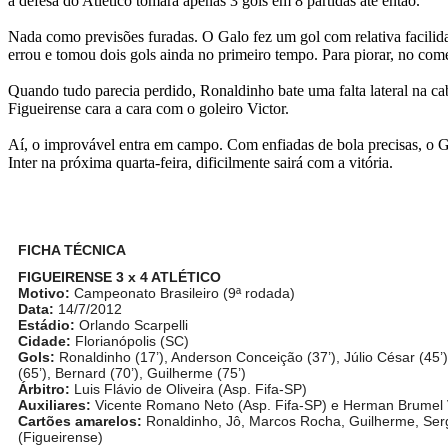
a defesa do Atlético tomara apenas 3 gols em 8 partidas até então.
Nada como previsões furadas. O Galo fez um gol com relativa facili
errou e tomou dois gols ainda no primeiro tempo. Para piorar, no co
Quando tudo parecia perdido, Ronaldinho bate uma falta lateral na cab
Figueirense cara a cara com o goleiro Victor.
Aí, o improvável entra em campo. Com enfiadas de bola precisas, o Ga
Inter na próxima quarta-feira, dificilmente sairá com a vitória.
FICHA TÉCNICA
FIGUEIRENSE 3 x 4 ATLÉTICO
Motivo:
Campeonato Brasileiro (9ª rodada)
Data:
14/7/2012
Estádio:
Orlando Scarpelli
Cidade:
Florianópolis (SC)
Gols:
Ronaldinho (17’), Anderson Conceição (37’), Júlio César (45’)
(65’), Bernard (70’), Guilherme (75’)
Árbitro:
Luis Flávio de Oliveira (Asp. Fifa-SP)
Auxiliares:
Vicente Romano Neto (Asp. Fifa-SP) e Herman Brumel 
Cartões amarelos:
Ronaldinho, Jô, Marcos Rocha, Guilherme, Sergi
(Figueirense)