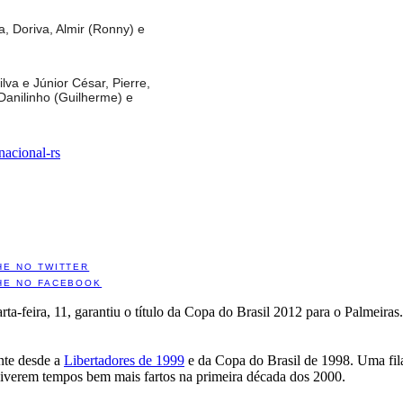
, Doriva, Almir (Ronny) e
va e Júnior César, Pierre,
Danilinho (Guilherme) e
rnacional-rs
HE NO TWITTER
HE NO FACEBOOK
rta-feira, 11, garantiu o título da Copa do Brasil 2012 para o Palmeir
ante desde a
Libertadores de 1999
e da Copa do Brasil de 1998. Uma fila 
 viverem tempos bem mais fartos na primeira década dos 2000.