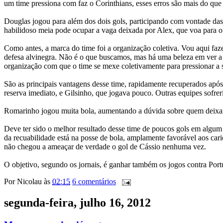
um time pressiona com faz o Corinthians, esses erros são mais do que
Douglas jogou para além dos dois gols, participando com vontade das 
habilidoso meia pode ocupar a vaga deixada por Alex, que voa para o 
Como antes, a marca do time foi a organização coletiva. Vou aqui fa
defesa alvinegra. Não é o que buscamos, mas há uma beleza em ver a 
organização com que o time se mexe coletivamente para pressionar a s
São as principais vantagens desse time, rapidamente recuperados após
reserva imediato, e Gilsinho, que jogava pouco. Outras equipes sofre
Romarinho jogou muita bola, aumentando a dúvida sobre quem deixará 
Deve ter sido o melhor resultado desse time de poucos gols em algu
da recuabilidade está na posse de bola, amplamente favorável aos car
não chegou a ameaçar de verdade o gol de Cássio nenhuma vez.
O objetivo, segundo os jornais, é ganhar também os jogos contra Port
Por
Nicolau
às
02:15
6 comentários
segunda-feira, julho 16, 2012