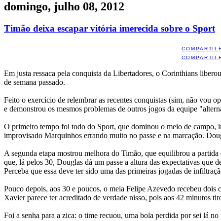
domingo, julho 08, 2012
Timão deixa escapar vitória imerecida sobre o Sport
COMPARTIL
COMPARTIL
Em justa ressaca pela conquista da Libertadores, o Corinthians libero
de semana passado.
Feito o exercício de relembrar as recentes conquistas (sim, não vou o
e demonstrou os mesmos problemas de outros jogos da equipe "alterna
O primeiro tempo foi todo do Sport, que dominou o meio de campo, im
improvisado Marquinhos errando muito no passe e na marcação. Dou
A segunda etapa mostrou melhora do Timão, que equilibrou a partida 
que, lá pelos 30, Douglas dá um passe a altura das expectativas que d
Perceba que essa deve ter sido uma das primeiras jogadas de infiltraç
Pouco depois, aos 30 e poucos, o meia Felipe Azevedo recebeu dois car
Xavier parece ter acreditado de verdade nisso, pois aos 42 minutos ti
Foi a senha para a zica: o time recuou, uma bola perdida por sei lá