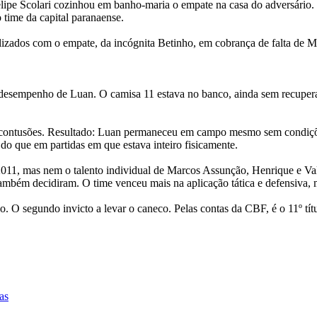
elipe Scolari cozinhou em banho-maria o empate na casa do adversário
o time da capital paranaense.
ralizados com o empate, da incógnita Betinho, em cobrança de falta de
 desempenho de Luan. O camisa 11 estava no banco, ainda sem recuperar
utras contusões. Resultado: Luan permaneceu em campo mesmo sem condiç
do que em partidas em que estava inteiro fisicamente.
2011, mas nem o talento individual de Marcos Assunção, Henrique e Val
bém decidiram. O time venceu mais na aplicação tática e defensiva, ma
. O segundo invicto a levar o caneco. Pelas contas da CBF, é o 11º tít
as