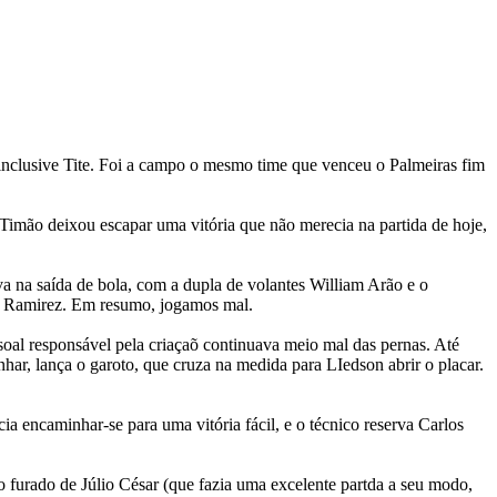
, inclusive Tite. Foi a campo o mesmo time que venceu o Palmeiras fim
o Timão deixou escapar uma vitória que não merecia na partida de hoje,
a na saída de bola, com a dupla de volantes William Arão e o
e Ramirez. Em resumo, jogamos mal.
oal responsável pela criaçaõ continuava meio mal das pernas. Até
nhar, lança o garoto, que cruza na medida para LIedson abrir o placar.
a encaminhar-se para uma vitória fácil, e o técnico reserva Carlos
 furado de Júlio César (que fazia uma excelente partda a seu modo,