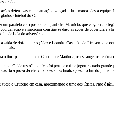
 esperados.
ações defensivas e da marcação avançada, duas marcas dessa equipe. Es
glorioso futebol do Catar.
zer um paralelo com post do companheiro Maurício, que elogiou a “eleg
coordenação e a sincronia com que se dãso as ações de cobertura e a l
aída de bola do adversário.
 a saída de dois titulares (Alex e Leandro Castan) e de Liedson, que o
riam mais.
o tima par a entradad e Guerrero e Martinez, os estrangeiros recém-c
m tempo. O
“de resto” do início foi porque o time jogou recuado grande 
iocas. Já a prova da efetividade está nas finalizações: no fim do prim
uguesa e Cruzeiro em casa, aproximando o time dos líderes. Não é fácil