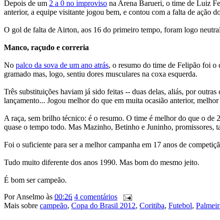
Depois de um
2 a 0 no improviso
na Arena Barueri, o time de Luiz F
anterior, a equipe visitante jogou bem, e contou com a falta de ação d
O gol de falta de Airton, aos 16 do primeiro tempo, foram logo neut
Manco, raçudo e correria
No
palco da sova de um ano atrás
, o resumo do time de Felipão foi o
gramado mas, logo, sentiu dores musculares na coxa esquerda.
Três substituições haviam já sido feitas -- duas delas, aliás, por o
lançamento... Jogou melhor do que em muita ocasião anterior, melhor 
A raça, sem brilho técnico: é o resumo. O time é melhor do que o de 
quase o tempo todo. Mas Mazinho, Betinho e Juninho, promissores, tam
Foi o suficiente para ser a melhor campanha em 17 anos de competição
Tudo muito diferente dos anos 1990. Mas bom do mesmo jeito.
É bom ser campeão.
Por
Anselmo
às
00:26
4 comentários
Mais sobre
campeão
,
Copa do Brasil 2012
,
Coritiba
,
Futebol
,
Palmeir