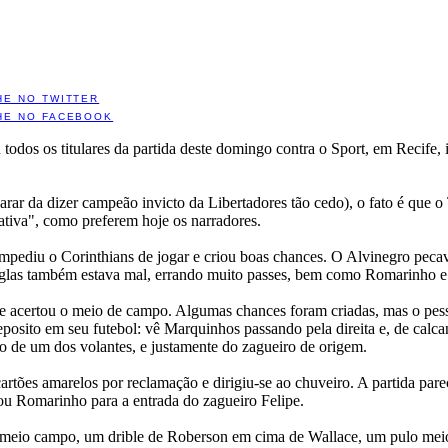
HE NO TWITTER
HE NO FACEBOOK
u todos os titulares da partida deste domingo contra o Sport, em Recife
parar da dizer campeão invicto da Libertadores tão cedo), o fato é que 
tiva", como preferem hoje os narradores.
pediu o Corinthians de jogar e criou boas chances. O Alvinegro pecav
glas também estava mal, errando muito passes, bem como Romarinho 
e acertou o meio de campo. Algumas chances foram criadas, mas o pess
eposito em seu futebol: vê Marquinhos passando pela direita e, de calca
ão de um dos volantes, e justamente do zagueiro de origem.
tões amarelos por reclamação e dirigiu-se ao chuveiro. A partida pareci
rou Romarinho para a entrada do zagueiro Felipe.
 no meio campo, um drible de Roberson em cima de Wallace, um pulo meio