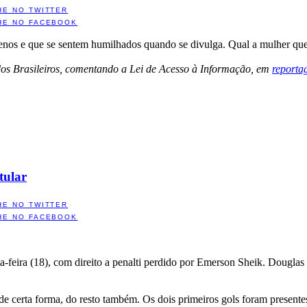
HE NO TWITTER
HE NO FACEBOOK
uenos e que se sentem humilhados quando se divulga. Qual a mulher q
os Brasileiros, comentando a Lei de Acesso à Informação, em
reporta
tular
HE NO TWITTER
HE NO FACEBOOK
eira (18), com direito a penalti perdido por Emerson Sheik. Douglas fo
 de certa forma, do resto também. Os dois primeiros gols foram present