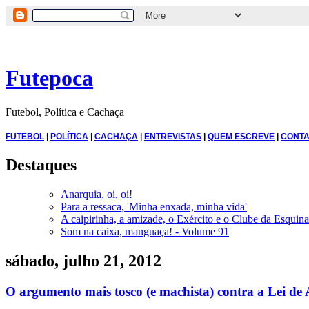
Futepoca
Futebol, Política e Cachaça
FUTEBOL
|
POLÍTICA
|
CACHAÇA
|
ENTREVISTAS
|
QUEM ESCREVE
|
CONTA
Destaques
Anarquia, oi, oi!
Para a ressaca, 'Minha enxada, minha vida'
A caipirinha, a amizade, o Exército e o Clube da Esquina
Som na caixa, manguaça! - Volume 91
sábado, julho 21, 2012
O argumento mais tosco (e machista) contra a Lei de