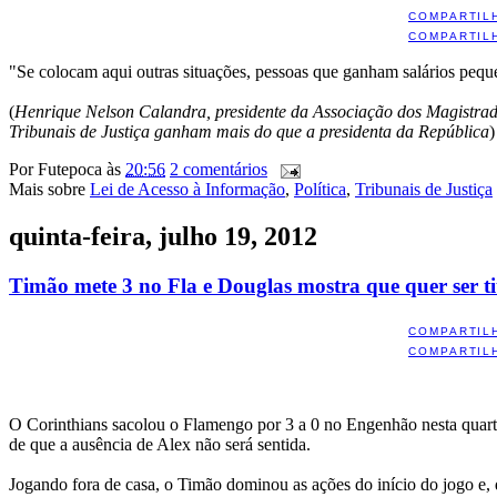
COMPARTIL
COMPARTIL
"Se colocam aqui outras situações, pessoas que ganham salários peq
(
Henrique Nelson Calandra, presidente da Associação dos Magistrad
Tribunais de Justiça ganham mais do que a presidenta da República
)
Por
Futepoca
às
20:56
2 comentários
Mais sobre
Lei de Acesso à Informação
,
Política
,
Tribunais de Justiça
quinta-feira, julho 19, 2012
Timão mete 3 no Fla e Douglas mostra que quer ser ti
COMPARTIL
COMPARTIL
O Corinthians sacolou o Flamengo por 3 a 0 no Engenhão nesta quarta-f
de que a ausência de Alex não será sentida.
Jogando fora de casa, o Timão dominou as ações do início do jogo e,