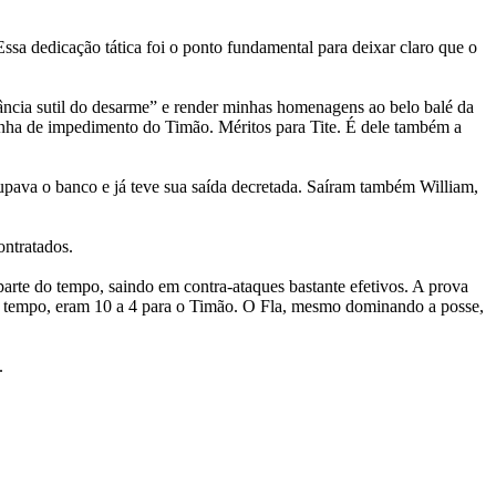
sa dedicação tática foi o ponto fundamental para deixar claro que o
ância sutil do desarme” e render minhas homenagens ao belo balé da
inha de impedimento do Timão. Méritos para Tite. É dele também a
cupava o banco e já teve sua saída decretada. Saíram também William,
ontratados.
parte do tempo, saindo em contra-ataques bastante efetivos. A prova
eiro tempo, eram 10 a 4 para o Timão. O Fla, mesmo dominando a posse,
.