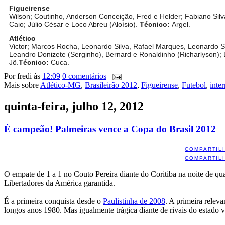
Figueirense
Wilson; Coutinho, Anderson Conceição, Fred e Helder; Fabiano Silva
Caio; Júlio César e Loco Abreu (Aloísio).
Técnico:
Argel.
Atlético
Victor; Marcos Rocha, Leonardo Silva, Rafael Marques, Leonardo Sil
Leandro Donizete (Serginho), Bernard e Ronaldinho (Richarlyson); 
Jô.
Técnico:
Cuca.
Por
fredi
às
12:09
0 comentários
Mais sobre
Atlético-MG
,
Brasileirão 2012
,
Figueirense
,
Futebol
,
inte
quinta-feira, julho 12, 2012
É campeão! Palmeiras vence a Copa do Brasil 2012
COMPARTIL
COMPARTIL
O empate de 1 a 1 no Couto Pereira diante do Coritiba na noite de qua
Libertadores da América garantida.
É a primeira conquista desde o
Paulistinha de 2008
. A primeira relev
longos anos 1980. Mas igualmente trágica diante de rivais do estado