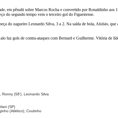
dade, em pênalti sobre Marcos Rocha e convertido por Ronaldinho aos 
meço do segundo tempo vem o terceiro gol do Figueirense.
eça do zagueiro Leonardo Silva, 3 a 2. Na saída de bola, Aloísio, que 
lo faz gols de contra-ataques com Bernard e Guilherme. Vitória de líde
, Ronny (58’), Leonardo Silva
Vani (SP)
nho (Atlético); Coutinho