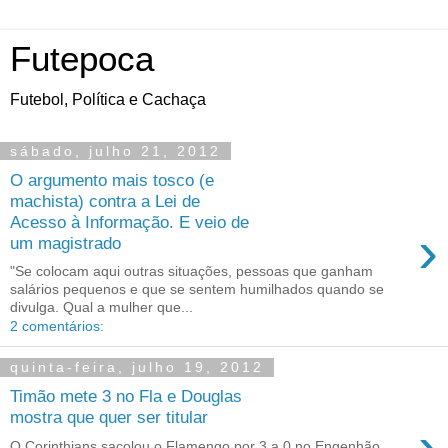
Futepoca
Futebol, Política e Cachaça
sábado, julho 21, 2012
O argumento mais tosco (e
machista) contra a Lei de
Acesso à Informação. E veio de
›
um magistrado
"Se colocam aqui outras situações, pessoas que ganham
salários pequenos e que se sentem humilhados quando se
divulga. Qual a mulher que...
2 comentários:
quinta-feira, julho 19, 2012
Timão mete 3 no Fla e Douglas
mostra que quer ser titular
›
O Corinthians sacolou o Flamengo por 3 a 0 no Engenhão