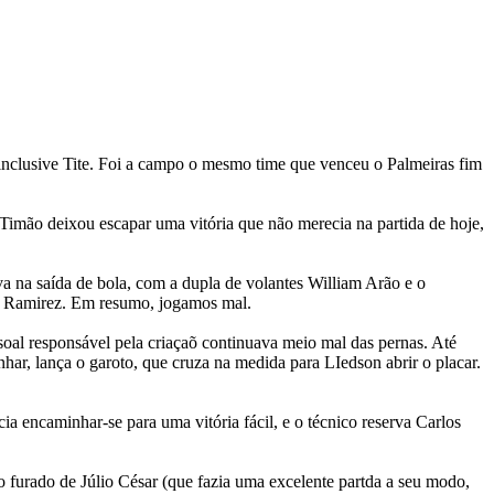
, inclusive Tite. Foi a campo o mesmo time que venceu o Palmeiras fim
o Timão deixou escapar uma vitória que não merecia na partida de hoje,
a na saída de bola, com a dupla de volantes William Arão e o
e Ramirez. Em resumo, jogamos mal.
oal responsável pela criaçaõ continuava meio mal das pernas. Até
nhar, lança o garoto, que cruza na medida para LIedson abrir o placar.
a encaminhar-se para uma vitória fácil, e o técnico reserva Carlos
 furado de Júlio César (que fazia uma excelente partda a seu modo,