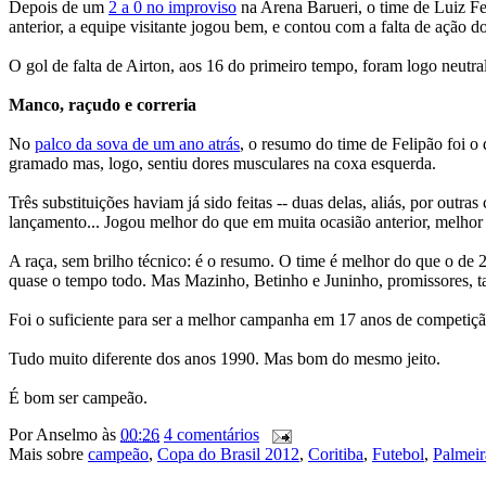
Depois de um
2 a 0 no improviso
na Arena Barueri, o time de Luiz F
anterior, a equipe visitante jogou bem, e contou com a falta de ação d
O gol de falta de Airton, aos 16 do primeiro tempo, foram logo neut
Manco, raçudo e correria
No
palco da sova de um ano atrás
, o resumo do time de Felipão foi o
gramado mas, logo, sentiu dores musculares na coxa esquerda.
Três substituições haviam já sido feitas -- duas delas, aliás, por o
lançamento... Jogou melhor do que em muita ocasião anterior, melhor 
A raça, sem brilho técnico: é o resumo. O time é melhor do que o de 
quase o tempo todo. Mas Mazinho, Betinho e Juninho, promissores, tam
Foi o suficiente para ser a melhor campanha em 17 anos de competição
Tudo muito diferente dos anos 1990. Mas bom do mesmo jeito.
É bom ser campeão.
Por
Anselmo
às
00:26
4 comentários
Mais sobre
campeão
,
Copa do Brasil 2012
,
Coritiba
,
Futebol
,
Palmeir