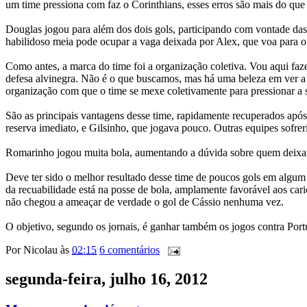
um time pressiona com faz o Corinthians, esses erros são mais do que
Douglas jogou para além dos dois gols, participando com vontade das 
habilidoso meia pode ocupar a vaga deixada por Alex, que voa para o 
Como antes, a marca do time foi a organização coletiva. Vou aqui fa
defesa alvinegra. Não é o que buscamos, mas há uma beleza em ver a 
organização com que o time se mexe coletivamente para pressionar a s
São as principais vantagens desse time, rapidamente recuperados após
reserva imediato, e Gilsinho, que jogava pouco. Outras equipes sofre
Romarinho jogou muita bola, aumentando a dúvida sobre quem deixará 
Deve ter sido o melhor resultado desse time de poucos gols em algu
da recuabilidade está na posse de bola, amplamente favorável aos car
não chegou a ameaçar de verdade o gol de Cássio nenhuma vez.
O objetivo, segundo os jornais, é ganhar também os jogos contra Port
Por
Nicolau
às
02:15
6 comentários
segunda-feira, julho 16, 2012