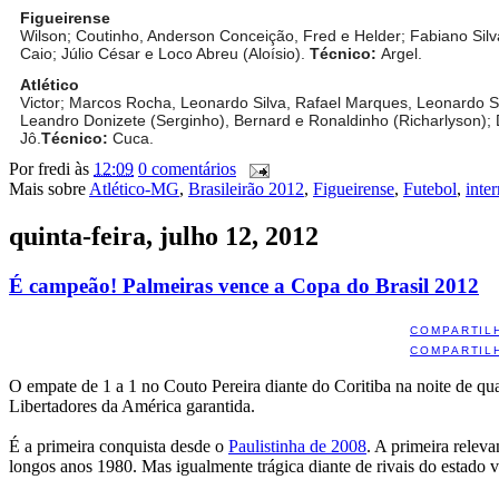
Figueirense
Wilson; Coutinho, Anderson Conceição, Fred e Helder; Fabiano Silva
Caio; Júlio César e Loco Abreu (Aloísio).
Técnico:
Argel.
Atlético
Victor; Marcos Rocha, Leonardo Silva, Rafael Marques, Leonardo Sil
Leandro Donizete (Serginho), Bernard e Ronaldinho (Richarlyson); 
Jô.
Técnico:
Cuca.
Por
fredi
às
12:09
0 comentários
Mais sobre
Atlético-MG
,
Brasileirão 2012
,
Figueirense
,
Futebol
,
inte
quinta-feira, julho 12, 2012
É campeão! Palmeiras vence a Copa do Brasil 2012
COMPARTIL
COMPARTIL
O empate de 1 a 1 no Couto Pereira diante do Coritiba na noite de qua
Libertadores da América garantida.
É a primeira conquista desde o
Paulistinha de 2008
. A primeira relev
longos anos 1980. Mas igualmente trágica diante de rivais do estado