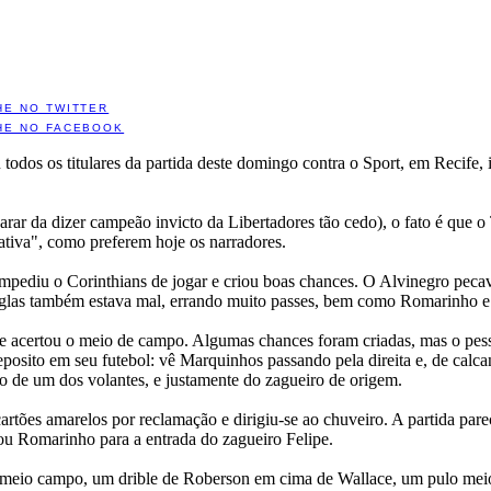
HE NO TWITTER
HE NO FACEBOOK
u todos os titulares da partida deste domingo contra o Sport, em Recife
parar da dizer campeão invicto da Libertadores tão cedo), o fato é que 
tiva", como preferem hoje os narradores.
pediu o Corinthians de jogar e criou boas chances. O Alvinegro pecav
glas também estava mal, errando muito passes, bem como Romarinho 
e acertou o meio de campo. Algumas chances foram criadas, mas o pess
eposito em seu futebol: vê Marquinhos passando pela direita e, de calca
ão de um dos volantes, e justamente do zagueiro de origem.
tões amarelos por reclamação e dirigiu-se ao chuveiro. A partida pareci
rou Romarinho para a entrada do zagueiro Felipe.
 no meio campo, um drible de Roberson em cima de Wallace, um pulo meio