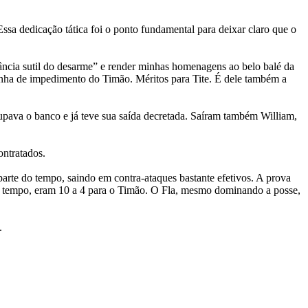
sa dedicação tática foi o ponto fundamental para deixar claro que o
ância sutil do desarme” e render minhas homenagens ao belo balé da
inha de impedimento do Timão. Méritos para Tite. É dele também a
cupava o banco e já teve sua saída decretada. Saíram também William,
ontratados.
parte do tempo, saindo em contra-ataques bastante efetivos. A prova
eiro tempo, eram 10 a 4 para o Timão. O Fla, mesmo dominando a posse,
.