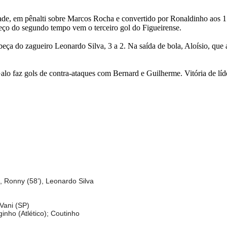
dade, em pênalti sobre Marcos Rocha e convertido por Ronaldinho aos 
meço do segundo tempo vem o terceiro gol do Figueirense.
eça do zagueiro Leonardo Silva, 3 a 2. Na saída de bola, Aloísio, que 
lo faz gols de contra-ataques com Bernard e Guilherme. Vitória de líde
, Ronny (58’), Leonardo Silva
Vani (SP)
nho (Atlético); Coutinho