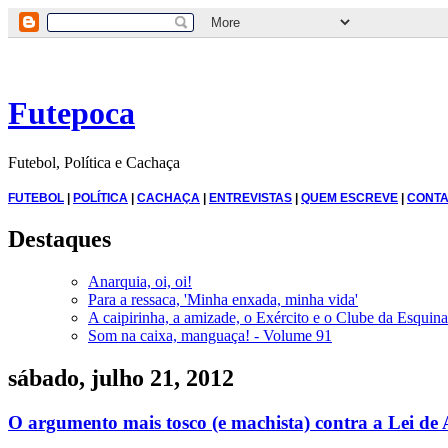
Futepoca
Futebol, Política e Cachaça
FUTEBOL
|
POLÍTICA
|
CACHAÇA
|
ENTREVISTAS
|
QUEM ESCREVE
|
CONTA
Destaques
Anarquia, oi, oi!
Para a ressaca, 'Minha enxada, minha vida'
A caipirinha, a amizade, o Exército e o Clube da Esquina
Som na caixa, manguaça! - Volume 91
sábado, julho 21, 2012
O argumento mais tosco (e machista) contra a Lei de