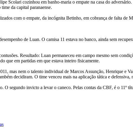
elipe Scolari cozinhou em banho-maria o empate na casa do adversário
o time da capital paranaense.
ralizados com o empate, da incógnita Betinho, em cobrança de falta de
 desempenho de Luan. O camisa 11 estava no banco, ainda sem recuperar
utras contusões. Resultado: Luan permaneceu em campo mesmo sem condiç
do que em partidas em que estava inteiro fisicamente.
2011, mas nem o talento individual de Marcos Assunção, Henrique e Val
bém decidiram. O time venceu mais na aplicação tática e defensiva, ma
. O segundo invicto a levar o caneco. Pelas contas da CBF, é o 11º tít
as