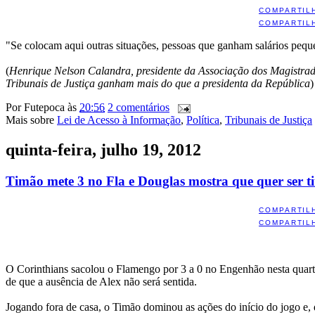
COMPARTIL
COMPARTIL
"Se colocam aqui outras situações, pessoas que ganham salários peq
(
Henrique Nelson Calandra, presidente da Associação dos Magistrad
Tribunais de Justiça ganham mais do que a presidenta da República
)
Por
Futepoca
às
20:56
2 comentários
Mais sobre
Lei de Acesso à Informação
,
Política
,
Tribunais de Justiça
quinta-feira, julho 19, 2012
Timão mete 3 no Fla e Douglas mostra que quer ser ti
COMPARTIL
COMPARTIL
O Corinthians sacolou o Flamengo por 3 a 0 no Engenhão nesta quarta-f
de que a ausência de Alex não será sentida.
Jogando fora de casa, o Timão dominou as ações do início do jogo e,