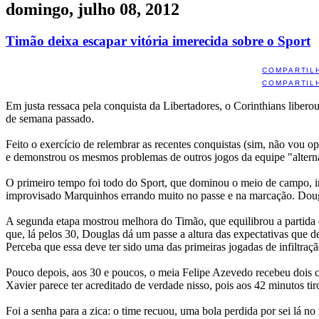
domingo, julho 08, 2012
Timão deixa escapar vitória imerecida sobre o Sport
COMPARTIL
COMPARTIL
Em justa ressaca pela conquista da Libertadores, o Corinthians libero
de semana passado.
Feito o exercício de relembrar as recentes conquistas (sim, não vou o
e demonstrou os mesmos problemas de outros jogos da equipe "alterna
O primeiro tempo foi todo do Sport, que dominou o meio de campo, im
improvisado Marquinhos errando muito no passe e na marcação. Dou
A segunda etapa mostrou melhora do Timão, que equilibrou a partida 
que, lá pelos 30, Douglas dá um passe a altura das expectativas que d
Perceba que essa deve ter sido uma das primeiras jogadas de infiltraç
Pouco depois, aos 30 e poucos, o meia Felipe Azevedo recebeu dois car
Xavier parece ter acreditado de verdade nisso, pois aos 42 minutos ti
Foi a senha para a zica: o time recuou, uma bola perdida por sei lá