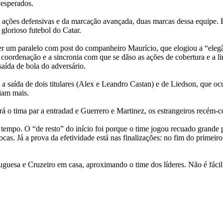
 esperados.
ações defensivas e da marcação avançada, duas marcas dessa equipe. Es
glorioso futebol do Catar.
zer um paralelo com post do companheiro Maurício, que elogiou a “eleg
coordenação e a sincronia com que se dãso as ações de cobertura e a l
aída de bola do adversário.
 a saída de dois titulares (Alex e Leandro Castan) e de Liedson, que o
riam mais.
o tima par a entradad e Guerrero e Martinez, os estrangeiros recém-c
m tempo. O
“de resto” do início foi porque o time jogou recuado grande 
iocas. Já a prova da efetividade está nas finalizações: no fim do prim
uguesa e Cruzeiro em casa, aproximando o time dos líderes. Não é fácil