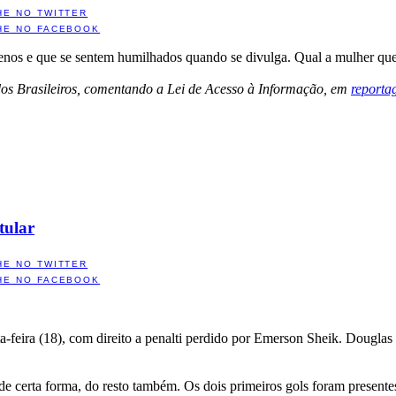
HE NO TWITTER
HE NO FACEBOOK
uenos e que se sentem humilhados quando se divulga. Qual a mulher q
os Brasileiros, comentando a Lei de Acesso à Informação, em
reporta
tular
HE NO TWITTER
HE NO FACEBOOK
eira (18), com direito a penalti perdido por Emerson Sheik. Douglas fo
 de certa forma, do resto também. Os dois primeiros gols foram present