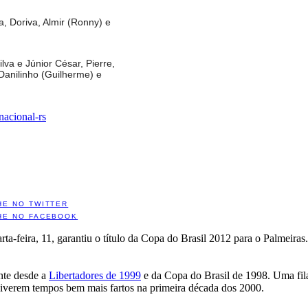
, Doriva, Almir (Ronny) e
va e Júnior César, Pierre,
Danilinho (Guilherme) e
rnacional-rs
HE NO TWITTER
HE NO FACEBOOK
rta-feira, 11, garantiu o título da Copa do Brasil 2012 para o Palmeir
ante desde a
Libertadores de 1999
e da Copa do Brasil de 1998. Uma fila 
 viverem tempos bem mais fartos na primeira década dos 2000.