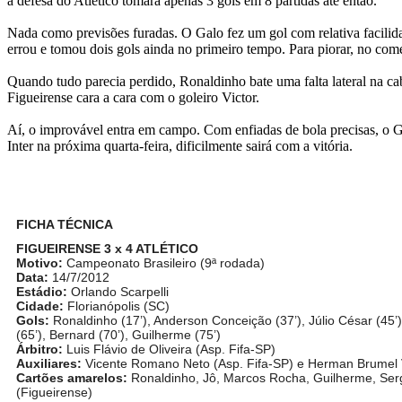
a defesa do Atlético tomara apenas 3 gols em 8 partidas até então.
Nada como previsões furadas. O Galo fez um gol com relativa facili
errou e tomou dois gols ainda no primeiro tempo. Para piorar, no co
Quando tudo parecia perdido, Ronaldinho bate uma falta lateral na cab
Figueirense cara a cara com o goleiro Victor.
Aí, o improvável entra em campo. Com enfiadas de bola precisas, o Ga
Inter na próxima quarta-feira, dificilmente sairá com a vitória.
FICHA TÉCNICA
FIGUEIRENSE 3 x 4 ATLÉTICO
Motivo:
Campeonato Brasileiro (9ª rodada)
Data:
14/7/2012
Estádio:
Orlando Scarpelli
Cidade:
Florianópolis (SC)
Gols:
Ronaldinho (17’), Anderson Conceição (37’), Júlio César (45’)
(65’), Bernard (70’), Guilherme (75’)
Árbitro:
Luis Flávio de Oliveira (Asp. Fifa-SP)
Auxiliares:
Vicente Romano Neto (Asp. Fifa-SP) e Herman Brumel 
Cartões amarelos:
Ronaldinho, Jô, Marcos Rocha, Guilherme, Sergi
(Figueirense)