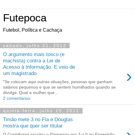
Futepoca
Futebol, Política e Cachaça
sábado, julho 21, 2012
O argumento mais tosco (e
machista) contra a Lei de
Acesso à Informação. E veio de
›
um magistrado
"Se colocam aqui outras situações, pessoas que ganham
salários pequenos e que se sentem humilhados quando se
divulga. Qual a mulher que...
2 comentários:
quinta-feira, julho 19, 2012
Timão mete 3 no Fla e Douglas
mostra que quer ser titular
›
O Corinthians sacolou o Flamengo por 3 a 0 no Engenhão