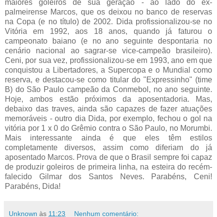
maiores goleiros de sua geração - ao lado do ex-
palmeirense Marcos, que os deixou no banco de reservas
na Copa (e no título) de 2002. Dida profissionalizou-se no
Vitória em 1992, aos 18 anos, quando já faturou o
campeonato baiano (e no ano seguinte despontaria no
cenário nacional ao sagrar-se vice-campeão brasileiro).
Ceni, por sua vez, profissionalizou-se em 1993, ano em que
conquistou a Libertadores, a Supercopa e o Mundial como
reserva, e destacou-se como titular do "Expressinho" (time
B) do São Paulo campeão da Conmebol, no ano seguinte.
Hoje, ambos estão próximos da aposentadoria. Mas,
debaixo das traves, ainda são capazes de fazer atuações
memoráveis - outro dia Dida, por exemplo, fechou o gol na
vitória por 1 x 0 do Grêmio contra o São Paulo, no Morumbi.
Mais interessante ainda é que eles têm estilos
completamente diversos, assim como diferiam do já
aposentado Marcos. Prova de que o Brasil sempre foi capaz
de produzir goleiros de primeira linha, na esteira do recém-
falecido Gilmar dos Santos Neves. Parabéns, Ceni!
Parabéns, Dida!
Unknown
às
11:23
Nenhum comentário: