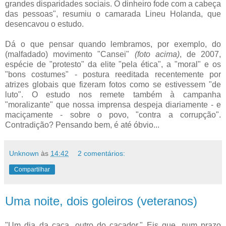
grandes disparidades sociais. O dinheiro fode com a cabeça
das pessoas", resumiu o camarada Lineu Holanda, que
desencavou o estudo.
Dá o que pensar quando lembramos, por exemplo, do
(malfadado) movimento "Cansei"
(foto acima)
, de 2007,
espécie de "protesto" da elite "pela ética", a "moral" e os
"bons costumes" - postura reeditada recentemente por
atrizes globais que fizeram fotos como se estivessem "de
luto". O estudo nos remete também à campanha
"moralizante" que nossa imprensa despeja diariamente - e
maciçamente - sobre o povo, "contra a corrupção".
Contradição? Pensando bem, é até óbvio...
Unknown
às
14:42
2 comentários:
Compartilhar
Uma noite, dois goleiros (veteranos)
"Um dia da caça, outro do caçador." Eis que, num prazo