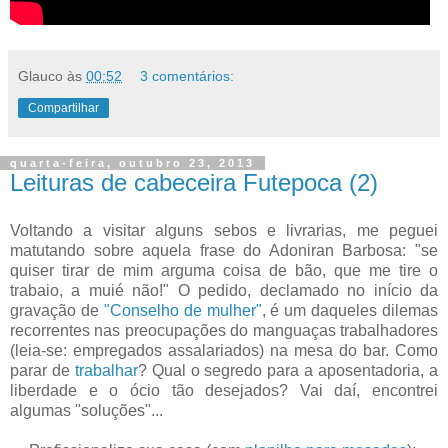
Glauco
às
00:52
3 comentários:
Compartilhar
quarta-feira, outubro 23, 2013
Leituras de cabeceira Futepoca (2)
Voltando a visitar alguns sebos e livrarias, me peguei
matutando sobre aquela frase do Adoniran Barbosa: "se
quiser tirar de mim arguma coisa de bão, que me tire o
trabaio, a muié não!" O pedido, declamado no início da
gravação de
"Conselho de mulher"
, é um daqueles dilemas
recorrentes nas preocupações do manguaças trabalhadores
(leia-se: empregados assalariados) na mesa do bar. Como
parar de
trabalhar
? Qual o segredo para a aposentadoria, a
liberdade e o ócio tão desejados? Vai daí, encontrei
algumas "soluções"...