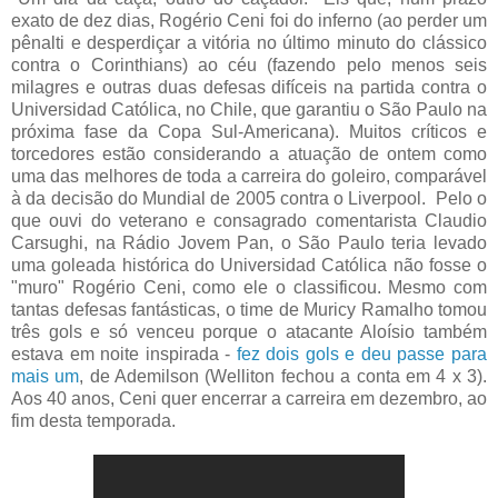
exato de dez dias, Rogério Ceni foi do inferno (ao perder um
pênalti e desperdiçar a vitória no último minuto do clássico
contra o Corinthians) ao céu (fazendo pelo menos seis
milagres e outras duas defesas difíceis na partida contra o
Universidad Católica, no Chile, que garantiu o São Paulo na
próxima fase da Copa Sul-Americana). Muitos críticos e
torcedores estão considerando a atuação de ontem como
uma das melhores de toda a carreira do goleiro, comparável
à da decisão do Mundial de 2005 contra o Liverpool. Pelo o
que ouvi do veterano e consagrado comentarista Claudio
Carsughi, na Rádio Jovem Pan, o São Paulo teria levado
uma goleada histórica do Universidad Católica não fosse o
"muro" Rogério Ceni, como ele o classificou. Mesmo com
tantas defesas fantásticas, o time de Muricy Ramalho tomou
três gols e só venceu porque o atacante Aloísio também
estava em noite inspirada -
fez dois gols e deu passe para
mais um
, de Ademilson (Welliton fechou a conta em 4 x 3).
Aos 40 anos, Ceni quer encerrar a carreira em dezembro, ao
fim desta temporada.