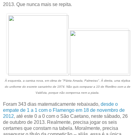
2013. Que nunca mais se repita.
À esquerda, a camisa nova, em clima de "Pátria Amada, Palmeiras". À direita, uma réplica
do uniforme do escrete canarinho de 1974. Não quis comparar a 10 de Rivellino com a de
Valdívia, porque não compensa nem a piada.
Foram 343 dias matematicamente rebaixado,
desde o
empate de 1 a 1 com o Flamengo em 18 de novembro de
2012
, até este 0 a 0 com o São Caetano, neste sábado, 26
de outubro de 2013. Realmente, precisa jogar os seis
certames que constam na tabela. Moralmente, precisa
assegurar o título da competição -- aliás, essa é a única