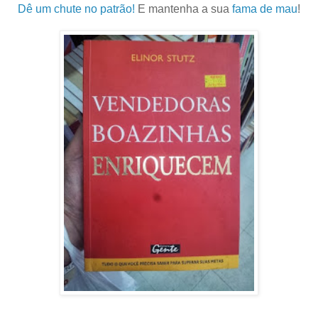
Dê um chute no patrão!
E mantenha a sua
fama de mau
!