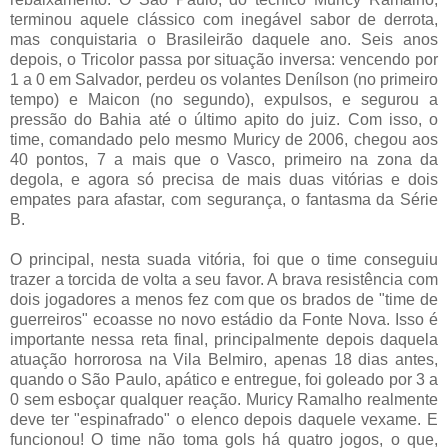
terminou aquele clássico com inegável sabor de derrota,
mas conquistaria o Brasileirão daquele ano. Seis anos
depois, o Tricolor passa por situação inversa: vencendo por
1 a 0 em Salvador, perdeu os volantes Denílson (no primeiro
tempo) e Maicon (no segundo), expulsos, e segurou a
pressão do Bahia até o último apito do juiz. Com isso, o
time, comandado pelo mesmo Muricy de 2006, chegou aos
40 pontos, 7 a mais que o Vasco, primeiro na zona da
degola, e agora só precisa de mais duas vitórias e dois
empates para afastar, com segurança, o fantasma da Série
B.
O principal, nesta suada vitória, foi que o time conseguiu
trazer a torcida de volta a seu favor. A brava resistência com
dois jogadores a menos fez com que os brados de "time de
guerreiros" ecoasse no novo estádio da Fonte Nova. Isso é
importante nessa reta final, principalmente depois daquela
atuação horrorosa na Vila Belmiro, apenas 18 dias antes,
quando o São Paulo, apático e entregue, foi goleado por 3 a
0 sem esboçar qualquer reação. Muricy Ramalho realmente
deve ter "espinafrado" o elenco depois daquele vexame. E
funcionou! O time não toma gols há quatro jogos, o que,