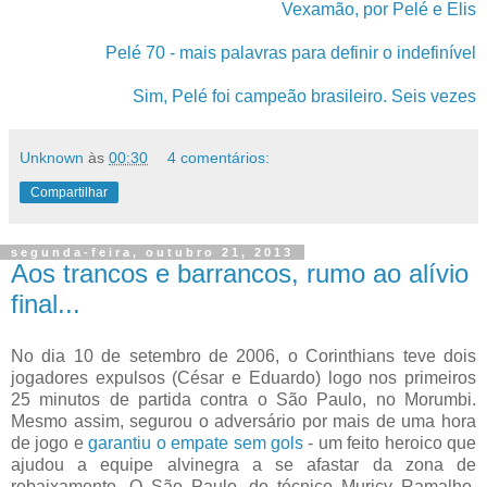
Vexamão, por Pelé e Elis
Pelé 70 - mais palavras para definir o indefinível
Sim, Pelé foi campeão brasileiro. Seis vezes
Unknown
às
00:30
4 comentários:
Compartilhar
segunda-feira, outubro 21, 2013
Aos trancos e barrancos, rumo ao alívio
final...
No dia 10 de setembro de 2006, o Corinthians teve dois
jogadores expulsos (César e Eduardo) logo nos primeiros
25 minutos de partida contra o São Paulo, no Morumbi.
Mesmo assim, segurou o adversário por mais de uma hora
de jogo e
garantiu o empate sem gols
- um feito heroico que
ajudou a equipe alvinegra a se afastar da zona de
rebaixamento. O São Paulo, do técnico Muricy Ramalho,