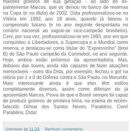
maiores goleiros de sua geração - ao lado do ex-
palmeirense Marcos, que os deixou no banco de reservas
na Copa (e no título) de 2002. Dida profissionalizou-se no
Vitória em 1992, aos 18 anos, quando já faturou o
campeonato baiano (e no ano seguinte despontaria no
cenário nacional ao sagrar-se vice-campeão brasileiro).
Ceni, por sua vez, profissionalizou-se em 1993, ano em que
conquistou a Libertadores, a Supercopa e o Mundial como
reserva, e destacou-se como titular do "Expressinho" (time
B) do São Paulo campeão da Conmebol, no ano seguinte.
Hoje, ambos estão próximos da aposentadoria. Mas,
debaixo das traves, ainda são capazes de fazer atuações
memoráveis - outro dia Dida, por exemplo, fechou o gol na
vitória por 1 x 0 do Grêmio contra o São Paulo, no Morumbi.
Mais interessante ainda é que eles têm estilos
completamente diversos, assim como diferiam do já
aposentado Marcos. Prova de que o Brasil sempre foi capaz
de produzir goleiros de primeira linha, na esteira do recém-
falecido Gilmar dos Santos Neves. Parabéns, Ceni!
Parabéns, Dida!
Unknown
às
11:23
Nenhum comentário: