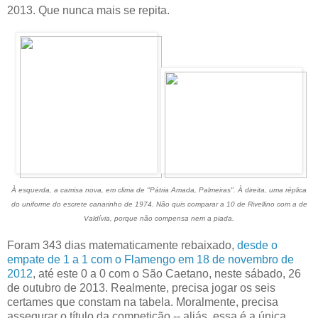
2013. Que nunca mais se repita.
À esquerda, a camisa nova, em clima de "Pátria Amada, Palmeiras". À direita, uma réplica
do uniforme do escrete canarinho de 1974. Não quis comparar a 10 de Rivellino com a de
Valdívia, porque não compensa nem a piada.
Foram 343 dias matematicamente rebaixado,
desde o
empate de 1 a 1 com o Flamengo em 18 de novembro de
2012
, até este 0 a 0 com o São Caetano, neste sábado, 26
de outubro de 2013. Realmente, precisa jogar os seis
certames que constam na tabela. Moralmente, precisa
assegurar o título da competição -- aliás, essa é a única