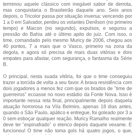
terminou aquele clássico com inegável sabor de derrota,
mas conquistaria o Brasileirão daquele ano. Seis anos
depois, o Tricolor passa por situação inversa: vencendo por
1 a 0 em Salvador, perdeu os volantes Denílson (no primeiro
tempo) e Maicon (no segundo), expulsos, e segurou a
pressão do Bahia até o último apito do juiz. Com isso, o
time, comandado pelo mesmo Muricy de 2006, chegou aos
40 pontos, 7 a mais que o Vasco, primeiro na zona da
degola, e agora só precisa de mais duas vitórias e dois
empates para afastar, com segurança, o fantasma da Série
B.
O principal, nesta suada vitória, foi que o time conseguiu
trazer a torcida de volta a seu favor. A brava resistência com
dois jogadores a menos fez com que os brados de "time de
guerreiros" ecoasse no novo estádio da Fonte Nova. Isso é
importante nessa reta final, principalmente depois daquela
atuação horrorosa na Vila Belmiro, apenas 18 dias antes,
quando o São Paulo, apático e entregue, foi goleado por 3 a
0 sem esboçar qualquer reação. Muricy Ramalho realmente
deve ter "espinafrado" o elenco depois daquele vexame. E
funcionou! O time não toma gols há quatro jogos, o que,