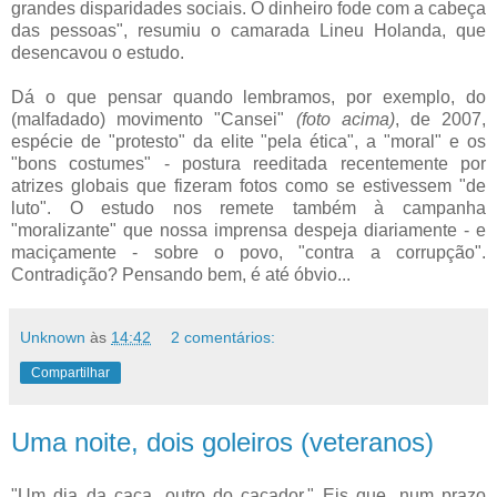
grandes disparidades sociais. O dinheiro fode com a cabeça
das pessoas", resumiu o camarada Lineu Holanda, que
desencavou o estudo.
Dá o que pensar quando lembramos, por exemplo, do
(malfadado) movimento "Cansei"
(foto acima)
, de 2007,
espécie de "protesto" da elite "pela ética", a "moral" e os
"bons costumes" - postura reeditada recentemente por
atrizes globais que fizeram fotos como se estivessem "de
luto". O estudo nos remete também à campanha
"moralizante" que nossa imprensa despeja diariamente - e
maciçamente - sobre o povo, "contra a corrupção".
Contradição? Pensando bem, é até óbvio...
Unknown
às
14:42
2 comentários:
Compartilhar
Uma noite, dois goleiros (veteranos)
"Um dia da caça, outro do caçador." Eis que, num prazo