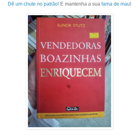
Dê um chute no patrão!
E mantenha a sua
fama de mau
!