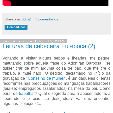
Glauco
às
00:52
3 comentários:
Compartilhar
quarta-feira, outubro 23, 2013
Leituras de cabeceira Futepoca (2)
Voltando a visitar alguns sebos e livrarias, me peguei
matutando sobre aquela frase do Adoniran Barbosa: "se
quiser tirar de mim arguma coisa de bão, que me tire o
trabaio, a muié não!" O pedido, declamado no início da
gravação de
"Conselho de mulher"
, é um daqueles dilemas
recorrentes nas preocupações do manguaças trabalhadores
(leia-se: empregados assalariados) na mesa do bar. Como
parar de
trabalhar
? Qual o segredo para a aposentadoria, a
liberdade e o ócio tão desejados? Vai daí, encontrei
algumas "soluções"...