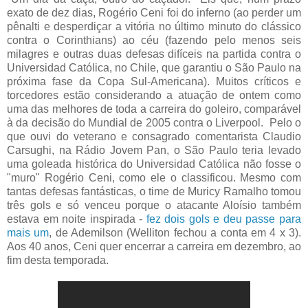
exato de dez dias, Rogério Ceni foi do inferno (ao perder um
pênalti e desperdiçar a vitória no último minuto do clássico
contra o Corinthians) ao céu (fazendo pelo menos seis
milagres e outras duas defesas difíceis na partida contra o
Universidad Católica, no Chile, que garantiu o São Paulo na
próxima fase da Copa Sul-Americana). Muitos críticos e
torcedores estão considerando a atuação de ontem como
uma das melhores de toda a carreira do goleiro, comparável
à da decisão do Mundial de 2005 contra o Liverpool. Pelo o
que ouvi do veterano e consagrado comentarista Claudio
Carsughi, na Rádio Jovem Pan, o São Paulo teria levado
uma goleada histórica do Universidad Católica não fosse o
"muro" Rogério Ceni, como ele o classificou. Mesmo com
tantas defesas fantásticas, o time de Muricy Ramalho tomou
três gols e só venceu porque o atacante Aloísio também
estava em noite inspirada -
fez dois gols e deu passe para
mais um
, de Ademilson (Welliton fechou a conta em 4 x 3).
Aos 40 anos, Ceni quer encerrar a carreira em dezembro, ao
fim desta temporada.