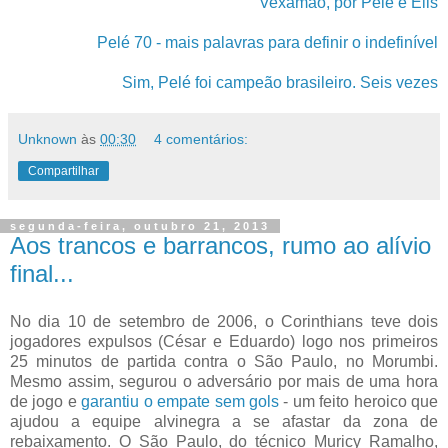
Vexamão, por Pelé e Elis
Pelé 70 - mais palavras para definir o indefinível
Sim, Pelé foi campeão brasileiro. Seis vezes
Unknown
às
00:30
4 comentários:
Compartilhar
segunda-feira, outubro 21, 2013
Aos trancos e barrancos, rumo ao alívio
final...
No dia 10 de setembro de 2006, o Corinthians teve dois
jogadores expulsos (César e Eduardo) logo nos primeiros
25 minutos de partida contra o São Paulo, no Morumbi.
Mesmo assim, segurou o adversário por mais de uma hora
de jogo e
garantiu o empate sem gols
- um feito heroico que
ajudou a equipe alvinegra a se afastar da zona de
rebaixamento. O São Paulo, do técnico Muricy Ramalho,