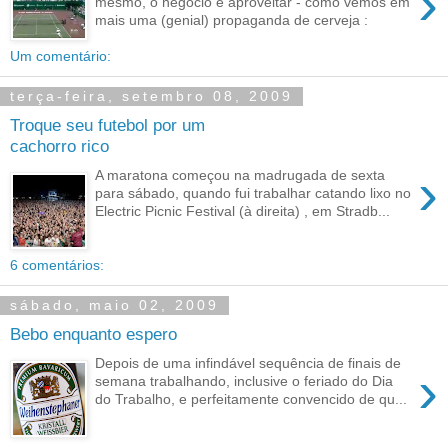
›
mesmo, o negócio é aproveitar - como vemos em
mais uma (genial) propaganda de cerveja :
Um comentário:
terça-feira, setembro 08, 2009
Troque seu futebol por um
cachorro rico
›
A maratona começou na madrugada de sexta
para sábado, quando fui trabalhar catando lixo no
Electric Picnic Festival (à direita) , em Stradb...
6 comentários:
sábado, maio 02, 2009
Bebo enquanto espero
Depois de uma infindável sequência de finais de
›
semana trabalhando, inclusive o feriado do Dia
do Trabalho, e perfeitamente convencido de qu...