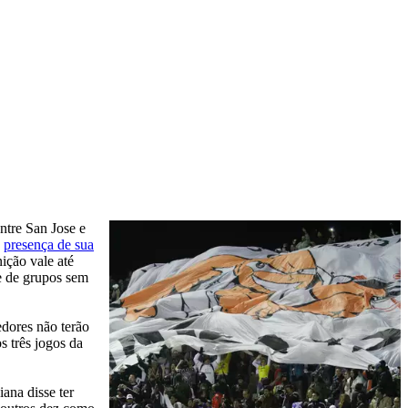
ntre San Jose e
a
presença de sua
ição vale até
e de grupos sem
edores não terão
s três jogos da
ana disse ter