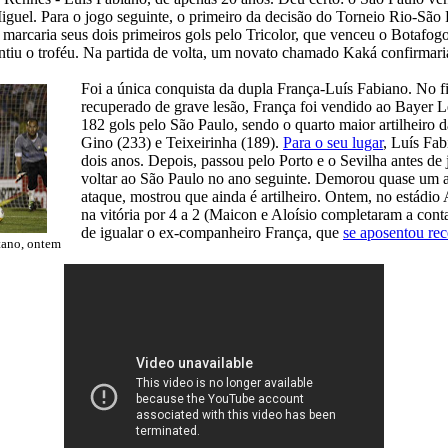
iguel. Para o jogo seguinte, o primeiro da decisão do Torneio Rio-São 
, marcaria seus dois primeiros gols pelo Tricolor, que venceu o Botafo
antiu o troféu. Na partida de volta, um novato chamado Kaká confirmaria
Foi a única conquista da dupla França-Luís Fabiano. No f
recuperado de grave lesão, França foi vendido ao Bayer L
182 gols pelo São Paulo, sendo o quarto maior artilheiro d
Gino (233) e Teixeirinha (189).
Para o seu lugar
, Luís Fa
dois anos. Depois, passou pelo Porto e o Sevilha antes de 
voltar ao São Paulo no ano seguinte. Demorou quase um a
ataque, mostrou que ainda é artilheiro. Ontem, no estádi
na vitória por 4 a 2 (Maicon e Aloísio completaram a cont
de igualar o ex-companheiro França, que
se aposentou re
tano, ontem