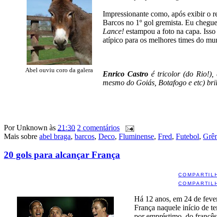
Impressionante como, após exibir o 
Barcos no 1º gol gremista. Eu cheguei
Lance!
estampou a foto na capa. Isso
atípico para os melhores times do mu
Abel ouviu coro da galera
Enrico Castro
é tricolor (do Rio!),
mesmo do Goiás, Botafogo e etc) bri
Por
Unknown
às
21:30
2 comentários
Mais sobre
abel braga
,
barcos
,
Deco
,
Fluminense
,
Fred
,
Futebol
,
Grê
20 gols para alcançar França
COMPARTIL
COMPARTIL
Há 12 anos, em 24 de fever
França naquele início de t
por empréstimo, do francês