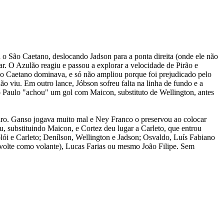
o São Caetano, deslocando Jadson para a ponta direita (onde ele não
ar. O Azulão reagiu e passou a explorar a velocidade de Pirão e
ão Caetano dominava, e só não ampliou porque foi prejudicado pelo
o viu. Em outro lance, Jóbson sofreu falta na linha de fundo e a
 Paulo "achou" um gol com Maicon, substituto de Wellington, antes
ro. Ganso jogava muito mal e Ney Franco o preservou ao colocar
, substituindo Maicon, e Cortez deu lugar a Carleto, que entrou
olói e Carleto; Denílson, Wellington e Jadson; Osvaldo, Luís Fabiano
o volte como volante), Lucas Farias ou mesmo João Filipe. Sem