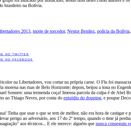
 O grupo foi indicado por homicídio, sendo dois deles como autores e o
o brasileiro na Bolívia.
ibertadores 2013
,
morte de torcedor
,
Nestor Benítez
,
polícia da Bolívia
HE NO TWITTER
HE NO FACEBOOK
icolor na Libertadores, vou cortar na própria carne. O Flu foi massac
la morena nas ruas de Belo Horizonte; depois, beijou a lona no Engenhã
Chael Sonnen: uma tremenda coça! Imensa parcela da culpa é de Abel B
nho ao Thiago Neves, por conta do
episódio do dopping
, e poupar Deco,
asa! Tinha que usar o que se tem de melhor, não era hora de castigar e
levar perigo ao adversário, aos 17 do 2º tempo, quando o time já perdia 
nsagração" aos técnicos... E ele merece: alguém que
nunca conseguiu v