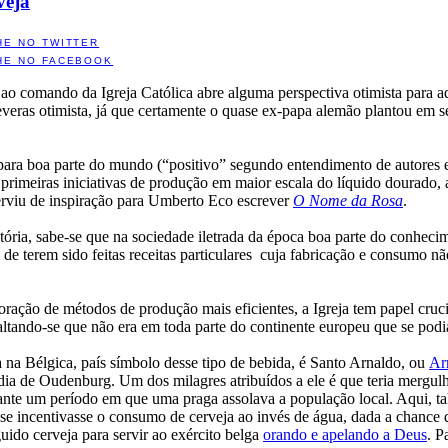
veja
HE NO TWITTER
HE NO FACEBOOK
ao comando da Igreja Católica abre alguma perspectiva otimista para a
veras otimista, já que certamente o quase ex-papa alemão plantou em seu
para boa parte do mundo (“positivo” segundo entendimento de autores e 
s primeiras iniciativas de produção em maior escala do líquido dourado,
 serviu de inspiração para Umberto Eco escrever
O Nome da Rosa
.
ória, sabe-se que na sociedade iletrada da época boa parte do conhecim
 de terem sido feitas receitas particulares cuja fabricação e consumo n
ação de métodos de produção mais eficientes, a Igreja tem papel crucial
altando-se que não era em toda parte do continente europeu que se podia
a na Bélgica, país símbolo desse tipo de bebida, é Santo Arnaldo, ou
Ar
a de Oudenburg. Um dos milagres atribuídos a ele é que teria mergulh
nte um período em que uma praga assolava a população local. Aqui, tal
e incentivasse o consumo de cerveja ao invés de água, dada a chance 
uido cerveja para servir ao exército belga
orando e apelando a Deus
. P