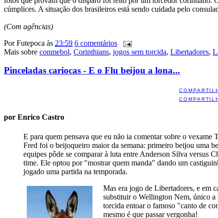
fotos que provam que o disparo foi feito por um torcedor corintiano.
cúmplices. A situação dos brasileiros está sendo cuidada pelo consulad
(Com agências)
Por
Futepoca
às
23:59
6 comentários
Mais sobre
conmebol
,
Corinthians
,
jogos sem torcida
,
Libertadores
,
L
Pinceladas cariocas - E o Flu beijou a lona...
COMPARTIL
COMPARTIL
por Enrico Castro
E para quem pensava que eu não ia comentar sobre o vexame Tr
Fred foi o beijoqueiro maior da semana: primeiro beijou uma be
equipes pôde se comparar à luta entre Anderson Silva versus 
time. Ele optou por "mostrar quem manda" dando um castigui
jogado uma partida na temporada.
Mas era jogo de Libertadores, e em c
substituir o Wellington Nem, único a 
torcida entoar o famoso "canto de co
mesmo é que passar vergonha!