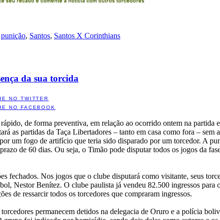
,
punição
,
Santos
,
Santos X Corinthians
ença da sua torcida
HE NO TWITTER
HE NO FACEBOOK
pido, de forma preventiva, em relação ao ocorrido ontem na partida e
tará as partidas da Taça Libertadores – tanto em casa como fora – sem 
r um fogo de artifício que teria sido disparado por um torcedor. A pun
prazo de 60 dias. Ou seja, o Timão pode disputar todos os jogos da fas
s fechados. Nos jogos que o clube disputará como visitante, seus torc
bol, Nestor Benítez. O clube paulista já vendeu 82.500 ingressos para o
ões de ressarcir todos os torcedores que compraram ingressos.
e torcedores permanecem detidos na delegacia de Oruro e a polícia bolivi