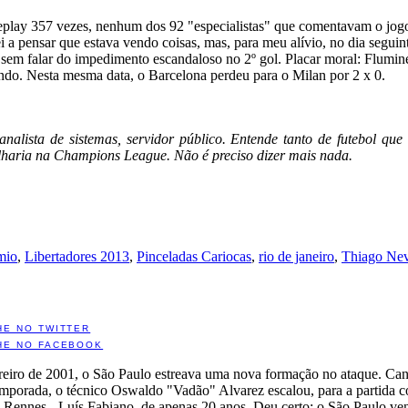
replay 357 vezes, nenhum dos 92 "especialistas" que comentavam o jo
 a pensar que estava vendo coisas, mas, para meu alívio, no dia seguint
 sem falar do impedimento escandaloso no 2º gol. Placar moral: Flumin
ndo. Nesta mesma data, o Barcelona perdeu para o Milan por 2 x 0.
 analista de sistemas, servidor público. Entende tanto de futebol q
lharia na Champions League. Não é preciso dizer mais nada.
mio
,
Libertadores 2013
,
Pinceladas Cariocas
,
rio de janeiro
,
Thiago Ne
HE NO TWITTER
HE NO FACEBOOK
eiro de 2001, o São Paulo estreava uma nova formação no ataque. Cans
emporada, o técnico Oswaldo "Vadão" Alvarez escalou, para a partida c
 Rennes - Luís Fabiano, de apenas 20 anos. Deu certo: o São Paulo ve