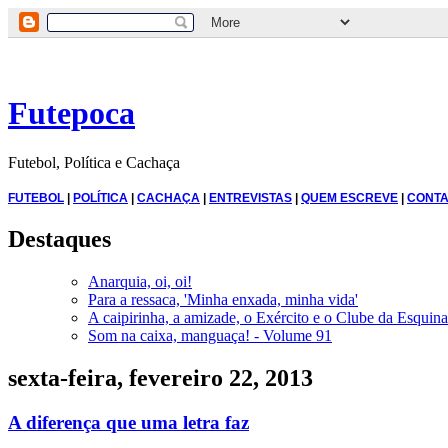
Futepoca
Futebol, Política e Cachaça
FUTEBOL
|
POLÍTICA
|
CACHAÇA
|
ENTREVISTAS
|
QUEM ESCREVE
|
CONTA
Destaques
Anarquia, oi, oi!
Para a ressaca, 'Minha enxada, minha vida'
A caipirinha, a amizade, o Exército e o Clube da Esquina
Som na caixa, manguaça! - Volume 91
sexta-feira, fevereiro 22, 2013
A diferença que uma letra faz