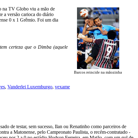
go na TV Globo viu a mão de
e a versão carioca do diário
ense 0 x 1 Grêmio. Foi um dia
ue tem certeza que o Dimba (aquele
Barcos reincide na mãozinha
ves
,
Vanderlei Luxemburgo
,
vexame
ado de testar, sem sucesso, Ilan ou Renatinho como parceiros de
ontra a Matonense, pelo Campeonato Paulista, o recém-contratado -
nceu por 2 a 0 no estádio Hudson Ferreira, em Matão, com um gol de