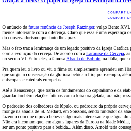
Graças a Deus? O papel da Igreja na evolução da cer
COMPARTIL
COMPARTIL
O anúncio da
futura renúncia de Joseph Ratzinger
, vulgo Bento XVI, 
menos intolerante com a diferença. Claro que essa é uma esperança de
do conservadorismo que tanto lhe apraz.
Mas o fato traz a lembrança de um legado positivo da Igreja Católica 
com a evolução da cerveja. De acordo com a
Larousse da Cerveja
, a
no século VI. Entre eles, a famosa
Abadia de Bobbio
, na Itália, que
Pra quem leu o livro ou viu o filme ou simplesmente aprendeu em Hist
que surgiu a conservação da gloriosa bebida a frio, por exemplo, além
episcopais e catedrais europeias.
Até a Renascença, que traria os fundamentos do capitalismo e da elabor
guardar também relações íntimas com a loira ora gelada, ora não, ress
O padroeiro dos colhedores de lúpulo, ou padroeiro da própria cervej
monge na abadia de St. Médard, em Soissons, sendo fundador da abadi
fazendo com que o povo bebesse algo mais interessante que água dura
Não era incomum que, em alguns lugares da Europa na Idade Média, s
ser um ponto positivo para a bebida... Além disso, Arnold teria conseg