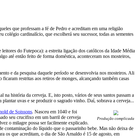
queles que professam a fé de Pedro e acreditam em uma religião
 colégio cardinalício, que escolherá seu sucessor, todas as sementes
leitores do Futepoca): a estreita ligação dos católicos da Idade Média
 algo até então feito de forma doméstica, aconteceram nos mosteiros,
ento e da pesquisa daquele período se desenvolvia nos mosteiros. Ali
ão ficaram restritas aos retiros de monges, alcançando também casas
 na história da cerveja. E, isto posto, vários de seus santos passam a
 plantar uvas e se produzir o sagrado vinho. Daí, sobrava a cerveja...
nold de Soissons
. Nasceu em 1040 e foi
ado seu crucifixo em um barril de cerveja
Produção complicada
vez o milagre possa ser facilmente explicado.
de contaminação do líquido que o passarinho bebe. Mas não deixa de
ara os que acreditam, o dia de São Arnaldo é 15 de agosto, em