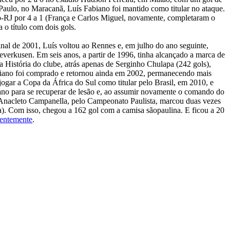
Paulo, no Maracanã, Luís Fabiano foi mantido como titular no ataque.
go-RJ por 4 a 1 (França e Carlos Miguel, novamente, completaram o
 o título com dois gols.
inal de 2001, Luís voltou ao Rennes e, em julho do ano seguinte,
everkusen. Em seis anos, a partir de 1996, tinha alcançado a marca de
a História do clube, atrás apenas de Serginho Chulapa (242 gols),
biano foi comprado e retornou ainda em 2002, permanecendo mais
jogar a Copa da África do Sul como titular pelo Brasil, em 2010, e
no para se recuperar de lesão e, ao assumir novamente o comando do
o Anacleto Campanella, pelo Campeonato Paulista, marcou duas vezes
a). Com isso, chegou a 162 gol com a camisa sãopaulina. E ficou a 20
centemente
.