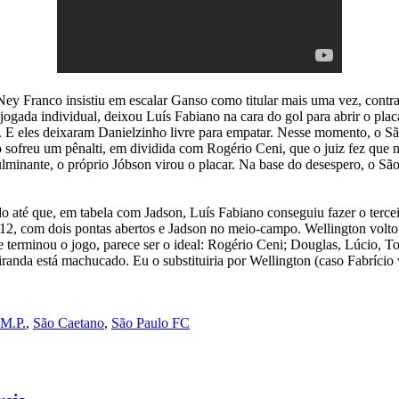
 Franco insistiu em escalar Ganso como titular mais uma vez, contra 
jogada individual, deixou Luís Fabiano na cara do gol para abrir o plac
. E eles deixaram Danielzinho livre para empatar. Nesse momento, o S
ofreu um pênalti, em dividida com Rogério Ceni, que o juiz fez que nã
inante, o próprio Jóbson virou o placar. Na base do desespero, o São
até que, em tabela com Jadson, Luís Fabiano conseguiu fazer o tercei
012, com dois pontas abertos e Jadson no meio-campo. Wellington voltou
e terminou o jogo, parece ser o ideal: Rogério Ceni; Douglas, Lúcio, T
iranda está machucado. Eu o substituiria por Wellington (caso Fabríci
M.P.
,
São Caetano
,
São Paulo FC