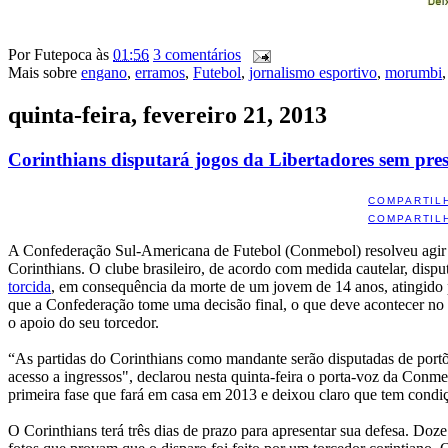
Por
Futepoca
às
01:56
3 comentários
Mais sobre
engano
,
erramos
,
Futebol
,
jornalismo esportivo
,
morumbi
quinta-feira, fevereiro 21, 2013
Corinthians disputará jogos da Libertadores sem pres
COMPARTIL
COMPARTIL
A Confederação Sul-Americana de Futebol (Conmebol) resolveu agir rá
Corinthians. O clube brasileiro, de acordo com medida cautelar, dispu
torcida
, em consequência da morte de um jovem de 14 anos, atingido po
que a Confederação tome uma decisão final, o que deve acontecer no 
o apoio do seu torcedor.
“As partidas do Corinthians como mandante serão disputadas de portõe
acesso a ingressos", declarou nesta quinta-feira o porta-voz da Conme
primeira fase que fará em casa em 2013 e deixou claro que tem condiç
O Corinthians terá três dias de prazo para apresentar sua defesa. Doz