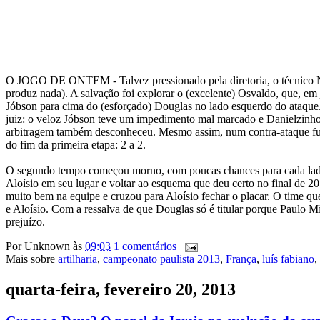
O JOGO DE ONTEM - Talvez pressionado pela diretoria, o técnico Ney
produz nada). A salvação foi explorar o (excelente) Osvaldo, que, em 
Jóbson para cima do (esforçado) Douglas no lado esquerdo do ataque
juiz: o veloz Jóbson teve um impedimento mal marcado e Danielzinho s
arbitragem também desconheceu. Mesmo assim, num contra-ataque fulm
do fim da primeira etapa: 2 a 2.
O segundo tempo começou morno, com poucas chances para cada lado 
Aloísio em seu lugar e voltar ao esquema que deu certo no final de 2
muito bem na equipe e cruzou para Aloísio fechar o placar. O time qu
e Aloísio. Com a ressalva de que Douglas só é titular porque Paulo M
prejuízo.
Por
Unknown
às
09:03
1 comentários
Mais sobre
artilharia
,
campeonato paulista 2013
,
França
,
luís fabiano
,
quarta-feira, fevereiro 20, 2013