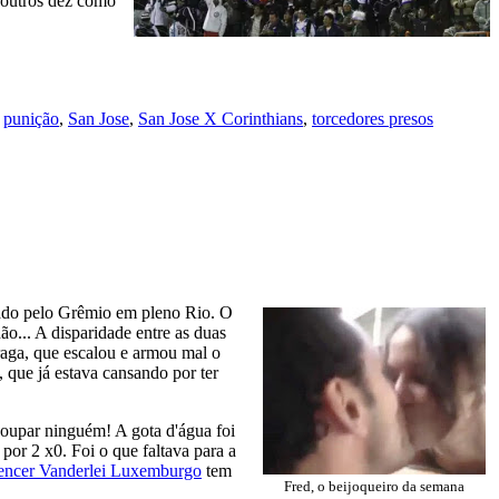
s outros dez como
,
punição
,
San Jose
,
San Jose X Corinthians
,
torcedores presos
rado pelo Grêmio em pleno Rio. O
o... A disparidade entre as duas
raga, que escalou e armou mal o
 que já estava cansando por ter
 poupar ninguém! A gota d'água foi
por 2 x0. Foi o que faltava para a
encer Vanderlei Luxemburgo
tem
Fred, o beijoqueiro da semana