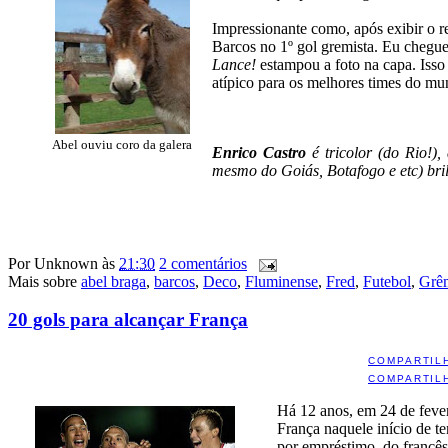
Impressionante como, após exibir o 
Barcos no 1º gol gremista. Eu cheguei
Lance!
estampou a foto na capa. Isso
atípico para os melhores times do mu
Abel ouviu coro da galera
Enrico Castro
é tricolor (do Rio!),
mesmo do Goiás, Botafogo e etc) bri
Por
Unknown
às
21:30
2 comentários
Mais sobre
abel braga
,
barcos
,
Deco
,
Fluminense
,
Fred
,
Futebol
,
Grê
20 gols para alcançar França
COMPARTIL
COMPARTIL
Há 12 anos, em 24 de fever
França naquele início de t
por empréstimo, do francês