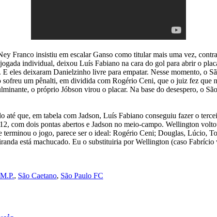
 Franco insistiu em escalar Ganso como titular mais uma vez, contra 
jogada individual, deixou Luís Fabiano na cara do gol para abrir o plac
. E eles deixaram Danielzinho livre para empatar. Nesse momento, o S
ofreu um pênalti, em dividida com Rogério Ceni, que o juiz fez que nã
inante, o próprio Jóbson virou o placar. Na base do desespero, o São
até que, em tabela com Jadson, Luís Fabiano conseguiu fazer o tercei
012, com dois pontas abertos e Jadson no meio-campo. Wellington voltou
e terminou o jogo, parece ser o ideal: Rogério Ceni; Douglas, Lúcio, T
iranda está machucado. Eu o substituiria por Wellington (caso Fabríci
M.P.
,
São Caetano
,
São Paulo FC