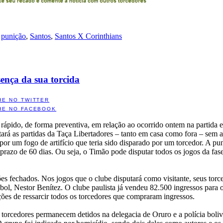
,
punição
,
Santos
,
Santos X Corinthians
ença da sua torcida
HE NO TWITTER
HE NO FACEBOOK
pido, de forma preventiva, em relação ao ocorrido ontem na partida e
tará as partidas da Taça Libertadores – tanto em casa como fora – sem 
r um fogo de artifício que teria sido disparado por um torcedor. A pun
prazo de 60 dias. Ou seja, o Timão pode disputar todos os jogos da fas
s fechados. Nos jogos que o clube disputará como visitante, seus torc
bol, Nestor Benítez. O clube paulista já vendeu 82.500 ingressos para o
ões de ressarcir todos os torcedores que compraram ingressos.
e torcedores permanecem detidos na delegacia de Oruro e a polícia bolivi