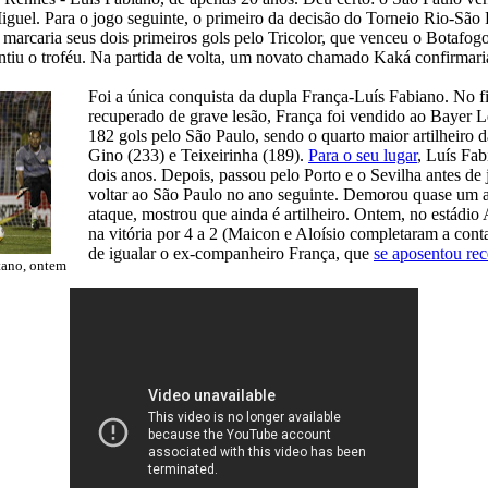
iguel. Para o jogo seguinte, o primeiro da decisão do Torneio Rio-São 
, marcaria seus dois primeiros gols pelo Tricolor, que venceu o Botafo
antiu o troféu. Na partida de volta, um novato chamado Kaká confirmaria
Foi a única conquista da dupla França-Luís Fabiano. No f
recuperado de grave lesão, França foi vendido ao Bayer L
182 gols pelo São Paulo, sendo o quarto maior artilheiro d
Gino (233) e Teixeirinha (189).
Para o seu lugar
, Luís Fa
dois anos. Depois, passou pelo Porto e o Sevilha antes de 
voltar ao São Paulo no ano seguinte. Demorou quase um a
ataque, mostrou que ainda é artilheiro. Ontem, no estádi
na vitória por 4 a 2 (Maicon e Aloísio completaram a cont
de igualar o ex-companheiro França, que
se aposentou re
tano, ontem