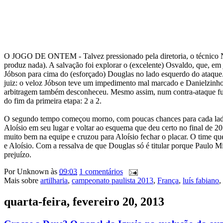
O JOGO DE ONTEM - Talvez pressionado pela diretoria, o técnico Ney
produz nada). A salvação foi explorar o (excelente) Osvaldo, que, em 
Jóbson para cima do (esforçado) Douglas no lado esquerdo do ataque
juiz: o veloz Jóbson teve um impedimento mal marcado e Danielzinho s
arbitragem também desconheceu. Mesmo assim, num contra-ataque fulm
do fim da primeira etapa: 2 a 2.
O segundo tempo começou morno, com poucas chances para cada lado 
Aloísio em seu lugar e voltar ao esquema que deu certo no final de 2
muito bem na equipe e cruzou para Aloísio fechar o placar. O time qu
e Aloísio. Com a ressalva de que Douglas só é titular porque Paulo M
prejuízo.
Por
Unknown
às
09:03
1 comentários
Mais sobre
artilharia
,
campeonato paulista 2013
,
França
,
luís fabiano
,
quarta-feira, fevereiro 20, 2013