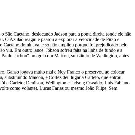
o São Caetano, deslocando Jadson para a ponta direita (onde ele não
ar. O Azulão reagiu e passou a explorar a velocidade de Pirão e
ão Caetano dominava, e só não ampliou porque foi prejudicado pelo
o viu. Em outro lance, Jóbson sofreu falta na linha de fundo e a
 Paulo "achou" um gol com Maicon, substituto de Wellington, antes
ro. Ganso jogava muito mal e Ney Franco o preservou ao colocar
, substituindo Maicon, e Cortez deu lugar a Carleto, que entrou
olói e Carleto; Denílson, Wellington e Jadson; Osvaldo, Luís Fabiano
o volte como volante), Lucas Farias ou mesmo João Filipe. Sem