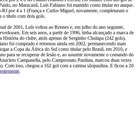
Paulo, no Maracanã, Luís Fabiano foi mantido como titular no ataque.
go-RJ por 4 a 1 (França e Carlos Miguel, novamente, completaram o
 o título com dois gols.
inal de 2001, Luís voltou ao Rennes e, em julho do ano seguinte,
everkusen. Em seis anos, a partir de 1996, tinha alcançado a marca de
a História do clube, atrás apenas de Serginho Chulapa (242 gols),
biano foi comprado e retornou ainda em 2002, permanecendo mais
jogar a Copa da África do Sul como titular pelo Brasil, em 2010, e
no para se recuperar de lesão e, ao assumir novamente o comando do
o Anacleto Campanella, pelo Campeonato Paulista, marcou duas vezes
a). Com isso, chegou a 162 gol com a camisa sãopaulina. E ficou a 20
centemente
.