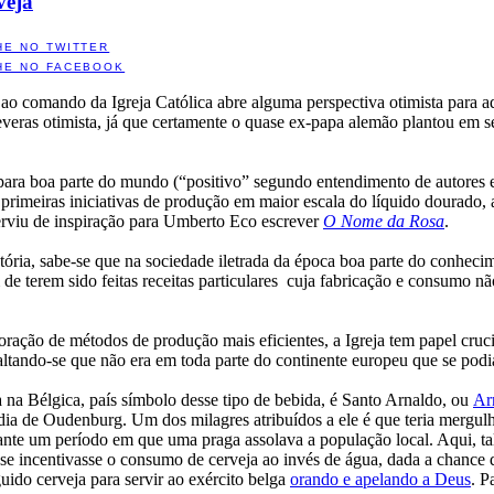
veja
HE NO TWITTER
HE NO FACEBOOK
ao comando da Igreja Católica abre alguma perspectiva otimista para a
veras otimista, já que certamente o quase ex-papa alemão plantou em seu
para boa parte do mundo (“positivo” segundo entendimento de autores e 
s primeiras iniciativas de produção em maior escala do líquido dourado,
 serviu de inspiração para Umberto Eco escrever
O Nome da Rosa
.
ória, sabe-se que na sociedade iletrada da época boa parte do conhecim
 de terem sido feitas receitas particulares cuja fabricação e consumo n
ação de métodos de produção mais eficientes, a Igreja tem papel crucial
altando-se que não era em toda parte do continente europeu que se podia
a na Bélgica, país símbolo desse tipo de bebida, é Santo Arnaldo, ou
Ar
a de Oudenburg. Um dos milagres atribuídos a ele é que teria mergulh
nte um período em que uma praga assolava a população local. Aqui, tal
e incentivasse o consumo de cerveja ao invés de água, dada a chance 
uido cerveja para servir ao exército belga
orando e apelando a Deus
. P