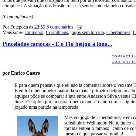
fotos que provam que o disparo foi feito por um torcedor corintiano.
cúmplices. A situação dos brasileiros está sendo cuidada pelo consulad
(Com agências)
Por
Futepoca
às
23:59
6 comentários
Mais sobre
conmebol
,
Corinthians
,
jogos sem torcida
,
Libertadores
,
L
Pinceladas cariocas - E o Flu beijou a lona...
COMPARTIL
COMPARTIL
por Enrico Castro
E para quem pensava que eu não ia comentar sobre o vexame Tr
Fred foi o beijoqueiro maior da semana: primeiro beijou uma be
equipes pôde se comparar à luta entre Anderson Silva versus 
time. Ele optou por "mostrar quem manda" dando um castigui
jogado uma partida na temporada.
Mas era jogo de Libertadores, e em c
substituir o Wellington Nem, único a 
torcida entoar o famoso "canto de co
mesmo é que passar vergonha!