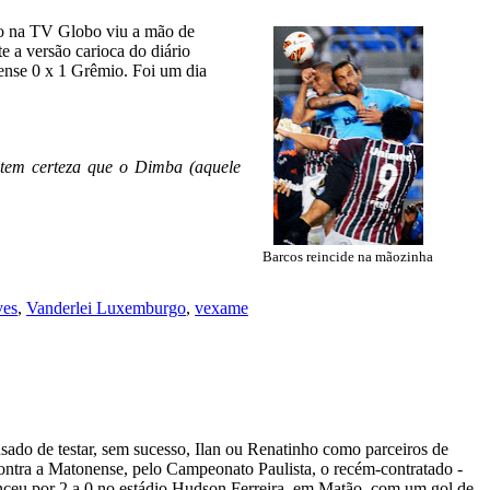
go na TV Globo viu a mão de
e a versão carioca do diário
ense 0 x 1 Grêmio. Foi um dia
ue tem certeza que o Dimba (aquele
Barcos reincide na mãozinha
ves
,
Vanderlei Luxemburgo
,
vexame
ado de testar, sem sucesso, Ilan ou Renatinho como parceiros de
ontra a Matonense, pelo Campeonato Paulista, o recém-contratado -
nceu por 2 a 0 no estádio Hudson Ferreira, em Matão, com um gol de