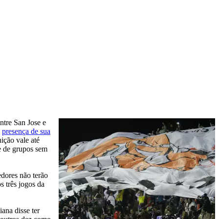
ntre San Jose e
a
presença de sua
ição vale até
e de grupos sem
edores não terão
s três jogos da
ana disse ter