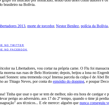
 O grupo foi indicado por homicídio, sendo dois deles como autores e o
o brasileiro na Bolívia.
ibertadores 2013
,
morte de torcedor
,
Nestor Benítez
,
polícia da Bolívia
HE NO TWITTER
HE NO FACEBOOK
icolor na Libertadores, vou cortar na própria carne. O Flu foi massac
la morena nas ruas de Belo Horizonte; depois, beijou a lona no Engenhã
Chael Sonnen: uma tremenda coça! Imensa parcela da culpa é de Abel B
nho ao Thiago Neves, por conta do
episódio do dopping
, e poupar Deco,
asa! Tinha que usar o que se tem de melhor, não era hora de castigar e
levar perigo ao adversário, aos 17 do 2º tempo, quando o time já perdia 
nsagração" aos técnicos... E ele merece: alguém que
nunca conseguiu v