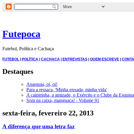
Futepoca
Futebol, Política e Cachaça
FUTEBOL
|
POLÍTICA
|
CACHAÇA
|
ENTREVISTAS
|
QUEM ESCREVE
|
CONTA
Destaques
Anarquia, oi, oi!
Para a ressaca, 'Minha enxada, minha vida'
A caipirinha, a amizade, o Exército e o Clube da Esquina
Som na caixa, manguaça! - Volume 91
sexta-feira, fevereiro 22, 2013
A diferença que uma letra faz