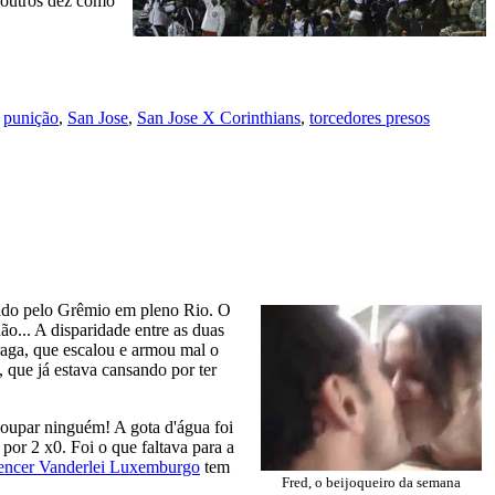
s outros dez como
,
punição
,
San Jose
,
San Jose X Corinthians
,
torcedores presos
rado pelo Grêmio em pleno Rio. O
o... A disparidade entre as duas
raga, que escalou e armou mal o
 que já estava cansando por ter
 poupar ninguém! A gota d'água foi
por 2 x0. Foi o que faltava para a
encer Vanderlei Luxemburgo
tem
Fred, o beijoqueiro da semana