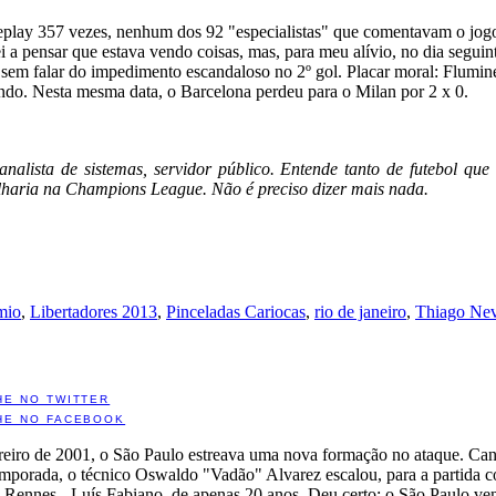
replay 357 vezes, nenhum dos 92 "especialistas" que comentavam o jo
 a pensar que estava vendo coisas, mas, para meu alívio, no dia seguint
 sem falar do impedimento escandaloso no 2º gol. Placar moral: Flumin
ndo. Nesta mesma data, o Barcelona perdeu para o Milan por 2 x 0.
 analista de sistemas, servidor público. Entende tanto de futebol q
lharia na Champions League. Não é preciso dizer mais nada.
mio
,
Libertadores 2013
,
Pinceladas Cariocas
,
rio de janeiro
,
Thiago Ne
HE NO TWITTER
HE NO FACEBOOK
eiro de 2001, o São Paulo estreava uma nova formação no ataque. Cans
emporada, o técnico Oswaldo "Vadão" Alvarez escalou, para a partida c
 Rennes - Luís Fabiano, de apenas 20 anos. Deu certo: o São Paulo ve