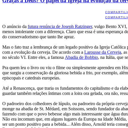
Graças a Deus? O papel da Igreja na evolução da cer
COMPARTIL
COMPARTIL
O anúncio da
futura renúncia de Joseph Ratzinger
, vulgo Bento XVI, 
menos intolerante com a diferença. Claro que essa é uma esperança de
do conservadorismo que tanto lhe apraz.
Mas o fato traz a lembrança de um legado positivo da Igreja Católica 
com a evolução da cerveja. De acordo com a
Larousse da Cerveja
, a
no século VI. Entre eles, a famosa
Abadia de Bobbio
, na Itália, que
Pra quem leu o livro ou viu o filme ou simplesmente aprendeu em Hist
que surgiu a conservação da gloriosa bebida a frio, por exemplo, além
episcopais e catedrais europeias.
Até a Renascença, que traria os fundamentos do capitalismo e da elabor
guardar também relações íntimas com a loira ora gelada, ora não, ress
O padroeiro dos colhedores de lúpulo, ou padroeiro da própria cervej
monge na abadia de St. Médard, em Soissons, sendo fundador da abadi
fazendo com que o povo bebesse algo mais interessante que água dura
Não era incomum que, em alguns lugares da Europa na Idade Média, s
ser um ponto positivo para a bebida... Além disso, Arnold teria conseg