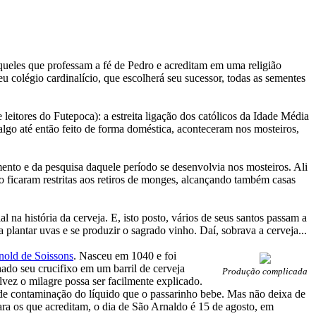
queles que professam a fé de Pedro e acreditam em uma religião
 colégio cardinalício, que escolherá seu sucessor, todas as sementes
leitores do Futepoca): a estreita ligação dos católicos da Idade Média
 algo até então feito de forma doméstica, aconteceram nos mosteiros,
ento e da pesquisa daquele período se desenvolvia nos mosteiros. Ali
ão ficaram restritas aos retiros de monges, alcançando também casas
 na história da cerveja. E, isto posto, vários de seus santos passam a
 plantar uvas e se produzir o sagrado vinho. Daí, sobrava a cerveja...
nold de Soissons
. Nasceu em 1040 e foi
ado seu crucifixo em um barril de cerveja
Produção complicada
vez o milagre possa ser facilmente explicado.
de contaminação do líquido que o passarinho bebe. Mas não deixa de
ara os que acreditam, o dia de São Arnaldo é 15 de agosto, em