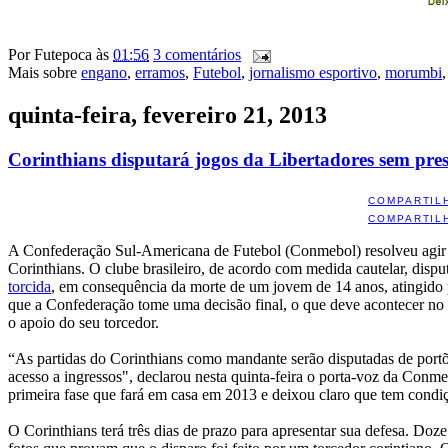
Por
Futepoca
às
01:56
3 comentários
Mais sobre
engano
,
erramos
,
Futebol
,
jornalismo esportivo
,
morumbi
quinta-feira, fevereiro 21, 2013
Corinthians disputará jogos da Libertadores sem pres
COMPARTIL
COMPARTIL
A Confederação Sul-Americana de Futebol (Conmebol) resolveu agir rá
Corinthians. O clube brasileiro, de acordo com medida cautelar, dispu
torcida
, em consequência da morte de um jovem de 14 anos, atingido po
que a Confederação tome uma decisão final, o que deve acontecer no 
o apoio do seu torcedor.
“As partidas do Corinthians como mandante serão disputadas de portõe
acesso a ingressos", declarou nesta quinta-feira o porta-voz da Conme
primeira fase que fará em casa em 2013 e deixou claro que tem condiç
O Corinthians terá três dias de prazo para apresentar sua defesa. Doz