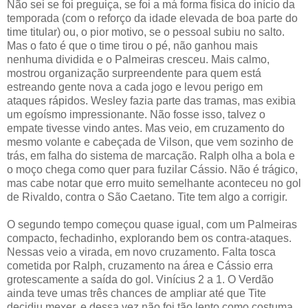
Não sei se foi preguiça, se foi a má forma física do início da
temporada (com o reforço da idade elevada de boa parte do
time titular) ou, o pior motivo, se o pessoal subiu no salto.
Mas o fato é que o time tirou o pé, não ganhou mais
nenhuma dividida e o Palmeiras cresceu. Mais calmo,
mostrou organização surpreendente para quem está
estreando gente nova a cada jogo e levou perigo em
ataques rápidos. Wesley fazia parte das tramas, mas exibia
um egoísmo impressionante. Não fosse isso, talvez o
empate tivesse vindo antes. Mas veio, em cruzamento do
mesmo volante e cabeçada de Vilson, que vem sozinho de
trás, em falha do sistema de marcação. Ralph olha a bola e
o moço chega como quer para fuzilar Cássio. Não é trágico,
mas cabe notar que erro muito semelhante aconteceu no gol
de Rivaldo, contra o São Caetano. Tite tem algo a corrigir.
O segundo tempo começou quase igual, com um Palmeiras
compacto, fechadinho, explorando bem os contra-ataques.
Nessas veio a virada, em novo cruzamento. Falta tosca
cometida por Ralph, cruzamento na área e Cássio erra
grotescamente a saída do gol. Vinícius 2 a 1. O Verdão
ainda teve umas três chances de ampliar até que Tite
decidiu mexer, e dessa vez não foi tão lento como costuma.