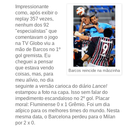
Impressionante
como, após exibir o
replay 357 vezes,
nenhum dos 92
"especialistas" que
comentavam o jogo
na TV Globo viu a
mão de Barcos no 1º
gol gremista. Eu
cheguei a pensar
que estava vendo
Barcos reincide na mãozinha
coisas, mas, para
meu alívio, no dia
seguinte a versão carioca do diário
Lance!
estampou a foto na capa. Isso sem falar do
impedimento escandaloso no 2º gol. Placar
moral: Fluminense 0 x 1 Grêmio. Foi um dia
atípico para os melhores times do mundo. Nesta
mesma data, o Barcelona perdeu para o Milan
por 2 x 0.