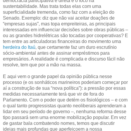
democracia participativa e direta e o foco na
sustentabilidade. Mas trata todas elas com uma
superficialidade tremenda, como faz com a eleição do
Senado. Exemplo: diz que não vai aceitar doações de
“empresas sujas”, mas topa empreiteiras, as principais
interessadas em influenciar decisões sobre obras públicas –
ou as grandes hidrelétricas são tocadas por cooperativas? E
tem entre as articuladoras financeiras do movimento uma
herdeira do Itaú
, que certamente faz um duro escrutínio
sócio-ambiental antes de assinar empréstimos para
empresários. A realidade é complicada e discurso fácil não
resolve, tem que por a mão na massa.
E aqui vem o grande papel da opinião pública nesse
processo (e os sonháticos marineiros poderiam começar por
aí a construção de sua “nova política”): a pressão por essas
medidas necessariamente terá que vir de fora do
Parlamento. Com o poder que detém os fisiológicos – e com
o qual tanto progressistas quanto neoliberais aprenderam a
lidar em seu período de governo –, nenhuma reforma desse
tipo passará sem uma enorme mobilização popular. Em vez
de gastar bala combatendo nomes, temos que discutir
ideias mais profundas que aperfeiçoem a nossa