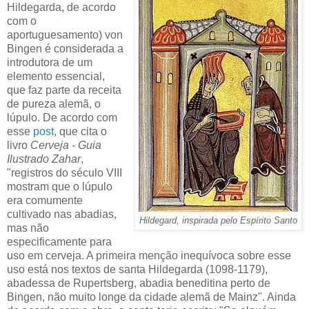
Hildegarda, de acordo
com o
aportuguesamento) von
Bingen é considerada a
introdutora de um
elemento essencial,
que faz parte da receita
de pureza alemã, o
lúpulo. De acordo com
esse
post
, que cita o
livro
Cerveja - Guia
Ilustrado Zahar
,
"registros do século VIII
mostram que o lúpulo
era comumente
cultivado nas abadias,
Hildegard, inspirada pelo Espírito Santo
mas não
especificamente para
uso em cerveja. A primeira menção inequívoca sobre esse
uso está nos textos de santa Hildegarda (1098-1179),
abadessa de Rupertsberg, abadia beneditina perto de
Bingen, não muito longe da cidade alemã de Mainz". Ainda