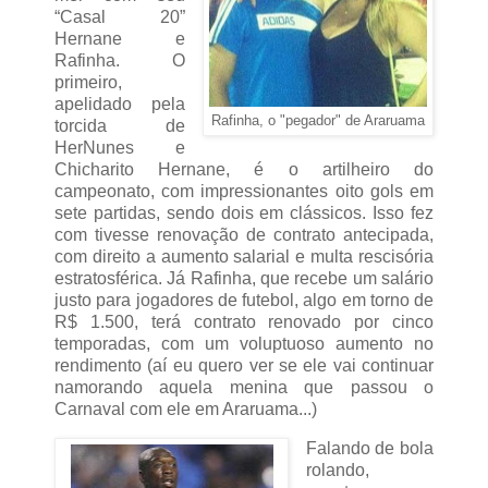
“Casal 20”
Hernane e
Rafinha. O
primeiro,
apelidado pela
Rafinha, o "pegador" de Araruama
torcida de
HerNunes e
Chicharito Hernane, é o artilheiro do
campeonato, com impressionantes oito gols em
sete partidas, sendo dois em clássicos. Isso fez
com tivesse renovação de contrato antecipada,
com direito a aumento salarial e multa rescisória
estratosférica. Já Rafinha, que recebe um salário
justo para jogadores de futebol, algo em torno de
R$ 1.500, terá contrato renovado por cinco
temporadas, com um voluptuoso aumento no
rendimento (aí eu quero ver se ele vai continuar
namorando aquela menina que passou o
Carnaval com ele em Araruama...)
Falando de bola
rolando,