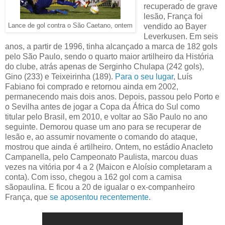
recuperado de grave
lesão, França foi
Lance de gol contra o São Caetano, ontem
vendido ao Bayer
Leverkusen. Em seis
anos, a partir de 1996, tinha alcançado a marca de 182 gols
pelo São Paulo, sendo o quarto maior artilheiro da História
do clube, atrás apenas de Serginho Chulapa (242 gols),
Gino (233) e Teixeirinha (189).
Para o seu lugar
, Luís
Fabiano foi comprado e retornou ainda em 2002,
permanecendo mais dois anos. Depois, passou pelo Porto e
o Sevilha antes de jogar a Copa da África do Sul como
titular pelo Brasil, em 2010, e voltar ao São Paulo no ano
seguinte. Demorou quase um ano para se recuperar de
lesão e, ao assumir novamente o comando do ataque,
mostrou que ainda é artilheiro. Ontem, no estádio Anacleto
Campanella, pelo Campeonato Paulista, marcou duas
vezes na vitória por 4 a 2 (Maicon e Aloísio completaram a
conta). Com isso, chegou a 162 gol com a camisa
sãopaulina. E ficou a 20 de igualar o ex-companheiro
França, que
se aposentou recentemente
.