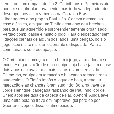
terminou num empate de 2 a 2. Corinthians e Palmeiras até
podem se enfrentar novamente, mas tudo vai depender dos
desempenhos e cruzamentos na Copa do Brasil,
Libertadores e no próprio Paulistão. Certeza mesmo, só
esse clássico, em que um Timão desatento deu brechas
para que um aguerrido e surpreendentemente organizado
Verdão complicasse e muito o jogo. Para o espectador sem
ligações carnais de algum dos lados, uma benção, pois o
jogo ficou muito mais emocionante e disputado. Para a
corintianada, só preocupação.
O Corinthians começou muito bem o jogo, arrasador ao seu
modo. A organização de uma equipe cuja base já tem quase
dois anos deixava ainda mais claros os problemas do
Palmeiras, equipe em formação e buscando reencontrar a
auto-estima. O Timão impôs o toque de bola, apertou a
marcação e as chances foram surgindo. Bola na trave de
Jorge Henrique, cabeçada raspando de Paulinho, gol de
Sheik após ajeitada de cabeça de Paulo André. Ainda teve
uma outra bola na trave em imperdível gol perdido por
Guerrero. Depois disso, o ritmo baixou.