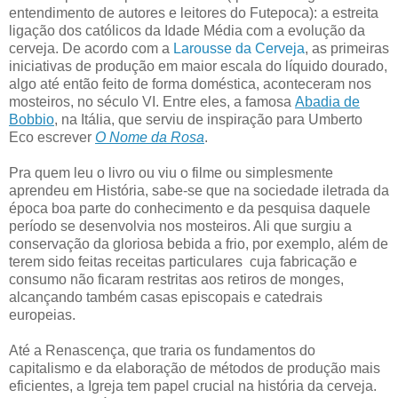
entendimento de autores e leitores do Futepoca): a estreita
ligação dos católicos da Idade Média com a evolução da
cerveja. De acordo com a
Larousse da Cerveja
, as primeiras
iniciativas de produção em maior escala do líquido dourado,
algo até então feito de forma doméstica, aconteceram nos
mosteiros, no século VI. Entre eles, a famosa
Abadia de
Bobbio
, na Itália, que serviu de inspiração para Umberto
Eco escrever
O Nome da Rosa
.
Pra quem leu o livro ou viu o filme ou simplesmente
aprendeu em História, sabe-se que na sociedade iletrada da
época boa parte do conhecimento e da pesquisa daquele
período se desenvolvia nos mosteiros. Ali que surgiu a
conservação da gloriosa bebida a frio, por exemplo, além de
terem sido feitas receitas particulares cuja fabricação e
consumo não ficaram restritas aos retiros de monges,
alcançando também casas episcopais e catedrais
europeias.
Até a Renascença, que traria os fundamentos do
capitalismo e da elaboração de métodos de produção mais
eficientes, a Igreja tem papel crucial na história da cerveja.