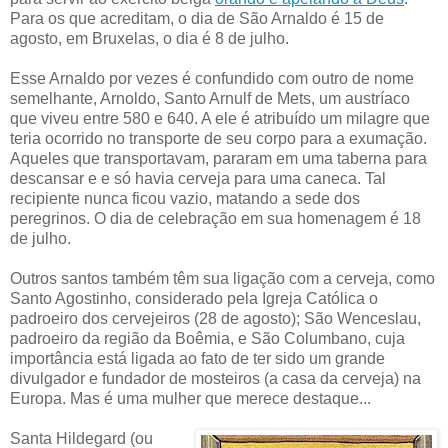
Para os que acreditam, o dia de São Arnaldo é 15 de
agosto, em Bruxelas, o dia é 8 de julho.
Esse Arnaldo por vezes é confundido com outro de nome
semelhante, Arnoldo, Santo Arnulf de Mets, um austríaco
que viveu entre 580 e 640. A ele é atribuído um milagre que
teria ocorrido no transporte de seu corpo para a exumação.
Aqueles que transportavam, pararam em uma taberna para
descansar e e só havia cerveja para uma caneca. Tal
recipiente nunca ficou vazio, matando a sede dos
peregrinos. O dia de celebração em sua homenagem é 18
de julho.
Outros santos também têm sua ligação com a cerveja, como
Santo Agostinho, considerado pela Igreja Católica o
padroeiro dos cervejeiros (28 de agosto); São Wenceslau,
padroeiro da região da Boêmia, e São Columbano, cuja
importância está ligada ao fato de ter sido um grande
divulgador e fundador de mosteiros (a casa da cerveja) na
Europa. Mas é uma mulher que merece destaque...
Santa Hildegard (ou