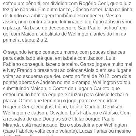
sofreu um pênalti, em dividida com Rogério Ceni, que o juiz
fez que não viu. Em outro lance, Jóbson sofreu falta na linha
de fundo e a arbitragem também desconheceu. Mesmo
assim, num contra-ataque fulminante, o próprio Jóbson virou
o placar. Na base do desespero, o São Paulo "achou" um
gol com Maicon, substituto de Wellington, antes do fim da
primeira etapa: 2 a 2.
O segundo tempo começou morno, com poucas chances
para cada lado até que, em tabela com Jadson, Luís
Fabiano conseguiu fazer o terceiro. Ganso jogava muito mal
e Ney Franco o preservou ao colocar Aloísio em seu lugar e
voltar ao esquema que deu certo no final de 2012, com dois
pontas abertos e Jadson no meio-campo. Wellington voltou,
substituindo Maicon, e Cortez deu lugar a Carleto, que
entrou muito bem na equipe e cruzou para Aloísio fechar o
placar. O time que terminou o jogo, parece ser o ideal:
Rogério Ceni; Douglas, Lúcio, Tolói e Carleto; Denílson,
Wellington e Jadson; Osvaldo, Luís Fabiano e Aloísio. Com
a ressalva de que Douglas só é titular porque Paulo
Miranda está machucado. Eu o substituiria por Wellington
(caso Fabrício volte como volante), Lucas Farias ou mesmo