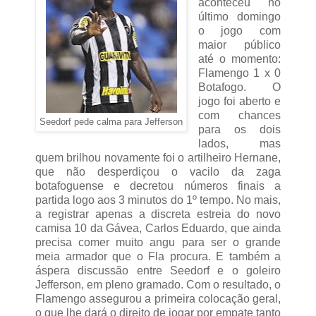
aconteceu no
último domingo
o jogo com
maior público
até o momento:
Flamengo 1 x 0
Botafogo. O
jogo foi aberto e
com chances
Seedorf pede calma para Jefferson
para os dois
lados, mas
quem brilhou novamente foi o artilheiro Hernane,
que não desperdiçou o vacilo da zaga
botafoguense e decretou números finais a
partida logo aos 3 minutos do 1º tempo. No mais,
a registrar apenas a discreta estreia do novo
camisa 10 da Gávea, Carlos Eduardo, que ainda
precisa comer muito angu para ser o grande
meia armador que o Fla procura. E também a
áspera discussão entre Seedorf e o goleiro
Jefferson, em pleno gramado. Com o resultado, o
Flamengo assegurou a primeira colocação geral,
o que lhe dará o direito de jogar por empate tanto