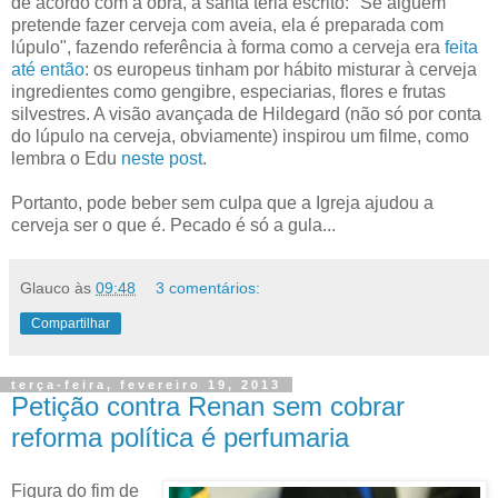
de acordo com a obra, a santa teria escrito: "Se alguém
pretende fazer cerveja com aveia, ela é preparada com
lúpulo", fazendo referência à forma como a cerveja era
feita
até então
: os europeus tinham por hábito misturar à cerveja
ingredientes como gengibre, especiarias, flores e frutas
silvestres. A visão avançada de Hildegard (não só por conta
do lúpulo na cerveja, obviamente) inspirou um filme, como
lembra o Edu
neste post
.
Portanto, pode beber sem culpa que a Igreja ajudou a
cerveja ser o que é. Pecado é só a gula...
Glauco
às
09:48
3 comentários:
Compartilhar
terça-feira, fevereiro 19, 2013
Petição contra Renan sem cobrar
reforma política é perfumaria
Figura do fim de