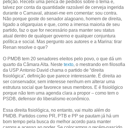
petição. Recebi uma penca de pedidos sobre o tema e,
talvez por conta da quantidade razoável de cerveja ingerida
durante o Carnaval, atrasei-me em comentar: sou contra.
Não porque goste do senador alagoano, homem de direita,
ligado a oligarquias e que, como a imensa maioria de seu
partido, faz o que for necessário para manter seu status
atual dentro de qualquer governo e qualquer conjuntura
política e social. Mas pergunto aos autores e a Marina: tirar
Renan resolve o que?
O PMDB tem 20 senadores eleitos pelo povo, o que dá um
quarto da Câmara Alta. Neste
texto
, o mestrando em filosofia
da USP Antonio David chama o partido de “direita
fisiológica”, definição que parece interessante. É direita ao
ser conservador, sem interesse nenhum em alterar uma
estrutura social que favorece seus membros. E é fisiológico
porque não tem uma agenda clara a propor – como tem o
PSDB, defensor do liberalismo econômico.
Essa direita fisiológica, no entanto, vai muito além do
PMDB. Partidos como PR, PTB e PP se pautam já há um
bom tempo pela busca do melhor acordo para manter
cargos e acesso ao poder. Se colocarmos o recém-nascido