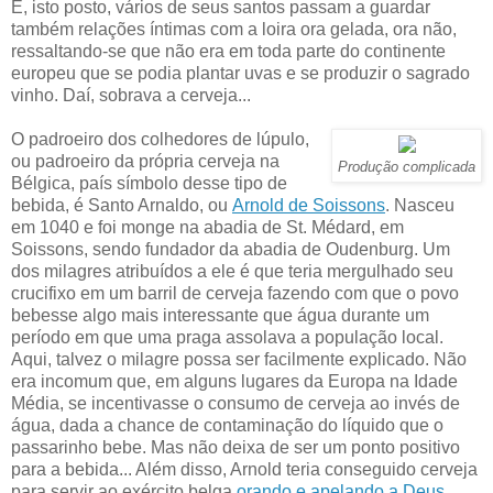
E, isto posto, vários de seus santos passam a guardar
também relações íntimas com a loira ora gelada, ora não,
ressaltando-se que não era em toda parte do continente
europeu que se podia plantar uvas e se produzir o sagrado
vinho. Daí, sobrava a cerveja...
O padroeiro dos colhedores de lúpulo,
ou padroeiro da própria cerveja na
Produção complicada
Bélgica, país símbolo desse tipo de
bebida, é Santo Arnaldo, ou
Arnold de Soissons
. Nasceu
em 1040 e foi monge na abadia de St. Médard, em
Soissons, sendo fundador da abadia de Oudenburg. Um
dos milagres atribuídos a ele é que teria mergulhado seu
crucifixo em um barril de cerveja fazendo com que o povo
bebesse algo mais interessante que água durante um
período em que uma praga assolava a população local.
Aqui, talvez o milagre possa ser facilmente explicado. Não
era incomum que, em alguns lugares da Europa na Idade
Média, se incentivasse o consumo de cerveja ao invés de
água, dada a chance de contaminação do líquido que o
passarinho bebe. Mas não deixa de ser um ponto positivo
para a bebida... Além disso, Arnold teria conseguido cerveja
para servir ao exército belga
orando e apelando a Deus
.