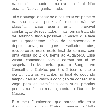
na semifinal quanto numa eventual final. Não
adianta. Não vai ganhar nada.
Já o Botafogo, apesar de ainda estar em primeiro
na sua chave, pode até mesmo não se
classificar, caso ocorra uma improvável
combinação de resultados - mas, em se tratando
de Botafogo, tudo é possível. O Vasco, que teve
um surpreendente início de campeonato e
depois amargou alguns resultados ruins,
recuperou-se neste neste final de semana com
uma vitória po 2 x 0 frente ao Audax-RJ. Essa
vitória, combinada com a derrota pra lá de
suspeita do Madureira para o Bangu, em
Conselheiro Galvão, por 3 x 2 (com direito a
pênalti para os visitantes no final do segundo
tempo), deu ao Vasco a condição de conseguir a
vaga para as semifinais com suas próprias
pernas na última rodada, contra o Duque de
Caxias.
E o meu Fluminense, que parece não estar
dando bola para o Carioca, venceu o Volta