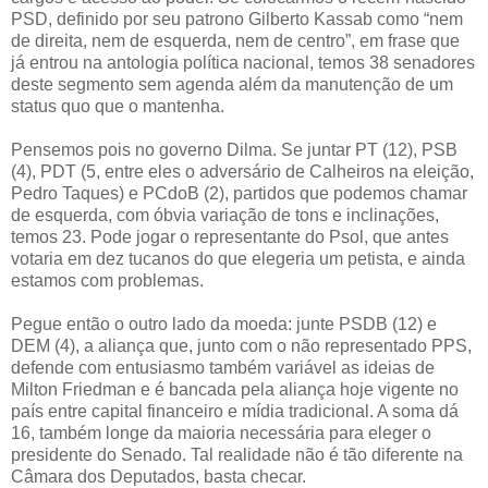
PSD, definido por seu patrono Gilberto Kassab como “nem
de direita, nem de esquerda, nem de centro”, em frase que
já entrou na antologia política nacional, temos 38 senadores
deste segmento sem agenda além da manutenção de um
status quo que o mantenha.
Pensemos pois no governo Dilma. Se juntar PT (12), PSB
(4), PDT (5, entre eles o adversário de Calheiros na eleição,
Pedro Taques) e PCdoB (2), partidos que podemos chamar
de esquerda, com óbvia variação de tons e inclinações,
temos 23. Pode jogar o representante do Psol, que antes
votaria em dez tucanos do que elegeria um petista, e ainda
estamos com problemas.
Pegue então o outro lado da moeda: junte PSDB (12) e
DEM (4), a aliança que, junto com o não representado PPS,
defende com entusiasmo também variável as ideias de
Milton Friedman e é bancada pela aliança hoje vigente no
país entre capital financeiro e mídia tradicional. A soma dá
16, também longe da maioria necessária para eleger o
presidente do Senado. Tal realidade não é tão diferente na
Câmara dos Deputados, basta checar.