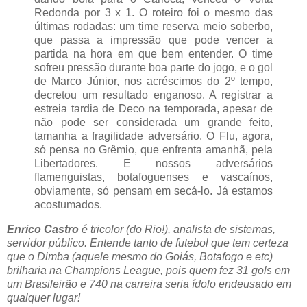
Redonda por 3 x 1. O roteiro foi o mesmo das
últimas rodadas: um time reserva meio soberbo,
que passa a impressão que pode vencer a
partida na hora em que bem entender. O time
sofreu pressão durante boa parte do jogo, e o gol
de Marco Júnior, nos acréscimos do 2º tempo,
decretou um resultado enganoso. A registrar a
estreia tardia de Deco na temporada, apesar de
não pode ser considerada um grande feito,
tamanha a fragilidade adversário. O Flu, agora,
só pensa no Grêmio, que enfrenta amanhã, pela
Libertadores. E nossos adversários
flamenguistas, botafoguenses e vascaínos,
obviamente, só pensam em secá-lo. Já estamos
acostumados.
Enrico Castro
é tricolor (do Rio!), analista de sistemas,
servidor público. Entende tanto de futebol que tem certeza
que o Dimba (aquele mesmo do Goiás, Botafogo e etc)
brilharia na Champions League, pois quem fez 31 gols em
um Brasileirão e 740 na carreira seria ídolo endeusado em
qualquer lugar!