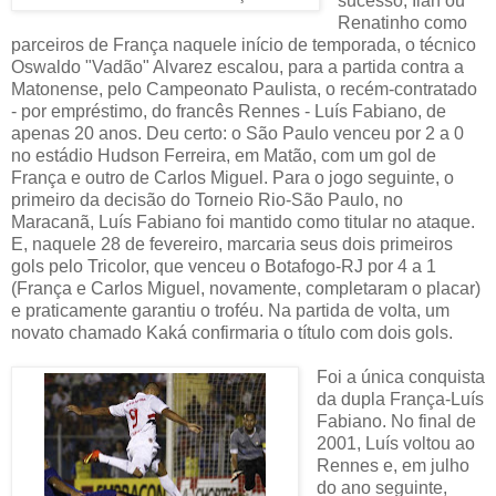
sucesso, Ilan ou
Renatinho como
parceiros de França naquele início de temporada, o técnico
Oswaldo "Vadão" Alvarez escalou, para a partida contra a
Matonense, pelo Campeonato Paulista, o recém-contratado
- por empréstimo, do francês Rennes - Luís Fabiano, de
apenas 20 anos. Deu certo: o São Paulo venceu por 2 a 0
no estádio Hudson Ferreira, em Matão, com um gol de
França e outro de Carlos Miguel. Para o jogo seguinte, o
primeiro da decisão do Torneio Rio-São Paulo, no
Maracanã, Luís Fabiano foi mantido como titular no ataque.
E, naquele 28 de fevereiro, marcaria seus dois primeiros
gols pelo Tricolor, que venceu o Botafogo-RJ por 4 a 1
(França e Carlos Miguel, novamente, completaram o placar)
e praticamente garantiu o troféu. Na partida de volta, um
novato chamado Kaká confirmaria o título com dois gols.
Foi a única conquista
da dupla França-Luís
Fabiano. No final de
2001, Luís voltou ao
Rennes e, em julho
do ano seguinte,