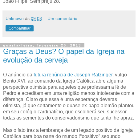
João Filipe. Sem prejuízo.
Unknown
às
09:03
Um comentário:
Compartilhar
quarta-feira, fevereiro 20, 2013
Graças a Deus? O papel da Igreja na
evolução da cerveja
O anúncio da
futura renúncia de Joseph Ratzinger
, vulgo
Bento XVI, ao comando da Igreja Católica abre alguma
perspectiva otimista para aqueles que professam a fé de
Pedro e acreditam em uma religião menos intolerante com a
diferença. Claro que essa é uma esperança deveras
otimista, já que certamente o quase ex-papa alemão plantou
em seu colégio cardinalício, que escolherá seu sucessor,
todas as sementes do conservadorismo que tanto lhe apraz.
Mas o fato traz a lembrança de um legado positivo da Igreja
Católica para boa parte do mundo (“positivo” segundo