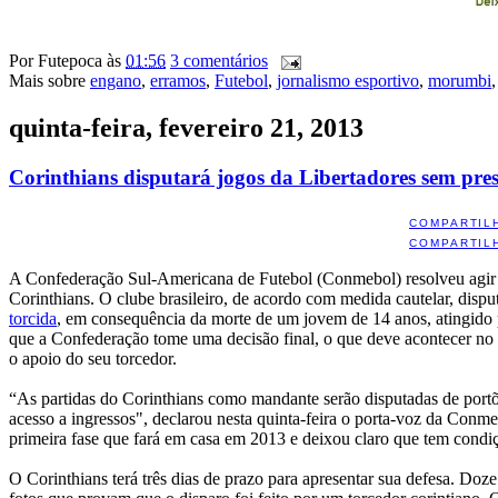
Por
Futepoca
às
01:56
3 comentários
Mais sobre
engano
,
erramos
,
Futebol
,
jornalismo esportivo
,
morumbi
quinta-feira, fevereiro 21, 2013
Corinthians disputará jogos da Libertadores sem pres
COMPARTIL
COMPARTIL
A Confederação Sul-Americana de Futebol (Conmebol) resolveu agir rá
Corinthians. O clube brasileiro, de acordo com medida cautelar, dispu
torcida
, em consequência da morte de um jovem de 14 anos, atingido po
que a Confederação tome uma decisão final, o que deve acontecer no 
o apoio do seu torcedor.
“As partidas do Corinthians como mandante serão disputadas de portõe
acesso a ingressos", declarou nesta quinta-feira o porta-voz da Conme
primeira fase que fará em casa em 2013 e deixou claro que tem condiç
O Corinthians terá três dias de prazo para apresentar sua defesa. Doz