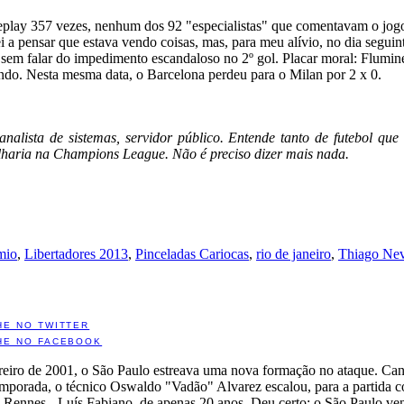
replay 357 vezes, nenhum dos 92 "especialistas" que comentavam o jo
 a pensar que estava vendo coisas, mas, para meu alívio, no dia seguint
 sem falar do impedimento escandaloso no 2º gol. Placar moral: Flumin
ndo. Nesta mesma data, o Barcelona perdeu para o Milan por 2 x 0.
 analista de sistemas, servidor público. Entende tanto de futebol q
lharia na Champions League. Não é preciso dizer mais nada.
mio
,
Libertadores 2013
,
Pinceladas Cariocas
,
rio de janeiro
,
Thiago Ne
HE NO TWITTER
HE NO FACEBOOK
eiro de 2001, o São Paulo estreava uma nova formação no ataque. Cans
emporada, o técnico Oswaldo "Vadão" Alvarez escalou, para a partida c
 Rennes - Luís Fabiano, de apenas 20 anos. Deu certo: o São Paulo ve