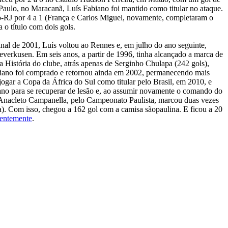
Paulo, no Maracanã, Luís Fabiano foi mantido como titular no ataque.
go-RJ por 4 a 1 (França e Carlos Miguel, novamente, completaram o
 o título com dois gols.
inal de 2001, Luís voltou ao Rennes e, em julho do ano seguinte,
everkusen. Em seis anos, a partir de 1996, tinha alcançado a marca de
a História do clube, atrás apenas de Serginho Chulapa (242 gols),
biano foi comprado e retornou ainda em 2002, permanecendo mais
jogar a Copa da África do Sul como titular pelo Brasil, em 2010, e
no para se recuperar de lesão e, ao assumir novamente o comando do
o Anacleto Campanella, pelo Campeonato Paulista, marcou duas vezes
a). Com isso, chegou a 162 gol com a camisa sãopaulina. E ficou a 20
centemente
.