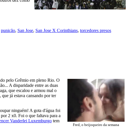
s outros dez como
,
punição
,
San Jose
,
San Jose X Corinthians
,
torcedores presos
rado pelo Grêmio em pleno Rio. O
o... A disparidade entre as duas
raga, que escalou e armou mal o
 que já estava cansando por ter
 poupar ninguém! A gota d'água foi
por 2 x0. Foi o que faltava para a
encer Vanderlei Luxemburgo
tem
Fred, o beijoqueiro da semana