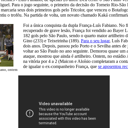
iguel. Para o jogo seguinte, o primeiro da decisão do Torneio Rio-São 
, marcaria seus dois primeiros gols pelo Tricolor, que venceu o Botafo
antiu o troféu. Na partida de volta, um novato chamado Kaká confirmaria
Foi a única conquista da dupla França-Luís Fabiano. No f
recuperado de grave lesão, França foi vendido ao Bayer L
182 gols pelo São Paulo, sendo o quarto maior artilheiro d
Gino (233) e Teixeirinha (189).
Para o seu lugar
, Luís Fa
dois anos. Depois, passou pelo Porto e o Sevilha antes de 
voltar ao São Paulo no ano seguinte. Demorou quase um a
ataque, mostrou que ainda é artilheiro. Ontem, no estádi
na vitória por 4 a 2 (Maicon e Aloísio completaram a cont
de igualar o ex-companheiro França, que
se aposentou re
tano, ontem