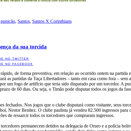
,
punição
,
Santos
,
Santos X Corinthians
ença da sua torcida
HE NO TWITTER
HE NO FACEBOOK
pido, de forma preventiva, em relação ao ocorrido ontem na partida e
tará as partidas da Taça Libertadores – tanto em casa como fora – sem 
r um fogo de artifício que teria sido disparado por um torcedor. A pun
prazo de 60 dias. Ou seja, o Timão pode disputar todos os jogos da fas
s fechados. Nos jogos que o clube disputará como visitante, seus torc
bol, Nestor Benítez. O clube paulista já vendeu 82.500 ingressos para o
ões de ressarcir todos os torcedores que compraram ingressos.
e torcedores permanecem detidos na delegacia de Oruro e a polícia bolivi