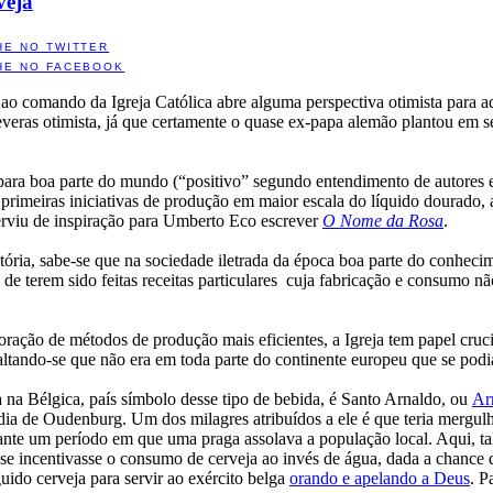
veja
HE NO TWITTER
HE NO FACEBOOK
ao comando da Igreja Católica abre alguma perspectiva otimista para a
veras otimista, já que certamente o quase ex-papa alemão plantou em seu
para boa parte do mundo (“positivo” segundo entendimento de autores e 
s primeiras iniciativas de produção em maior escala do líquido dourado,
 serviu de inspiração para Umberto Eco escrever
O Nome da Rosa
.
ória, sabe-se que na sociedade iletrada da época boa parte do conhecim
 de terem sido feitas receitas particulares cuja fabricação e consumo n
ação de métodos de produção mais eficientes, a Igreja tem papel crucial
altando-se que não era em toda parte do continente europeu que se podia
a na Bélgica, país símbolo desse tipo de bebida, é Santo Arnaldo, ou
Ar
a de Oudenburg. Um dos milagres atribuídos a ele é que teria mergulh
nte um período em que uma praga assolava a população local. Aqui, tal
e incentivasse o consumo de cerveja ao invés de água, dada a chance 
uido cerveja para servir ao exército belga
orando e apelando a Deus
. P