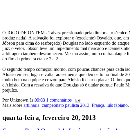
O JOGO DE ONTEM - Talvez pressionado pela diretoria, o técnico Ney
produz nada). A salvação foi explorar o (excelente) Osvaldo, que, em 
Jóbson para cima do (esforçado) Douglas no lado esquerdo do ataque
juiz: o veloz Jóbson teve um impedimento mal marcado e Danielzinho s
arbitragem também desconheceu. Mesmo assim, num contra-ataque fulm
do fim da primeira etapa: 2 a 2.
O segundo tempo começou morno, com poucas chances para cada lado 
Aloísio em seu lugar e voltar ao esquema que deu certo no final de 2
muito bem na equipe e cruzou para Aloísio fechar o placar. O time qu
e Aloísio. Com a ressalva de que Douglas só é titular porque Paulo M
prejuízo.
Por
Unknown
às
09:03
1 comentários
Mais sobre
artilharia
,
campeonato paulista 2013
,
França
,
luís fabiano
,
quarta-feira, fevereiro 20, 2013