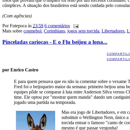
fotos que provam que o disparo foi feito por um torcedor corintiano.
cúmplices. A situação dos brasileiros está sendo cuidada pelo consulad
(Com agências)
Por
Futepoca
às
23:59
6 comentários
Mais sobre
conmebol
,
Corinthians
,
jogos sem torcida
,
Libertadores
,
L
Pinceladas cariocas - E o Flu beijou a lona...
COMPARTIL
COMPARTIL
por Enrico Castro
E para quem pensava que eu não ia comentar sobre o vexame Tr
Fred foi o beijoqueiro maior da semana: primeiro beijou uma be
equipes pôde se comparar à luta entre Anderson Silva versus 
time. Ele optou por "mostrar quem manda" dando um castigui
jogado uma partida na temporada.
Mas era jogo de Libertadores, e em c
substituir o Wellington Nem, único a 
torcida entoar o famoso "canto de co
mesmo é que passar vergonha!