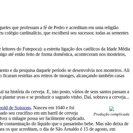
queles que professam a fé de Pedro e acreditam em uma religião
 colégio cardinalício, que escolherá seu sucessor, todas as sementes
leitores do Futepoca): a estreita ligação dos católicos da Idade Média
 algo até então feito de forma doméstica, aconteceram nos mosteiros,
ento e da pesquisa daquele período se desenvolvia nos mosteiros. Ali
ão ficaram restritas aos retiros de monges, alcançando também casas
 na história da cerveja. E, isto posto, vários de seus santos passam a
 plantar uvas e se produzir o sagrado vinho. Daí, sobrava a cerveja...
nold de Soissons
. Nasceu em 1040 e foi
ado seu crucifixo em um barril de cerveja
Produção complicada
vez o milagre possa ser facilmente explicado.
de contaminação do líquido que o passarinho bebe. Mas não deixa de
ara os que acreditam, o dia de São Arnaldo é 15 de agosto, em