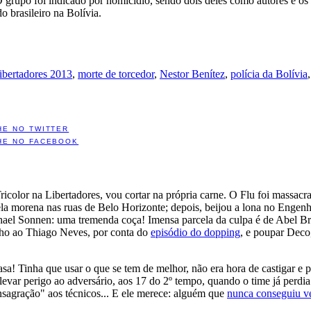
 O grupo foi indicado por homicídio, sendo dois deles como autores e o
o brasileiro na Bolívia.
ibertadores 2013
,
morte de torcedor
,
Nestor Benítez
,
polícia da Bolívia
HE NO TWITTER
HE NO FACEBOOK
icolor na Libertadores, vou cortar na própria carne. O Flu foi massac
la morena nas ruas de Belo Horizonte; depois, beijou a lona no Engenhã
Chael Sonnen: uma tremenda coça! Imensa parcela da culpa é de Abel B
nho ao Thiago Neves, por conta do
episódio do dopping
, e poupar Deco,
asa! Tinha que usar o que se tem de melhor, não era hora de castigar e
levar perigo ao adversário, aos 17 do 2º tempo, quando o time já perdia 
nsagração" aos técnicos... E ele merece: alguém que
nunca conseguiu v