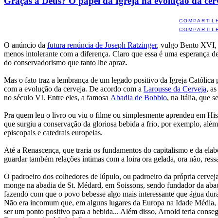
Graças a Deus? O papel da Igreja na evolução da cer
COMPARTIL
COMPARTIL
O anúncio da
futura renúncia de Joseph Ratzinger
, vulgo Bento XVI, 
menos intolerante com a diferença. Claro que essa é uma esperança de
do conservadorismo que tanto lhe apraz.
Mas o fato traz a lembrança de um legado positivo da Igreja Católica 
com a evolução da cerveja. De acordo com a
Larousse da Cerveja
, a
no século VI. Entre eles, a famosa
Abadia de Bobbio
, na Itália, que
Pra quem leu o livro ou viu o filme ou simplesmente aprendeu em Hist
que surgiu a conservação da gloriosa bebida a frio, por exemplo, além
episcopais e catedrais europeias.
Até a Renascença, que traria os fundamentos do capitalismo e da elabor
guardar também relações íntimas com a loira ora gelada, ora não, ress
O padroeiro dos colhedores de lúpulo, ou padroeiro da própria cervej
monge na abadia de St. Médard, em Soissons, sendo fundador da abadi
fazendo com que o povo bebesse algo mais interessante que água dura
Não era incomum que, em alguns lugares da Europa na Idade Média, s
ser um ponto positivo para a bebida... Além disso, Arnold teria conseg