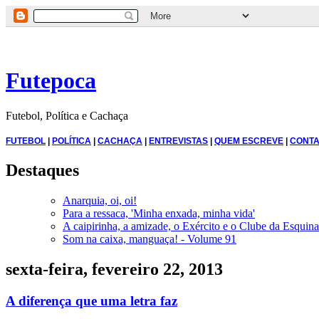
Futepoca
Futebol, Política e Cachaça
FUTEBOL
|
POLÍTICA
|
CACHAÇA
|
ENTREVISTAS
|
QUEM ESCREVE
|
CONTA
Destaques
Anarquia, oi, oi!
Para a ressaca, 'Minha enxada, minha vida'
A caipirinha, a amizade, o Exército e o Clube da Esquina
Som na caixa, manguaça! - Volume 91
sexta-feira, fevereiro 22, 2013
A diferença que uma letra faz