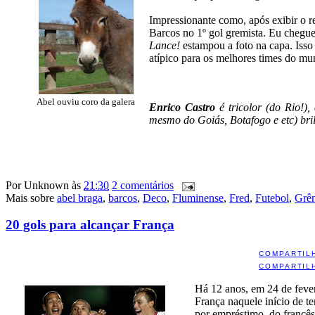
Impressionante como, após exibir o 
Barcos no 1º gol gremista. Eu cheguei
Lance!
estampou a foto na capa. Isso
atípico para os melhores times do mu
Abel ouviu coro da galera
Enrico Castro
é tricolor (do Rio!),
mesmo do Goiás, Botafogo e etc) bri
Por
Unknown
às
21:30
2 comentários
Mais sobre
abel braga
,
barcos
,
Deco
,
Fluminense
,
Fred
,
Futebol
,
Grê
20 gols para alcançar França
COMPARTIL
COMPARTIL
Há 12 anos, em 24 de fever
França naquele início de t
por empréstimo, do francês