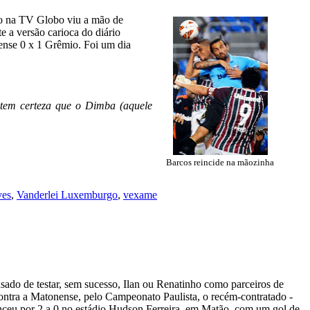
go na TV Globo viu a mão de
e a versão carioca do diário
ense 0 x 1 Grêmio. Foi um dia
ue tem certeza que o Dimba (aquele
Barcos reincide na mãozinha
ves
,
Vanderlei Luxemburgo
,
vexame
ado de testar, sem sucesso, Ilan ou Renatinho como parceiros de
ontra a Matonense, pelo Campeonato Paulista, o recém-contratado -
nceu por 2 a 0 no estádio Hudson Ferreira, em Matão, com um gol de