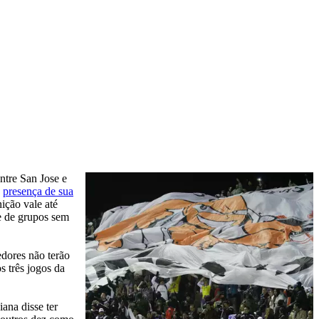
ntre San Jose e
a
presença de sua
ição vale até
e de grupos sem
edores não terão
s três jogos da
ana disse ter