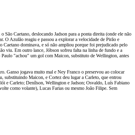
o São Caetano, deslocando Jadson para a ponta direita (onde ele não
ar. O Azulão reagiu e passou a explorar a velocidade de Pirão e
ão Caetano dominava, e só não ampliou porque foi prejudicado pelo
o viu. Em outro lance, Jóbson sofreu falta na linha de fundo e a
 Paulo "achou" um gol com Maicon, substituto de Wellington, antes
ro. Ganso jogava muito mal e Ney Franco o preservou ao colocar
, substituindo Maicon, e Cortez deu lugar a Carleto, que entrou
olói e Carleto; Denílson, Wellington e Jadson; Osvaldo, Luís Fabiano
o volte como volante), Lucas Farias ou mesmo João Filipe. Sem