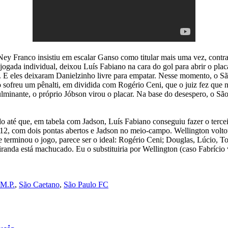
 Franco insistiu em escalar Ganso como titular mais uma vez, contra 
jogada individual, deixou Luís Fabiano na cara do gol para abrir o plac
. E eles deixaram Danielzinho livre para empatar. Nesse momento, o S
ofreu um pênalti, em dividida com Rogério Ceni, que o juiz fez que nã
inante, o próprio Jóbson virou o placar. Na base do desespero, o São
até que, em tabela com Jadson, Luís Fabiano conseguiu fazer o tercei
012, com dois pontas abertos e Jadson no meio-campo. Wellington voltou
e terminou o jogo, parece ser o ideal: Rogério Ceni; Douglas, Lúcio, T
iranda está machucado. Eu o substituiria por Wellington (caso Fabríci
M.P.
,
São Caetano
,
São Paulo FC