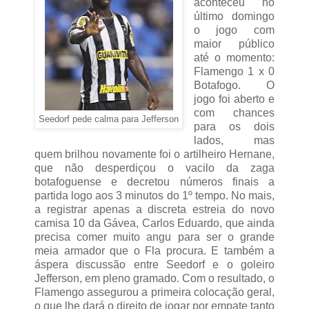
aconteceu no
último domingo
o jogo com
maior público
até o momento:
Flamengo 1 x 0
Botafogo. O
jogo foi aberto e
com chances
Seedorf pede calma para Jefferson
para os dois
lados, mas
quem brilhou novamente foi o artilheiro Hernane,
que não desperdiçou o vacilo da zaga
botafoguense e decretou números finais a
partida logo aos 3 minutos do 1º tempo. No mais,
a registrar apenas a discreta estreia do novo
camisa 10 da Gávea, Carlos Eduardo, que ainda
precisa comer muito angu para ser o grande
meia armador que o Fla procura. E também a
áspera discussão entre Seedorf e o goleiro
Jefferson, em pleno gramado. Com o resultado, o
Flamengo assegurou a primeira colocação geral,
o que lhe dará o direito de jogar por empate tanto