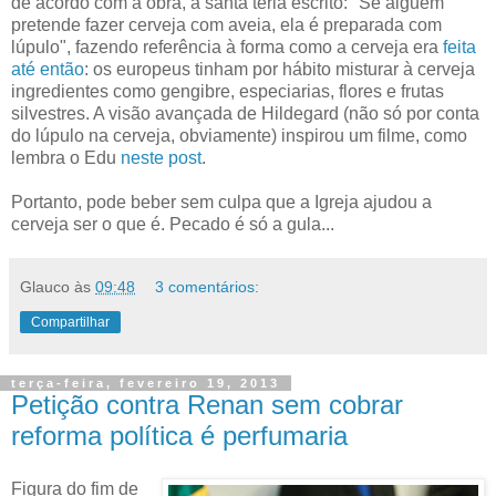
de acordo com a obra, a santa teria escrito: "Se alguém
pretende fazer cerveja com aveia, ela é preparada com
lúpulo", fazendo referência à forma como a cerveja era
feita
até então
: os europeus tinham por hábito misturar à cerveja
ingredientes como gengibre, especiarias, flores e frutas
silvestres. A visão avançada de Hildegard (não só por conta
do lúpulo na cerveja, obviamente) inspirou um filme, como
lembra o Edu
neste post
.
Portanto, pode beber sem culpa que a Igreja ajudou a
cerveja ser o que é. Pecado é só a gula...
Glauco
às
09:48
3 comentários:
Compartilhar
terça-feira, fevereiro 19, 2013
Petição contra Renan sem cobrar
reforma política é perfumaria
Figura do fim de