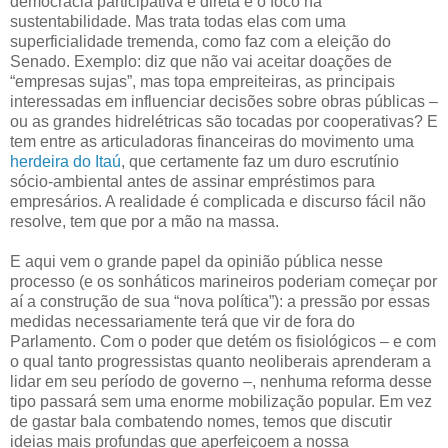
democracia participativa e direta e o foco na
sustentabilidade. Mas trata todas elas com uma
superficialidade tremenda, como faz com a eleição do
Senado. Exemplo: diz que não vai aceitar doações de
“empresas sujas”, mas topa empreiteiras, as principais
interessadas em influenciar decisões sobre obras públicas –
ou as grandes hidrelétricas são tocadas por cooperativas? E
tem entre as articuladoras financeiras do movimento uma
herdeira do Itaú
, que certamente faz um duro escrutínio
sócio-ambiental antes de assinar empréstimos para
empresários. A realidade é complicada e discurso fácil não
resolve, tem que por a mão na massa.
E aqui vem o grande papel da opinião pública nesse
processo (e os sonháticos marineiros poderiam começar por
aí a construção de sua “nova política”): a pressão por essas
medidas necessariamente terá que vir de fora do
Parlamento. Com o poder que detém os fisiológicos – e com
o qual tanto progressistas quanto neoliberais aprenderam a
lidar em seu período de governo –, nenhuma reforma desse
tipo passará sem uma enorme mobilização popular. Em vez
de gastar bala combatendo nomes, temos que discutir
ideias mais profundas que aperfeiçoem a nossa