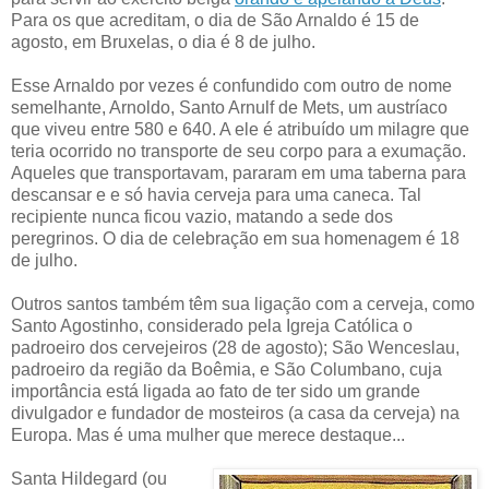
Para os que acreditam, o dia de São Arnaldo é 15 de
agosto, em Bruxelas, o dia é 8 de julho.
Esse Arnaldo por vezes é confundido com outro de nome
semelhante, Arnoldo, Santo Arnulf de Mets, um austríaco
que viveu entre 580 e 640. A ele é atribuído um milagre que
teria ocorrido no transporte de seu corpo para a exumação.
Aqueles que transportavam, pararam em uma taberna para
descansar e e só havia cerveja para uma caneca. Tal
recipiente nunca ficou vazio, matando a sede dos
peregrinos. O dia de celebração em sua homenagem é 18
de julho.
Outros santos também têm sua ligação com a cerveja, como
Santo Agostinho, considerado pela Igreja Católica o
padroeiro dos cervejeiros (28 de agosto); São Wenceslau,
padroeiro da região da Boêmia, e São Columbano, cuja
importância está ligada ao fato de ter sido um grande
divulgador e fundador de mosteiros (a casa da cerveja) na
Europa. Mas é uma mulher que merece destaque...
Santa Hildegard (ou