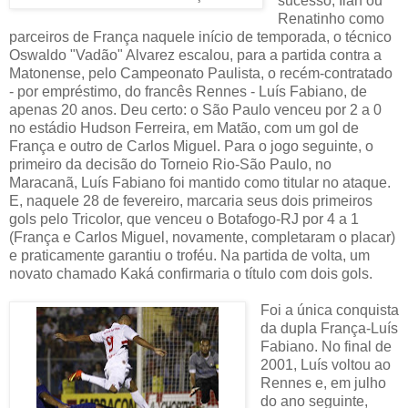
sucesso, Ilan ou
Renatinho como
parceiros de França naquele início de temporada, o técnico
Oswaldo "Vadão" Alvarez escalou, para a partida contra a
Matonense, pelo Campeonato Paulista, o recém-contratado
- por empréstimo, do francês Rennes - Luís Fabiano, de
apenas 20 anos. Deu certo: o São Paulo venceu por 2 a 0
no estádio Hudson Ferreira, em Matão, com um gol de
França e outro de Carlos Miguel. Para o jogo seguinte, o
primeiro da decisão do Torneio Rio-São Paulo, no
Maracanã, Luís Fabiano foi mantido como titular no ataque.
E, naquele 28 de fevereiro, marcaria seus dois primeiros
gols pelo Tricolor, que venceu o Botafogo-RJ por 4 a 1
(França e Carlos Miguel, novamente, completaram o placar)
e praticamente garantiu o troféu. Na partida de volta, um
novato chamado Kaká confirmaria o título com dois gols.
Foi a única conquista
da dupla França-Luís
Fabiano. No final de
2001, Luís voltou ao
Rennes e, em julho
do ano seguinte,