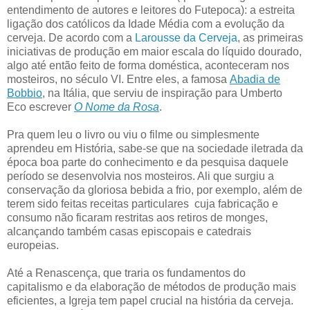
entendimento de autores e leitores do Futepoca): a estreita
ligação dos católicos da Idade Média com a evolução da
cerveja. De acordo com a
Larousse da Cerveja
, as primeiras
iniciativas de produção em maior escala do líquido dourado,
algo até então feito de forma doméstica, aconteceram nos
mosteiros, no século VI. Entre eles, a famosa
Abadia de
Bobbio
, na Itália, que serviu de inspiração para Umberto
Eco escrever
O Nome da Rosa
.
Pra quem leu o livro ou viu o filme ou simplesmente
aprendeu em História, sabe-se que na sociedade iletrada da
época boa parte do conhecimento e da pesquisa daquele
período se desenvolvia nos mosteiros. Ali que surgiu a
conservação da gloriosa bebida a frio, por exemplo, além de
terem sido feitas receitas particulares cuja fabricação e
consumo não ficaram restritas aos retiros de monges,
alcançando também casas episcopais e catedrais
europeias.
Até a Renascença, que traria os fundamentos do
capitalismo e da elaboração de métodos de produção mais
eficientes, a Igreja tem papel crucial na história da cerveja.