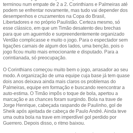
terminou num empate de 2 a 2. Corinthians e Palmeiras até
podem se enfrentar novamente, mas tudo vai depender dos
desempenhos e cruzamentos na Copa do Brasil,
Libertadores e no próprio Paulistão. Certeza mesmo, só
esse clássico, em que um Timão desatento deu brechas
para que um aguerrido e surpreendentemente organizado
Verdão complicasse e muito o jogo. Para o espectador sem
ligações carnais de algum dos lados, uma benção, pois o
jogo ficou muito mais emocionante e disputado. Para a
corintianada, só preocupação.
O Corinthians começou muito bem o jogo, arrasador ao seu
modo. A organização de uma equipe cuja base já tem quase
dois anos deixava ainda mais claros os problemas do
Palmeiras, equipe em formação e buscando reencontrar a
auto-estima. O Timão impôs o toque de bola, apertou a
marcação e as chances foram surgindo. Bola na trave de
Jorge Henrique, cabeçada raspando de Paulinho, gol de
Sheik após ajeitada de cabeça de Paulo André. Ainda teve
uma outra bola na trave em imperdível gol perdido por
Guerrero. Depois disso, o ritmo baixou.