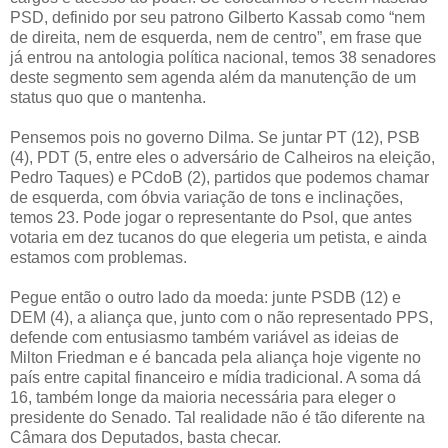
PSD, definido por seu patrono Gilberto Kassab como “nem
de direita, nem de esquerda, nem de centro”, em frase que
já entrou na antologia política nacional, temos 38 senadores
deste segmento sem agenda além da manutenção de um
status quo que o mantenha.
Pensemos pois no governo Dilma. Se juntar PT (12), PSB
(4), PDT (5, entre eles o adversário de Calheiros na eleição,
Pedro Taques) e PCdoB (2), partidos que podemos chamar
de esquerda, com óbvia variação de tons e inclinações,
temos 23. Pode jogar o representante do Psol, que antes
votaria em dez tucanos do que elegeria um petista, e ainda
estamos com problemas.
Pegue então o outro lado da moeda: junte PSDB (12) e
DEM (4), a aliança que, junto com o não representado PPS,
defende com entusiasmo também variável as ideias de
Milton Friedman e é bancada pela aliança hoje vigente no
país entre capital financeiro e mídia tradicional. A soma dá
16, também longe da maioria necessária para eleger o
presidente do Senado. Tal realidade não é tão diferente na
Câmara dos Deputados, basta checar.