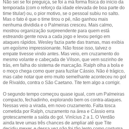
Não sei se foi preguiça, se foi a má forma física do início da
temporada (com o reforço da idade elevada de boa parte do
time titular) ou, o pior motivo, se o pessoal subiu no salto.
Mas o fato é que o time tirou o pé, não ganhou mais
nenhuma dividida e o Palmeiras cresceu. Mais calmo,
mostrou organização surpreendente para quem está
estreando gente nova a cada jogo e levou perigo em
ataques rápidos. Wesley fazia parte das tramas, mas exibia
um egoísmo impressionante. Não fosse isso, talvez o
empate tivesse vindo antes. Mas veio, em cruzamento do
mesmo volante e cabeçada de Vilson, que vem sozinho de
trás, em falha do sistema de marcação. Ralph olha a bola e
o moço chega como quer para fuzilar Cássio. Não é trágico,
mas cabe notar que erro muito semelhante aconteceu no gol
de Rivaldo, contra o São Caetano. Tite tem algo a corrigir.
O segundo tempo começou quase igual, com um Palmeiras
compacto, fechadinho, explorando bem os contra-ataques.
Nessas veio a virada, em novo cruzamento. Falta tosca
cometida por Ralph, cruzamento na área e Cássio erra
grotescamente a saída do gol. Vinícius 2 a 1. O Verdão
ainda teve umas três chances de ampliar até que Tite
decidiu mexer, e dessa vez não foi tão lento como costuma.