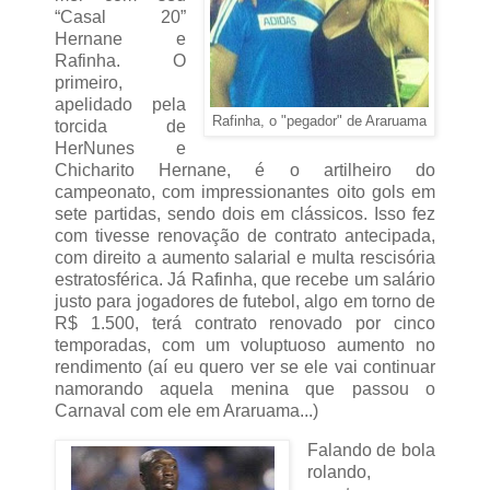
“Casal 20”
Hernane e
Rafinha. O
primeiro,
apelidado pela
Rafinha, o "pegador" de Araruama
torcida de
HerNunes e
Chicharito Hernane, é o artilheiro do
campeonato, com impressionantes oito gols em
sete partidas, sendo dois em clássicos. Isso fez
com tivesse renovação de contrato antecipada,
com direito a aumento salarial e multa rescisória
estratosférica. Já Rafinha, que recebe um salário
justo para jogadores de futebol, algo em torno de
R$ 1.500, terá contrato renovado por cinco
temporadas, com um voluptuoso aumento no
rendimento (aí eu quero ver se ele vai continuar
namorando aquela menina que passou o
Carnaval com ele em Araruama...)
Falando de bola
rolando,