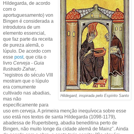
Hildegarda, de acordo
com o
aportuguesamento) von
Bingen é considerada a
introdutora de um
elemento essencial,
que faz parte da receita
de pureza alemã, o
lúpulo. De acordo com
esse
post
, que cita o
livro
Cerveja - Guia
Ilustrado Zahar
,
"registros do século VIII
mostram que o lúpulo
era comumente
cultivado nas abadias,
Hildegard, inspirada pelo Espírito Santo
mas não
especificamente para
uso em cerveja. A primeira menção inequívoca sobre esse
uso está nos textos de santa Hildegarda (1098-1179),
abadessa de Rupertsberg, abadia beneditina perto de
Bingen, não muito longe da cidade alemã de Mainz". Ainda