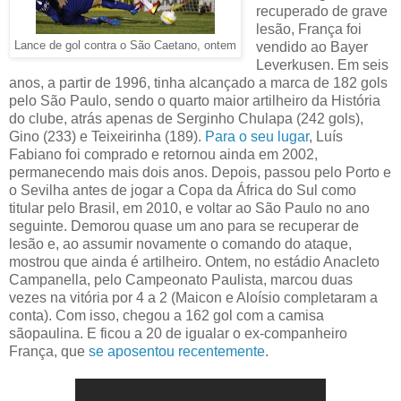
recuperado de grave
lesão, França foi
Lance de gol contra o São Caetano, ontem
vendido ao Bayer
Leverkusen. Em seis
anos, a partir de 1996, tinha alcançado a marca de 182 gols
pelo São Paulo, sendo o quarto maior artilheiro da História
do clube, atrás apenas de Serginho Chulapa (242 gols),
Gino (233) e Teixeirinha (189).
Para o seu lugar
, Luís
Fabiano foi comprado e retornou ainda em 2002,
permanecendo mais dois anos. Depois, passou pelo Porto e
o Sevilha antes de jogar a Copa da África do Sul como
titular pelo Brasil, em 2010, e voltar ao São Paulo no ano
seguinte. Demorou quase um ano para se recuperar de
lesão e, ao assumir novamente o comando do ataque,
mostrou que ainda é artilheiro. Ontem, no estádio Anacleto
Campanella, pelo Campeonato Paulista, marcou duas
vezes na vitória por 4 a 2 (Maicon e Aloísio completaram a
conta). Com isso, chegou a 162 gol com a camisa
sãopaulina. E ficou a 20 de igualar o ex-companheiro
França, que
se aposentou recentemente
.