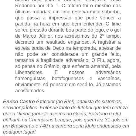
Redonda por 3 x 1. O roteiro foi o mesmo das
últimas rodadas: um time reserva meio soberbo,
que passa a impressão que pode vencer a
partida na hora em que bem entender. O time
sofreu pressão durante boa parte do jogo, e o gol
de Marco Júnior, nos acréscimos do 2º tempo,
decretou um resultado enganoso. A registrar a
estreia tardia de Deco na temporada, apesar de
não pode ser considerada um grande feito,
tamanha a fragilidade adversário. O Flu, agora,
só pensa no Grêmio, que enfrenta amanhã, pela
Libertadores. E nossos adversários
flamenguistas, botafoguenses e vascaínos,
obviamente, só pensam em secá-lo. Já estamos
acostumados.
Enrico Castro
é tricolor (do Rio!), analista de sistemas,
servidor público. Entende tanto de futebol que tem certeza
que o Dimba (aquele mesmo do Goiás, Botafogo e etc)
brilharia na Champions League, pois quem fez 31 gols em
um Brasileirão e 740 na carreira seria ídolo endeusado em
qualquer lugar!