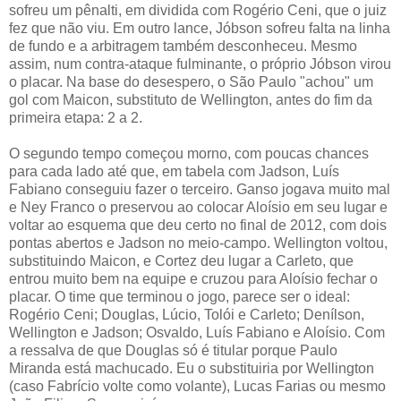
sofreu um pênalti, em dividida com Rogério Ceni, que o juiz
fez que não viu. Em outro lance, Jóbson sofreu falta na linha
de fundo e a arbitragem também desconheceu. Mesmo
assim, num contra-ataque fulminante, o próprio Jóbson virou
o placar. Na base do desespero, o São Paulo "achou" um
gol com Maicon, substituto de Wellington, antes do fim da
primeira etapa: 2 a 2.
O segundo tempo começou morno, com poucas chances
para cada lado até que, em tabela com Jadson, Luís
Fabiano conseguiu fazer o terceiro. Ganso jogava muito mal
e Ney Franco o preservou ao colocar Aloísio em seu lugar e
voltar ao esquema que deu certo no final de 2012, com dois
pontas abertos e Jadson no meio-campo. Wellington voltou,
substituindo Maicon, e Cortez deu lugar a Carleto, que
entrou muito bem na equipe e cruzou para Aloísio fechar o
placar. O time que terminou o jogo, parece ser o ideal:
Rogério Ceni; Douglas, Lúcio, Tolói e Carleto; Denílson,
Wellington e Jadson; Osvaldo, Luís Fabiano e Aloísio. Com
a ressalva de que Douglas só é titular porque Paulo
Miranda está machucado. Eu o substituiria por Wellington
(caso Fabrício volte como volante), Lucas Farias ou mesmo