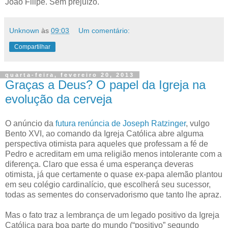
João Filipe. Sem prejuízo.
Unknown
às
09:03
Um comentário:
Compartilhar
quarta-feira, fevereiro 20, 2013
Graças a Deus? O papel da Igreja na
evolução da cerveja
O anúncio da
futura renúncia de Joseph Ratzinger
, vulgo
Bento XVI, ao comando da Igreja Católica abre alguma
perspectiva otimista para aqueles que professam a fé de
Pedro e acreditam em uma religião menos intolerante com a
diferença. Claro que essa é uma esperança deveras
otimista, já que certamente o quase ex-papa alemão plantou
em seu colégio cardinalício, que escolherá seu sucessor,
todas as sementes do conservadorismo que tanto lhe apraz.
Mas o fato traz a lembrança de um legado positivo da Igreja
Católica para boa parte do mundo (“positivo” segundo