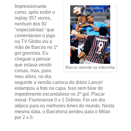
Impressionante
como, após exibir o
replay 357 vezes,
nenhum dos 92
"especialistas" que
comentavam o jogo
na TV Globo viu a
mão de Barcos no 1º
gol gremista. Eu
cheguei a pensar
que estava vendo
Barcos reincide na mãozinha
coisas, mas, para
meu alívio, no dia
seguinte a versão carioca do diário
Lance!
estampou a foto na capa. Isso sem falar do
impedimento escandaloso no 2º gol. Placar
moral: Fluminense 0 x 1 Grêmio. Foi um dia
atípico para os melhores times do mundo. Nesta
mesma data, o Barcelona perdeu para o Milan
por 2 x 0.