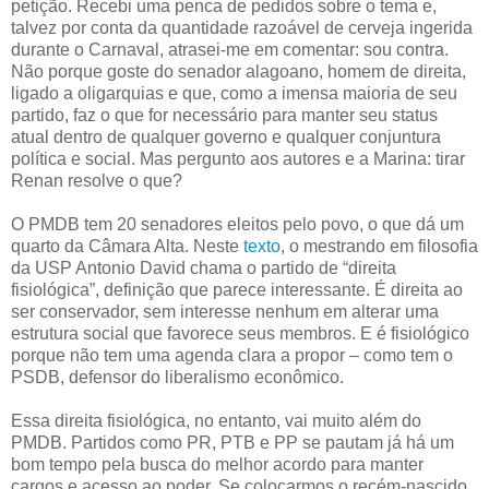
petição. Recebi uma penca de pedidos sobre o tema e,
talvez por conta da quantidade razoável de cerveja ingerida
durante o Carnaval, atrasei-me em comentar: sou contra.
Não porque goste do senador alagoano, homem de direita,
ligado a oligarquias e que, como a imensa maioria de seu
partido, faz o que for necessário para manter seu status
atual dentro de qualquer governo e qualquer conjuntura
política e social. Mas pergunto aos autores e a Marina: tirar
Renan resolve o que?
O PMDB tem 20 senadores eleitos pelo povo, o que dá um
quarto da Câmara Alta. Neste
texto
, o mestrando em filosofia
da USP Antonio David chama o partido de “direita
fisiológica”, definição que parece interessante. É direita ao
ser conservador, sem interesse nenhum em alterar uma
estrutura social que favorece seus membros. E é fisiológico
porque não tem uma agenda clara a propor – como tem o
PSDB, defensor do liberalismo econômico.
Essa direita fisiológica, no entanto, vai muito além do
PMDB. Partidos como PR, PTB e PP se pautam já há um
bom tempo pela busca do melhor acordo para manter
cargos e acesso ao poder. Se colocarmos o recém-nascido