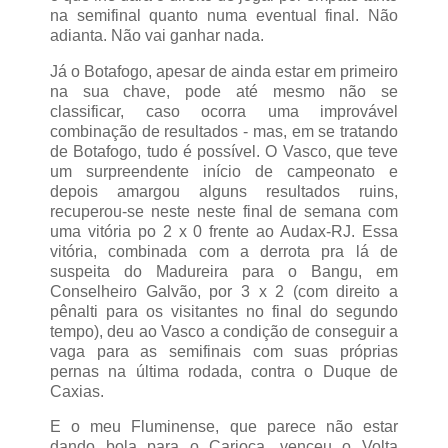
na semifinal quanto numa eventual final. Não
adianta. Não vai ganhar nada.
Já o Botafogo, apesar de ainda estar em primeiro
na sua chave, pode até mesmo não se
classificar, caso ocorra uma improvável
combinação de resultados - mas, em se tratando
de Botafogo, tudo é possível. O Vasco, que teve
um surpreendente início de campeonato e
depois amargou alguns resultados ruins,
recuperou-se neste neste final de semana com
uma vitória po 2 x 0 frente ao Audax-RJ. Essa
vitória, combinada com a derrota pra lá de
suspeita do Madureira para o Bangu, em
Conselheiro Galvão, por 3 x 2 (com direito a
pênalti para os visitantes no final do segundo
tempo), deu ao Vasco a condição de conseguir a
vaga para as semifinais com suas próprias
pernas na última rodada, contra o Duque de
Caxias.
E o meu Fluminense, que parece não estar
dando bola para o Carioca, venceu o Volta