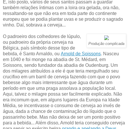
E, isto posto, vários de seus santos passam a guardar
também relações íntimas com a loira ora gelada, ora não,
ressaltando-se que não era em toda parte do continente
europeu que se podia plantar uvas e se produzir o sagrado
vinho. Daí, sobrava a cerveja...
O padroeiro dos colhedores de lúpulo,
ou padroeiro da própria cerveja na
Produção complicada
Bélgica, país símbolo desse tipo de
bebida, é Santo Arnaldo, ou
Arnold de Soissons
. Nasceu
em 1040 e foi monge na abadia de St. Médard, em
Soissons, sendo fundador da abadia de Oudenburg. Um
dos milagres atribuídos a ele é que teria mergulhado seu
crucifixo em um barril de cerveja fazendo com que o povo
bebesse algo mais interessante que água durante um
período em que uma praga assolava a população local.
Aqui, talvez o milagre possa ser facilmente explicado. Não
era incomum que, em alguns lugares da Europa na Idade
Média, se incentivasse o consumo de cerveja ao invés de
água, dada a chance de contaminação do líquido que o
passarinho bebe. Mas não deixa de ser um ponto positivo
para a bebida... Além disso, Arnold teria conseguido cerveja
para servir ao exército belga
orando e apelando a Deus
.