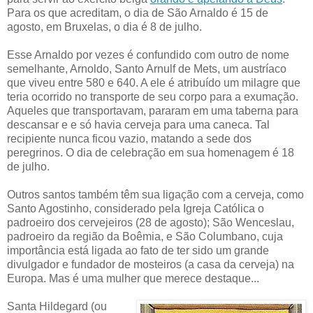
Para os que acreditam, o dia de São Arnaldo é 15 de
agosto, em Bruxelas, o dia é 8 de julho.
Esse Arnaldo por vezes é confundido com outro de nome
semelhante, Arnoldo, Santo Arnulf de Mets, um austríaco
que viveu entre 580 e 640. A ele é atribuído um milagre que
teria ocorrido no transporte de seu corpo para a exumação.
Aqueles que transportavam, pararam em uma taberna para
descansar e e só havia cerveja para uma caneca. Tal
recipiente nunca ficou vazio, matando a sede dos
peregrinos. O dia de celebração em sua homenagem é 18
de julho.
Outros santos também têm sua ligação com a cerveja, como
Santo Agostinho, considerado pela Igreja Católica o
padroeiro dos cervejeiros (28 de agosto); São Wenceslau,
padroeiro da região da Boêmia, e São Columbano, cuja
importância está ligada ao fato de ter sido um grande
divulgador e fundador de mosteiros (a casa da cerveja) na
Europa. Mas é uma mulher que merece destaque...
Santa Hildegard (ou