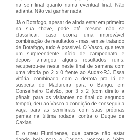
na semifinal quanto numa eventual final. Não
adianta. Não vai ganhar nada.
Já o Botafogo, apesar de ainda estar em primeiro
na sua chave, pode até mesmo não se
classificar, caso ocorra uma improvável
combinação de resultados - mas, em se tratando
de Botafogo, tudo é possível. O Vasco, que teve
um surpreendente início de campeonato e
depois amargou alguns resultados ruins,
recuperou-se neste neste final de semana com
uma vitória po 2 x 0 frente ao Audax-RJ. Essa
vitória, combinada com a derrota pra lá de
suspeita do Madureira para o Bangu, em
Conselheiro Galvão, por 3 x 2 (com direito a
pênalti para os visitantes no final do segundo
tempo), deu ao Vasco a condição de conseguir a
vaga para as semifinais com suas próprias
pernas na última rodada, contra o Duque de
Caxias.
E o meu Fluminense, que parece não estar
dando bola para o Carioca, venceu o Volta