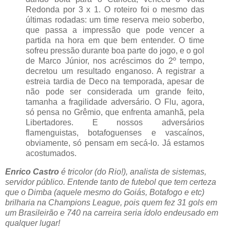
Redonda por 3 x 1. O roteiro foi o mesmo das
últimas rodadas: um time reserva meio soberbo,
que passa a impressão que pode vencer a
partida na hora em que bem entender. O time
sofreu pressão durante boa parte do jogo, e o gol
de Marco Júnior, nos acréscimos do 2º tempo,
decretou um resultado enganoso. A registrar a
estreia tardia de Deco na temporada, apesar de
não pode ser considerada um grande feito,
tamanha a fragilidade adversário. O Flu, agora,
só pensa no Grêmio, que enfrenta amanhã, pela
Libertadores. E nossos adversários
flamenguistas, botafoguenses e vascaínos,
obviamente, só pensam em secá-lo. Já estamos
acostumados.
Enrico Castro
é tricolor (do Rio!), analista de sistemas,
servidor público. Entende tanto de futebol que tem certeza
que o Dimba (aquele mesmo do Goiás, Botafogo e etc)
brilharia na Champions League, pois quem fez 31 gols em
um Brasileirão e 740 na carreira seria ídolo endeusado em
qualquer lugar!