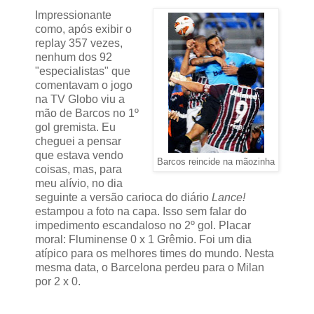
Impressionante
como, após exibir o
replay 357 vezes,
nenhum dos 92
"especialistas" que
comentavam o jogo
na TV Globo viu a
mão de Barcos no 1º
gol gremista. Eu
cheguei a pensar
que estava vendo
Barcos reincide na mãozinha
coisas, mas, para
meu alívio, no dia
seguinte a versão carioca do diário
Lance!
estampou a foto na capa. Isso sem falar do
impedimento escandaloso no 2º gol. Placar
moral: Fluminense 0 x 1 Grêmio. Foi um dia
atípico para os melhores times do mundo. Nesta
mesma data, o Barcelona perdeu para o Milan
por 2 x 0.