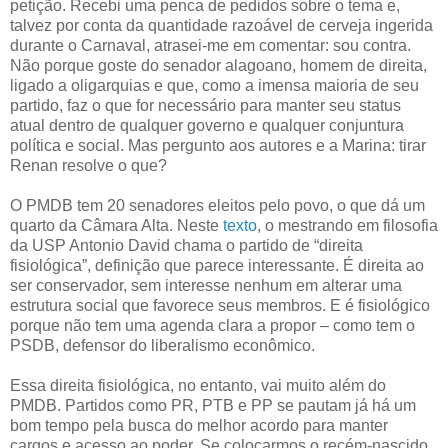
petição. Recebi uma penca de pedidos sobre o tema e,
talvez por conta da quantidade razoável de cerveja ingerida
durante o Carnaval, atrasei-me em comentar: sou contra.
Não porque goste do senador alagoano, homem de direita,
ligado a oligarquias e que, como a imensa maioria de seu
partido, faz o que for necessário para manter seu status
atual dentro de qualquer governo e qualquer conjuntura
política e social. Mas pergunto aos autores e a Marina: tirar
Renan resolve o que?
O PMDB tem 20 senadores eleitos pelo povo, o que dá um
quarto da Câmara Alta. Neste
texto
, o mestrando em filosofia
da USP Antonio David chama o partido de “direita
fisiológica”, definição que parece interessante. É direita ao
ser conservador, sem interesse nenhum em alterar uma
estrutura social que favorece seus membros. E é fisiológico
porque não tem uma agenda clara a propor – como tem o
PSDB, defensor do liberalismo econômico.
Essa direita fisiológica, no entanto, vai muito além do
PMDB. Partidos como PR, PTB e PP se pautam já há um
bom tempo pela busca do melhor acordo para manter
cargos e acesso ao poder. Se colocarmos o recém-nascido