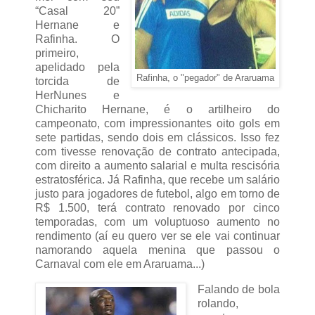
“Casal 20”
Hernane e
Rafinha. O
primeiro,
apelidado pela
Rafinha, o "pegador" de Araruama
torcida de
HerNunes e
Chicharito Hernane, é o artilheiro do
campeonato, com impressionantes oito gols em
sete partidas, sendo dois em clássicos. Isso fez
com tivesse renovação de contrato antecipada,
com direito a aumento salarial e multa rescisória
estratosférica. Já Rafinha, que recebe um salário
justo para jogadores de futebol, algo em torno de
R$ 1.500, terá contrato renovado por cinco
temporadas, com um voluptuoso aumento no
rendimento (aí eu quero ver se ele vai continuar
namorando aquela menina que passou o
Carnaval com ele em Araruama...)
Falando de bola
rolando,