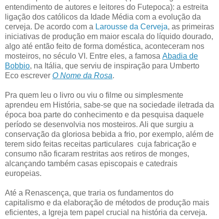
entendimento de autores e leitores do Futepoca): a estreita
ligação dos católicos da Idade Média com a evolução da
cerveja. De acordo com a
Larousse da Cerveja
, as primeiras
iniciativas de produção em maior escala do líquido dourado,
algo até então feito de forma doméstica, aconteceram nos
mosteiros, no século VI. Entre eles, a famosa
Abadia de
Bobbio
, na Itália, que serviu de inspiração para Umberto
Eco escrever
O Nome da Rosa
.
Pra quem leu o livro ou viu o filme ou simplesmente
aprendeu em História, sabe-se que na sociedade iletrada da
época boa parte do conhecimento e da pesquisa daquele
período se desenvolvia nos mosteiros. Ali que surgiu a
conservação da gloriosa bebida a frio, por exemplo, além de
terem sido feitas receitas particulares cuja fabricação e
consumo não ficaram restritas aos retiros de monges,
alcançando também casas episcopais e catedrais
europeias.
Até a Renascença, que traria os fundamentos do
capitalismo e da elaboração de métodos de produção mais
eficientes, a Igreja tem papel crucial na história da cerveja.