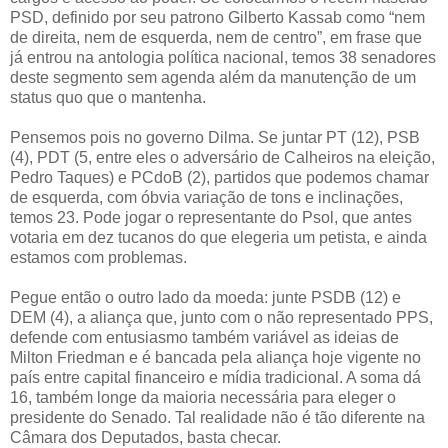
PSD, definido por seu patrono Gilberto Kassab como “nem
de direita, nem de esquerda, nem de centro”, em frase que
já entrou na antologia política nacional, temos 38 senadores
deste segmento sem agenda além da manutenção de um
status quo que o mantenha.
Pensemos pois no governo Dilma. Se juntar PT (12), PSB
(4), PDT (5, entre eles o adversário de Calheiros na eleição,
Pedro Taques) e PCdoB (2), partidos que podemos chamar
de esquerda, com óbvia variação de tons e inclinações,
temos 23. Pode jogar o representante do Psol, que antes
votaria em dez tucanos do que elegeria um petista, e ainda
estamos com problemas.
Pegue então o outro lado da moeda: junte PSDB (12) e
DEM (4), a aliança que, junto com o não representado PPS,
defende com entusiasmo também variável as ideias de
Milton Friedman e é bancada pela aliança hoje vigente no
país entre capital financeiro e mídia tradicional. A soma dá
16, também longe da maioria necessária para eleger o
presidente do Senado. Tal realidade não é tão diferente na
Câmara dos Deputados, basta checar.