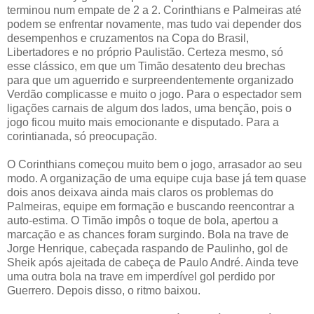
terminou num empate de 2 a 2. Corinthians e Palmeiras até
podem se enfrentar novamente, mas tudo vai depender dos
desempenhos e cruzamentos na Copa do Brasil,
Libertadores e no próprio Paulistão. Certeza mesmo, só
esse clássico, em que um Timão desatento deu brechas
para que um aguerrido e surpreendentemente organizado
Verdão complicasse e muito o jogo. Para o espectador sem
ligações carnais de algum dos lados, uma benção, pois o
jogo ficou muito mais emocionante e disputado. Para a
corintianada, só preocupação.
O Corinthians começou muito bem o jogo, arrasador ao seu
modo. A organização de uma equipe cuja base já tem quase
dois anos deixava ainda mais claros os problemas do
Palmeiras, equipe em formação e buscando reencontrar a
auto-estima. O Timão impôs o toque de bola, apertou a
marcação e as chances foram surgindo. Bola na trave de
Jorge Henrique, cabeçada raspando de Paulinho, gol de
Sheik após ajeitada de cabeça de Paulo André. Ainda teve
uma outra bola na trave em imperdível gol perdido por
Guerrero. Depois disso, o ritmo baixou.