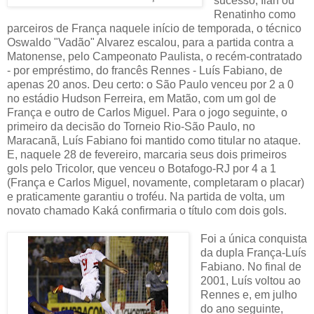
sucesso, Ilan ou
Renatinho como
parceiros de França naquele início de temporada, o técnico
Oswaldo "Vadão" Alvarez escalou, para a partida contra a
Matonense, pelo Campeonato Paulista, o recém-contratado
- por empréstimo, do francês Rennes - Luís Fabiano, de
apenas 20 anos. Deu certo: o São Paulo venceu por 2 a 0
no estádio Hudson Ferreira, em Matão, com um gol de
França e outro de Carlos Miguel. Para o jogo seguinte, o
primeiro da decisão do Torneio Rio-São Paulo, no
Maracanã, Luís Fabiano foi mantido como titular no ataque.
E, naquele 28 de fevereiro, marcaria seus dois primeiros
gols pelo Tricolor, que venceu o Botafogo-RJ por 4 a 1
(França e Carlos Miguel, novamente, completaram o placar)
e praticamente garantiu o troféu. Na partida de volta, um
novato chamado Kaká confirmaria o título com dois gols.
Foi a única conquista
da dupla França-Luís
Fabiano. No final de
2001, Luís voltou ao
Rennes e, em julho
do ano seguinte,