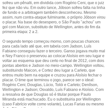
sofreu um pênalti, em dividida com Rogério Ceni, que o juiz
fez que não viu. Em outro lance, Jóbson sofreu falta na linha
de fundo e a arbitragem também desconheceu. Mesmo
assim, num contra-ataque fulminante, o próprio Jóbson virou
o placar. Na base do desespero, o São Paulo "achou" um
gol com Maicon, substituto de Wellington, antes do fim da
primeira etapa: 2 a 2.
O segundo tempo começou morno, com poucas chances
para cada lado até que, em tabela com Jadson, Luís
Fabiano conseguiu fazer o terceiro. Ganso jogava muito mal
e Ney Franco o preservou ao colocar Aloísio em seu lugar e
voltar ao esquema que deu certo no final de 2012, com dois
pontas abertos e Jadson no meio-campo. Wellington voltou,
substituindo Maicon, e Cortez deu lugar a Carleto, que
entrou muito bem na equipe e cruzou para Aloísio fechar o
placar. O time que terminou o jogo, parece ser o ideal:
Rogério Ceni; Douglas, Lúcio, Tolói e Carleto; Denílson,
Wellington e Jadson; Osvaldo, Luís Fabiano e Aloísio. Com
a ressalva de que Douglas só é titular porque Paulo
Miranda está machucado. Eu o substituiria por Wellington
(caso Fabrício volte como volante), Lucas Farias ou mesmo