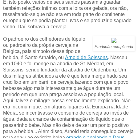
E, isto posto, vários de seus santos passam a guardar
também relações íntimas com a loira ora gelada, ora não,
ressaltando-se que não era em toda parte do continente
europeu que se podia plantar uvas e se produzir o sagrado
vinho. Daí, sobrava a cerveja...
O padroeiro dos colhedores de lúpulo,
ou padroeiro da própria cerveja na
Produção complicada
Bélgica, país símbolo desse tipo de
bebida, é Santo Arnaldo, ou
Arnold de Soissons
. Nasceu
em 1040 e foi monge na abadia de St. Médard, em
Soissons, sendo fundador da abadia de Oudenburg. Um
dos milagres atribuídos a ele é que teria mergulhado seu
crucifixo em um barril de cerveja fazendo com que o povo
bebesse algo mais interessante que água durante um
período em que uma praga assolava a população local.
Aqui, talvez o milagre possa ser facilmente explicado. Não
era incomum que, em alguns lugares da Europa na Idade
Média, se incentivasse o consumo de cerveja ao invés de
água, dada a chance de contaminação do líquido que o
passarinho bebe. Mas não deixa de ser um ponto positivo
para a bebida... Além disso, Arnold teria conseguido cerveja
para servir ao exército belga
orando e apelando a Deus
.