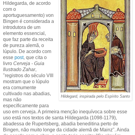
Hildegarda, de acordo
com o
aportuguesamento) von
Bingen é considerada a
introdutora de um
elemento essencial,
que faz parte da receita
de pureza alemã, o
lúpulo. De acordo com
esse
post
, que cita o
livro
Cerveja - Guia
Ilustrado Zahar
,
"registros do século VIII
mostram que o lúpulo
era comumente
cultivado nas abadias,
Hildegard, inspirada pelo Espírito Santo
mas não
especificamente para
uso em cerveja. A primeira menção inequívoca sobre esse
uso está nos textos de santa Hildegarda (1098-1179),
abadessa de Rupertsberg, abadia beneditina perto de
Bingen, não muito longe da cidade alemã de Mainz". Ainda