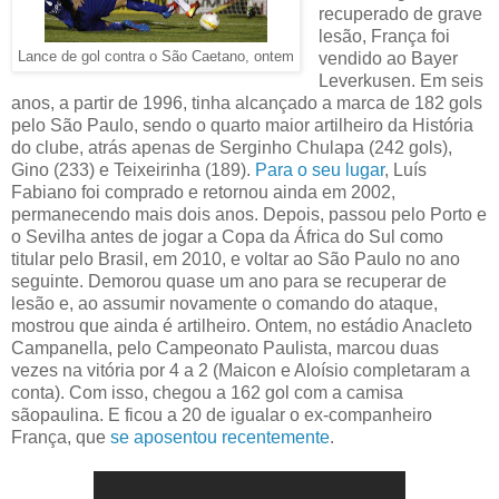
recuperado de grave
lesão, França foi
Lance de gol contra o São Caetano, ontem
vendido ao Bayer
Leverkusen. Em seis
anos, a partir de 1996, tinha alcançado a marca de 182 gols
pelo São Paulo, sendo o quarto maior artilheiro da História
do clube, atrás apenas de Serginho Chulapa (242 gols),
Gino (233) e Teixeirinha (189).
Para o seu lugar
, Luís
Fabiano foi comprado e retornou ainda em 2002,
permanecendo mais dois anos. Depois, passou pelo Porto e
o Sevilha antes de jogar a Copa da África do Sul como
titular pelo Brasil, em 2010, e voltar ao São Paulo no ano
seguinte. Demorou quase um ano para se recuperar de
lesão e, ao assumir novamente o comando do ataque,
mostrou que ainda é artilheiro. Ontem, no estádio Anacleto
Campanella, pelo Campeonato Paulista, marcou duas
vezes na vitória por 4 a 2 (Maicon e Aloísio completaram a
conta). Com isso, chegou a 162 gol com a camisa
sãopaulina. E ficou a 20 de igualar o ex-companheiro
França, que
se aposentou recentemente
.