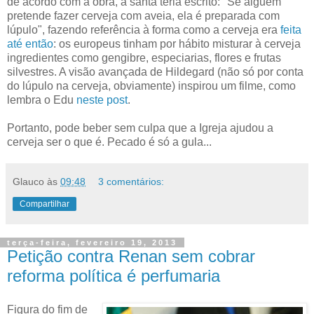
de acordo com a obra, a santa teria escrito: "Se alguém
pretende fazer cerveja com aveia, ela é preparada com
lúpulo", fazendo referência à forma como a cerveja era
feita
até então
: os europeus tinham por hábito misturar à cerveja
ingredientes como gengibre, especiarias, flores e frutas
silvestres. A visão avançada de Hildegard (não só por conta
do lúpulo na cerveja, obviamente) inspirou um filme, como
lembra o Edu
neste post
.
Portanto, pode beber sem culpa que a Igreja ajudou a
cerveja ser o que é. Pecado é só a gula...
Glauco
às
09:48
3 comentários:
Compartilhar
terça-feira, fevereiro 19, 2013
Petição contra Renan sem cobrar
reforma política é perfumaria
Figura do fim de