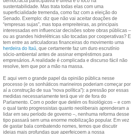
democracia participativa e direta e o foco na
sustentabilidade. Mas trata todas elas com uma
superficialidade tremenda, como faz com a eleição do
Senado. Exemplo: diz que não vai aceitar doações de
“empresas sujas”, mas topa empreiteiras, as principais
interessadas em influenciar decisões sobre obras públicas –
ou as grandes hidrelétricas são tocadas por cooperativas? E
tem entre as articuladoras financeiras do movimento uma
herdeira do Itaú
, que certamente faz um duro escrutínio
sócio-ambiental antes de assinar empréstimos para
empresários. A realidade é complicada e discurso fácil não
resolve, tem que por a mão na massa.
E aqui vem o grande papel da opinião pública nesse
processo (e os sonháticos marineiros poderiam começar por
aí a construção de sua “nova política”): a pressão por essas
medidas necessariamente terá que vir de fora do
Parlamento. Com o poder que detém os fisiológicos – e com
o qual tanto progressistas quanto neoliberais aprenderam a
lidar em seu período de governo –, nenhuma reforma desse
tipo passará sem uma enorme mobilização popular. Em vez
de gastar bala combatendo nomes, temos que discutir
ideias mais profundas que aperfeiçoem a nossa