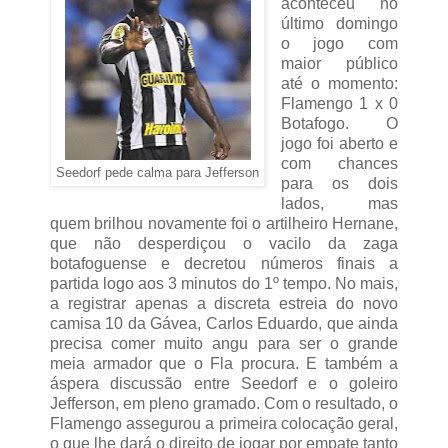
aconteceu no
último domingo
o jogo com
maior público
até o momento:
Flamengo 1 x 0
Botafogo. O
jogo foi aberto e
com chances
Seedorf pede calma para Jefferson
para os dois
lados, mas
quem brilhou novamente foi o artilheiro Hernane,
que não desperdiçou o vacilo da zaga
botafoguense e decretou números finais a
partida logo aos 3 minutos do 1º tempo. No mais,
a registrar apenas a discreta estreia do novo
camisa 10 da Gávea, Carlos Eduardo, que ainda
precisa comer muito angu para ser o grande
meia armador que o Fla procura. E também a
áspera discussão entre Seedorf e o goleiro
Jefferson, em pleno gramado. Com o resultado, o
Flamengo assegurou a primeira colocação geral,
o que lhe dará o direito de jogar por empate tanto