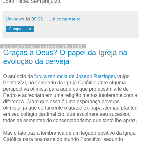
João Filipe. Sem prejuízo.
Unknown
às
09:03
Um comentário:
Compartilhar
quarta-feira, fevereiro 20, 2013
Graças a Deus? O papel da Igreja na
evolução da cerveja
O anúncio da
futura renúncia de Joseph Ratzinger
, vulgo
Bento XVI, ao comando da Igreja Católica abre alguma
perspectiva otimista para aqueles que professam a fé de
Pedro e acreditam em uma religião menos intolerante com a
diferença. Claro que essa é uma esperança deveras
otimista, já que certamente o quase ex-papa alemão plantou
em seu colégio cardinalício, que escolherá seu sucessor,
todas as sementes do conservadorismo que tanto lhe apraz.
Mas o fato traz a lembrança de um legado positivo da Igreja
Católica para boa parte do mundo (“positivo” segundo