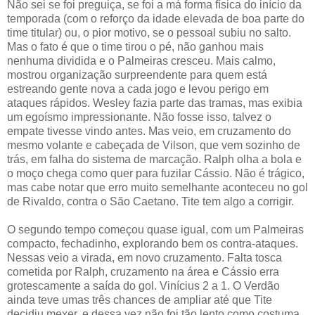
Não sei se foi preguiça, se foi a má forma física do início da
temporada (com o reforço da idade elevada de boa parte do
time titular) ou, o pior motivo, se o pessoal subiu no salto.
Mas o fato é que o time tirou o pé, não ganhou mais
nenhuma dividida e o Palmeiras cresceu. Mais calmo,
mostrou organização surpreendente para quem está
estreando gente nova a cada jogo e levou perigo em
ataques rápidos. Wesley fazia parte das tramas, mas exibia
um egoísmo impressionante. Não fosse isso, talvez o
empate tivesse vindo antes. Mas veio, em cruzamento do
mesmo volante e cabeçada de Vilson, que vem sozinho de
trás, em falha do sistema de marcação. Ralph olha a bola e
o moço chega como quer para fuzilar Cássio. Não é trágico,
mas cabe notar que erro muito semelhante aconteceu no gol
de Rivaldo, contra o São Caetano. Tite tem algo a corrigir.
O segundo tempo começou quase igual, com um Palmeiras
compacto, fechadinho, explorando bem os contra-ataques.
Nessas veio a virada, em novo cruzamento. Falta tosca
cometida por Ralph, cruzamento na área e Cássio erra
grotescamente a saída do gol. Vinícius 2 a 1. O Verdão
ainda teve umas três chances de ampliar até que Tite
decidiu mexer, e dessa vez não foi tão lento como costuma.