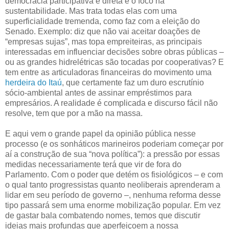
democracia participativa e direta e o foco na
sustentabilidade. Mas trata todas elas com uma
superficialidade tremenda, como faz com a eleição do
Senado. Exemplo: diz que não vai aceitar doações de
“empresas sujas”, mas topa empreiteiras, as principais
interessadas em influenciar decisões sobre obras públicas –
ou as grandes hidrelétricas são tocadas por cooperativas? E
tem entre as articuladoras financeiras do movimento uma
herdeira do Itaú
, que certamente faz um duro escrutínio
sócio-ambiental antes de assinar empréstimos para
empresários. A realidade é complicada e discurso fácil não
resolve, tem que por a mão na massa.
E aqui vem o grande papel da opinião pública nesse
processo (e os sonháticos marineiros poderiam começar por
aí a construção de sua “nova política”): a pressão por essas
medidas necessariamente terá que vir de fora do
Parlamento. Com o poder que detém os fisiológicos – e com
o qual tanto progressistas quanto neoliberais aprenderam a
lidar em seu período de governo –, nenhuma reforma desse
tipo passará sem uma enorme mobilização popular. Em vez
de gastar bala combatendo nomes, temos que discutir
ideias mais profundas que aperfeiçoem a nossa