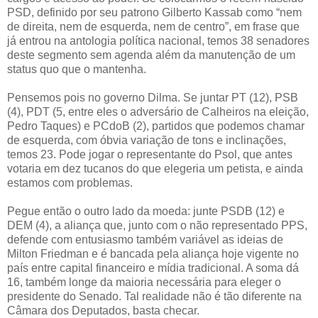
PSD, definido por seu patrono Gilberto Kassab como “nem
de direita, nem de esquerda, nem de centro”, em frase que
já entrou na antologia política nacional, temos 38 senadores
deste segmento sem agenda além da manutenção de um
status quo que o mantenha.
Pensemos pois no governo Dilma. Se juntar PT (12), PSB
(4), PDT (5, entre eles o adversário de Calheiros na eleição,
Pedro Taques) e PCdoB (2), partidos que podemos chamar
de esquerda, com óbvia variação de tons e inclinações,
temos 23. Pode jogar o representante do Psol, que antes
votaria em dez tucanos do que elegeria um petista, e ainda
estamos com problemas.
Pegue então o outro lado da moeda: junte PSDB (12) e
DEM (4), a aliança que, junto com o não representado PPS,
defende com entusiasmo também variável as ideias de
Milton Friedman e é bancada pela aliança hoje vigente no
país entre capital financeiro e mídia tradicional. A soma dá
16, também longe da maioria necessária para eleger o
presidente do Senado. Tal realidade não é tão diferente na
Câmara dos Deputados, basta checar.