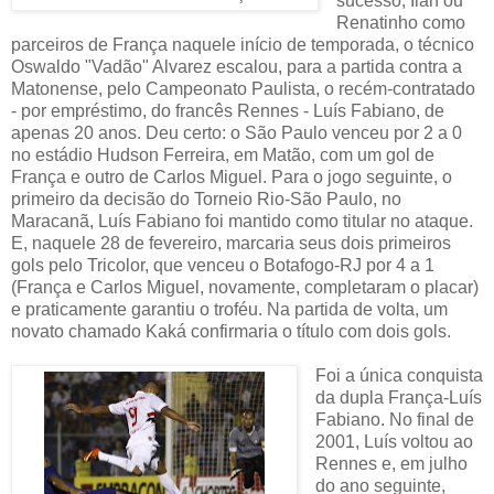
sucesso, Ilan ou
Renatinho como
parceiros de França naquele início de temporada, o técnico
Oswaldo "Vadão" Alvarez escalou, para a partida contra a
Matonense, pelo Campeonato Paulista, o recém-contratado
- por empréstimo, do francês Rennes - Luís Fabiano, de
apenas 20 anos. Deu certo: o São Paulo venceu por 2 a 0
no estádio Hudson Ferreira, em Matão, com um gol de
França e outro de Carlos Miguel. Para o jogo seguinte, o
primeiro da decisão do Torneio Rio-São Paulo, no
Maracanã, Luís Fabiano foi mantido como titular no ataque.
E, naquele 28 de fevereiro, marcaria seus dois primeiros
gols pelo Tricolor, que venceu o Botafogo-RJ por 4 a 1
(França e Carlos Miguel, novamente, completaram o placar)
e praticamente garantiu o troféu. Na partida de volta, um
novato chamado Kaká confirmaria o título com dois gols.
Foi a única conquista
da dupla França-Luís
Fabiano. No final de
2001, Luís voltou ao
Rennes e, em julho
do ano seguinte,