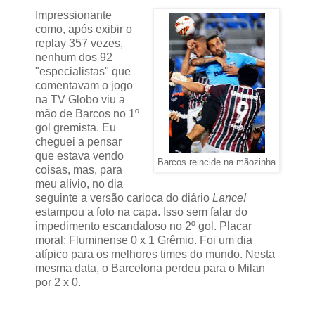
Impressionante
como, após exibir o
replay 357 vezes,
nenhum dos 92
"especialistas" que
comentavam o jogo
na TV Globo viu a
mão de Barcos no 1º
gol gremista. Eu
cheguei a pensar
que estava vendo
Barcos reincide na mãozinha
coisas, mas, para
meu alívio, no dia
seguinte a versão carioca do diário
Lance!
estampou a foto na capa. Isso sem falar do
impedimento escandaloso no 2º gol. Placar
moral: Fluminense 0 x 1 Grêmio. Foi um dia
atípico para os melhores times do mundo. Nesta
mesma data, o Barcelona perdeu para o Milan
por 2 x 0.