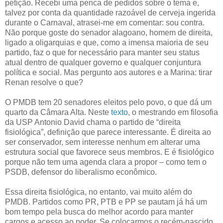
petição. Recebi uma penca de pedidos sobre o tema e,
talvez por conta da quantidade razoável de cerveja ingerida
durante o Carnaval, atrasei-me em comentar: sou contra.
Não porque goste do senador alagoano, homem de direita,
ligado a oligarquias e que, como a imensa maioria de seu
partido, faz o que for necessário para manter seu status
atual dentro de qualquer governo e qualquer conjuntura
política e social. Mas pergunto aos autores e a Marina: tirar
Renan resolve o que?
O PMDB tem 20 senadores eleitos pelo povo, o que dá um
quarto da Câmara Alta. Neste
texto
, o mestrando em filosofia
da USP Antonio David chama o partido de “direita
fisiológica”, definição que parece interessante. É direita ao
ser conservador, sem interesse nenhum em alterar uma
estrutura social que favorece seus membros. E é fisiológico
porque não tem uma agenda clara a propor – como tem o
PSDB, defensor do liberalismo econômico.
Essa direita fisiológica, no entanto, vai muito além do
PMDB. Partidos como PR, PTB e PP se pautam já há um
bom tempo pela busca do melhor acordo para manter
cargos e acesso ao poder. Se colocarmos o recém-nascido