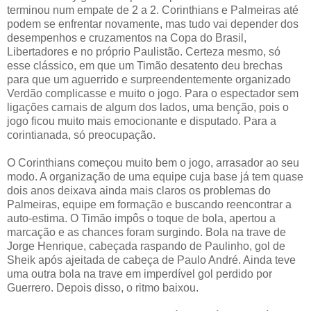
terminou num empate de 2 a 2. Corinthians e Palmeiras até
podem se enfrentar novamente, mas tudo vai depender dos
desempenhos e cruzamentos na Copa do Brasil,
Libertadores e no próprio Paulistão. Certeza mesmo, só
esse clássico, em que um Timão desatento deu brechas
para que um aguerrido e surpreendentemente organizado
Verdão complicasse e muito o jogo. Para o espectador sem
ligações carnais de algum dos lados, uma benção, pois o
jogo ficou muito mais emocionante e disputado. Para a
corintianada, só preocupação.
O Corinthians começou muito bem o jogo, arrasador ao seu
modo. A organização de uma equipe cuja base já tem quase
dois anos deixava ainda mais claros os problemas do
Palmeiras, equipe em formação e buscando reencontrar a
auto-estima. O Timão impôs o toque de bola, apertou a
marcação e as chances foram surgindo. Bola na trave de
Jorge Henrique, cabeçada raspando de Paulinho, gol de
Sheik após ajeitada de cabeça de Paulo André. Ainda teve
uma outra bola na trave em imperdível gol perdido por
Guerrero. Depois disso, o ritmo baixou.