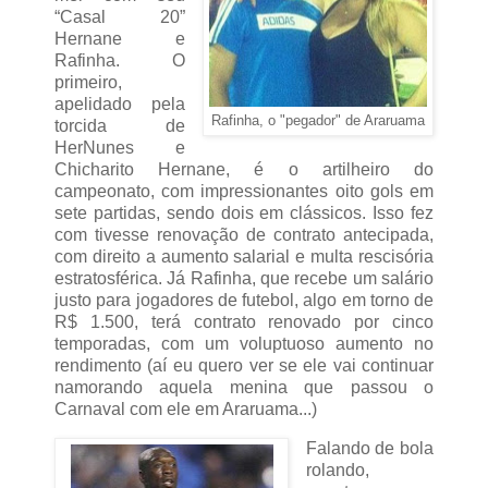
“Casal 20”
Hernane e
Rafinha. O
primeiro,
apelidado pela
Rafinha, o "pegador" de Araruama
torcida de
HerNunes e
Chicharito Hernane, é o artilheiro do
campeonato, com impressionantes oito gols em
sete partidas, sendo dois em clássicos. Isso fez
com tivesse renovação de contrato antecipada,
com direito a aumento salarial e multa rescisória
estratosférica. Já Rafinha, que recebe um salário
justo para jogadores de futebol, algo em torno de
R$ 1.500, terá contrato renovado por cinco
temporadas, com um voluptuoso aumento no
rendimento (aí eu quero ver se ele vai continuar
namorando aquela menina que passou o
Carnaval com ele em Araruama...)
Falando de bola
rolando,