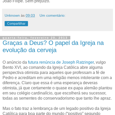
João Filipe. Sem prejuízo.
Unknown
às
09:03
Um comentário:
Compartilhar
quarta-feira, fevereiro 20, 2013
Graças a Deus? O papel da Igreja na
evolução da cerveja
O anúncio da
futura renúncia de Joseph Ratzinger
, vulgo
Bento XVI, ao comando da Igreja Católica abre alguma
perspectiva otimista para aqueles que professam a fé de
Pedro e acreditam em uma religião menos intolerante com a
diferença. Claro que essa é uma esperança deveras
otimista, já que certamente o quase ex-papa alemão plantou
em seu colégio cardinalício, que escolherá seu sucessor,
todas as sementes do conservadorismo que tanto lhe apraz.
Mas o fato traz a lembrança de um legado positivo da Igreja
Católica para boa parte do mundo (“positivo” segundo