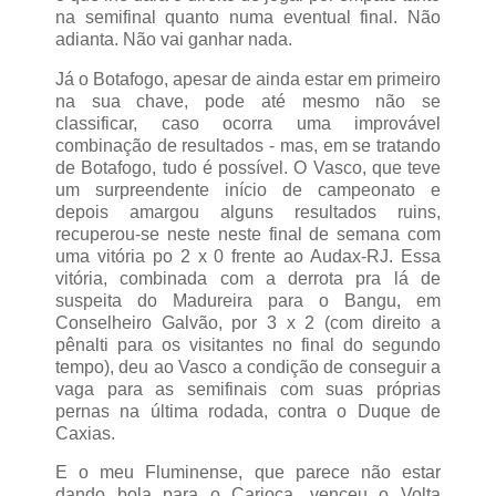
na semifinal quanto numa eventual final. Não
adianta. Não vai ganhar nada.
Já o Botafogo, apesar de ainda estar em primeiro
na sua chave, pode até mesmo não se
classificar, caso ocorra uma improvável
combinação de resultados - mas, em se tratando
de Botafogo, tudo é possível. O Vasco, que teve
um surpreendente início de campeonato e
depois amargou alguns resultados ruins,
recuperou-se neste neste final de semana com
uma vitória po 2 x 0 frente ao Audax-RJ. Essa
vitória, combinada com a derrota pra lá de
suspeita do Madureira para o Bangu, em
Conselheiro Galvão, por 3 x 2 (com direito a
pênalti para os visitantes no final do segundo
tempo), deu ao Vasco a condição de conseguir a
vaga para as semifinais com suas próprias
pernas na última rodada, contra o Duque de
Caxias.
E o meu Fluminense, que parece não estar
dando bola para o Carioca, venceu o Volta