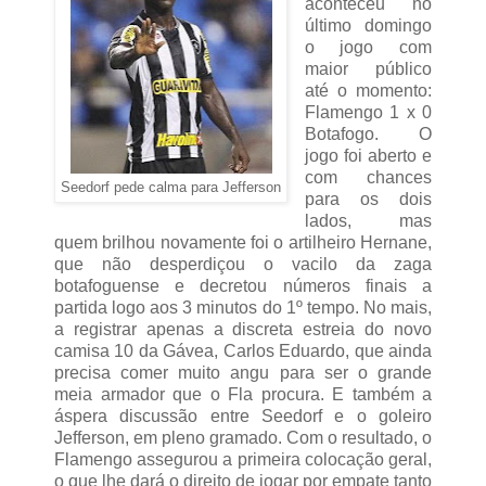
aconteceu no
último domingo
o jogo com
maior público
até o momento:
Flamengo 1 x 0
Botafogo. O
jogo foi aberto e
com chances
Seedorf pede calma para Jefferson
para os dois
lados, mas
quem brilhou novamente foi o artilheiro Hernane,
que não desperdiçou o vacilo da zaga
botafoguense e decretou números finais a
partida logo aos 3 minutos do 1º tempo. No mais,
a registrar apenas a discreta estreia do novo
camisa 10 da Gávea, Carlos Eduardo, que ainda
precisa comer muito angu para ser o grande
meia armador que o Fla procura. E também a
áspera discussão entre Seedorf e o goleiro
Jefferson, em pleno gramado. Com o resultado, o
Flamengo assegurou a primeira colocação geral,
o que lhe dará o direito de jogar por empate tanto