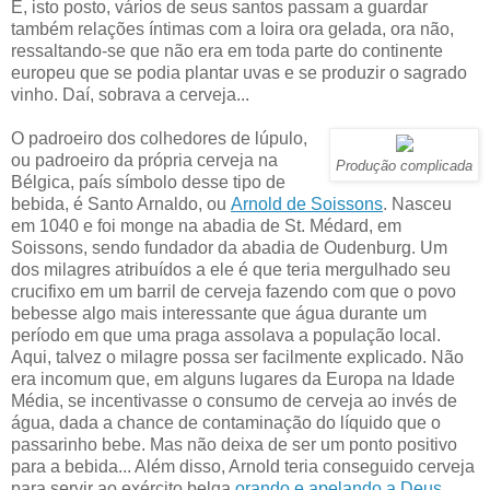
E, isto posto, vários de seus santos passam a guardar
também relações íntimas com a loira ora gelada, ora não,
ressaltando-se que não era em toda parte do continente
europeu que se podia plantar uvas e se produzir o sagrado
vinho. Daí, sobrava a cerveja...
O padroeiro dos colhedores de lúpulo,
ou padroeiro da própria cerveja na
Produção complicada
Bélgica, país símbolo desse tipo de
bebida, é Santo Arnaldo, ou
Arnold de Soissons
. Nasceu
em 1040 e foi monge na abadia de St. Médard, em
Soissons, sendo fundador da abadia de Oudenburg. Um
dos milagres atribuídos a ele é que teria mergulhado seu
crucifixo em um barril de cerveja fazendo com que o povo
bebesse algo mais interessante que água durante um
período em que uma praga assolava a população local.
Aqui, talvez o milagre possa ser facilmente explicado. Não
era incomum que, em alguns lugares da Europa na Idade
Média, se incentivasse o consumo de cerveja ao invés de
água, dada a chance de contaminação do líquido que o
passarinho bebe. Mas não deixa de ser um ponto positivo
para a bebida... Além disso, Arnold teria conseguido cerveja
para servir ao exército belga
orando e apelando a Deus
.