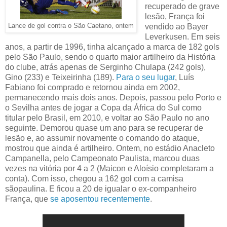
recuperado de grave
lesão, França foi
Lance de gol contra o São Caetano, ontem
vendido ao Bayer
Leverkusen. Em seis
anos, a partir de 1996, tinha alcançado a marca de 182 gols
pelo São Paulo, sendo o quarto maior artilheiro da História
do clube, atrás apenas de Serginho Chulapa (242 gols),
Gino (233) e Teixeirinha (189).
Para o seu lugar
, Luís
Fabiano foi comprado e retornou ainda em 2002,
permanecendo mais dois anos. Depois, passou pelo Porto e
o Sevilha antes de jogar a Copa da África do Sul como
titular pelo Brasil, em 2010, e voltar ao São Paulo no ano
seguinte. Demorou quase um ano para se recuperar de
lesão e, ao assumir novamente o comando do ataque,
mostrou que ainda é artilheiro. Ontem, no estádio Anacleto
Campanella, pelo Campeonato Paulista, marcou duas
vezes na vitória por 4 a 2 (Maicon e Aloísio completaram a
conta). Com isso, chegou a 162 gol com a camisa
sãopaulina. E ficou a 20 de igualar o ex-companheiro
França, que
se aposentou recentemente
.