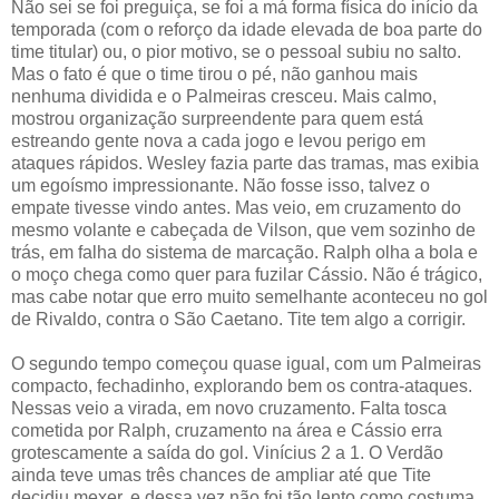
Não sei se foi preguiça, se foi a má forma física do início da
temporada (com o reforço da idade elevada de boa parte do
time titular) ou, o pior motivo, se o pessoal subiu no salto.
Mas o fato é que o time tirou o pé, não ganhou mais
nenhuma dividida e o Palmeiras cresceu. Mais calmo,
mostrou organização surpreendente para quem está
estreando gente nova a cada jogo e levou perigo em
ataques rápidos. Wesley fazia parte das tramas, mas exibia
um egoísmo impressionante. Não fosse isso, talvez o
empate tivesse vindo antes. Mas veio, em cruzamento do
mesmo volante e cabeçada de Vilson, que vem sozinho de
trás, em falha do sistema de marcação. Ralph olha a bola e
o moço chega como quer para fuzilar Cássio. Não é trágico,
mas cabe notar que erro muito semelhante aconteceu no gol
de Rivaldo, contra o São Caetano. Tite tem algo a corrigir.
O segundo tempo começou quase igual, com um Palmeiras
compacto, fechadinho, explorando bem os contra-ataques.
Nessas veio a virada, em novo cruzamento. Falta tosca
cometida por Ralph, cruzamento na área e Cássio erra
grotescamente a saída do gol. Vinícius 2 a 1. O Verdão
ainda teve umas três chances de ampliar até que Tite
decidiu mexer, e dessa vez não foi tão lento como costuma.