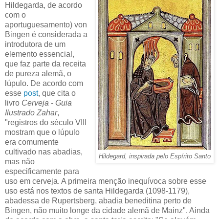
Hildegarda, de acordo
com o
aportuguesamento) von
Bingen é considerada a
introdutora de um
elemento essencial,
que faz parte da receita
de pureza alemã, o
lúpulo. De acordo com
esse
post
, que cita o
livro
Cerveja - Guia
Ilustrado Zahar
,
"registros do século VIII
mostram que o lúpulo
era comumente
cultivado nas abadias,
Hildegard, inspirada pelo Espírito Santo
mas não
especificamente para
uso em cerveja. A primeira menção inequívoca sobre esse
uso está nos textos de santa Hildegarda (1098-1179),
abadessa de Rupertsberg, abadia beneditina perto de
Bingen, não muito longe da cidade alemã de Mainz". Ainda