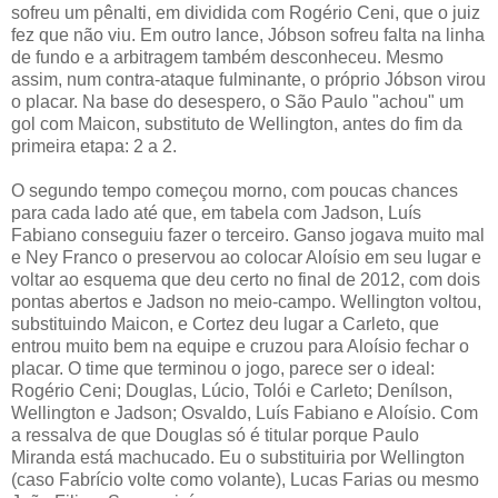
sofreu um pênalti, em dividida com Rogério Ceni, que o juiz
fez que não viu. Em outro lance, Jóbson sofreu falta na linha
de fundo e a arbitragem também desconheceu. Mesmo
assim, num contra-ataque fulminante, o próprio Jóbson virou
o placar. Na base do desespero, o São Paulo "achou" um
gol com Maicon, substituto de Wellington, antes do fim da
primeira etapa: 2 a 2.
O segundo tempo começou morno, com poucas chances
para cada lado até que, em tabela com Jadson, Luís
Fabiano conseguiu fazer o terceiro. Ganso jogava muito mal
e Ney Franco o preservou ao colocar Aloísio em seu lugar e
voltar ao esquema que deu certo no final de 2012, com dois
pontas abertos e Jadson no meio-campo. Wellington voltou,
substituindo Maicon, e Cortez deu lugar a Carleto, que
entrou muito bem na equipe e cruzou para Aloísio fechar o
placar. O time que terminou o jogo, parece ser o ideal:
Rogério Ceni; Douglas, Lúcio, Tolói e Carleto; Denílson,
Wellington e Jadson; Osvaldo, Luís Fabiano e Aloísio. Com
a ressalva de que Douglas só é titular porque Paulo
Miranda está machucado. Eu o substituiria por Wellington
(caso Fabrício volte como volante), Lucas Farias ou mesmo