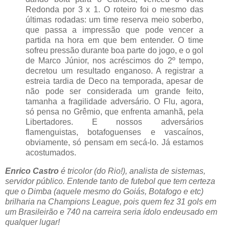
Redonda por 3 x 1. O roteiro foi o mesmo das
últimas rodadas: um time reserva meio soberbo,
que passa a impressão que pode vencer a
partida na hora em que bem entender. O time
sofreu pressão durante boa parte do jogo, e o gol
de Marco Júnior, nos acréscimos do 2º tempo,
decretou um resultado enganoso. A registrar a
estreia tardia de Deco na temporada, apesar de
não pode ser considerada um grande feito,
tamanha a fragilidade adversário. O Flu, agora,
só pensa no Grêmio, que enfrenta amanhã, pela
Libertadores. E nossos adversários
flamenguistas, botafoguenses e vascaínos,
obviamente, só pensam em secá-lo. Já estamos
acostumados.
Enrico Castro
é tricolor (do Rio!), analista de sistemas,
servidor público. Entende tanto de futebol que tem certeza
que o Dimba (aquele mesmo do Goiás, Botafogo e etc)
brilharia na Champions League, pois quem fez 31 gols em
um Brasileirão e 740 na carreira seria ídolo endeusado em
qualquer lugar!