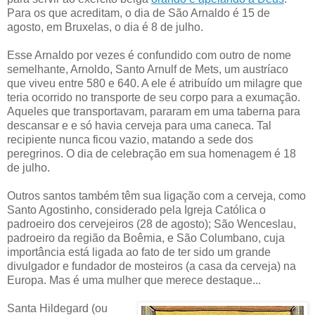
Para os que acreditam, o dia de São Arnaldo é 15 de
agosto, em Bruxelas, o dia é 8 de julho.
Esse Arnaldo por vezes é confundido com outro de nome
semelhante, Arnoldo, Santo Arnulf de Mets, um austríaco
que viveu entre 580 e 640. A ele é atribuído um milagre que
teria ocorrido no transporte de seu corpo para a exumação.
Aqueles que transportavam, pararam em uma taberna para
descansar e e só havia cerveja para uma caneca. Tal
recipiente nunca ficou vazio, matando a sede dos
peregrinos. O dia de celebração em sua homenagem é 18
de julho.
Outros santos também têm sua ligação com a cerveja, como
Santo Agostinho, considerado pela Igreja Católica o
padroeiro dos cervejeiros (28 de agosto); São Wenceslau,
padroeiro da região da Boêmia, e São Columbano, cuja
importância está ligada ao fato de ter sido um grande
divulgador e fundador de mosteiros (a casa da cerveja) na
Europa. Mas é uma mulher que merece destaque...
Santa Hildegard (ou