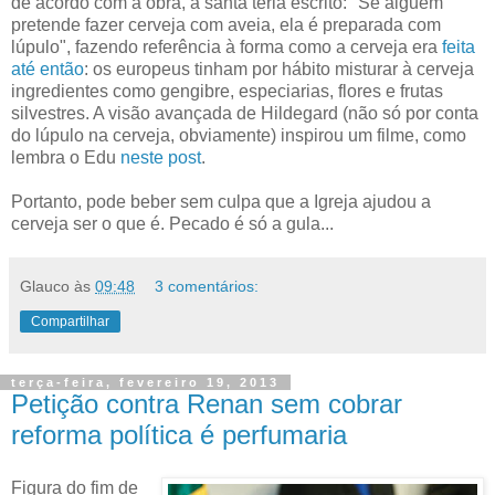
de acordo com a obra, a santa teria escrito: "Se alguém
pretende fazer cerveja com aveia, ela é preparada com
lúpulo", fazendo referência à forma como a cerveja era
feita
até então
: os europeus tinham por hábito misturar à cerveja
ingredientes como gengibre, especiarias, flores e frutas
silvestres. A visão avançada de Hildegard (não só por conta
do lúpulo na cerveja, obviamente) inspirou um filme, como
lembra o Edu
neste post
.
Portanto, pode beber sem culpa que a Igreja ajudou a
cerveja ser o que é. Pecado é só a gula...
Glauco
às
09:48
3 comentários:
Compartilhar
terça-feira, fevereiro 19, 2013
Petição contra Renan sem cobrar
reforma política é perfumaria
Figura do fim de