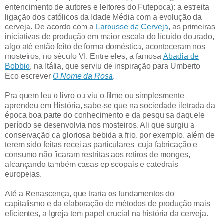
entendimento de autores e leitores do Futepoca): a estreita
ligação dos católicos da Idade Média com a evolução da
cerveja. De acordo com a
Larousse da Cerveja
, as primeiras
iniciativas de produção em maior escala do líquido dourado,
algo até então feito de forma doméstica, aconteceram nos
mosteiros, no século VI. Entre eles, a famosa
Abadia de
Bobbio
, na Itália, que serviu de inspiração para Umberto
Eco escrever
O Nome da Rosa
.
Pra quem leu o livro ou viu o filme ou simplesmente
aprendeu em História, sabe-se que na sociedade iletrada da
época boa parte do conhecimento e da pesquisa daquele
período se desenvolvia nos mosteiros. Ali que surgiu a
conservação da gloriosa bebida a frio, por exemplo, além de
terem sido feitas receitas particulares cuja fabricação e
consumo não ficaram restritas aos retiros de monges,
alcançando também casas episcopais e catedrais
europeias.
Até a Renascença, que traria os fundamentos do
capitalismo e da elaboração de métodos de produção mais
eficientes, a Igreja tem papel crucial na história da cerveja.