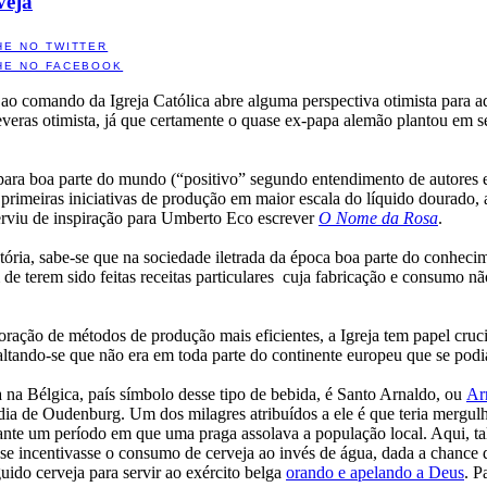
veja
HE NO TWITTER
HE NO FACEBOOK
ao comando da Igreja Católica abre alguma perspectiva otimista para a
veras otimista, já que certamente o quase ex-papa alemão plantou em seu
para boa parte do mundo (“positivo” segundo entendimento de autores e 
s primeiras iniciativas de produção em maior escala do líquido dourado,
 serviu de inspiração para Umberto Eco escrever
O Nome da Rosa
.
ória, sabe-se que na sociedade iletrada da época boa parte do conhecim
 de terem sido feitas receitas particulares cuja fabricação e consumo n
ação de métodos de produção mais eficientes, a Igreja tem papel crucial
altando-se que não era em toda parte do continente europeu que se podia
a na Bélgica, país símbolo desse tipo de bebida, é Santo Arnaldo, ou
Ar
a de Oudenburg. Um dos milagres atribuídos a ele é que teria mergulh
nte um período em que uma praga assolava a população local. Aqui, tal
e incentivasse o consumo de cerveja ao invés de água, dada a chance 
uido cerveja para servir ao exército belga
orando e apelando a Deus
. P