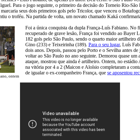
iguel. Para o jogo seguinte, o primeiro da decisão do Torneio Rio-São 
, marcaria seus dois primeiros gols pelo Tricolor, que venceu o Botafo
antiu o troféu. Na partida de volta, um novato chamado Kaká confirmaria
Foi a única conquista da dupla França-Luís Fabiano. No f
recuperado de grave lesão, França foi vendido ao Bayer L
182 gols pelo São Paulo, sendo o quarto maior artilheiro d
Gino (233) e Teixeirinha (189).
Para o seu lugar
, Luís Fa
dois anos. Depois, passou pelo Porto e o Sevilha antes de 
voltar ao São Paulo no ano seguinte. Demorou quase um a
ataque, mostrou que ainda é artilheiro. Ontem, no estádi
na vitória por 4 a 2 (Maicon e Aloísio completaram a cont
de igualar o ex-companheiro França, que
se aposentou re
tano, ontem