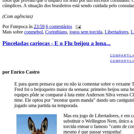
fotos que provam que o disparo foi feito por um torcedor corintiano.
cúmplices. A situação dos brasileiros está sendo cuidada pelo consulad
(Com agências)
Por
Futepoca
às
23:59
6 comentários
Mais sobre
conmebol
,
Corinthians
,
jogos sem torcida
,
Libertadores
,
L
Pinceladas cariocas - E o Flu beijou a lona...
COMPARTIL
COMPARTIL
por Enrico Castro
E para quem pensava que eu não ia comentar sobre o vexame Tr
Fred foi o beijoqueiro maior da semana: primeiro beijou uma be
equipes pôde se comparar à luta entre Anderson Silva versus 
time. Ele optou por "mostrar quem manda" dando um castigui
jogado uma partida na temporada.
Mas era jogo de Libertadores, e em c
substituir o Wellington Nem, único a 
torcida entoar o famoso "canto de co
mesmo é que passar vergonha!