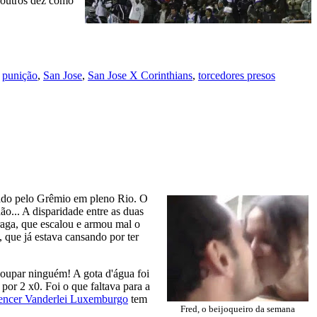
s outros dez como
,
punição
,
San Jose
,
San Jose X Corinthians
,
torcedores presos
rado pelo Grêmio em pleno Rio. O
o... A disparidade entre as duas
raga, que escalou e armou mal o
 que já estava cansando por ter
 poupar ninguém! A gota d'água foi
por 2 x0. Foi o que faltava para a
encer Vanderlei Luxemburgo
tem
Fred, o beijoqueiro da semana