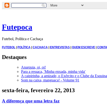
Futepoca
Futebol, Política e Cachaça
FUTEBOL
|
POLÍTICA
|
CACHAÇA
|
ENTREVISTAS
|
QUEM ESCREVE
|
CONTA
Destaques
Anarquia, oi, oi!
Para a ressaca, 'Minha enxada, minha vida'
A caipirinha, a amizade, o Exército e o Clube da Esquina
Som na caixa, manguaça! - Volume 91
sexta-feira, fevereiro 22, 2013
A diferença que uma letra faz