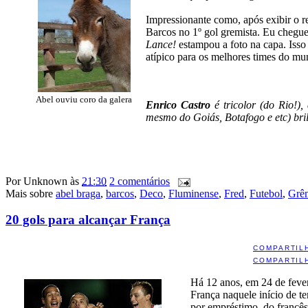
Impressionante como, após exibir o 
Barcos no 1º gol gremista. Eu cheguei
Lance!
estampou a foto na capa. Isso
atípico para os melhores times do mu
Abel ouviu coro da galera
Enrico Castro
é tricolor (do Rio!),
mesmo do Goiás, Botafogo e etc) bri
Por
Unknown
às
21:30
2 comentários
Mais sobre
abel braga
,
barcos
,
Deco
,
Fluminense
,
Fred
,
Futebol
,
Grê
20 gols para alcançar França
COMPARTIL
COMPARTIL
Há 12 anos, em 24 de fever
França naquele início de t
por empréstimo, do francês