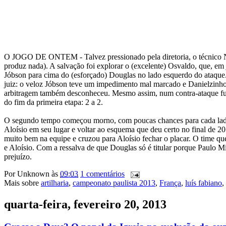
O JOGO DE ONTEM - Talvez pressionado pela diretoria, o técnico Ney
produz nada). A salvação foi explorar o (excelente) Osvaldo, que, em 
Jóbson para cima do (esforçado) Douglas no lado esquerdo do ataque
juiz: o veloz Jóbson teve um impedimento mal marcado e Danielzinho s
arbitragem também desconheceu. Mesmo assim, num contra-ataque fulm
do fim da primeira etapa: 2 a 2.
O segundo tempo começou morno, com poucas chances para cada lado 
Aloísio em seu lugar e voltar ao esquema que deu certo no final de 2
muito bem na equipe e cruzou para Aloísio fechar o placar. O time qu
e Aloísio. Com a ressalva de que Douglas só é titular porque Paulo M
prejuízo.
Por
Unknown
às
09:03
1 comentários
Mais sobre
artilharia
,
campeonato paulista 2013
,
França
,
luís fabiano
,
quarta-feira, fevereiro 20, 2013