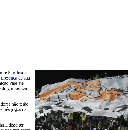
ntre San Jose e
a
presença de sua
ição vale até
e de grupos sem
edores não terão
s três jogos da
ana disse ter