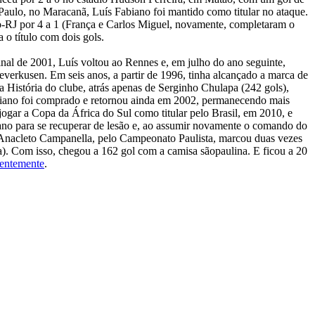
Paulo, no Maracanã, Luís Fabiano foi mantido como titular no ataque.
go-RJ por 4 a 1 (França e Carlos Miguel, novamente, completaram o
 o título com dois gols.
inal de 2001, Luís voltou ao Rennes e, em julho do ano seguinte,
everkusen. Em seis anos, a partir de 1996, tinha alcançado a marca de
a História do clube, atrás apenas de Serginho Chulapa (242 gols),
biano foi comprado e retornou ainda em 2002, permanecendo mais
jogar a Copa da África do Sul como titular pelo Brasil, em 2010, e
no para se recuperar de lesão e, ao assumir novamente o comando do
o Anacleto Campanella, pelo Campeonato Paulista, marcou duas vezes
a). Com isso, chegou a 162 gol com a camisa sãopaulina. E ficou a 20
centemente
.