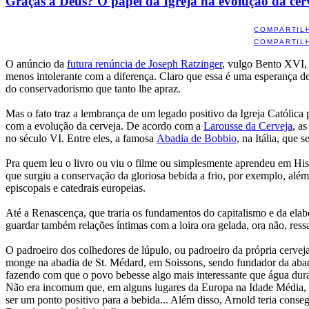
Graças a Deus? O papel da Igreja na evolução da cer
COMPARTIL
COMPARTIL
O anúncio da
futura renúncia de Joseph Ratzinger
, vulgo Bento XVI, 
menos intolerante com a diferença. Claro que essa é uma esperança de
do conservadorismo que tanto lhe apraz.
Mas o fato traz a lembrança de um legado positivo da Igreja Católica 
com a evolução da cerveja. De acordo com a
Larousse da Cerveja
, a
no século VI. Entre eles, a famosa
Abadia de Bobbio
, na Itália, que
Pra quem leu o livro ou viu o filme ou simplesmente aprendeu em Hist
que surgiu a conservação da gloriosa bebida a frio, por exemplo, além
episcopais e catedrais europeias.
Até a Renascença, que traria os fundamentos do capitalismo e da elabor
guardar também relações íntimas com a loira ora gelada, ora não, ress
O padroeiro dos colhedores de lúpulo, ou padroeiro da própria cervej
monge na abadia de St. Médard, em Soissons, sendo fundador da abadi
fazendo com que o povo bebesse algo mais interessante que água dura
Não era incomum que, em alguns lugares da Europa na Idade Média, s
ser um ponto positivo para a bebida... Além disso, Arnold teria conseg