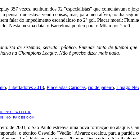
replay 357 vezes, nenhum dos 92 "especialistas" que comentavam o jo
 a pensar que estava vendo coisas, mas, para meu alívio, no dia seguint
 sem falar do impedimento escandaloso no 2º gol. Placar moral: Flumin
ndo. Nesta mesma data, o Barcelona perdeu para o Milan por 2 x 0.
 analista de sistemas, servidor público. Entende tanto de futebol q
lharia na Champions League. Não é preciso dizer mais nada.
mio
,
Libertadores 2013
,
Pinceladas Cariocas
,
rio de janeiro
,
Thiago Ne
HE NO TWITTER
HE NO FACEBOOK
eiro de 2001, o São Paulo estreava uma nova formação no ataque. Cans
emporada, o técnico Oswaldo "Vadão" Alvarez escalou, para a partida c
 Rennes - Luís Fabiano, de apenas 20 anos. Deu certo: o São Paulo ve