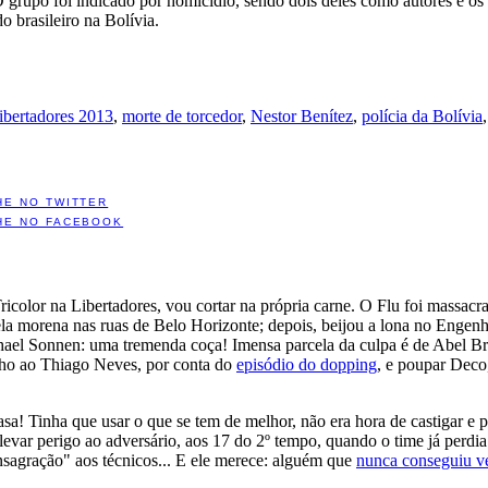
 O grupo foi indicado por homicídio, sendo dois deles como autores e o
o brasileiro na Bolívia.
ibertadores 2013
,
morte de torcedor
,
Nestor Benítez
,
polícia da Bolívia
HE NO TWITTER
HE NO FACEBOOK
icolor na Libertadores, vou cortar na própria carne. O Flu foi massac
la morena nas ruas de Belo Horizonte; depois, beijou a lona no Engenhã
Chael Sonnen: uma tremenda coça! Imensa parcela da culpa é de Abel B
nho ao Thiago Neves, por conta do
episódio do dopping
, e poupar Deco,
asa! Tinha que usar o que se tem de melhor, não era hora de castigar e
levar perigo ao adversário, aos 17 do 2º tempo, quando o time já perdia 
nsagração" aos técnicos... E ele merece: alguém que
nunca conseguiu v