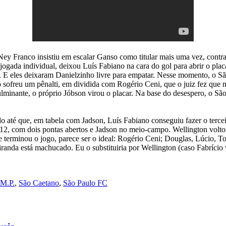
 Franco insistiu em escalar Ganso como titular mais uma vez, contra 
jogada individual, deixou Luís Fabiano na cara do gol para abrir o plac
. E eles deixaram Danielzinho livre para empatar. Nesse momento, o S
ofreu um pênalti, em dividida com Rogério Ceni, que o juiz fez que nã
inante, o próprio Jóbson virou o placar. Na base do desespero, o São
até que, em tabela com Jadson, Luís Fabiano conseguiu fazer o tercei
012, com dois pontas abertos e Jadson no meio-campo. Wellington voltou
e terminou o jogo, parece ser o ideal: Rogério Ceni; Douglas, Lúcio, T
iranda está machucado. Eu o substituiria por Wellington (caso Fabríci
M.P.
,
São Caetano
,
São Paulo FC