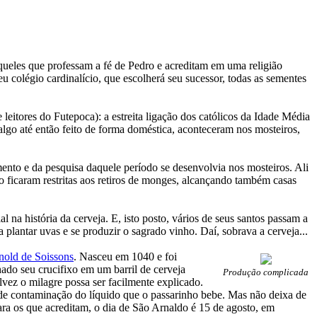
queles que professam a fé de Pedro e acreditam em uma religião
 colégio cardinalício, que escolherá seu sucessor, todas as sementes
leitores do Futepoca): a estreita ligação dos católicos da Idade Média
 algo até então feito de forma doméstica, aconteceram nos mosteiros,
ento e da pesquisa daquele período se desenvolvia nos mosteiros. Ali
ão ficaram restritas aos retiros de monges, alcançando também casas
 na história da cerveja. E, isto posto, vários de seus santos passam a
 plantar uvas e se produzir o sagrado vinho. Daí, sobrava a cerveja...
nold de Soissons
. Nasceu em 1040 e foi
ado seu crucifixo em um barril de cerveja
Produção complicada
vez o milagre possa ser facilmente explicado.
de contaminação do líquido que o passarinho bebe. Mas não deixa de
ara os que acreditam, o dia de São Arnaldo é 15 de agosto, em