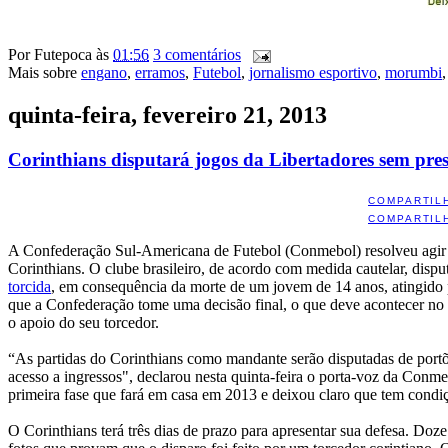
Por
Futepoca
às
01:56
3 comentários
Mais sobre
engano
,
erramos
,
Futebol
,
jornalismo esportivo
,
morumbi
quinta-feira, fevereiro 21, 2013
Corinthians disputará jogos da Libertadores sem pres
COMPARTIL
COMPARTIL
A Confederação Sul-Americana de Futebol (Conmebol) resolveu agir rá
Corinthians. O clube brasileiro, de acordo com medida cautelar, dispu
torcida
, em consequência da morte de um jovem de 14 anos, atingido po
que a Confederação tome uma decisão final, o que deve acontecer no 
o apoio do seu torcedor.
“As partidas do Corinthians como mandante serão disputadas de portõe
acesso a ingressos", declarou nesta quinta-feira o porta-voz da Conme
primeira fase que fará em casa em 2013 e deixou claro que tem condiç
O Corinthians terá três dias de prazo para apresentar sua defesa. Doz