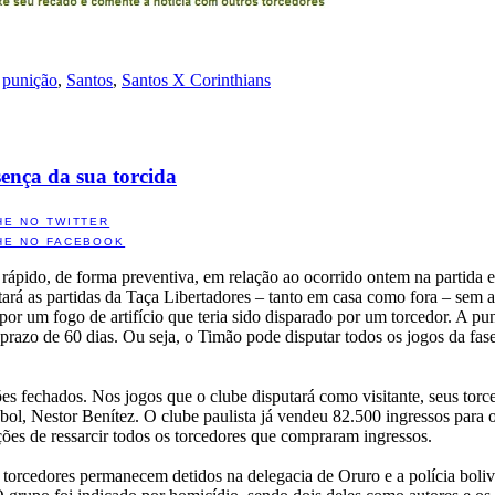
,
punição
,
Santos
,
Santos X Corinthians
ença da sua torcida
HE NO TWITTER
HE NO FACEBOOK
pido, de forma preventiva, em relação ao ocorrido ontem na partida e
tará as partidas da Taça Libertadores – tanto em casa como fora – sem 
r um fogo de artifício que teria sido disparado por um torcedor. A pun
prazo de 60 dias. Ou seja, o Timão pode disputar todos os jogos da fas
s fechados. Nos jogos que o clube disputará como visitante, seus torc
bol, Nestor Benítez. O clube paulista já vendeu 82.500 ingressos para o
ões de ressarcir todos os torcedores que compraram ingressos.
e torcedores permanecem detidos na delegacia de Oruro e a polícia bolivi