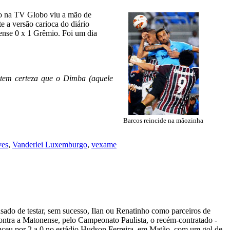
go na TV Globo viu a mão de
e a versão carioca do diário
ense 0 x 1 Grêmio. Foi um dia
ue tem certeza que o Dimba (aquele
Barcos reincide na mãozinha
ves
,
Vanderlei Luxemburgo
,
vexame
ado de testar, sem sucesso, Ilan ou Renatinho como parceiros de
ontra a Matonense, pelo Campeonato Paulista, o recém-contratado -
nceu por 2 a 0 no estádio Hudson Ferreira, em Matão, com um gol de