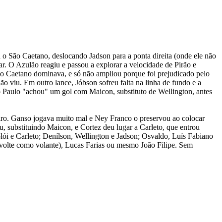
o São Caetano, deslocando Jadson para a ponta direita (onde ele não
ar. O Azulão reagiu e passou a explorar a velocidade de Pirão e
ão Caetano dominava, e só não ampliou porque foi prejudicado pelo
o viu. Em outro lance, Jóbson sofreu falta na linha de fundo e a
 Paulo "achou" um gol com Maicon, substituto de Wellington, antes
ro. Ganso jogava muito mal e Ney Franco o preservou ao colocar
, substituindo Maicon, e Cortez deu lugar a Carleto, que entrou
olói e Carleto; Denílson, Wellington e Jadson; Osvaldo, Luís Fabiano
o volte como volante), Lucas Farias ou mesmo João Filipe. Sem