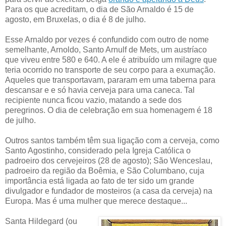
Para os que acreditam, o dia de São Arnaldo é 15 de
agosto, em Bruxelas, o dia é 8 de julho.
Esse Arnaldo por vezes é confundido com outro de nome
semelhante, Arnoldo, Santo Arnulf de Mets, um austríaco
que viveu entre 580 e 640. A ele é atribuído um milagre que
teria ocorrido no transporte de seu corpo para a exumação.
Aqueles que transportavam, pararam em uma taberna para
descansar e e só havia cerveja para uma caneca. Tal
recipiente nunca ficou vazio, matando a sede dos
peregrinos. O dia de celebração em sua homenagem é 18
de julho.
Outros santos também têm sua ligação com a cerveja, como
Santo Agostinho, considerado pela Igreja Católica o
padroeiro dos cervejeiros (28 de agosto); São Wenceslau,
padroeiro da região da Boêmia, e São Columbano, cuja
importância está ligada ao fato de ter sido um grande
divulgador e fundador de mosteiros (a casa da cerveja) na
Europa. Mas é uma mulher que merece destaque...
Santa Hildegard (ou