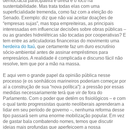
democracia participativa e direta e o foco na
sustentabilidade. Mas trata todas elas com uma
superficialidade tremenda, como faz com a eleição do
Senado. Exemplo: diz que não vai aceitar doações de
“empresas sujas”, mas topa empreiteiras, as principais
interessadas em influenciar decisões sobre obras públicas –
ou as grandes hidrelétricas são tocadas por cooperativas? E
tem entre as articuladoras financeiras do movimento uma
herdeira do Itaú
, que certamente faz um duro escrutínio
sócio-ambiental antes de assinar empréstimos para
empresários. A realidade é complicada e discurso fácil não
resolve, tem que por a mão na massa.
E aqui vem o grande papel da opinião pública nesse
processo (e os sonháticos marineiros poderiam começar por
aí a construção de sua “nova política”): a pressão por essas
medidas necessariamente terá que vir de fora do
Parlamento. Com o poder que detém os fisiológicos – e com
o qual tanto progressistas quanto neoliberais aprenderam a
lidar em seu período de governo –, nenhuma reforma desse
tipo passará sem uma enorme mobilização popular. Em vez
de gastar bala combatendo nomes, temos que discutir
ideias mais profundas que aperfeiçoem a nossa