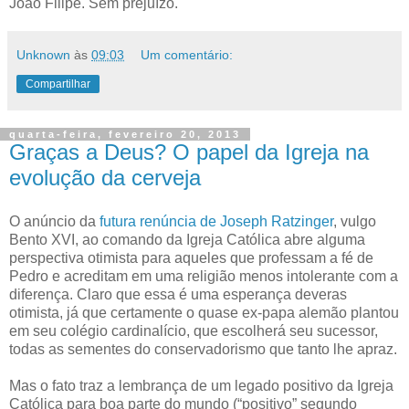
João Filipe. Sem prejuízo.
Unknown
às
09:03
Um comentário:
Compartilhar
quarta-feira, fevereiro 20, 2013
Graças a Deus? O papel da Igreja na
evolução da cerveja
O anúncio da
futura renúncia de Joseph Ratzinger
, vulgo
Bento XVI, ao comando da Igreja Católica abre alguma
perspectiva otimista para aqueles que professam a fé de
Pedro e acreditam em uma religião menos intolerante com a
diferença. Claro que essa é uma esperança deveras
otimista, já que certamente o quase ex-papa alemão plantou
em seu colégio cardinalício, que escolherá seu sucessor,
todas as sementes do conservadorismo que tanto lhe apraz.
Mas o fato traz a lembrança de um legado positivo da Igreja
Católica para boa parte do mundo (“positivo” segundo