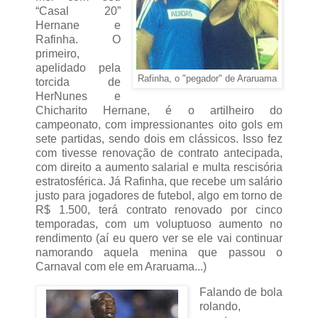
“Casal 20”
Hernane e
Rafinha. O
primeiro,
apelidado pela
Rafinha, o "pegador" de Araruama
torcida de
HerNunes e
Chicharito Hernane, é o artilheiro do
campeonato, com impressionantes oito gols em
sete partidas, sendo dois em clássicos. Isso fez
com tivesse renovação de contrato antecipada,
com direito a aumento salarial e multa rescisória
estratosférica. Já Rafinha, que recebe um salário
justo para jogadores de futebol, algo em torno de
R$ 1.500, terá contrato renovado por cinco
temporadas, com um voluptuoso aumento no
rendimento (aí eu quero ver se ele vai continuar
namorando aquela menina que passou o
Carnaval com ele em Araruama...)
Falando de bola
rolando,