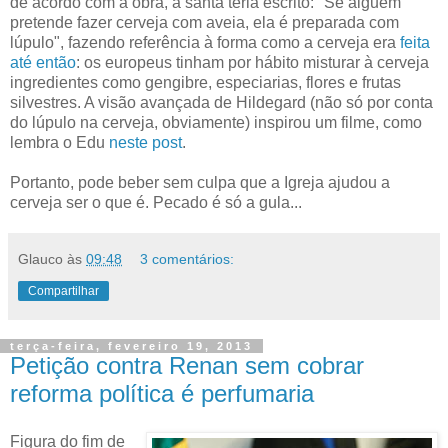
de acordo com a obra, a santa teria escrito: "Se alguém
pretende fazer cerveja com aveia, ela é preparada com
lúpulo", fazendo referência à forma como a cerveja era
feita
até então
: os europeus tinham por hábito misturar à cerveja
ingredientes como gengibre, especiarias, flores e frutas
silvestres. A visão avançada de Hildegard (não só por conta
do lúpulo na cerveja, obviamente) inspirou um filme, como
lembra o Edu
neste post
.
Portanto, pode beber sem culpa que a Igreja ajudou a
cerveja ser o que é. Pecado é só a gula...
Glauco
às
09:48
3 comentários:
Compartilhar
terça-feira, fevereiro 19, 2013
Petição contra Renan sem cobrar
reforma política é perfumaria
Figura do fim de