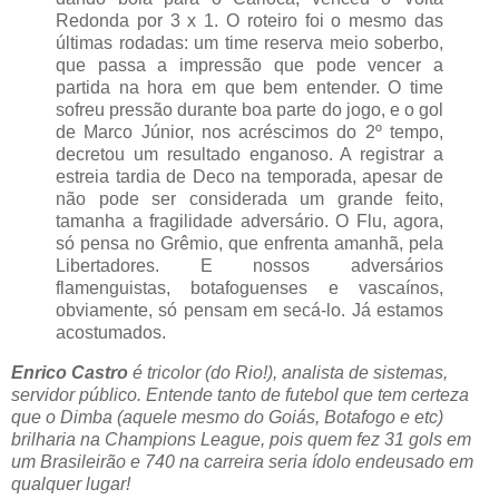
Redonda por 3 x 1. O roteiro foi o mesmo das
últimas rodadas: um time reserva meio soberbo,
que passa a impressão que pode vencer a
partida na hora em que bem entender. O time
sofreu pressão durante boa parte do jogo, e o gol
de Marco Júnior, nos acréscimos do 2º tempo,
decretou um resultado enganoso. A registrar a
estreia tardia de Deco na temporada, apesar de
não pode ser considerada um grande feito,
tamanha a fragilidade adversário. O Flu, agora,
só pensa no Grêmio, que enfrenta amanhã, pela
Libertadores. E nossos adversários
flamenguistas, botafoguenses e vascaínos,
obviamente, só pensam em secá-lo. Já estamos
acostumados.
Enrico Castro
é tricolor (do Rio!), analista de sistemas,
servidor público. Entende tanto de futebol que tem certeza
que o Dimba (aquele mesmo do Goiás, Botafogo e etc)
brilharia na Champions League, pois quem fez 31 gols em
um Brasileirão e 740 na carreira seria ídolo endeusado em
qualquer lugar!