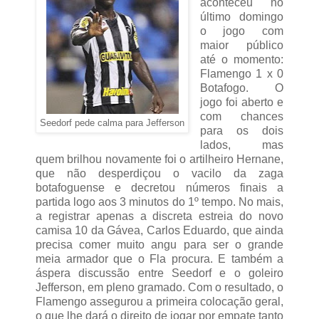
aconteceu no
último domingo
o jogo com
maior público
até o momento:
Flamengo 1 x 0
Botafogo. O
jogo foi aberto e
com chances
Seedorf pede calma para Jefferson
para os dois
lados, mas
quem brilhou novamente foi o artilheiro Hernane,
que não desperdiçou o vacilo da zaga
botafoguense e decretou números finais a
partida logo aos 3 minutos do 1º tempo. No mais,
a registrar apenas a discreta estreia do novo
camisa 10 da Gávea, Carlos Eduardo, que ainda
precisa comer muito angu para ser o grande
meia armador que o Fla procura. E também a
áspera discussão entre Seedorf e o goleiro
Jefferson, em pleno gramado. Com o resultado, o
Flamengo assegurou a primeira colocação geral,
o que lhe dará o direito de jogar por empate tanto