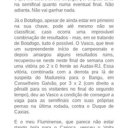
na semifinal quanto numa eventual final. Não
adianta. Não vai ganhar nada.
Já o Botafogo, apesar de ainda estar em primeiro
na sua chave, pode até mesmo não se
classificar, caso ocorra uma improvável
combinação de resultados - mas, em se tratando
de Botafogo, tudo é possível. O Vasco, que teve
um surpreendente início de campeonato e
depois amargou alguns resultados ruins,
recuperou-se neste neste final de semana com
uma vitória po 2 x 0 frente ao Audax-RJ. Essa
vitória, combinada com a derrota pra lá de
suspeita do Madureira para o Bangu, em
Conselheiro Galvão, por 3 x 2 (com direito a
pênalti para os visitantes no final do segundo
tempo), deu ao Vasco a condição de conseguir a
vaga para as semifinais com suas próprias
pernas na última rodada, contra o Duque de
Caxias.
E o meu Fluminense, que parece não estar
dando bola para o Carioca, venceu o Volta