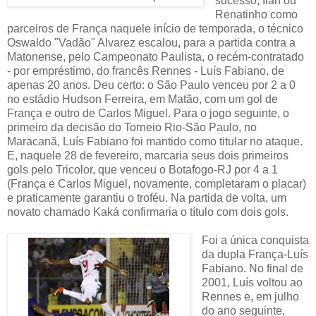
sucesso, Ilan ou
Renatinho como
parceiros de França naquele início de temporada, o técnico
Oswaldo "Vadão" Alvarez escalou, para a partida contra a
Matonense, pelo Campeonato Paulista, o recém-contratado
- por empréstimo, do francês Rennes - Luís Fabiano, de
apenas 20 anos. Deu certo: o São Paulo venceu por 2 a 0
no estádio Hudson Ferreira, em Matão, com um gol de
França e outro de Carlos Miguel. Para o jogo seguinte, o
primeiro da decisão do Torneio Rio-São Paulo, no
Maracanã, Luís Fabiano foi mantido como titular no ataque.
E, naquele 28 de fevereiro, marcaria seus dois primeiros
gols pelo Tricolor, que venceu o Botafogo-RJ por 4 a 1
(França e Carlos Miguel, novamente, completaram o placar)
e praticamente garantiu o troféu. Na partida de volta, um
novato chamado Kaká confirmaria o título com dois gols.
Foi a única conquista
da dupla França-Luís
Fabiano. No final de
2001, Luís voltou ao
Rennes e, em julho
do ano seguinte,