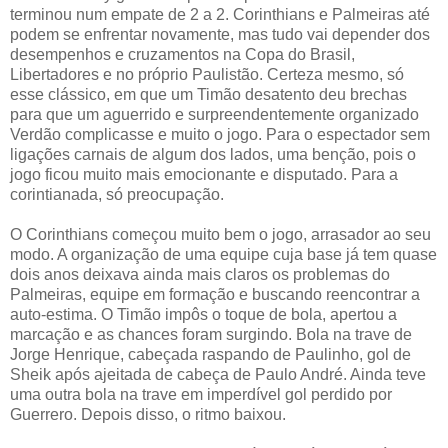
terminou num empate de 2 a 2. Corinthians e Palmeiras até
podem se enfrentar novamente, mas tudo vai depender dos
desempenhos e cruzamentos na Copa do Brasil,
Libertadores e no próprio Paulistão. Certeza mesmo, só
esse clássico, em que um Timão desatento deu brechas
para que um aguerrido e surpreendentemente organizado
Verdão complicasse e muito o jogo. Para o espectador sem
ligações carnais de algum dos lados, uma benção, pois o
jogo ficou muito mais emocionante e disputado. Para a
corintianada, só preocupação.
O Corinthians começou muito bem o jogo, arrasador ao seu
modo. A organização de uma equipe cuja base já tem quase
dois anos deixava ainda mais claros os problemas do
Palmeiras, equipe em formação e buscando reencontrar a
auto-estima. O Timão impôs o toque de bola, apertou a
marcação e as chances foram surgindo. Bola na trave de
Jorge Henrique, cabeçada raspando de Paulinho, gol de
Sheik após ajeitada de cabeça de Paulo André. Ainda teve
uma outra bola na trave em imperdível gol perdido por
Guerrero. Depois disso, o ritmo baixou.