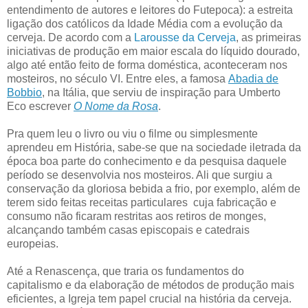
entendimento de autores e leitores do Futepoca): a estreita
ligação dos católicos da Idade Média com a evolução da
cerveja. De acordo com a
Larousse da Cerveja
, as primeiras
iniciativas de produção em maior escala do líquido dourado,
algo até então feito de forma doméstica, aconteceram nos
mosteiros, no século VI. Entre eles, a famosa
Abadia de
Bobbio
, na Itália, que serviu de inspiração para Umberto
Eco escrever
O Nome da Rosa
.
Pra quem leu o livro ou viu o filme ou simplesmente
aprendeu em História, sabe-se que na sociedade iletrada da
época boa parte do conhecimento e da pesquisa daquele
período se desenvolvia nos mosteiros. Ali que surgiu a
conservação da gloriosa bebida a frio, por exemplo, além de
terem sido feitas receitas particulares cuja fabricação e
consumo não ficaram restritas aos retiros de monges,
alcançando também casas episcopais e catedrais
europeias.
Até a Renascença, que traria os fundamentos do
capitalismo e da elaboração de métodos de produção mais
eficientes, a Igreja tem papel crucial na história da cerveja.