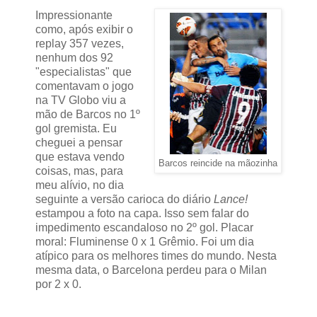
Impressionante
como, após exibir o
replay 357 vezes,
nenhum dos 92
"especialistas" que
comentavam o jogo
na TV Globo viu a
mão de Barcos no 1º
gol gremista. Eu
cheguei a pensar
que estava vendo
Barcos reincide na mãozinha
coisas, mas, para
meu alívio, no dia
seguinte a versão carioca do diário
Lance!
estampou a foto na capa. Isso sem falar do
impedimento escandaloso no 2º gol. Placar
moral: Fluminense 0 x 1 Grêmio. Foi um dia
atípico para os melhores times do mundo. Nesta
mesma data, o Barcelona perdeu para o Milan
por 2 x 0.