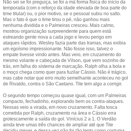
Não sei se foi preguiça, se foi a má forma física do início da
temporada (com o reforço da idade elevada de boa parte do
time titular) ou, o pior motivo, se o pessoal subiu no salto.
Mas o fato é que o time tirou o pé, não ganhou mais
nenhuma dividida e o Palmeiras cresceu. Mais calmo,
mostrou organização surpreendente para quem está
estreando gente nova a cada jogo e levou perigo em
ataques rápidos. Wesley fazia parte das tramas, mas exibia
um egoísmo impressionante. Não fosse isso, talvez o
empate tivesse vindo antes. Mas veio, em cruzamento do
mesmo volante e cabeçada de Vilson, que vem sozinho de
trás, em falha do sistema de marcação. Ralph olha a bola e
o moço chega como quer para fuzilar Cássio. Não é trágico,
mas cabe notar que erro muito semelhante aconteceu no gol
de Rivaldo, contra o São Caetano. Tite tem algo a corrigir.
O segundo tempo começou quase igual, com um Palmeiras
compacto, fechadinho, explorando bem os contra-ataques.
Nessas veio a virada, em novo cruzamento. Falta tosca
cometida por Ralph, cruzamento na área e Cássio erra
grotescamente a saída do gol. Vinícius 2 a 1. O Verdão
ainda teve umas três chances de ampliar até que Tite
decidiu mexer, e dessa vez não foi tão lento como costuma.