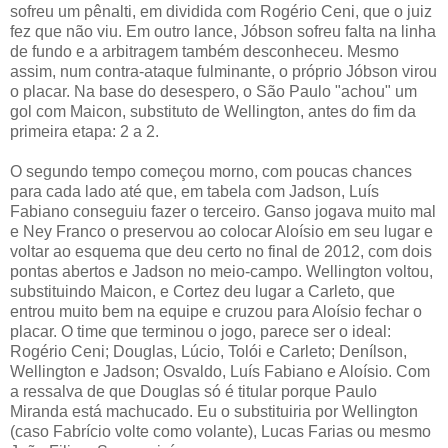
sofreu um pênalti, em dividida com Rogério Ceni, que o juiz
fez que não viu. Em outro lance, Jóbson sofreu falta na linha
de fundo e a arbitragem também desconheceu. Mesmo
assim, num contra-ataque fulminante, o próprio Jóbson virou
o placar. Na base do desespero, o São Paulo "achou" um
gol com Maicon, substituto de Wellington, antes do fim da
primeira etapa: 2 a 2.
O segundo tempo começou morno, com poucas chances
para cada lado até que, em tabela com Jadson, Luís
Fabiano conseguiu fazer o terceiro. Ganso jogava muito mal
e Ney Franco o preservou ao colocar Aloísio em seu lugar e
voltar ao esquema que deu certo no final de 2012, com dois
pontas abertos e Jadson no meio-campo. Wellington voltou,
substituindo Maicon, e Cortez deu lugar a Carleto, que
entrou muito bem na equipe e cruzou para Aloísio fechar o
placar. O time que terminou o jogo, parece ser o ideal:
Rogério Ceni; Douglas, Lúcio, Tolói e Carleto; Denílson,
Wellington e Jadson; Osvaldo, Luís Fabiano e Aloísio. Com
a ressalva de que Douglas só é titular porque Paulo
Miranda está machucado. Eu o substituiria por Wellington
(caso Fabrício volte como volante), Lucas Farias ou mesmo