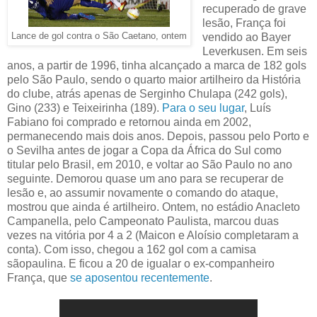
recuperado de grave
lesão, França foi
Lance de gol contra o São Caetano, ontem
vendido ao Bayer
Leverkusen. Em seis
anos, a partir de 1996, tinha alcançado a marca de 182 gols
pelo São Paulo, sendo o quarto maior artilheiro da História
do clube, atrás apenas de Serginho Chulapa (242 gols),
Gino (233) e Teixeirinha (189).
Para o seu lugar
, Luís
Fabiano foi comprado e retornou ainda em 2002,
permanecendo mais dois anos. Depois, passou pelo Porto e
o Sevilha antes de jogar a Copa da África do Sul como
titular pelo Brasil, em 2010, e voltar ao São Paulo no ano
seguinte. Demorou quase um ano para se recuperar de
lesão e, ao assumir novamente o comando do ataque,
mostrou que ainda é artilheiro. Ontem, no estádio Anacleto
Campanella, pelo Campeonato Paulista, marcou duas
vezes na vitória por 4 a 2 (Maicon e Aloísio completaram a
conta). Com isso, chegou a 162 gol com a camisa
sãopaulina. E ficou a 20 de igualar o ex-companheiro
França, que
se aposentou recentemente
.