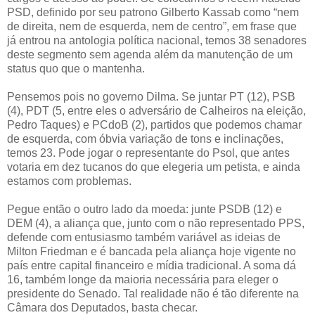
PSD, definido por seu patrono Gilberto Kassab como “nem
de direita, nem de esquerda, nem de centro”, em frase que
já entrou na antologia política nacional, temos 38 senadores
deste segmento sem agenda além da manutenção de um
status quo que o mantenha.
Pensemos pois no governo Dilma. Se juntar PT (12), PSB
(4), PDT (5, entre eles o adversário de Calheiros na eleição,
Pedro Taques) e PCdoB (2), partidos que podemos chamar
de esquerda, com óbvia variação de tons e inclinações,
temos 23. Pode jogar o representante do Psol, que antes
votaria em dez tucanos do que elegeria um petista, e ainda
estamos com problemas.
Pegue então o outro lado da moeda: junte PSDB (12) e
DEM (4), a aliança que, junto com o não representado PPS,
defende com entusiasmo também variável as ideias de
Milton Friedman e é bancada pela aliança hoje vigente no
país entre capital financeiro e mídia tradicional. A soma dá
16, também longe da maioria necessária para eleger o
presidente do Senado. Tal realidade não é tão diferente na
Câmara dos Deputados, basta checar.