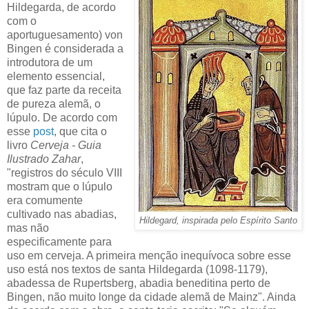
Hildegarda, de acordo
com o
aportuguesamento) von
Bingen é considerada a
introdutora de um
elemento essencial,
que faz parte da receita
de pureza alemã, o
lúpulo. De acordo com
esse
post
, que cita o
livro
Cerveja - Guia
Ilustrado Zahar
,
"registros do século VIII
mostram que o lúpulo
era comumente
cultivado nas abadias,
Hildegard, inspirada pelo Espírito Santo
mas não
especificamente para
uso em cerveja. A primeira menção inequívoca sobre esse
uso está nos textos de santa Hildegarda (1098-1179),
abadessa de Rupertsberg, abadia beneditina perto de
Bingen, não muito longe da cidade alemã de Mainz". Ainda