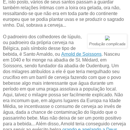
E, isto posto, vários de seus santos passam a guardar
também relações íntimas com a loira ora gelada, ora não,
ressaltando-se que não era em toda parte do continente
europeu que se podia plantar uvas e se produzir o sagrado
vinho. Daí, sobrava a cerveja...
O padroeiro dos colhedores de lúpulo,
ou padroeiro da própria cerveja na
Produção complicada
Bélgica, país símbolo desse tipo de
bebida, é Santo Arnaldo, ou
Arnold de Soissons
. Nasceu
em 1040 e foi monge na abadia de St. Médard, em
Soissons, sendo fundador da abadia de Oudenburg. Um
dos milagres atribuídos a ele é que teria mergulhado seu
crucifixo em um barril de cerveja fazendo com que o povo
bebesse algo mais interessante que água durante um
período em que uma praga assolava a população local.
Aqui, talvez o milagre possa ser facilmente explicado. Não
era incomum que, em alguns lugares da Europa na Idade
Média, se incentivasse o consumo de cerveja ao invés de
água, dada a chance de contaminação do líquido que o
passarinho bebe. Mas não deixa de ser um ponto positivo
para a bebida... Além disso, Arnold teria conseguido cerveja
para servir ao exército belga
orando e apelando a Deus
.