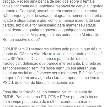
petição. Recebi uma penca de pedidos sobre o tema e,
talvez por conta da quantidade razoável de cerveja ingerida
durante o Carnaval, atrasei-me em comentar: sou contra.
Não porque goste do senador alagoano, homem de direita,
ligado a oligarquias e que, como a imensa maioria de seu
partido, faz o que for necessário para manter seu status
atual dentro de qualquer governo e qualquer conjuntura
política e social. Mas pergunto aos autores e a Marina: tirar
Renan resolve o que?
O PMDB tem 20 senadores eleitos pelo povo, o que dá um
quarto da Câmara Alta. Neste
texto
, o mestrando em filosofia
da USP Antonio David chama o partido de “direita
fisiológica”, definição que parece interessante. É direita ao
ser conservador, sem interesse nenhum em alterar uma
estrutura social que favorece seus membros. E é fisiológico
porque não tem uma agenda clara a propor – como tem o
PSDB, defensor do liberalismo econômico.
Essa direita fisiológica, no entanto, vai muito além do
PMDB. Partidos como PR, PTB e PP se pautam já há um
bom tempo pela busca do melhor acordo para manter
cargos e acesso ao poder. Se colocarmos o recém-nascido