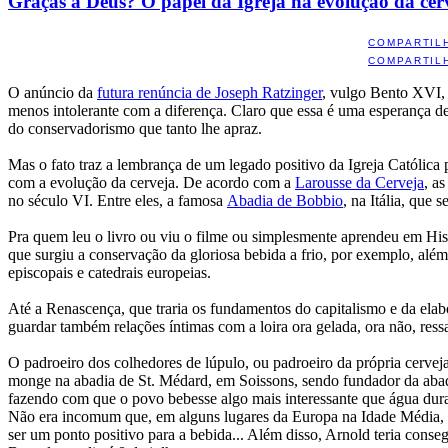
Graças a Deus? O papel da Igreja na evolução da cer
COMPARTIL
COMPARTIL
O anúncio da
futura renúncia de Joseph Ratzinger
, vulgo Bento XVI, 
menos intolerante com a diferença. Claro que essa é uma esperança de
do conservadorismo que tanto lhe apraz.
Mas o fato traz a lembrança de um legado positivo da Igreja Católica 
com a evolução da cerveja. De acordo com a
Larousse da Cerveja
, a
no século VI. Entre eles, a famosa
Abadia de Bobbio
, na Itália, que
Pra quem leu o livro ou viu o filme ou simplesmente aprendeu em Hist
que surgiu a conservação da gloriosa bebida a frio, por exemplo, além
episcopais e catedrais europeias.
Até a Renascença, que traria os fundamentos do capitalismo e da elabor
guardar também relações íntimas com a loira ora gelada, ora não, ress
O padroeiro dos colhedores de lúpulo, ou padroeiro da própria cervej
monge na abadia de St. Médard, em Soissons, sendo fundador da abadi
fazendo com que o povo bebesse algo mais interessante que água dura
Não era incomum que, em alguns lugares da Europa na Idade Média, s
ser um ponto positivo para a bebida... Além disso, Arnold teria conseg