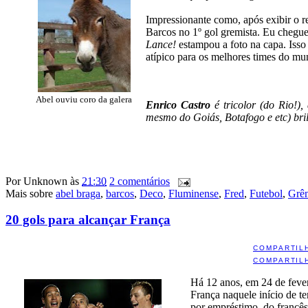
Impressionante como, após exibir o 
Barcos no 1º gol gremista. Eu cheguei
Lance!
estampou a foto na capa. Isso
atípico para os melhores times do mu
Abel ouviu coro da galera
Enrico Castro
é tricolor (do Rio!),
mesmo do Goiás, Botafogo e etc) bri
Por
Unknown
às
21:30
2 comentários
Mais sobre
abel braga
,
barcos
,
Deco
,
Fluminense
,
Fred
,
Futebol
,
Grê
20 gols para alcançar França
COMPARTIL
COMPARTIL
Há 12 anos, em 24 de fever
França naquele início de t
por empréstimo, do francês