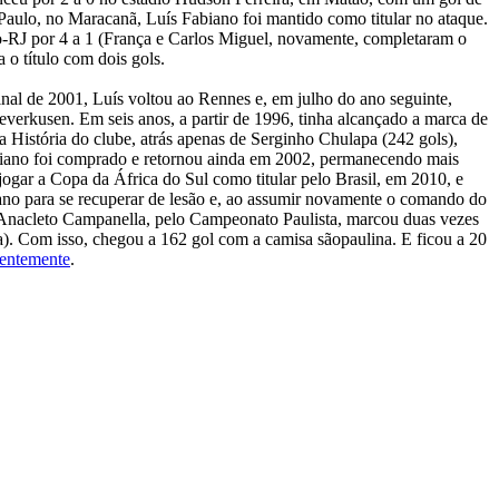
Paulo, no Maracanã, Luís Fabiano foi mantido como titular no ataque.
go-RJ por 4 a 1 (França e Carlos Miguel, novamente, completaram o
 o título com dois gols.
inal de 2001, Luís voltou ao Rennes e, em julho do ano seguinte,
everkusen. Em seis anos, a partir de 1996, tinha alcançado a marca de
a História do clube, atrás apenas de Serginho Chulapa (242 gols),
biano foi comprado e retornou ainda em 2002, permanecendo mais
jogar a Copa da África do Sul como titular pelo Brasil, em 2010, e
no para se recuperar de lesão e, ao assumir novamente o comando do
o Anacleto Campanella, pelo Campeonato Paulista, marcou duas vezes
a). Com isso, chegou a 162 gol com a camisa sãopaulina. E ficou a 20
centemente
.