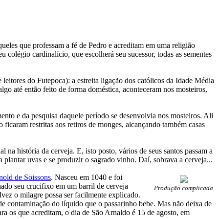
queles que professam a fé de Pedro e acreditam em uma religião
 colégio cardinalício, que escolherá seu sucessor, todas as sementes
leitores do Futepoca): a estreita ligação dos católicos da Idade Média
 algo até então feito de forma doméstica, aconteceram nos mosteiros,
ento e da pesquisa daquele período se desenvolvia nos mosteiros. Ali
ão ficaram restritas aos retiros de monges, alcançando também casas
 na história da cerveja. E, isto posto, vários de seus santos passam a
 plantar uvas e se produzir o sagrado vinho. Daí, sobrava a cerveja...
nold de Soissons
. Nasceu em 1040 e foi
ado seu crucifixo em um barril de cerveja
Produção complicada
vez o milagre possa ser facilmente explicado.
de contaminação do líquido que o passarinho bebe. Mas não deixa de
ara os que acreditam, o dia de São Arnaldo é 15 de agosto, em