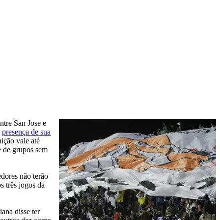
ntre San Jose e
a
presença de sua
ição vale até
e de grupos sem
edores não terão
s três jogos da
ana disse ter