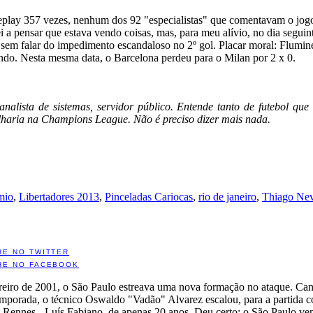
replay 357 vezes, nenhum dos 92 "especialistas" que comentavam o jo
 a pensar que estava vendo coisas, mas, para meu alívio, no dia seguint
 sem falar do impedimento escandaloso no 2º gol. Placar moral: Flumin
ndo. Nesta mesma data, o Barcelona perdeu para o Milan por 2 x 0.
 analista de sistemas, servidor público. Entende tanto de futebol q
lharia na Champions League. Não é preciso dizer mais nada.
mio
,
Libertadores 2013
,
Pinceladas Cariocas
,
rio de janeiro
,
Thiago Ne
HE NO TWITTER
HE NO FACEBOOK
eiro de 2001, o São Paulo estreava uma nova formação no ataque. Cans
emporada, o técnico Oswaldo "Vadão" Alvarez escalou, para a partida c
 Rennes - Luís Fabiano, de apenas 20 anos. Deu certo: o São Paulo ve