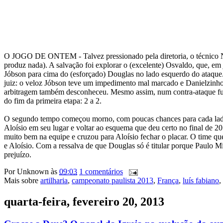
O JOGO DE ONTEM - Talvez pressionado pela diretoria, o técnico Ney
produz nada). A salvação foi explorar o (excelente) Osvaldo, que, em 
Jóbson para cima do (esforçado) Douglas no lado esquerdo do ataque
juiz: o veloz Jóbson teve um impedimento mal marcado e Danielzinho s
arbitragem também desconheceu. Mesmo assim, num contra-ataque fulm
do fim da primeira etapa: 2 a 2.
O segundo tempo começou morno, com poucas chances para cada lado 
Aloísio em seu lugar e voltar ao esquema que deu certo no final de 2
muito bem na equipe e cruzou para Aloísio fechar o placar. O time qu
e Aloísio. Com a ressalva de que Douglas só é titular porque Paulo M
prejuízo.
Por
Unknown
às
09:03
1 comentários
Mais sobre
artilharia
,
campeonato paulista 2013
,
França
,
luís fabiano
,
quarta-feira, fevereiro 20, 2013