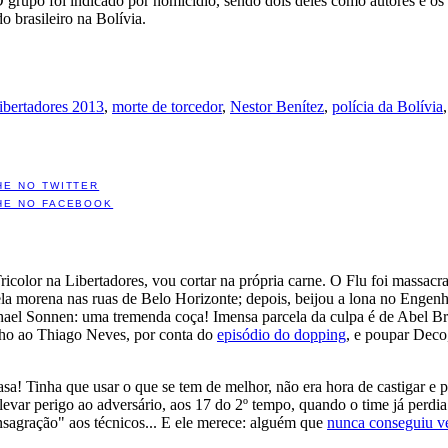
 O grupo foi indicado por homicídio, sendo dois deles como autores e o
o brasileiro na Bolívia.
ibertadores 2013
,
morte de torcedor
,
Nestor Benítez
,
polícia da Bolívia
HE NO TWITTER
HE NO FACEBOOK
icolor na Libertadores, vou cortar na própria carne. O Flu foi massac
la morena nas ruas de Belo Horizonte; depois, beijou a lona no Engenhã
Chael Sonnen: uma tremenda coça! Imensa parcela da culpa é de Abel B
nho ao Thiago Neves, por conta do
episódio do dopping
, e poupar Deco,
asa! Tinha que usar o que se tem de melhor, não era hora de castigar e
levar perigo ao adversário, aos 17 do 2º tempo, quando o time já perdia 
nsagração" aos técnicos... E ele merece: alguém que
nunca conseguiu v