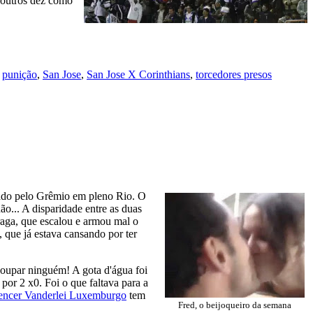
s outros dez como
,
punição
,
San Jose
,
San Jose X Corinthians
,
torcedores presos
rado pelo Grêmio em pleno Rio. O
o... A disparidade entre as duas
raga, que escalou e armou mal o
 que já estava cansando por ter
 poupar ninguém! A gota d'água foi
por 2 x0. Foi o que faltava para a
encer Vanderlei Luxemburgo
tem
Fred, o beijoqueiro da semana