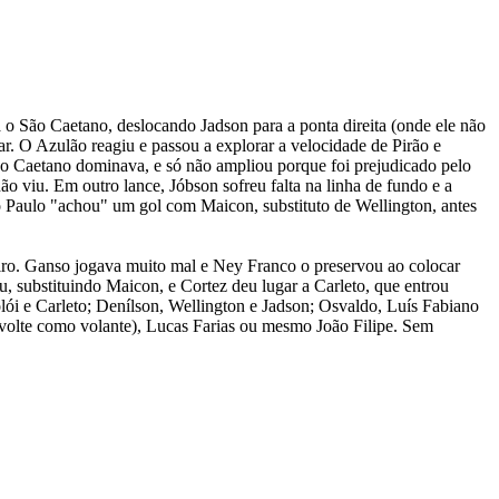
o São Caetano, deslocando Jadson para a ponta direita (onde ele não
ar. O Azulão reagiu e passou a explorar a velocidade de Pirão e
ão Caetano dominava, e só não ampliou porque foi prejudicado pelo
o viu. Em outro lance, Jóbson sofreu falta na linha de fundo e a
 Paulo "achou" um gol com Maicon, substituto de Wellington, antes
ro. Ganso jogava muito mal e Ney Franco o preservou ao colocar
, substituindo Maicon, e Cortez deu lugar a Carleto, que entrou
olói e Carleto; Denílson, Wellington e Jadson; Osvaldo, Luís Fabiano
o volte como volante), Lucas Farias ou mesmo João Filipe. Sem