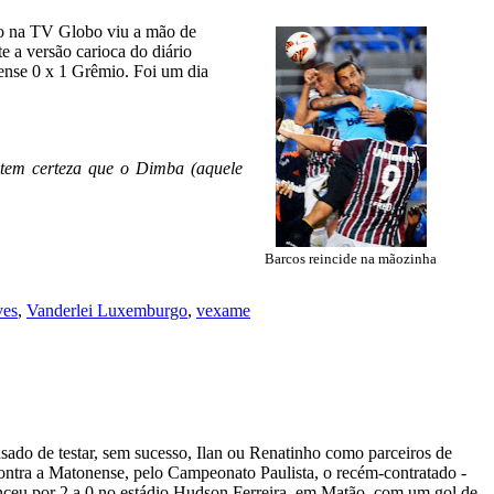
go na TV Globo viu a mão de
e a versão carioca do diário
ense 0 x 1 Grêmio. Foi um dia
ue tem certeza que o Dimba (aquele
Barcos reincide na mãozinha
ves
,
Vanderlei Luxemburgo
,
vexame
ado de testar, sem sucesso, Ilan ou Renatinho como parceiros de
ontra a Matonense, pelo Campeonato Paulista, o recém-contratado -
nceu por 2 a 0 no estádio Hudson Ferreira, em Matão, com um gol de