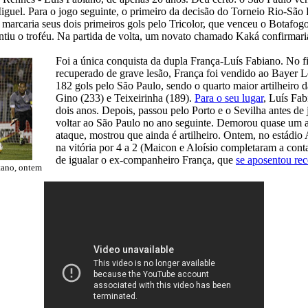
iguel. Para o jogo seguinte, o primeiro da decisão do Torneio Rio-São 
, marcaria seus dois primeiros gols pelo Tricolor, que venceu o Botafo
antiu o troféu. Na partida de volta, um novato chamado Kaká confirmaria
Foi a única conquista da dupla França-Luís Fabiano. No f
recuperado de grave lesão, França foi vendido ao Bayer L
182 gols pelo São Paulo, sendo o quarto maior artilheiro d
Gino (233) e Teixeirinha (189).
Para o seu lugar
, Luís Fa
dois anos. Depois, passou pelo Porto e o Sevilha antes de 
voltar ao São Paulo no ano seguinte. Demorou quase um a
ataque, mostrou que ainda é artilheiro. Ontem, no estádi
na vitória por 4 a 2 (Maicon e Aloísio completaram a cont
de igualar o ex-companheiro França, que
se aposentou re
tano, ontem