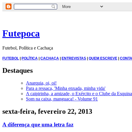
Futepoca
Futebol, Política e Cachaça
FUTEBOL
|
POLÍTICA
|
CACHAÇA
|
ENTREVISTAS
|
QUEM ESCREVE
|
CONTA
Destaques
Anarquia, oi, oi!
Para a ressaca, 'Minha enxada, minha vida'
A caipirinha, a amizade, o Exército e o Clube da Esquina
Som na caixa, manguaça! - Volume 91
sexta-feira, fevereiro 22, 2013
A diferença que uma letra faz