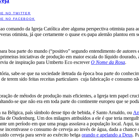
veja
HE NO TWITTER
HE NO FACEBOOK
ao comando da Igreja Católica abre alguma perspectiva otimista para a
veras otimista, já que certamente o quase ex-papa alemão plantou em seu
para boa parte do mundo (“positivo” segundo entendimento de autores e 
s primeiras iniciativas de produção em maior escala do líquido dourado,
 serviu de inspiração para Umberto Eco escrever
O Nome da Rosa
.
ória, sabe-se que na sociedade iletrada da época boa parte do conhecim
 de terem sido feitas receitas particulares cuja fabricação e consumo n
ação de métodos de produção mais eficientes, a Igreja tem papel crucial
altando-se que não era em toda parte do continente europeu que se podia
a na Bélgica, país símbolo desse tipo de bebida, é Santo Arnaldo, ou
Ar
a de Oudenburg. Um dos milagres atribuídos a ele é que teria mergulh
nte um período em que uma praga assolava a população local. Aqui, tal
e incentivasse o consumo de cerveja ao invés de água, dada a chance 
uido cerveja para servir ao exército belga
orando e apelando a Deus
. P