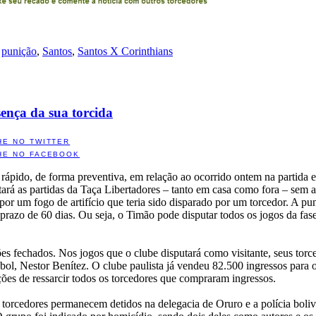
,
punição
,
Santos
,
Santos X Corinthians
ença da sua torcida
HE NO TWITTER
HE NO FACEBOOK
pido, de forma preventiva, em relação ao ocorrido ontem na partida e
tará as partidas da Taça Libertadores – tanto em casa como fora – sem 
r um fogo de artifício que teria sido disparado por um torcedor. A pun
prazo de 60 dias. Ou seja, o Timão pode disputar todos os jogos da fas
s fechados. Nos jogos que o clube disputará como visitante, seus torc
bol, Nestor Benítez. O clube paulista já vendeu 82.500 ingressos para o
ões de ressarcir todos os torcedores que compraram ingressos.
e torcedores permanecem detidos na delegacia de Oruro e a polícia bolivi