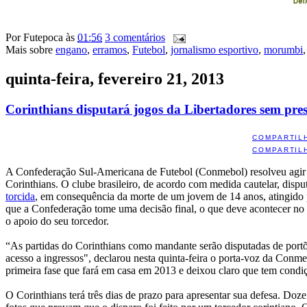
Por
Futepoca
às
01:56
3 comentários
Mais sobre
engano
,
erramos
,
Futebol
,
jornalismo esportivo
,
morumbi
quinta-feira, fevereiro 21, 2013
Corinthians disputará jogos da Libertadores sem pres
COMPARTIL
COMPARTIL
A Confederação Sul-Americana de Futebol (Conmebol) resolveu agir rá
Corinthians. O clube brasileiro, de acordo com medida cautelar, dispu
torcida
, em consequência da morte de um jovem de 14 anos, atingido po
que a Confederação tome uma decisão final, o que deve acontecer no 
o apoio do seu torcedor.
“As partidas do Corinthians como mandante serão disputadas de portõe
acesso a ingressos", declarou nesta quinta-feira o porta-voz da Conme
primeira fase que fará em casa em 2013 e deixou claro que tem condiç
O Corinthians terá três dias de prazo para apresentar sua defesa. Doz