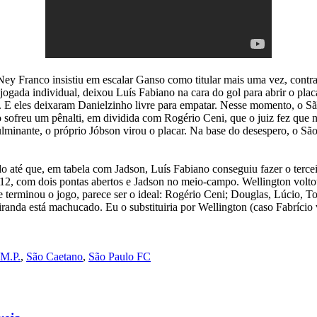
 Franco insistiu em escalar Ganso como titular mais uma vez, contra 
jogada individual, deixou Luís Fabiano na cara do gol para abrir o plac
. E eles deixaram Danielzinho livre para empatar. Nesse momento, o S
ofreu um pênalti, em dividida com Rogério Ceni, que o juiz fez que nã
inante, o próprio Jóbson virou o placar. Na base do desespero, o São
até que, em tabela com Jadson, Luís Fabiano conseguiu fazer o tercei
012, com dois pontas abertos e Jadson no meio-campo. Wellington voltou
e terminou o jogo, parece ser o ideal: Rogério Ceni; Douglas, Lúcio, T
iranda está machucado. Eu o substituiria por Wellington (caso Fabríci
M.P.
,
São Caetano
,
São Paulo FC