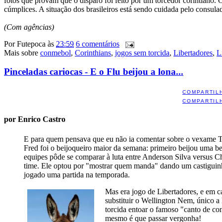
fotos que provam que o disparo foi feito por um torcedor corintiano.
cúmplices. A situação dos brasileiros está sendo cuidada pelo consulad
(Com agências)
Por
Futepoca
às
23:59
6 comentários
Mais sobre
conmebol
,
Corinthians
,
jogos sem torcida
,
Libertadores
,
L
Pinceladas cariocas - E o Flu beijou a lona...
COMPARTIL
COMPARTIL
por Enrico Castro
E para quem pensava que eu não ia comentar sobre o vexame Tr
Fred foi o beijoqueiro maior da semana: primeiro beijou uma be
equipes pôde se comparar à luta entre Anderson Silva versus 
time. Ele optou por "mostrar quem manda" dando um castigui
jogado uma partida na temporada.
Mas era jogo de Libertadores, e em c
substituir o Wellington Nem, único a 
torcida entoar o famoso "canto de co
mesmo é que passar vergonha!