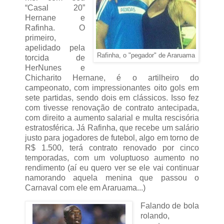
“Casal 20”
Hernane e
Rafinha. O
primeiro,
apelidado pela
Rafinha, o "pegador" de Araruama
torcida de
HerNunes e
Chicharito Hernane, é o artilheiro do
campeonato, com impressionantes oito gols em
sete partidas, sendo dois em clássicos. Isso fez
com tivesse renovação de contrato antecipada,
com direito a aumento salarial e multa rescisória
estratosférica. Já Rafinha, que recebe um salário
justo para jogadores de futebol, algo em torno de
R$ 1.500, terá contrato renovado por cinco
temporadas, com um voluptuoso aumento no
rendimento (aí eu quero ver se ele vai continuar
namorando aquela menina que passou o
Carnaval com ele em Araruama...)
Falando de bola
rolando,