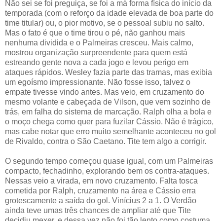
Não sei se foi preguiça, se foi a má forma física do início da
temporada (com o reforço da idade elevada de boa parte do
time titular) ou, o pior motivo, se o pessoal subiu no salto.
Mas o fato é que o time tirou o pé, não ganhou mais
nenhuma dividida e o Palmeiras cresceu. Mais calmo,
mostrou organização surpreendente para quem está
estreando gente nova a cada jogo e levou perigo em
ataques rápidos. Wesley fazia parte das tramas, mas exibia
um egoísmo impressionante. Não fosse isso, talvez o
empate tivesse vindo antes. Mas veio, em cruzamento do
mesmo volante e cabeçada de Vilson, que vem sozinho de
trás, em falha do sistema de marcação. Ralph olha a bola e
o moço chega como quer para fuzilar Cássio. Não é trágico,
mas cabe notar que erro muito semelhante aconteceu no gol
de Rivaldo, contra o São Caetano. Tite tem algo a corrigir.
O segundo tempo começou quase igual, com um Palmeiras
compacto, fechadinho, explorando bem os contra-ataques.
Nessas veio a virada, em novo cruzamento. Falta tosca
cometida por Ralph, cruzamento na área e Cássio erra
grotescamente a saída do gol. Vinícius 2 a 1. O Verdão
ainda teve umas três chances de ampliar até que Tite
decidiu mexer, e dessa vez não foi tão lento como costuma.