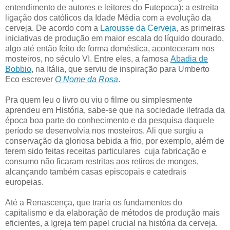
entendimento de autores e leitores do Futepoca): a estreita
ligação dos católicos da Idade Média com a evolução da
cerveja. De acordo com a
Larousse da Cerveja
, as primeiras
iniciativas de produção em maior escala do líquido dourado,
algo até então feito de forma doméstica, aconteceram nos
mosteiros, no século VI. Entre eles, a famosa
Abadia de
Bobbio
, na Itália, que serviu de inspiração para Umberto
Eco escrever
O Nome da Rosa
.
Pra quem leu o livro ou viu o filme ou simplesmente
aprendeu em História, sabe-se que na sociedade iletrada da
época boa parte do conhecimento e da pesquisa daquele
período se desenvolvia nos mosteiros. Ali que surgiu a
conservação da gloriosa bebida a frio, por exemplo, além de
terem sido feitas receitas particulares cuja fabricação e
consumo não ficaram restritas aos retiros de monges,
alcançando também casas episcopais e catedrais
europeias.
Até a Renascença, que traria os fundamentos do
capitalismo e da elaboração de métodos de produção mais
eficientes, a Igreja tem papel crucial na história da cerveja.