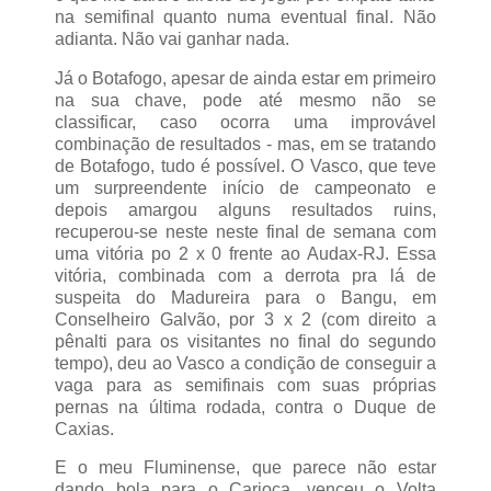
na semifinal quanto numa eventual final. Não
adianta. Não vai ganhar nada.
Já o Botafogo, apesar de ainda estar em primeiro
na sua chave, pode até mesmo não se
classificar, caso ocorra uma improvável
combinação de resultados - mas, em se tratando
de Botafogo, tudo é possível. O Vasco, que teve
um surpreendente início de campeonato e
depois amargou alguns resultados ruins,
recuperou-se neste neste final de semana com
uma vitória po 2 x 0 frente ao Audax-RJ. Essa
vitória, combinada com a derrota pra lá de
suspeita do Madureira para o Bangu, em
Conselheiro Galvão, por 3 x 2 (com direito a
pênalti para os visitantes no final do segundo
tempo), deu ao Vasco a condição de conseguir a
vaga para as semifinais com suas próprias
pernas na última rodada, contra o Duque de
Caxias.
E o meu Fluminense, que parece não estar
dando bola para o Carioca, venceu o Volta