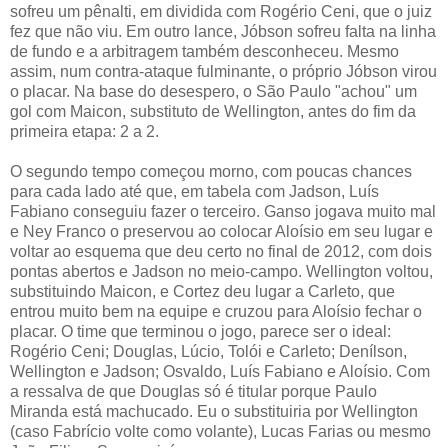
sofreu um pênalti, em dividida com Rogério Ceni, que o juiz
fez que não viu. Em outro lance, Jóbson sofreu falta na linha
de fundo e a arbitragem também desconheceu. Mesmo
assim, num contra-ataque fulminante, o próprio Jóbson virou
o placar. Na base do desespero, o São Paulo "achou" um
gol com Maicon, substituto de Wellington, antes do fim da
primeira etapa: 2 a 2.
O segundo tempo começou morno, com poucas chances
para cada lado até que, em tabela com Jadson, Luís
Fabiano conseguiu fazer o terceiro. Ganso jogava muito mal
e Ney Franco o preservou ao colocar Aloísio em seu lugar e
voltar ao esquema que deu certo no final de 2012, com dois
pontas abertos e Jadson no meio-campo. Wellington voltou,
substituindo Maicon, e Cortez deu lugar a Carleto, que
entrou muito bem na equipe e cruzou para Aloísio fechar o
placar. O time que terminou o jogo, parece ser o ideal:
Rogério Ceni; Douglas, Lúcio, Tolói e Carleto; Denílson,
Wellington e Jadson; Osvaldo, Luís Fabiano e Aloísio. Com
a ressalva de que Douglas só é titular porque Paulo
Miranda está machucado. Eu o substituiria por Wellington
(caso Fabrício volte como volante), Lucas Farias ou mesmo