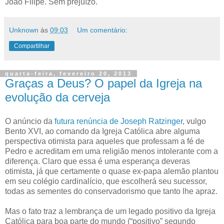
João Filipe. Sem prejuízo.
Unknown
às
09:03
Um comentário:
Compartilhar
quarta-feira, fevereiro 20, 2013
Graças a Deus? O papel da Igreja na
evolução da cerveja
O anúncio da
futura renúncia de Joseph Ratzinger
, vulgo
Bento XVI, ao comando da Igreja Católica abre alguma
perspectiva otimista para aqueles que professam a fé de
Pedro e acreditam em uma religião menos intolerante com a
diferença. Claro que essa é uma esperança deveras
otimista, já que certamente o quase ex-papa alemão plantou
em seu colégio cardinalício, que escolherá seu sucessor,
todas as sementes do conservadorismo que tanto lhe apraz.
Mas o fato traz a lembrança de um legado positivo da Igreja
Católica para boa parte do mundo (“positivo” segundo