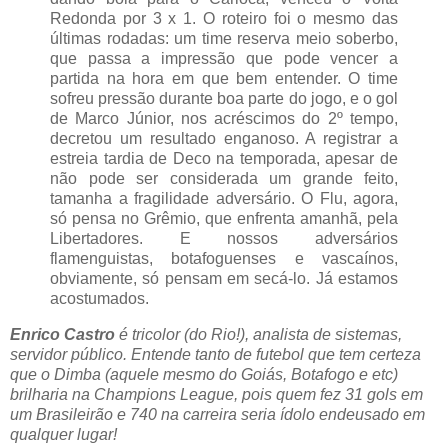
Redonda por 3 x 1. O roteiro foi o mesmo das
últimas rodadas: um time reserva meio soberbo,
que passa a impressão que pode vencer a
partida na hora em que bem entender. O time
sofreu pressão durante boa parte do jogo, e o gol
de Marco Júnior, nos acréscimos do 2º tempo,
decretou um resultado enganoso. A registrar a
estreia tardia de Deco na temporada, apesar de
não pode ser considerada um grande feito,
tamanha a fragilidade adversário. O Flu, agora,
só pensa no Grêmio, que enfrenta amanhã, pela
Libertadores. E nossos adversários
flamenguistas, botafoguenses e vascaínos,
obviamente, só pensam em secá-lo. Já estamos
acostumados.
Enrico Castro
é tricolor (do Rio!), analista de sistemas,
servidor público. Entende tanto de futebol que tem certeza
que o Dimba (aquele mesmo do Goiás, Botafogo e etc)
brilharia na Champions League, pois quem fez 31 gols em
um Brasileirão e 740 na carreira seria ídolo endeusado em
qualquer lugar!