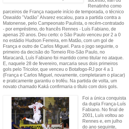
sucesso, Ilan ou
Renatinho como
parceiros de França naquele início de temporada, o técnico
Oswaldo "Vadão" Alvarez escalou, para a partida contra a
Matonense, pelo Campeonato Paulista, o recém-contratado
- por empréstimo, do francês Rennes - Luís Fabiano, de
apenas 20 anos. Deu certo: o São Paulo venceu por 2 a 0
no estádio Hudson Ferreira, em Matão, com um gol de
França e outro de Carlos Miguel. Para o jogo seguinte, o
primeiro da decisão do Torneio Rio-São Paulo, no
Maracanã, Luís Fabiano foi mantido como titular no ataque.
E, naquele 28 de fevereiro, marcaria seus dois primeiros
gols pelo Tricolor, que venceu o Botafogo-RJ por 4 a 1
(França e Carlos Miguel, novamente, completaram o placar)
e praticamente garantiu o troféu. Na partida de volta, um
novato chamado Kaká confirmaria o título com dois gols.
Foi a única conquista
da dupla França-Luís
Fabiano. No final de
2001, Luís voltou ao
Rennes e, em julho
do ano seguinte,