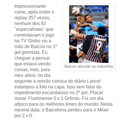
Impressionante
como, após exibir o
replay 357 vezes,
nenhum dos 92
"especialistas" que
comentavam o jogo
na TV Globo viu a
mão de Barcos no 1º
gol gremista. Eu
cheguei a pensar
que estava vendo
Barcos reincide na mãozinha
coisas, mas, para
meu alívio, no dia
seguinte a versão carioca do diário
Lance!
estampou a foto na capa. Isso sem falar do
impedimento escandaloso no 2º gol. Placar
moral: Fluminense 0 x 1 Grêmio. Foi um dia
atípico para os melhores times do mundo. Nesta
mesma data, o Barcelona perdeu para o Milan
por 2 x 0.