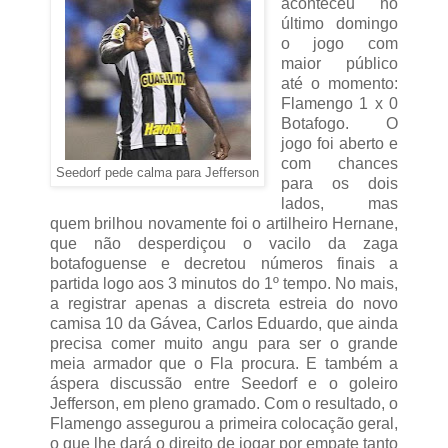
aconteceu no
último domingo
o jogo com
maior público
até o momento:
Flamengo 1 x 0
Botafogo. O
jogo foi aberto e
com chances
Seedorf pede calma para Jefferson
para os dois
lados, mas
quem brilhou novamente foi o artilheiro Hernane,
que não desperdiçou o vacilo da zaga
botafoguense e decretou números finais a
partida logo aos 3 minutos do 1º tempo. No mais,
a registrar apenas a discreta estreia do novo
camisa 10 da Gávea, Carlos Eduardo, que ainda
precisa comer muito angu para ser o grande
meia armador que o Fla procura. E também a
áspera discussão entre Seedorf e o goleiro
Jefferson, em pleno gramado. Com o resultado, o
Flamengo assegurou a primeira colocação geral,
o que lhe dará o direito de jogar por empate tanto