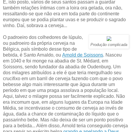
E, isto posto, vários de seus santos passam a guardar
também relações íntimas com a loira ora gelada, ora não,
ressaltando-se que não era em toda parte do continente
europeu que se podia plantar uvas e se produzir o sagrado
vinho. Daí, sobrava a cerveja...
O padroeiro dos colhedores de lúpulo,
ou padroeiro da própria cerveja na
Produção complicada
Bélgica, país símbolo desse tipo de
bebida, é Santo Arnaldo, ou
Arnold de Soissons
. Nasceu
em 1040 e foi monge na abadia de St. Médard, em
Soissons, sendo fundador da abadia de Oudenburg. Um
dos milagres atribuídos a ele é que teria mergulhado seu
crucifixo em um barril de cerveja fazendo com que o povo
bebesse algo mais interessante que água durante um
período em que uma praga assolava a população local.
Aqui, talvez o milagre possa ser facilmente explicado. Não
era incomum que, em alguns lugares da Europa na Idade
Média, se incentivasse o consumo de cerveja ao invés de
água, dada a chance de contaminação do líquido que o
passarinho bebe. Mas não deixa de ser um ponto positivo
para a bebida... Além disso, Arnold teria conseguido cerveja
para servir ao exército belga
orando e apelando a Deus
.