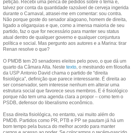
petição. Recebi uma penca de pedidos sobre o tema e,
talvez por conta da quantidade razoável de cerveja ingerida
durante o Carnaval, atrasei-me em comentar: sou contra.
Não porque goste do senador alagoano, homem de direita,
ligado a oligarquias e que, como a imensa maioria de seu
partido, faz o que for necessário para manter seu status
atual dentro de qualquer governo e qualquer conjuntura
política e social. Mas pergunto aos autores e a Marina: tirar
Renan resolve o que?
O PMDB tem 20 senadores eleitos pelo povo, o que dá um
quarto da Câmara Alta. Neste
texto
, o mestrando em filosofia
da USP Antonio David chama o partido de “direita
fisiológica”, definição que parece interessante. É direita ao
ser conservador, sem interesse nenhum em alterar uma
estrutura social que favorece seus membros. E é fisiológico
porque não tem uma agenda clara a propor – como tem o
PSDB, defensor do liberalismo econômico.
Essa direita fisiológica, no entanto, vai muito além do
PMDB. Partidos como PR, PTB e PP se pautam já há um
bom tempo pela busca do melhor acordo para manter
cargos e acesso ao poder. Se colocarmos o recém-nascido