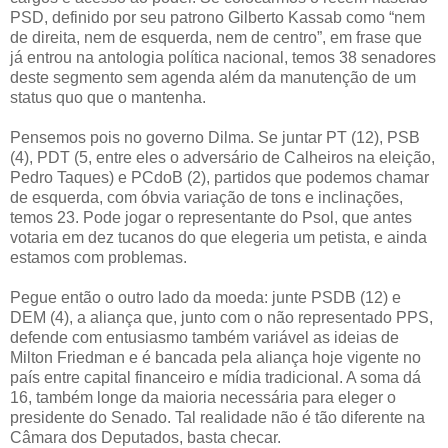
PSD, definido por seu patrono Gilberto Kassab como “nem
de direita, nem de esquerda, nem de centro”, em frase que
já entrou na antologia política nacional, temos 38 senadores
deste segmento sem agenda além da manutenção de um
status quo que o mantenha.
Pensemos pois no governo Dilma. Se juntar PT (12), PSB
(4), PDT (5, entre eles o adversário de Calheiros na eleição,
Pedro Taques) e PCdoB (2), partidos que podemos chamar
de esquerda, com óbvia variação de tons e inclinações,
temos 23. Pode jogar o representante do Psol, que antes
votaria em dez tucanos do que elegeria um petista, e ainda
estamos com problemas.
Pegue então o outro lado da moeda: junte PSDB (12) e
DEM (4), a aliança que, junto com o não representado PPS,
defende com entusiasmo também variável as ideias de
Milton Friedman e é bancada pela aliança hoje vigente no
país entre capital financeiro e mídia tradicional. A soma dá
16, também longe da maioria necessária para eleger o
presidente do Senado. Tal realidade não é tão diferente na
Câmara dos Deputados, basta checar.