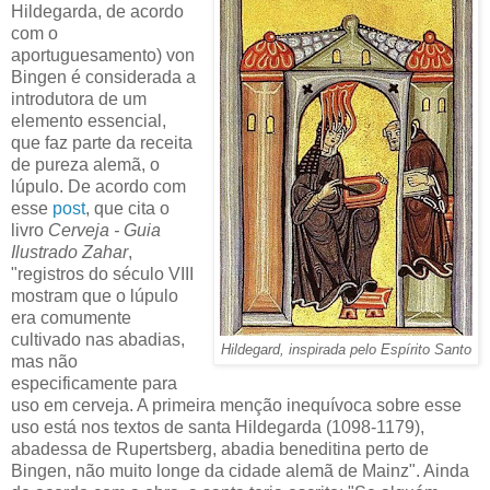
Hildegarda, de acordo
com o
aportuguesamento) von
Bingen é considerada a
introdutora de um
elemento essencial,
que faz parte da receita
de pureza alemã, o
lúpulo. De acordo com
esse
post
, que cita o
livro
Cerveja - Guia
Ilustrado Zahar
,
"registros do século VIII
mostram que o lúpulo
era comumente
cultivado nas abadias,
Hildegard, inspirada pelo Espírito Santo
mas não
especificamente para
uso em cerveja. A primeira menção inequívoca sobre esse
uso está nos textos de santa Hildegarda (1098-1179),
abadessa de Rupertsberg, abadia beneditina perto de
Bingen, não muito longe da cidade alemã de Mainz". Ainda