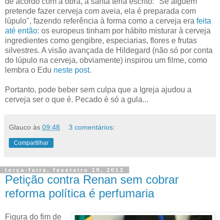
de acordo com a obra, a santa teria escrito: "Se alguém
pretende fazer cerveja com aveia, ela é preparada com
lúpulo", fazendo referência à forma como a cerveja era
feita
até então
: os europeus tinham por hábito misturar à cerveja
ingredientes como gengibre, especiarias, flores e frutas
silvestres. A visão avançada de Hildegard (não só por conta
do lúpulo na cerveja, obviamente) inspirou um filme, como
lembra o Edu
neste post
.
Portanto, pode beber sem culpa que a Igreja ajudou a
cerveja ser o que é. Pecado é só a gula...
Glauco
às
09:48
3 comentários:
Compartilhar
terça-feira, fevereiro 19, 2013
Petição contra Renan sem cobrar
reforma política é perfumaria
Figura do fim de