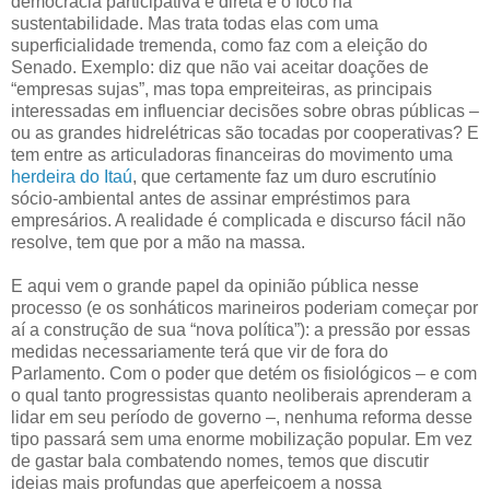
democracia participativa e direta e o foco na
sustentabilidade. Mas trata todas elas com uma
superficialidade tremenda, como faz com a eleição do
Senado. Exemplo: diz que não vai aceitar doações de
“empresas sujas”, mas topa empreiteiras, as principais
interessadas em influenciar decisões sobre obras públicas –
ou as grandes hidrelétricas são tocadas por cooperativas? E
tem entre as articuladoras financeiras do movimento uma
herdeira do Itaú
, que certamente faz um duro escrutínio
sócio-ambiental antes de assinar empréstimos para
empresários. A realidade é complicada e discurso fácil não
resolve, tem que por a mão na massa.
E aqui vem o grande papel da opinião pública nesse
processo (e os sonháticos marineiros poderiam começar por
aí a construção de sua “nova política”): a pressão por essas
medidas necessariamente terá que vir de fora do
Parlamento. Com o poder que detém os fisiológicos – e com
o qual tanto progressistas quanto neoliberais aprenderam a
lidar em seu período de governo –, nenhuma reforma desse
tipo passará sem uma enorme mobilização popular. Em vez
de gastar bala combatendo nomes, temos que discutir
ideias mais profundas que aperfeiçoem a nossa