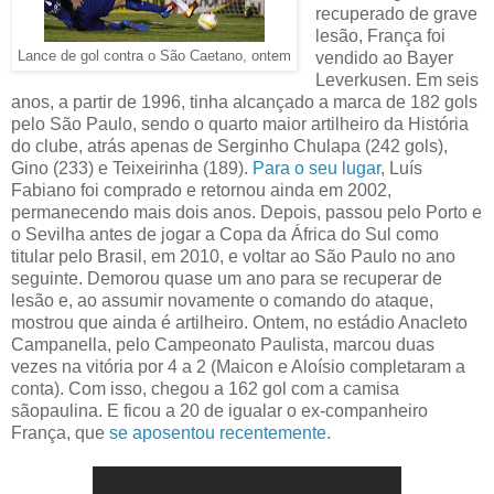
recuperado de grave
lesão, França foi
Lance de gol contra o São Caetano, ontem
vendido ao Bayer
Leverkusen. Em seis
anos, a partir de 1996, tinha alcançado a marca de 182 gols
pelo São Paulo, sendo o quarto maior artilheiro da História
do clube, atrás apenas de Serginho Chulapa (242 gols),
Gino (233) e Teixeirinha (189).
Para o seu lugar
, Luís
Fabiano foi comprado e retornou ainda em 2002,
permanecendo mais dois anos. Depois, passou pelo Porto e
o Sevilha antes de jogar a Copa da África do Sul como
titular pelo Brasil, em 2010, e voltar ao São Paulo no ano
seguinte. Demorou quase um ano para se recuperar de
lesão e, ao assumir novamente o comando do ataque,
mostrou que ainda é artilheiro. Ontem, no estádio Anacleto
Campanella, pelo Campeonato Paulista, marcou duas
vezes na vitória por 4 a 2 (Maicon e Aloísio completaram a
conta). Com isso, chegou a 162 gol com a camisa
sãopaulina. E ficou a 20 de igualar o ex-companheiro
França, que
se aposentou recentemente
.