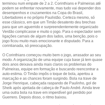
terminou num empate de 2 a 2. Corinthians e Palmeiras até
podem se enfrentar novamente, mas tudo vai depender dos
desempenhos e cruzamentos na Copa do Brasil,
Libertadores e no próprio Paulistão. Certeza mesmo, só
esse clássico, em que um Timão desatento deu brechas
para que um aguerrido e surpreendentemente organizado
Verdão complicasse e muito o jogo. Para o espectador sem
ligações carnais de algum dos lados, uma benção, pois o
jogo ficou muito mais emocionante e disputado. Para a
corintianada, só preocupação.
O Corinthians começou muito bem o jogo, arrasador ao seu
modo. A organização de uma equipe cuja base já tem quase
dois anos deixava ainda mais claros os problemas do
Palmeiras, equipe em formação e buscando reencontrar a
auto-estima. O Timão impôs o toque de bola, apertou a
marcação e as chances foram surgindo. Bola na trave de
Jorge Henrique, cabeçada raspando de Paulinho, gol de
Sheik após ajeitada de cabeça de Paulo André. Ainda teve
uma outra bola na trave em imperdível gol perdido por
Guerrero. Depois disso, o ritmo baixou.