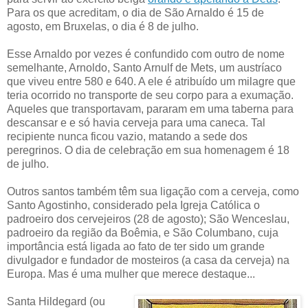
Para os que acreditam, o dia de São Arnaldo é 15 de
agosto, em Bruxelas, o dia é 8 de julho.
Esse Arnaldo por vezes é confundido com outro de nome
semelhante, Arnoldo, Santo Arnulf de Mets, um austríaco
que viveu entre 580 e 640. A ele é atribuído um milagre que
teria ocorrido no transporte de seu corpo para a exumação.
Aqueles que transportavam, pararam em uma taberna para
descansar e e só havia cerveja para uma caneca. Tal
recipiente nunca ficou vazio, matando a sede dos
peregrinos. O dia de celebração em sua homenagem é 18
de julho.
Outros santos também têm sua ligação com a cerveja, como
Santo Agostinho, considerado pela Igreja Católica o
padroeiro dos cervejeiros (28 de agosto); São Wenceslau,
padroeiro da região da Boêmia, e São Columbano, cuja
importância está ligada ao fato de ter sido um grande
divulgador e fundador de mosteiros (a casa da cerveja) na
Europa. Mas é uma mulher que merece destaque...
Santa Hildegard (ou