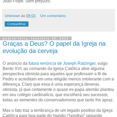
João Filipe. Sem prejuízo.
Unknown
às
09:03
Um comentário:
Compartilhar
quarta-feira, fevereiro 20, 2013
Graças a Deus? O papel da Igreja na
evolução da cerveja
O anúncio da
futura renúncia de Joseph Ratzinger
, vulgo
Bento XVI, ao comando da Igreja Católica abre alguma
perspectiva otimista para aqueles que professam a fé de
Pedro e acreditam em uma religião menos intolerante com a
diferença. Claro que essa é uma esperança deveras
otimista, já que certamente o quase ex-papa alemão plantou
em seu colégio cardinalício, que escolherá seu sucessor,
todas as sementes do conservadorismo que tanto lhe apraz.
Mas o fato traz a lembrança de um legado positivo da Igreja
Católica para boa parte do mundo (“positivo” segundo