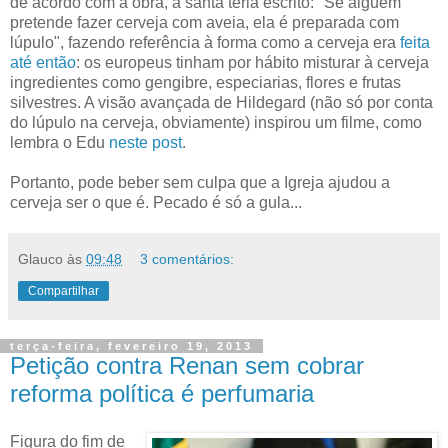
de acordo com a obra, a santa teria escrito: "Se alguém
pretende fazer cerveja com aveia, ela é preparada com
lúpulo", fazendo referência à forma como a cerveja era
feita
até então
: os europeus tinham por hábito misturar à cerveja
ingredientes como gengibre, especiarias, flores e frutas
silvestres. A visão avançada de Hildegard (não só por conta
do lúpulo na cerveja, obviamente) inspirou um filme, como
lembra o Edu
neste post
.
Portanto, pode beber sem culpa que a Igreja ajudou a
cerveja ser o que é. Pecado é só a gula...
Glauco
às
09:48
3 comentários:
Compartilhar
terça-feira, fevereiro 19, 2013
Petição contra Renan sem cobrar
reforma política é perfumaria
Figura do fim de