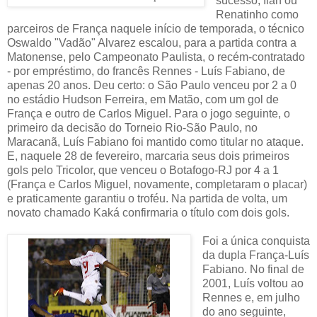
sucesso, Ilan ou
Renatinho como
parceiros de França naquele início de temporada, o técnico
Oswaldo "Vadão" Alvarez escalou, para a partida contra a
Matonense, pelo Campeonato Paulista, o recém-contratado
- por empréstimo, do francês Rennes - Luís Fabiano, de
apenas 20 anos. Deu certo: o São Paulo venceu por 2 a 0
no estádio Hudson Ferreira, em Matão, com um gol de
França e outro de Carlos Miguel. Para o jogo seguinte, o
primeiro da decisão do Torneio Rio-São Paulo, no
Maracanã, Luís Fabiano foi mantido como titular no ataque.
E, naquele 28 de fevereiro, marcaria seus dois primeiros
gols pelo Tricolor, que venceu o Botafogo-RJ por 4 a 1
(França e Carlos Miguel, novamente, completaram o placar)
e praticamente garantiu o troféu. Na partida de volta, um
novato chamado Kaká confirmaria o título com dois gols.
Foi a única conquista
da dupla França-Luís
Fabiano. No final de
2001, Luís voltou ao
Rennes e, em julho
do ano seguinte,