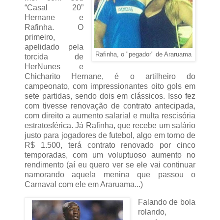
“Casal 20”
Hernane e
Rafinha. O
primeiro,
apelidado pela
Rafinha, o "pegador" de Araruama
torcida de
HerNunes e
Chicharito Hernane, é o artilheiro do
campeonato, com impressionantes oito gols em
sete partidas, sendo dois em clássicos. Isso fez
com tivesse renovação de contrato antecipada,
com direito a aumento salarial e multa rescisória
estratosférica. Já Rafinha, que recebe um salário
justo para jogadores de futebol, algo em torno de
R$ 1.500, terá contrato renovado por cinco
temporadas, com um voluptuoso aumento no
rendimento (aí eu quero ver se ele vai continuar
namorando aquela menina que passou o
Carnaval com ele em Araruama...)
Falando de bola
rolando,