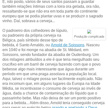
E, isto posto, vários de seus santos passam a guardar
também relações íntimas com a loira ora gelada, ora não,
ressaltando-se que não era em toda parte do continente
europeu que se podia plantar uvas e se produzir o sagrado
vinho. Daí, sobrava a cerveja...
O padroeiro dos colhedores de lúpulo,
ou padroeiro da própria cerveja na
Produção complicada
Bélgica, país símbolo desse tipo de
bebida, é Santo Arnaldo, ou
Arnold de Soissons
. Nasceu
em 1040 e foi monge na abadia de St. Médard, em
Soissons, sendo fundador da abadia de Oudenburg. Um
dos milagres atribuídos a ele é que teria mergulhado seu
crucifixo em um barril de cerveja fazendo com que o povo
bebesse algo mais interessante que água durante um
período em que uma praga assolava a população local.
Aqui, talvez o milagre possa ser facilmente explicado. Não
era incomum que, em alguns lugares da Europa na Idade
Média, se incentivasse o consumo de cerveja ao invés de
água, dada a chance de contaminação do líquido que o
passarinho bebe. Mas não deixa de ser um ponto positivo
para a bebida... Além disso, Arnold teria conseguido cerveja
para servir ao exército belga
orando e apelando a Deus
.