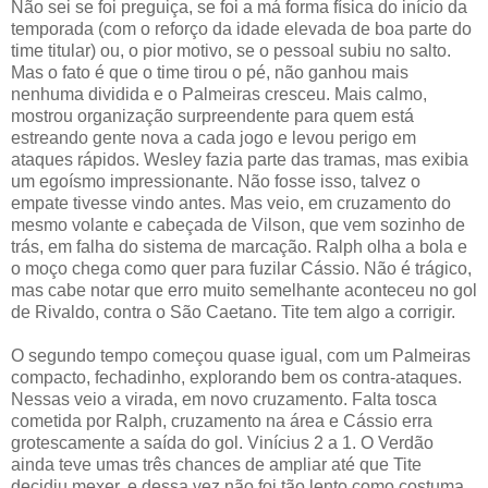
Não sei se foi preguiça, se foi a má forma física do início da
temporada (com o reforço da idade elevada de boa parte do
time titular) ou, o pior motivo, se o pessoal subiu no salto.
Mas o fato é que o time tirou o pé, não ganhou mais
nenhuma dividida e o Palmeiras cresceu. Mais calmo,
mostrou organização surpreendente para quem está
estreando gente nova a cada jogo e levou perigo em
ataques rápidos. Wesley fazia parte das tramas, mas exibia
um egoísmo impressionante. Não fosse isso, talvez o
empate tivesse vindo antes. Mas veio, em cruzamento do
mesmo volante e cabeçada de Vilson, que vem sozinho de
trás, em falha do sistema de marcação. Ralph olha a bola e
o moço chega como quer para fuzilar Cássio. Não é trágico,
mas cabe notar que erro muito semelhante aconteceu no gol
de Rivaldo, contra o São Caetano. Tite tem algo a corrigir.
O segundo tempo começou quase igual, com um Palmeiras
compacto, fechadinho, explorando bem os contra-ataques.
Nessas veio a virada, em novo cruzamento. Falta tosca
cometida por Ralph, cruzamento na área e Cássio erra
grotescamente a saída do gol. Vinícius 2 a 1. O Verdão
ainda teve umas três chances de ampliar até que Tite
decidiu mexer, e dessa vez não foi tão lento como costuma.