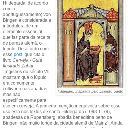
Hildegarda, de acordo
com o
aportuguesamento) von
Bingen é considerada a
introdutora de um
elemento essencial,
que faz parte da receita
de pureza alemã, o
lúpulo. De acordo com
esse
post
, que cita o
livro
Cerveja - Guia
Ilustrado Zahar
,
"registros do século VIII
mostram que o lúpulo
era comumente
cultivado nas abadias,
Hildegard, inspirada pelo Espírito Santo
mas não
especificamente para
uso em cerveja. A primeira menção inequívoca sobre esse
uso está nos textos de santa Hildegarda (1098-1179),
abadessa de Rupertsberg, abadia beneditina perto de
Bingen, não muito longe da cidade alemã de Mainz". Ainda