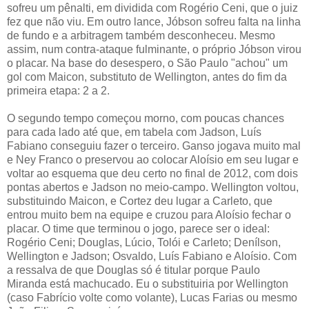
sofreu um pênalti, em dividida com Rogério Ceni, que o juiz
fez que não viu. Em outro lance, Jóbson sofreu falta na linha
de fundo e a arbitragem também desconheceu. Mesmo
assim, num contra-ataque fulminante, o próprio Jóbson virou
o placar. Na base do desespero, o São Paulo "achou" um
gol com Maicon, substituto de Wellington, antes do fim da
primeira etapa: 2 a 2.
O segundo tempo começou morno, com poucas chances
para cada lado até que, em tabela com Jadson, Luís
Fabiano conseguiu fazer o terceiro. Ganso jogava muito mal
e Ney Franco o preservou ao colocar Aloísio em seu lugar e
voltar ao esquema que deu certo no final de 2012, com dois
pontas abertos e Jadson no meio-campo. Wellington voltou,
substituindo Maicon, e Cortez deu lugar a Carleto, que
entrou muito bem na equipe e cruzou para Aloísio fechar o
placar. O time que terminou o jogo, parece ser o ideal:
Rogério Ceni; Douglas, Lúcio, Tolói e Carleto; Denílson,
Wellington e Jadson; Osvaldo, Luís Fabiano e Aloísio. Com
a ressalva de que Douglas só é titular porque Paulo
Miranda está machucado. Eu o substituiria por Wellington
(caso Fabrício volte como volante), Lucas Farias ou mesmo