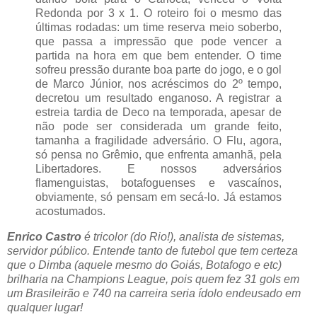
Redonda por 3 x 1. O roteiro foi o mesmo das
últimas rodadas: um time reserva meio soberbo,
que passa a impressão que pode vencer a
partida na hora em que bem entender. O time
sofreu pressão durante boa parte do jogo, e o gol
de Marco Júnior, nos acréscimos do 2º tempo,
decretou um resultado enganoso. A registrar a
estreia tardia de Deco na temporada, apesar de
não pode ser considerada um grande feito,
tamanha a fragilidade adversário. O Flu, agora,
só pensa no Grêmio, que enfrenta amanhã, pela
Libertadores. E nossos adversários
flamenguistas, botafoguenses e vascaínos,
obviamente, só pensam em secá-lo. Já estamos
acostumados.
Enrico Castro
é tricolor (do Rio!), analista de sistemas,
servidor público. Entende tanto de futebol que tem certeza
que o Dimba (aquele mesmo do Goiás, Botafogo e etc)
brilharia na Champions League, pois quem fez 31 gols em
um Brasileirão e 740 na carreira seria ídolo endeusado em
qualquer lugar!