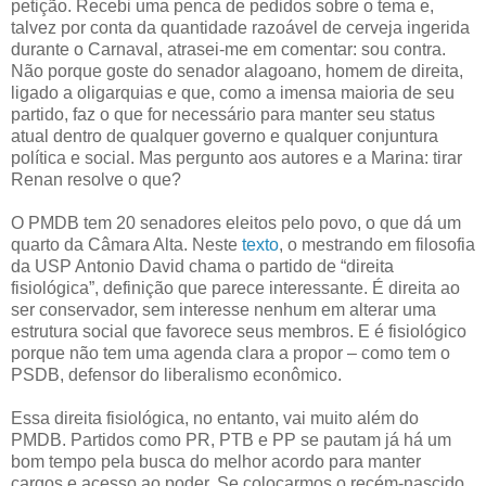
petição. Recebi uma penca de pedidos sobre o tema e,
talvez por conta da quantidade razoável de cerveja ingerida
durante o Carnaval, atrasei-me em comentar: sou contra.
Não porque goste do senador alagoano, homem de direita,
ligado a oligarquias e que, como a imensa maioria de seu
partido, faz o que for necessário para manter seu status
atual dentro de qualquer governo e qualquer conjuntura
política e social. Mas pergunto aos autores e a Marina: tirar
Renan resolve o que?
O PMDB tem 20 senadores eleitos pelo povo, o que dá um
quarto da Câmara Alta. Neste
texto
, o mestrando em filosofia
da USP Antonio David chama o partido de “direita
fisiológica”, definição que parece interessante. É direita ao
ser conservador, sem interesse nenhum em alterar uma
estrutura social que favorece seus membros. E é fisiológico
porque não tem uma agenda clara a propor – como tem o
PSDB, defensor do liberalismo econômico.
Essa direita fisiológica, no entanto, vai muito além do
PMDB. Partidos como PR, PTB e PP se pautam já há um
bom tempo pela busca do melhor acordo para manter
cargos e acesso ao poder. Se colocarmos o recém-nascido