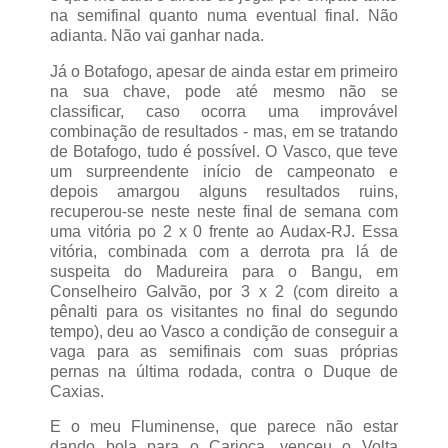
na semifinal quanto numa eventual final. Não
adianta. Não vai ganhar nada.
Já o Botafogo, apesar de ainda estar em primeiro
na sua chave, pode até mesmo não se
classificar, caso ocorra uma improvável
combinação de resultados - mas, em se tratando
de Botafogo, tudo é possível. O Vasco, que teve
um surpreendente início de campeonato e
depois amargou alguns resultados ruins,
recuperou-se neste neste final de semana com
uma vitória po 2 x 0 frente ao Audax-RJ. Essa
vitória, combinada com a derrota pra lá de
suspeita do Madureira para o Bangu, em
Conselheiro Galvão, por 3 x 2 (com direito a
pênalti para os visitantes no final do segundo
tempo), deu ao Vasco a condição de conseguir a
vaga para as semifinais com suas próprias
pernas na última rodada, contra o Duque de
Caxias.
E o meu Fluminense, que parece não estar
dando bola para o Carioca, venceu o Volta