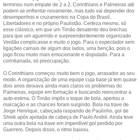
terminou num empate de 2 a 2. Corinthians e Palmeiras até
podem se enfrentar novamente, mas tudo vai depender dos
desempenhos e cruzamentos na Copa do Brasil,
Libertadores e no próprio Paulistão. Certeza mesmo, só
esse clássico, em que um Timão desatento deu brechas
para que um aguerrido e surpreendentemente organizado
Verdão complicasse e muito o jogo. Para o espectador sem
ligações carnais de algum dos lados, uma benção, pois o
jogo ficou muito mais emocionante e disputado. Para a
corintianada, só preocupação.
O Corinthians começou muito bem o jogo, arrasador ao seu
modo. A organização de uma equipe cuja base já tem quase
dois anos deixava ainda mais claros os problemas do
Palmeiras, equipe em formação e buscando reencontrar a
auto-estima. O Timão impôs o toque de bola, apertou a
marcação e as chances foram surgindo. Bola na trave de
Jorge Henrique, cabeçada raspando de Paulinho, gol de
Sheik após ajeitada de cabeça de Paulo André. Ainda teve
uma outra bola na trave em imperdível gol perdido por
Guerrero. Depois disso, o ritmo baixou.