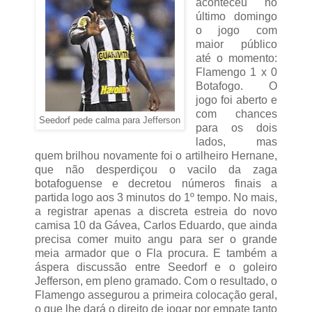
aconteceu no
último domingo
o jogo com
maior público
até o momento:
Flamengo 1 x 0
Botafogo. O
jogo foi aberto e
com chances
Seedorf pede calma para Jefferson
para os dois
lados, mas
quem brilhou novamente foi o artilheiro Hernane,
que não desperdiçou o vacilo da zaga
botafoguense e decretou números finais a
partida logo aos 3 minutos do 1º tempo. No mais,
a registrar apenas a discreta estreia do novo
camisa 10 da Gávea, Carlos Eduardo, que ainda
precisa comer muito angu para ser o grande
meia armador que o Fla procura. E também a
áspera discussão entre Seedorf e o goleiro
Jefferson, em pleno gramado. Com o resultado, o
Flamengo assegurou a primeira colocação geral,
o que lhe dará o direito de jogar por empate tanto