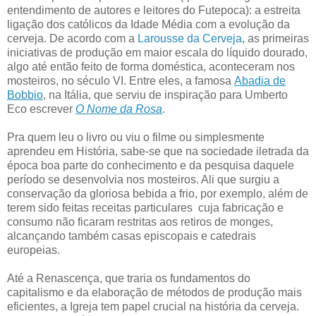
entendimento de autores e leitores do Futepoca): a estreita
ligação dos católicos da Idade Média com a evolução da
cerveja. De acordo com a
Larousse da Cerveja
, as primeiras
iniciativas de produção em maior escala do líquido dourado,
algo até então feito de forma doméstica, aconteceram nos
mosteiros, no século VI. Entre eles, a famosa
Abadia de
Bobbio
, na Itália, que serviu de inspiração para Umberto
Eco escrever
O Nome da Rosa
.
Pra quem leu o livro ou viu o filme ou simplesmente
aprendeu em História, sabe-se que na sociedade iletrada da
época boa parte do conhecimento e da pesquisa daquele
período se desenvolvia nos mosteiros. Ali que surgiu a
conservação da gloriosa bebida a frio, por exemplo, além de
terem sido feitas receitas particulares cuja fabricação e
consumo não ficaram restritas aos retiros de monges,
alcançando também casas episcopais e catedrais
europeias.
Até a Renascença, que traria os fundamentos do
capitalismo e da elaboração de métodos de produção mais
eficientes, a Igreja tem papel crucial na história da cerveja.