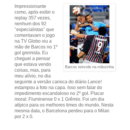
Impressionante
como, após exibir o
replay 357 vezes,
nenhum dos 92
"especialistas" que
comentavam o jogo
na TV Globo viu a
mão de Barcos no 1º
gol gremista. Eu
cheguei a pensar
que estava vendo
Barcos reincide na mãozinha
coisas, mas, para
meu alívio, no dia
seguinte a versão carioca do diário
Lance!
estampou a foto na capa. Isso sem falar do
impedimento escandaloso no 2º gol. Placar
moral: Fluminense 0 x 1 Grêmio. Foi um dia
atípico para os melhores times do mundo. Nesta
mesma data, o Barcelona perdeu para o Milan
por 2 x 0.