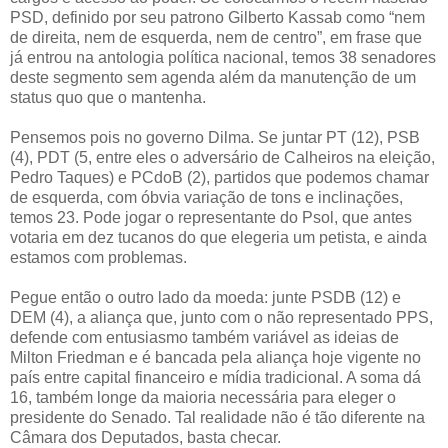
PSD, definido por seu patrono Gilberto Kassab como “nem
de direita, nem de esquerda, nem de centro”, em frase que
já entrou na antologia política nacional, temos 38 senadores
deste segmento sem agenda além da manutenção de um
status quo que o mantenha.
Pensemos pois no governo Dilma. Se juntar PT (12), PSB
(4), PDT (5, entre eles o adversário de Calheiros na eleição,
Pedro Taques) e PCdoB (2), partidos que podemos chamar
de esquerda, com óbvia variação de tons e inclinações,
temos 23. Pode jogar o representante do Psol, que antes
votaria em dez tucanos do que elegeria um petista, e ainda
estamos com problemas.
Pegue então o outro lado da moeda: junte PSDB (12) e
DEM (4), a aliança que, junto com o não representado PPS,
defende com entusiasmo também variável as ideias de
Milton Friedman e é bancada pela aliança hoje vigente no
país entre capital financeiro e mídia tradicional. A soma dá
16, também longe da maioria necessária para eleger o
presidente do Senado. Tal realidade não é tão diferente na
Câmara dos Deputados, basta checar.