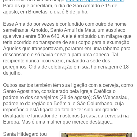
Para os que acreditam, o dia de São Arnaldo é 15 de
agosto, em Bruxelas, o dia é 8 de julho.
Esse Arnaldo por vezes é confundido com outro de nome
semelhante, Arnoldo, Santo Arnulf de Mets, um austríaco
que viveu entre 580 e 640. A ele é atribuído um milagre que
teria ocorrido no transporte de seu corpo para a exumação.
Aqueles que transportavam, pararam em uma taberna para
descansar e e só havia cerveja para uma caneca. Tal
recipiente nunca ficou vazio, matando a sede dos
peregrinos. O dia de celebração em sua homenagem é 18
de julho.
Outros santos também têm sua ligação com a cerveja, como
Santo Agostinho, considerado pela Igreja Católica o
padroeiro dos cervejeiros (28 de agosto); São Wenceslau,
padroeiro da região da Boêmia, e São Columbano, cuja
importância está ligada ao fato de ter sido um grande
divulgador e fundador de mosteiros (a casa da cerveja) na
Europa. Mas é uma mulher que merece destaque...
Santa Hildegard (ou