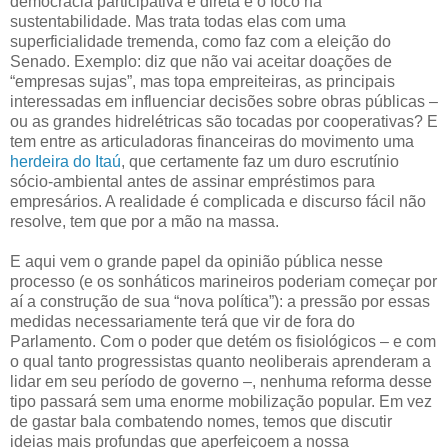
democracia participativa e direta e o foco na
sustentabilidade. Mas trata todas elas com uma
superficialidade tremenda, como faz com a eleição do
Senado. Exemplo: diz que não vai aceitar doações de
“empresas sujas”, mas topa empreiteiras, as principais
interessadas em influenciar decisões sobre obras públicas –
ou as grandes hidrelétricas são tocadas por cooperativas? E
tem entre as articuladoras financeiras do movimento uma
herdeira do Itaú
, que certamente faz um duro escrutínio
sócio-ambiental antes de assinar empréstimos para
empresários. A realidade é complicada e discurso fácil não
resolve, tem que por a mão na massa.
E aqui vem o grande papel da opinião pública nesse
processo (e os sonháticos marineiros poderiam começar por
aí a construção de sua “nova política”): a pressão por essas
medidas necessariamente terá que vir de fora do
Parlamento. Com o poder que detém os fisiológicos – e com
o qual tanto progressistas quanto neoliberais aprenderam a
lidar em seu período de governo –, nenhuma reforma desse
tipo passará sem uma enorme mobilização popular. Em vez
de gastar bala combatendo nomes, temos que discutir
ideias mais profundas que aperfeiçoem a nossa