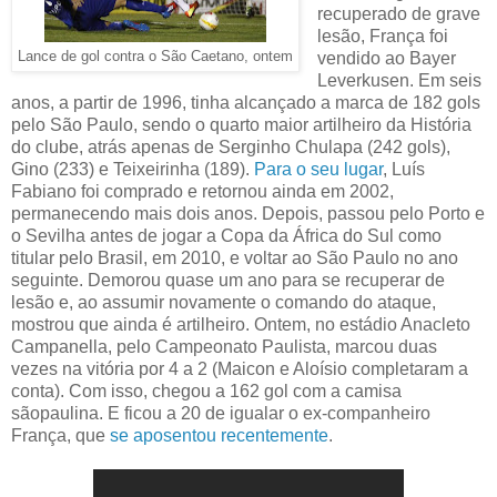
recuperado de grave
lesão, França foi
Lance de gol contra o São Caetano, ontem
vendido ao Bayer
Leverkusen. Em seis
anos, a partir de 1996, tinha alcançado a marca de 182 gols
pelo São Paulo, sendo o quarto maior artilheiro da História
do clube, atrás apenas de Serginho Chulapa (242 gols),
Gino (233) e Teixeirinha (189).
Para o seu lugar
, Luís
Fabiano foi comprado e retornou ainda em 2002,
permanecendo mais dois anos. Depois, passou pelo Porto e
o Sevilha antes de jogar a Copa da África do Sul como
titular pelo Brasil, em 2010, e voltar ao São Paulo no ano
seguinte. Demorou quase um ano para se recuperar de
lesão e, ao assumir novamente o comando do ataque,
mostrou que ainda é artilheiro. Ontem, no estádio Anacleto
Campanella, pelo Campeonato Paulista, marcou duas
vezes na vitória por 4 a 2 (Maicon e Aloísio completaram a
conta). Com isso, chegou a 162 gol com a camisa
sãopaulina. E ficou a 20 de igualar o ex-companheiro
França, que
se aposentou recentemente
.