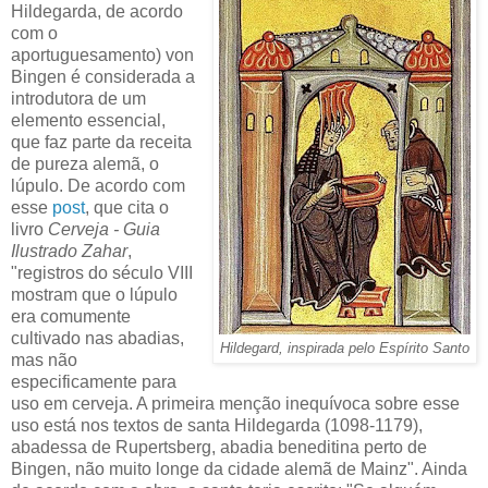
Hildegarda, de acordo
com o
aportuguesamento) von
Bingen é considerada a
introdutora de um
elemento essencial,
que faz parte da receita
de pureza alemã, o
lúpulo. De acordo com
esse
post
, que cita o
livro
Cerveja - Guia
Ilustrado Zahar
,
"registros do século VIII
mostram que o lúpulo
era comumente
cultivado nas abadias,
Hildegard, inspirada pelo Espírito Santo
mas não
especificamente para
uso em cerveja. A primeira menção inequívoca sobre esse
uso está nos textos de santa Hildegarda (1098-1179),
abadessa de Rupertsberg, abadia beneditina perto de
Bingen, não muito longe da cidade alemã de Mainz". Ainda