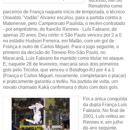
sucesso, Ilan ou
Renatinho como
parceiros de França naquele início de temporada, o técnico
Oswaldo "Vadão" Alvarez escalou, para a partida contra a
Matonense, pelo Campeonato Paulista, o recém-contratado
- por empréstimo, do francês Rennes - Luís Fabiano, de
apenas 20 anos. Deu certo: o São Paulo venceu por 2 a 0
no estádio Hudson Ferreira, em Matão, com um gol de
França e outro de Carlos Miguel. Para o jogo seguinte, o
primeiro da decisão do Torneio Rio-São Paulo, no
Maracanã, Luís Fabiano foi mantido como titular no ataque.
E, naquele 28 de fevereiro, marcaria seus dois primeiros
gols pelo Tricolor, que venceu o Botafogo-RJ por 4 a 1
(França e Carlos Miguel, novamente, completaram o placar)
e praticamente garantiu o troféu. Na partida de volta, um
novato chamado Kaká confirmaria o título com dois gols.
Foi a única conquista
da dupla França-Luís
Fabiano. No final de
2001, Luís voltou ao
Rennes e, em julho
do ano seguinte,