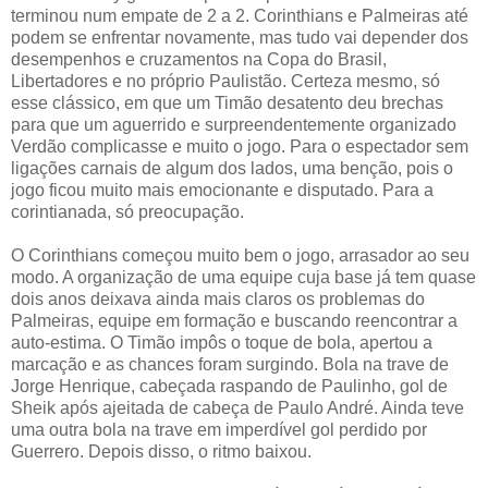
terminou num empate de 2 a 2. Corinthians e Palmeiras até
podem se enfrentar novamente, mas tudo vai depender dos
desempenhos e cruzamentos na Copa do Brasil,
Libertadores e no próprio Paulistão. Certeza mesmo, só
esse clássico, em que um Timão desatento deu brechas
para que um aguerrido e surpreendentemente organizado
Verdão complicasse e muito o jogo. Para o espectador sem
ligações carnais de algum dos lados, uma benção, pois o
jogo ficou muito mais emocionante e disputado. Para a
corintianada, só preocupação.
O Corinthians começou muito bem o jogo, arrasador ao seu
modo. A organização de uma equipe cuja base já tem quase
dois anos deixava ainda mais claros os problemas do
Palmeiras, equipe em formação e buscando reencontrar a
auto-estima. O Timão impôs o toque de bola, apertou a
marcação e as chances foram surgindo. Bola na trave de
Jorge Henrique, cabeçada raspando de Paulinho, gol de
Sheik após ajeitada de cabeça de Paulo André. Ainda teve
uma outra bola na trave em imperdível gol perdido por
Guerrero. Depois disso, o ritmo baixou.