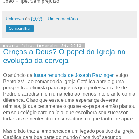
João Filipe. Sem prejuízo.
Unknown
às
09:03
Um comentário:
Compartilhar
quarta-feira, fevereiro 20, 2013
Graças a Deus? O papel da Igreja na
evolução da cerveja
O anúncio da
futura renúncia de Joseph Ratzinger
, vulgo
Bento XVI, ao comando da Igreja Católica abre alguma
perspectiva otimista para aqueles que professam a fé de
Pedro e acreditam em uma religião menos intolerante com a
diferença. Claro que essa é uma esperança deveras
otimista, já que certamente o quase ex-papa alemão plantou
em seu colégio cardinalício, que escolherá seu sucessor,
todas as sementes do conservadorismo que tanto lhe apraz.
Mas o fato traz a lembrança de um legado positivo da Igreja
Católica para boa parte do mundo (“positivo” segundo