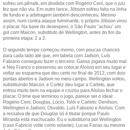
sofreu um pênalti, em dividida com Rogério Ceni, que o juiz
fez que não viu. Em outro lance, Jóbson sofreu falta na linha
de fundo e a arbitragem também desconheceu. Mesmo
assim, num contra-ataque fulminante, o próprio Jóbson virou
o placar. Na base do desespero, o São Paulo "achou" um
gol com Maicon, substituto de Wellington, antes do fim da
primeira etapa: 2 a 2.
O segundo tempo começou morno, com poucas chances
para cada lado até que, em tabela com Jadson, Luís
Fabiano conseguiu fazer o terceiro. Ganso jogava muito mal
e Ney Franco o preservou ao colocar Aloísio em seu lugar e
voltar ao esquema que deu certo no final de 2012, com dois
pontas abertos e Jadson no meio-campo. Wellington voltou,
substituindo Maicon, e Cortez deu lugar a Carleto, que
entrou muito bem na equipe e cruzou para Aloísio fechar o
placar. O time que terminou o jogo, parece ser o ideal:
Rogério Ceni; Douglas, Lúcio, Tolói e Carleto; Denílson,
Wellington e Jadson; Osvaldo, Luís Fabiano e Aloísio. Com
a ressalva de que Douglas só é titular porque Paulo
Miranda está machucado. Eu o substituiria por Wellington
(caso Fabrício volte como volante), Lucas Farias ou mesmo