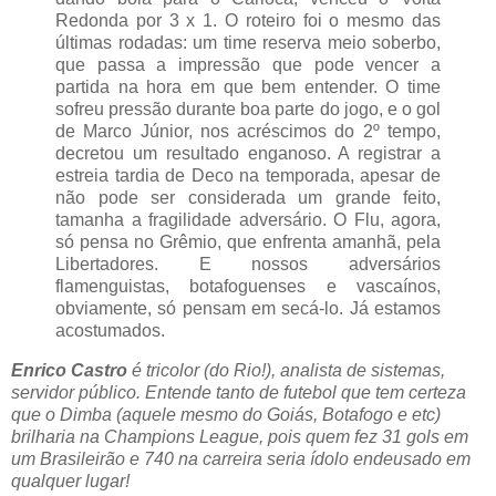
Redonda por 3 x 1. O roteiro foi o mesmo das
últimas rodadas: um time reserva meio soberbo,
que passa a impressão que pode vencer a
partida na hora em que bem entender. O time
sofreu pressão durante boa parte do jogo, e o gol
de Marco Júnior, nos acréscimos do 2º tempo,
decretou um resultado enganoso. A registrar a
estreia tardia de Deco na temporada, apesar de
não pode ser considerada um grande feito,
tamanha a fragilidade adversário. O Flu, agora,
só pensa no Grêmio, que enfrenta amanhã, pela
Libertadores. E nossos adversários
flamenguistas, botafoguenses e vascaínos,
obviamente, só pensam em secá-lo. Já estamos
acostumados.
Enrico Castro
é tricolor (do Rio!), analista de sistemas,
servidor público. Entende tanto de futebol que tem certeza
que o Dimba (aquele mesmo do Goiás, Botafogo e etc)
brilharia na Champions League, pois quem fez 31 gols em
um Brasileirão e 740 na carreira seria ídolo endeusado em
qualquer lugar!