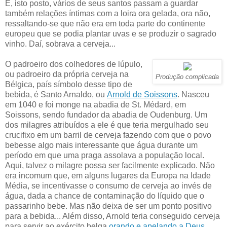
E, isto posto, vários de seus santos passam a guardar
também relações íntimas com a loira ora gelada, ora não,
ressaltando-se que não era em toda parte do continente
europeu que se podia plantar uvas e se produzir o sagrado
vinho. Daí, sobrava a cerveja...
O padroeiro dos colhedores de lúpulo,
ou padroeiro da própria cerveja na
Produção complicada
Bélgica, país símbolo desse tipo de
bebida, é Santo Arnaldo, ou
Arnold de Soissons
. Nasceu
em 1040 e foi monge na abadia de St. Médard, em
Soissons, sendo fundador da abadia de Oudenburg. Um
dos milagres atribuídos a ele é que teria mergulhado seu
crucifixo em um barril de cerveja fazendo com que o povo
bebesse algo mais interessante que água durante um
período em que uma praga assolava a população local.
Aqui, talvez o milagre possa ser facilmente explicado. Não
era incomum que, em alguns lugares da Europa na Idade
Média, se incentivasse o consumo de cerveja ao invés de
água, dada a chance de contaminação do líquido que o
passarinho bebe. Mas não deixa de ser um ponto positivo
para a bebida... Além disso, Arnold teria conseguido cerveja
para servir ao exército belga
orando e apelando a Deus
.