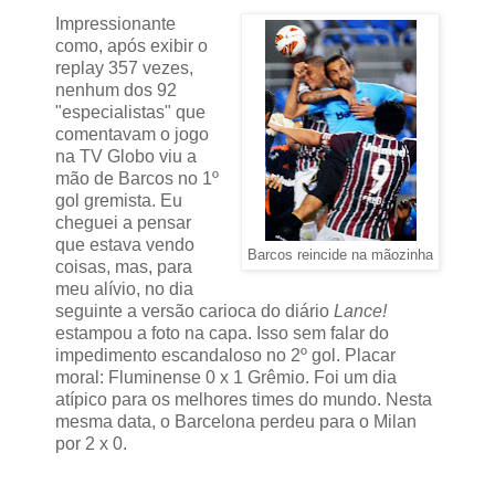
Impressionante
como, após exibir o
replay 357 vezes,
nenhum dos 92
"especialistas" que
comentavam o jogo
na TV Globo viu a
mão de Barcos no 1º
gol gremista. Eu
cheguei a pensar
que estava vendo
Barcos reincide na mãozinha
coisas, mas, para
meu alívio, no dia
seguinte a versão carioca do diário
Lance!
estampou a foto na capa. Isso sem falar do
impedimento escandaloso no 2º gol. Placar
moral: Fluminense 0 x 1 Grêmio. Foi um dia
atípico para os melhores times do mundo. Nesta
mesma data, o Barcelona perdeu para o Milan
por 2 x 0.