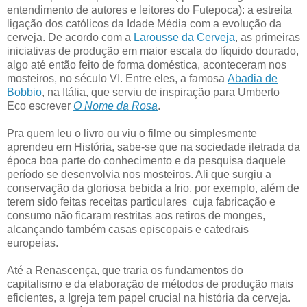
entendimento de autores e leitores do Futepoca): a estreita
ligação dos católicos da Idade Média com a evolução da
cerveja. De acordo com a
Larousse da Cerveja
, as primeiras
iniciativas de produção em maior escala do líquido dourado,
algo até então feito de forma doméstica, aconteceram nos
mosteiros, no século VI. Entre eles, a famosa
Abadia de
Bobbio
, na Itália, que serviu de inspiração para Umberto
Eco escrever
O Nome da Rosa
.
Pra quem leu o livro ou viu o filme ou simplesmente
aprendeu em História, sabe-se que na sociedade iletrada da
época boa parte do conhecimento e da pesquisa daquele
período se desenvolvia nos mosteiros. Ali que surgiu a
conservação da gloriosa bebida a frio, por exemplo, além de
terem sido feitas receitas particulares cuja fabricação e
consumo não ficaram restritas aos retiros de monges,
alcançando também casas episcopais e catedrais
europeias.
Até a Renascença, que traria os fundamentos do
capitalismo e da elaboração de métodos de produção mais
eficientes, a Igreja tem papel crucial na história da cerveja.