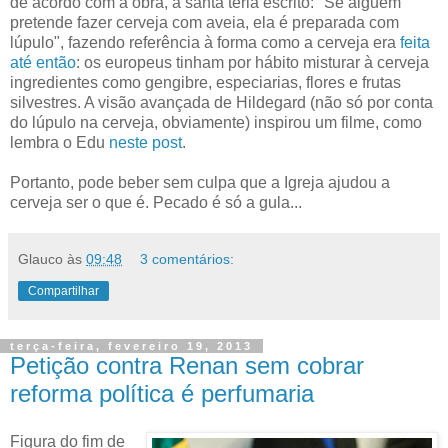
de acordo com a obra, a santa teria escrito: "Se alguém
pretende fazer cerveja com aveia, ela é preparada com
lúpulo", fazendo referência à forma como a cerveja era
feita
até então
: os europeus tinham por hábito misturar à cerveja
ingredientes como gengibre, especiarias, flores e frutas
silvestres. A visão avançada de Hildegard (não só por conta
do lúpulo na cerveja, obviamente) inspirou um filme, como
lembra o Edu
neste post
.
Portanto, pode beber sem culpa que a Igreja ajudou a
cerveja ser o que é. Pecado é só a gula...
Glauco
às
09:48
3 comentários:
Compartilhar
terça-feira, fevereiro 19, 2013
Petição contra Renan sem cobrar
reforma política é perfumaria
Figura do fim de