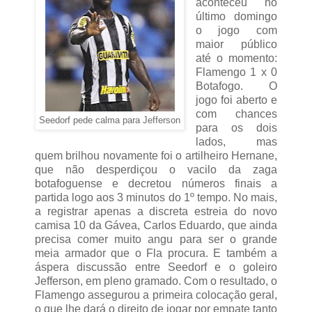
aconteceu no
último domingo
o jogo com
maior público
até o momento:
Flamengo 1 x 0
Botafogo. O
jogo foi aberto e
com chances
Seedorf pede calma para Jefferson
para os dois
lados, mas
quem brilhou novamente foi o artilheiro Hernane,
que não desperdiçou o vacilo da zaga
botafoguense e decretou números finais a
partida logo aos 3 minutos do 1º tempo. No mais,
a registrar apenas a discreta estreia do novo
camisa 10 da Gávea, Carlos Eduardo, que ainda
precisa comer muito angu para ser o grande
meia armador que o Fla procura. E também a
áspera discussão entre Seedorf e o goleiro
Jefferson, em pleno gramado. Com o resultado, o
Flamengo assegurou a primeira colocação geral,
o que lhe dará o direito de jogar por empate tanto