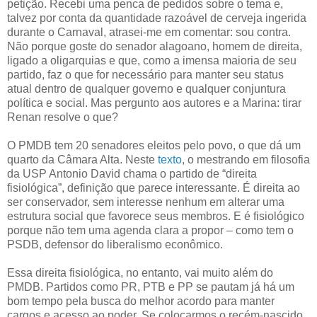
petição. Recebi uma penca de pedidos sobre o tema e,
talvez por conta da quantidade razoável de cerveja ingerida
durante o Carnaval, atrasei-me em comentar: sou contra.
Não porque goste do senador alagoano, homem de direita,
ligado a oligarquias e que, como a imensa maioria de seu
partido, faz o que for necessário para manter seu status
atual dentro de qualquer governo e qualquer conjuntura
política e social. Mas pergunto aos autores e a Marina: tirar
Renan resolve o que?
O PMDB tem 20 senadores eleitos pelo povo, o que dá um
quarto da Câmara Alta. Neste
texto
, o mestrando em filosofia
da USP Antonio David chama o partido de “direita
fisiológica”, definição que parece interessante. É direita ao
ser conservador, sem interesse nenhum em alterar uma
estrutura social que favorece seus membros. E é fisiológico
porque não tem uma agenda clara a propor – como tem o
PSDB, defensor do liberalismo econômico.
Essa direita fisiológica, no entanto, vai muito além do
PMDB. Partidos como PR, PTB e PP se pautam já há um
bom tempo pela busca do melhor acordo para manter
cargos e acesso ao poder. Se colocarmos o recém-nascido