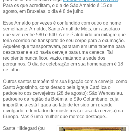
Para os que acreditam, o dia de São Arnaldo é 15 de
agosto, em Bruxelas, o dia é 8 de julho.
Esse Arnaldo por vezes é confundido com outro de nome
semelhante, Arnoldo, Santo Arnulf de Mets, um austríaco
que viveu entre 580 e 640. A ele é atribuído um milagre que
teria ocorrido no transporte de seu corpo para a exumação.
Aqueles que transportavam, pararam em uma taberna para
descansar e e só havia cerveja para uma caneca. Tal
recipiente nunca ficou vazio, matando a sede dos
peregrinos. O dia de celebração em sua homenagem é 18
de julho.
Outros santos também têm sua ligação com a cerveja, como
Santo Agostinho, considerado pela Igreja Católica o
padroeiro dos cervejeiros (28 de agosto); São Wenceslau,
padroeiro da região da Boêmia, e São Columbano, cuja
importância está ligada ao fato de ter sido um grande
divulgador e fundador de mosteiros (a casa da cerveja) na
Europa. Mas é uma mulher que merece destaque...
Santa Hildegard (ou