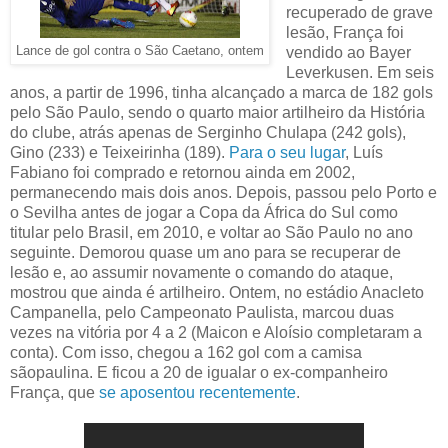
recuperado de grave
lesão, França foi
Lance de gol contra o São Caetano, ontem
vendido ao Bayer
Leverkusen. Em seis
anos, a partir de 1996, tinha alcançado a marca de 182 gols
pelo São Paulo, sendo o quarto maior artilheiro da História
do clube, atrás apenas de Serginho Chulapa (242 gols),
Gino (233) e Teixeirinha (189).
Para o seu lugar
, Luís
Fabiano foi comprado e retornou ainda em 2002,
permanecendo mais dois anos. Depois, passou pelo Porto e
o Sevilha antes de jogar a Copa da África do Sul como
titular pelo Brasil, em 2010, e voltar ao São Paulo no ano
seguinte. Demorou quase um ano para se recuperar de
lesão e, ao assumir novamente o comando do ataque,
mostrou que ainda é artilheiro. Ontem, no estádio Anacleto
Campanella, pelo Campeonato Paulista, marcou duas
vezes na vitória por 4 a 2 (Maicon e Aloísio completaram a
conta). Com isso, chegou a 162 gol com a camisa
sãopaulina. E ficou a 20 de igualar o ex-companheiro
França, que
se aposentou recentemente
.