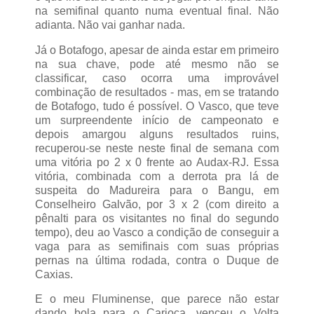
na semifinal quanto numa eventual final. Não
adianta. Não vai ganhar nada.
Já o Botafogo, apesar de ainda estar em primeiro
na sua chave, pode até mesmo não se
classificar, caso ocorra uma improvável
combinação de resultados - mas, em se tratando
de Botafogo, tudo é possível. O Vasco, que teve
um surpreendente início de campeonato e
depois amargou alguns resultados ruins,
recuperou-se neste neste final de semana com
uma vitória po 2 x 0 frente ao Audax-RJ. Essa
vitória, combinada com a derrota pra lá de
suspeita do Madureira para o Bangu, em
Conselheiro Galvão, por 3 x 2 (com direito a
pênalti para os visitantes no final do segundo
tempo), deu ao Vasco a condição de conseguir a
vaga para as semifinais com suas próprias
pernas na última rodada, contra o Duque de
Caxias.
E o meu Fluminense, que parece não estar
dando bola para o Carioca, venceu o Volta