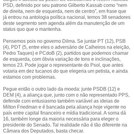
PSD, definido por seu patrono Gilberto Kassab como “nem
de direita, nem de esquerda, nem de centro”, em frase que
já entrou na antologia política nacional, temos 38 senadores
deste segmento sem agenda além da manutenção de um
status quo que o mantenha.
Pensemos pois no governo Dilma. Se juntar PT (12), PSB
(4), PDT (5, entre eles o adversário de Calheiros na eleição,
Pedro Taques) e PCdoB (2), partidos que podemos chamar
de esquerda, com óbvia variação de tons e inclinações,
temos 23. Pode jogar o representante do Psol, que antes
votaria em dez tucanos do que elegeria um petista, e ainda
estamos com problemas.
Pegue então o outro lado da moeda: junte PSDB (12) e
DEM (4), a aliança que, junto com o não representado PPS,
defende com entusiasmo também variável as ideias de
Milton Friedman e é bancada pela aliança hoje vigente no
país entre capital financeiro e mídia tradicional. A soma dá
16, também longe da maioria necessária para eleger o
presidente do Senado. Tal realidade não é tão diferente na
Câmara dos Deputados, basta checar.