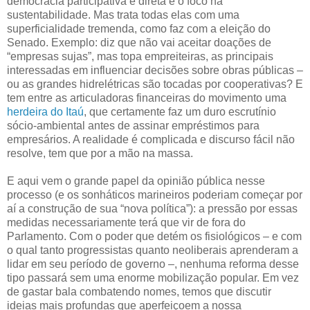
democracia participativa e direta e o foco na
sustentabilidade. Mas trata todas elas com uma
superficialidade tremenda, como faz com a eleição do
Senado. Exemplo: diz que não vai aceitar doações de
“empresas sujas”, mas topa empreiteiras, as principais
interessadas em influenciar decisões sobre obras públicas –
ou as grandes hidrelétricas são tocadas por cooperativas? E
tem entre as articuladoras financeiras do movimento uma
herdeira do Itaú
, que certamente faz um duro escrutínio
sócio-ambiental antes de assinar empréstimos para
empresários. A realidade é complicada e discurso fácil não
resolve, tem que por a mão na massa.
E aqui vem o grande papel da opinião pública nesse
processo (e os sonháticos marineiros poderiam começar por
aí a construção de sua “nova política”): a pressão por essas
medidas necessariamente terá que vir de fora do
Parlamento. Com o poder que detém os fisiológicos – e com
o qual tanto progressistas quanto neoliberais aprenderam a
lidar em seu período de governo –, nenhuma reforma desse
tipo passará sem uma enorme mobilização popular. Em vez
de gastar bala combatendo nomes, temos que discutir
ideias mais profundas que aperfeiçoem a nossa