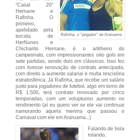
“Casal 20”
Hernane e
Rafinha. O
primeiro,
apelidado pela
Rafinha, o "pegador" de Araruama
torcida de
HerNunes e
Chicharito Hernane, é o artilheiro do
campeonato, com impressionantes oito gols em
sete partidas, sendo dois em clássicos. Isso fez
com tivesse renovação de contrato antecipada,
com direito a aumento salarial e multa rescisória
estratosférica. Já Rafinha, que recebe um salário
justo para jogadores de futebol, algo em torno de
R$ 1.500, terá contrato renovado por cinco
temporadas, com um voluptuoso aumento no
rendimento (aí eu quero ver se ele vai continuar
namorando aquela menina que passou o
Carnaval com ele em Araruama...)
Falando de bola
rolando,