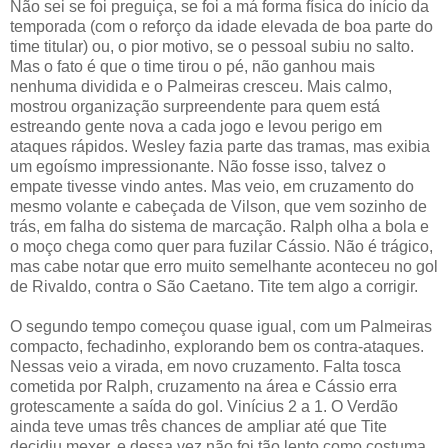
Não sei se foi preguiça, se foi a má forma física do início da
temporada (com o reforço da idade elevada de boa parte do
time titular) ou, o pior motivo, se o pessoal subiu no salto.
Mas o fato é que o time tirou o pé, não ganhou mais
nenhuma dividida e o Palmeiras cresceu. Mais calmo,
mostrou organização surpreendente para quem está
estreando gente nova a cada jogo e levou perigo em
ataques rápidos. Wesley fazia parte das tramas, mas exibia
um egoísmo impressionante. Não fosse isso, talvez o
empate tivesse vindo antes. Mas veio, em cruzamento do
mesmo volante e cabeçada de Vilson, que vem sozinho de
trás, em falha do sistema de marcação. Ralph olha a bola e
o moço chega como quer para fuzilar Cássio. Não é trágico,
mas cabe notar que erro muito semelhante aconteceu no gol
de Rivaldo, contra o São Caetano. Tite tem algo a corrigir.
O segundo tempo começou quase igual, com um Palmeiras
compacto, fechadinho, explorando bem os contra-ataques.
Nessas veio a virada, em novo cruzamento. Falta tosca
cometida por Ralph, cruzamento na área e Cássio erra
grotescamente a saída do gol. Vinícius 2 a 1. O Verdão
ainda teve umas três chances de ampliar até que Tite
decidiu mexer, e dessa vez não foi tão lento como costuma.