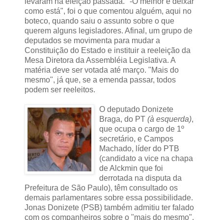
levaram na eleição passada. "-O melhor é deixar
como está", foi o que comentou alguém, aqui no
boteco, quando saiu o assunto sobre o que
querem alguns legisladores. Afinal, um grupo de
deputados se movimenta para mudar a
Constituição do Estado e instituir a reeleição da
Mesa Diretora da Assembléia Legislativa. A
matéria deve ser votada até março. "Mais do
mesmo", já que, se a emenda passar, todos
podem ser reeleitos.
O deputado Donizete
Braga, do PT
(à esquerda)
,
que ocupa o cargo de 1º
secretário, e Campos
Machado, líder do PTB
(candidato a vice na chapa
de Alckmin que foi
derrotada na disputa da
Prefeitura de São Paulo), têm consultado os
demais parlamentares sobre essa possibilidade.
Jonas Donizete (PSB) também admitiu ter falado
com os companheiros sobre o "mais do mesmo".