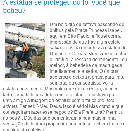
A estátua se protegeu ou foi você que
bebeu?
Um belo dia eu estava passando de
ônibus pela Praça Princesa Isabel,
aqui em São Paulo, e fiquei com a
impressão de que havia um colete
salva-vidas na gigantesca estátua do
Duque de Caxias. Meio zonzo, atribuí
o "delírio" à ressaca do momento - ou
melhor, à bebedeira da madrugada
imediatamente anterior. O ônibus
acelerou e deixou a praça para trás,
sem que eu conseguisse ver a
estátua novamente. Mas notei que uma menina, ao meu
lado, tinha feito uma foto com o celular. E mostrava para
uma amiga a imagem da estátua com o tal colete
(foto
acima)
. Pensei: "-Meu Deus, isso é sério! Mas como é que
conseguiram fazer esse negócio? E a Prefeitura? Permitiu
na boa?". Dúvidas que aumentaram ainda mais minha
sensação de tontura proporcionada pelo álcool em fuga e o
sacolejo do coletivo.