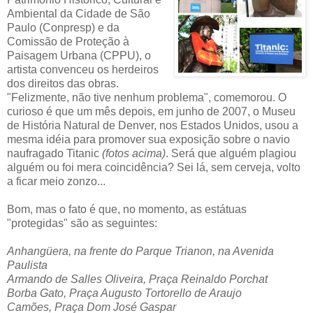
Ambiental da Cidade de São
Paulo (Conpresp) e da
Comissão de Proteção à
Paisagem Urbana (CPPU), o
artista convenceu os herdeiros
dos direitos das obras.
"Felizmente, não tive nenhum problema", comemorou. O
curioso é que um mês depois, em junho de 2007, o Museu
de História Natural de Denver, nos Estados Unidos, usou a
mesma idéia para promover sua exposição sobre o navio
naufragado Titanic
(fotos acima)
. Será que alguém plagiou
alguém ou foi mera coincidência? Sei lá, sem cerveja, volto
a ficar meio zonzo...
Bom, mas o fato é que, no momento, as estátuas
"protegidas" são as seguintes:
Anhangüera, na frente do Parque Trianon, na Avenida
Paulista
Armando de Salles Oliveira, Praça Reinaldo Porchat
Borba Gato, Praça Augusto Tortorello de Araujo
Camões, Praça Dom José Gaspar