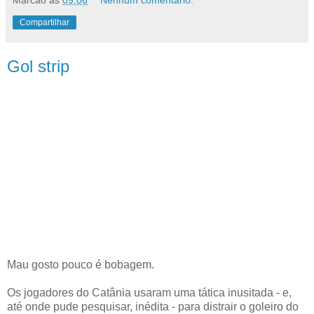
Marcão
às
09:06
Nenhum comentário:
Compartilhar
Gol strip
Mau gosto pouco é bobagem.
Os jogadores do Catânia usaram uma tática inusitada - e,
até onde pude pesquisar, inédita - para distrair o goleiro do