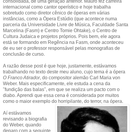
consolidada, de uma geração anterior. Mauro fez carreira
internacional como cantor operístico e hoje trabalha
sobretudo como diretor cênico de óperas em várias
instâncias, como a Ópera Estúdio (que acontece numa
parceria da Universidade Livre de Música, Faculdade Santa
Marcelina (Fasm) e Centro Tomie Ohtake), o Centro de
Cultura Judaica e projetos próprios. Pois bem, ele agora
está se formando em Regência na Fasm, onde aconteceu
de eu ser o professor responsável pelas monografias de
conclusão de curso.
A razão desse post é que hoje, justamente, estávamos
trabalhando no texto deste meu aluno, cujo tema é a ópera
O Franco Atirador
, do compositor alemão Carl Maria von
Weber. Mais especificamente, ele estuda a cena da
"fundição das balas", em que se realiza um pacto com o
diabo. Aprendi que essa cena é considerada por muitos
como o maior exemplo do horripilante, do terror, na ópera.
Aí estávamos
revisando a biografia
do Weber, quando
deparo com a seguinte