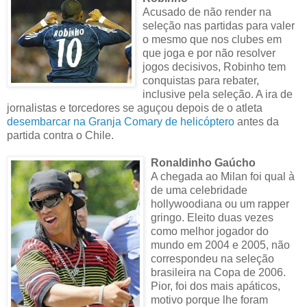
Acusado de não render na
seleção nas partidas para valer
o mesmo que nos clubes em
que joga e por não resolver
jogos decisivos, Robinho tem
conquistas para rebater,
inclusive pela seleção. A ira de
jornalistas e torcedores se aguçou depois de o atleta
desembarcar na Granja Comary de helicóptero
antes da
partida contra o Chile.
Ronaldinho Gaúcho
A chegada ao Milan foi qual à
de uma celebridade
hollywoodiana ou um rapper
gringo. Eleito duas vezes
como melhor jogador do
mundo em 2004 e 2005, não
correspondeu na seleção
brasileira na Copa de 2006.
Pior, foi dos mais apáticos,
motivo porque lhe foram