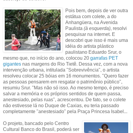
Pois bem, depois de ver outra
estátua com colete, a do
Anhangüera, na Avenida
Paulista
(à esquerda)
, resolvi
pesquisar na internet. E
descobri que isso é mais uma
idéia do artista plástico
paulistano Eduardo Srur, o
mesmo que, no início do ano, colocou 20
garrafas PET
gigantes
nas margens do Rio Tietê. Dessa vez, com a nova
intervenção urbana, intitulada "Sobrevivência", o artista
resolveu colocar 25 bóias em 16 monumentos. "Quero fazer
as pessoas pensarem em resgatar o patrimônio público",
resumiu Srur. "Mas não só isso. Ao mesmo tempo, é preciso
salvar a memória e os próprios sentidos de quem passa,
anestesiado, pelas ruas", acrescentou. De fato, se o colete
não estivesse lá no Duque de Caxias, eu teria passado
completamente "anestesiado" pela Praça Princesa Isabel...
O projeto, bancado pelo Centro
Cultural Banco do Brasil, poderá ser