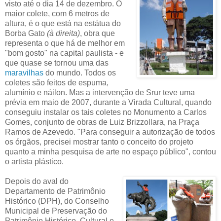
visto até o dia 14 de dezembro. O
maior colete, com 6 metros de
altura, é o que está na estátua do
Borba Gato
(à direita)
, obra que
representa o que há de melhor em
"bom gosto" na capital paulista - e
que quase se tornou uma das
maravilhas
do mundo. Todos os
coletes são feitos de espuma,
alumínio e náilon. Mas a intervenção de Srur teve uma
prévia em maio de 2007, durante a Virada Cultural, quando
conseguiu instalar os tais coletes no Monumento a Carlos
Gomes, conjunto de obras de Luiz Brizzollara, na Praça
Ramos de Azevedo. "Para conseguir a autorização de todos
os órgãos, precisei mostrar tanto o conceito do projeto
quanto a minha pesquisa de arte no espaço público", contou
o artista plástico.
Depois do aval do
Departamento de Patrimônio
Histórico (DPH), do Conselho
Municipal de Preservação do
Patrimônio Histórico, Cultural e