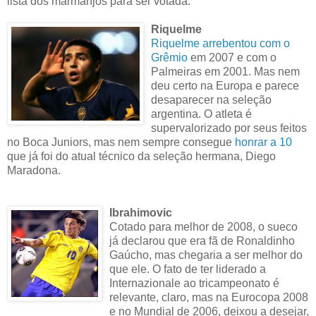
lista dos marmanjos para ser votada.
Riquelme
Riquelme arrebentou com o
Grêmio
em 2007 e com o
Palmeiras em 2001. Mas nem
deu certo na Europa e parece
desaparecer na seleção
argentina. O atleta é
supervalorizado por seus feitos
no Boca Juniors, mas nem sempre consegue
honrar a 10
que já foi do atual técnico da seleção hermana, Diego
Maradona.
Ibrahimovic
Cotado para melhor de 2008, o sueco
já declarou que era fã de Ronaldinho
Gaúcho, mas chegaria a ser melhor do
que ele. O fato de ter liderado a
Internazionale ao tricampeonato é
relevante, claro, mas na Eurocopa 2008
e no Mundial de 2006, deixou a desejar,