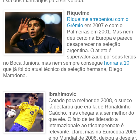
lista dos marmanjos para ser votada.
Riquelme
Riquelme arrebentou com o
Grêmio
em 2007 e com o
Palmeiras em 2001. Mas nem
deu certo na Europa e parece
desaparecer na seleção
argentina. O atleta é
supervalorizado por seus feitos
no Boca Juniors, mas nem sempre consegue
honrar a 10
que já foi do atual técnico da seleção hermana, Diego
Maradona.
Ibrahimovic
Cotado para melhor de 2008, o sueco
já declarou que era fã de Ronaldinho
Gaúcho, mas chegaria a ser melhor do
que ele. O fato de ter liderado a
Internazionale ao tricampeonato é
relevante, claro, mas na Eurocopa 2008
e no Mundial de 2006, deixou a desejar,