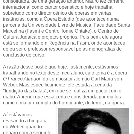
consolidada, de uma geração anterior. Mauro fez carreira
internacional como cantor operístico e hoje trabalha
sobretudo como diretor cênico de óperas em várias
instâncias, como a Ópera Estúdio (que acontece numa
parceria da Universidade Livre de Música, Faculdade Santa
Marcelina (Fasm) e Centro Tomie Ohtake), o Centro de
Cultura Judaica e projetos próprios. Pois bem, ele agora
está se formando em Regência na Fasm, onde aconteceu
de eu ser o professor responsável pelas monografias de
conclusão de curso.
A razão desse post é que hoje, justamente, estávamos
trabalhando no texto deste meu aluno, cujo tema é a ópera
O Franco Atirador
, do compositor alemão Carl Maria von
Weber. Mais especificamente, ele estuda a cena da
"fundição das balas", em que se realiza um pacto com o
diabo. Aprendi que essa cena é considerada por muitos
como o maior exemplo do horripilante, do terror, na ópera.
Aí estávamos
revisando a biografia
do Weber, quando
deparo com a seguinte