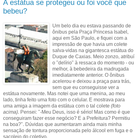
A estátua se protegeu ou foi você que
bebeu?
Um belo dia eu estava passando de
ônibus pela Praça Princesa Isabel,
aqui em São Paulo, e fiquei com a
impressão de que havia um colete
salva-vidas na gigantesca estátua do
Duque de Caxias. Meio zonzo, atribuí
o "delírio" à ressaca do momento - ou
melhor, à bebedeira da madrugada
imediatamente anterior. O ônibus
acelerou e deixou a praça para trás,
sem que eu conseguisse ver a
estátua novamente. Mas notei que uma menina, ao meu
lado, tinha feito uma foto com o celular. E mostrava para
uma amiga a imagem da estátua com o tal colete
(foto
acima)
. Pensei: "-Meu Deus, isso é sério! Mas como é que
conseguiram fazer esse negócio? E a Prefeitura? Permitiu
na boa?". Dúvidas que aumentaram ainda mais minha
sensação de tontura proporcionada pelo álcool em fuga e o
sacolejo do coletivo.