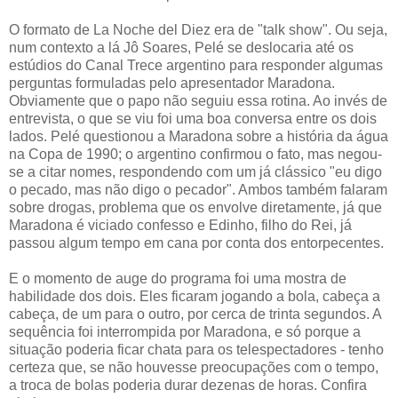
O formato de La Noche del Diez era de "talk show". Ou seja,
num contexto a lá Jô Soares, Pelé se deslocaria até os
estúdios do Canal Trece argentino para responder algumas
perguntas formuladas pelo apresentador Maradona.
Obviamente que o papo não seguiu essa rotina. Ao invés de
entrevista, o que se viu foi uma boa conversa entre os dois
lados. Pelé questionou a Maradona sobre a história da água
na Copa de 1990; o argentino confirmou o fato, mas negou-
se a citar nomes, respondendo com um já clássico "eu digo
o pecado, mas não digo o pecador". Ambos também falaram
sobre drogas, problema que os envolve diretamente, já que
Maradona é viciado confesso e Edinho, filho do Rei, já
passou algum tempo em cana por conta dos entorpecentes.
E o momento de auge do programa foi uma mostra de
habilidade dos dois. Eles ficaram jogando a bola, cabeça a
cabeça, de um para o outro, por cerca de trinta segundos. A
sequência foi interrompida por Maradona, e só porque a
situação poderia ficar chata para os telespectadores - tenho
certeza que, se não houvesse preocupações com o tempo,
a troca de bolas poderia durar dezenas de horas. Confira