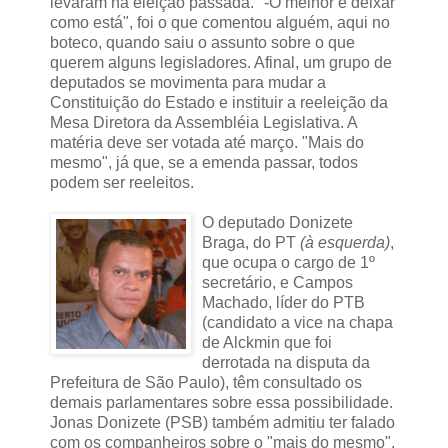
levaram na eleição passada. "-O melhor é deixar
como está", foi o que comentou alguém, aqui no
boteco, quando saiu o assunto sobre o que
querem alguns legisladores. Afinal, um grupo de
deputados se movimenta para mudar a
Constituição do Estado e instituir a reeleição da
Mesa Diretora da Assembléia Legislativa. A
matéria deve ser votada até março. "Mais do
mesmo", já que, se a emenda passar, todos
podem ser reeleitos.
O deputado Donizete
Braga, do PT
(à esquerda)
,
que ocupa o cargo de 1º
secretário, e Campos
Machado, líder do PTB
(candidato a vice na chapa
de Alckmin que foi
derrotada na disputa da
Prefeitura de São Paulo), têm consultado os
demais parlamentares sobre essa possibilidade.
Jonas Donizete (PSB) também admitiu ter falado
com os companheiros sobre o "mais do mesmo".