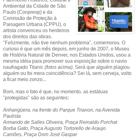
Ambiental da Cidade de São
Paulo (Conpresp) e da
Comissão de Proteção à
Paisagem Urbana (CPPU), o
artista convenceu os herdeiros
dos direitos das obras.
"Felizmente, não tive nenhum problema", comemorou. O
curioso é que um mês depois, em junho de 2007, o Museu
de História Natural de Denver, nos Estados Unidos, usou a
mesma idéia para promover sua exposição sobre o navio
naufragado Titanic
(fotos acima)
. Será que alguém plagiou
alguém ou foi mera coincidência? Sei lá, sem cerveja, volto
a ficar meio zonzo...
Bom, mas o fato é que, no momento, as estátuas
"protegidas" são as seguintes:
Anhangüera, na frente do Parque Trianon, na Avenida
Paulista
Armando de Salles Oliveira, Praça Reinaldo Porchat
Borba Gato, Praça Augusto Tortorello de Araujo
Camões, Praça Dom José Gaspar