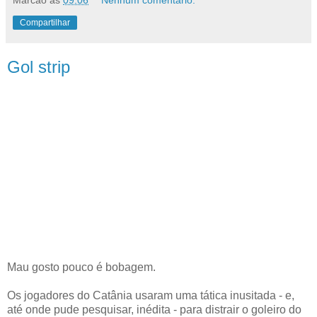
Marcão
às
09:06
Nenhum comentário:
Compartilhar
Gol strip
Mau gosto pouco é bobagem.
Os jogadores do Catânia usaram uma tática inusitada - e,
até onde pude pesquisar, inédita - para distrair o goleiro do