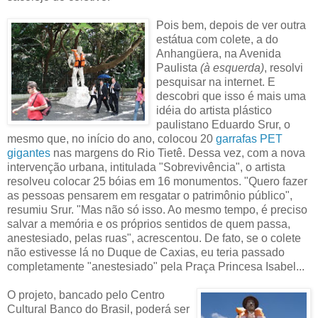
Pois bem, depois de ver outra
estátua com colete, a do
Anhangüera, na Avenida
Paulista
(à esquerda)
, resolvi
pesquisar na internet. E
descobri que isso é mais uma
idéia do artista plástico
paulistano Eduardo Srur, o
mesmo que, no início do ano, colocou 20
garrafas PET
gigantes
nas margens do Rio Tietê. Dessa vez, com a nova
intervenção urbana, intitulada "Sobrevivência", o artista
resolveu colocar 25 bóias em 16 monumentos. "Quero fazer
as pessoas pensarem em resgatar o patrimônio público",
resumiu Srur. "Mas não só isso. Ao mesmo tempo, é preciso
salvar a memória e os próprios sentidos de quem passa,
anestesiado, pelas ruas", acrescentou. De fato, se o colete
não estivesse lá no Duque de Caxias, eu teria passado
completamente "anestesiado" pela Praça Princesa Isabel...
O projeto, bancado pelo Centro
Cultural Banco do Brasil, poderá ser