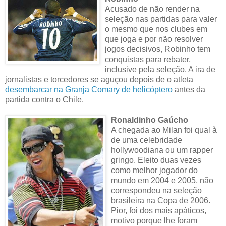
Acusado de não render na
seleção nas partidas para valer
o mesmo que nos clubes em
que joga e por não resolver
jogos decisivos, Robinho tem
conquistas para rebater,
inclusive pela seleção. A ira de
jornalistas e torcedores se aguçou depois de o atleta
desembarcar na Granja Comary de helicóptero
antes da
partida contra o Chile.
Ronaldinho Gaúcho
A chegada ao Milan foi qual à
de uma celebridade
hollywoodiana ou um rapper
gringo. Eleito duas vezes
como melhor jogador do
mundo em 2004 e 2005, não
correspondeu na seleção
brasileira na Copa de 2006.
Pior, foi dos mais apáticos,
motivo porque lhe foram