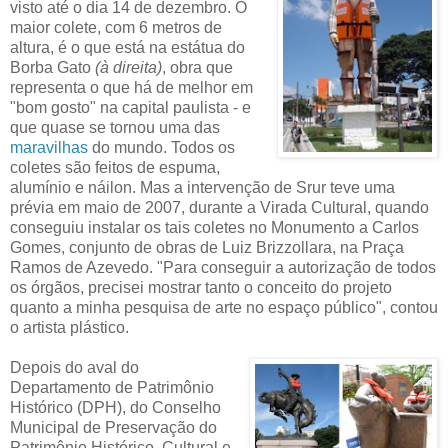
visto até o dia 14 de dezembro. O
maior colete, com 6 metros de
altura, é o que está na estátua do
Borba Gato
(à direita)
, obra que
representa o que há de melhor em
"bom gosto" na capital paulista - e
que quase se tornou uma das
maravilhas
do mundo. Todos os
coletes são feitos de espuma,
alumínio e náilon. Mas a intervenção de Srur teve uma
prévia em maio de 2007, durante a Virada Cultural, quando
conseguiu instalar os tais coletes no Monumento a Carlos
Gomes, conjunto de obras de Luiz Brizzollara, na Praça
Ramos de Azevedo. "Para conseguir a autorização de todos
os órgãos, precisei mostrar tanto o conceito do projeto
quanto a minha pesquisa de arte no espaço público", contou
o artista plástico.
Depois do aval do
Departamento de Patrimônio
Histórico (DPH), do Conselho
Municipal de Preservação do
Patrimônio Histórico, Cultural e