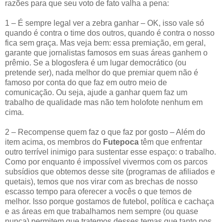
razões para que seu voto de fato valha a pena:
1 – É sempre legal ver a zebra ganhar – OK, isso vale só
quando é contra o time dos outros, quando é contra o nosso
fica sem graça. Mas veja bem: essa premiação, em geral,
garante que jornalistas famosos em suas áreas ganhem o
prêmio. Se a blogosfera é um lugar democrático (ou
pretende ser), nada melhor do que premiar quem não é
famoso por conta do que faz em outro meio de
comunicação. Ou seja, ajude a ganhar quem faz um
trabalho de qualidade mas não tem holofote nenhum em
cima.
2 – Recompense quem faz o que faz por gosto – Além do
item acima, os membros do
Futepoca
têm que enfrentar
outro terrível inimigo para sustentar esse espaço: o trabalho.
Como por enquanto é impossível vivermos com os parcos
subsídios que obtemos desse site (programas de afiliados e
quetais), temos que nos virar com as brechas de nosso
escasso tempo para oferecer a vocês o que temos de
melhor. Isso porque gostamos de futebol, política e cachaça
e as áreas em que trabalhamos nem sempre (ou quase
nunca) permitem que tratemos desses temas que tanto nos