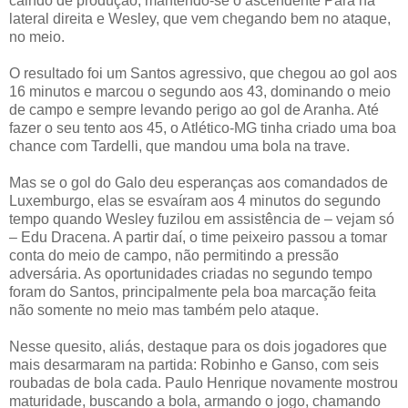
caindo de produção, mantendo-se o ascendente Pará na
lateral direita e Wesley, que vem chegando bem no ataque,
no meio.
O resultado foi um Santos agressivo, que chegou ao gol aos
16 minutos e marcou o segundo aos 43, dominando o meio
de campo e sempre levando perigo ao gol de Aranha. Até
fazer o seu tento aos 45, o Atlético-MG tinha criado uma boa
chance com Tardelli, que mandou uma bola na trave.
Mas se o gol do Galo deu esperanças aos comandados de
Luxemburgo, elas se esvaíram aos 4 minutos do segundo
tempo quando Wesley fuzilou em assistência de – vejam só
– Edu Dracena. A partir daí, o time peixeiro passou a tomar
conta do meio de campo, não permitindo a pressão
adversária. As oportunidades criadas no segundo tempo
foram do Santos, principalmente pela boa marcação feita
não somente no meio mas também pelo ataque.
Nesse quesito, aliás, destaque para os dois jogadores que
mais desarmaram na partida: Robinho e Ganso, com seis
roubadas de bola cada. Paulo Henrique novamente mostrou
maturidade, buscando a bola, armando o jogo, chamando