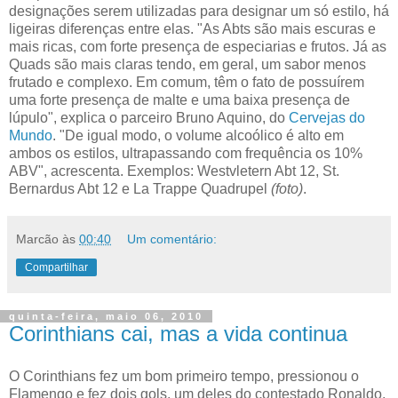
designações serem utilizadas para designar um só estilo, há
ligeiras diferenças entre elas. "As Abts são mais escuras e
mais ricas, com forte presença de especiarias e frutos. Já as
Quads são mais claras tendo, em geral, um sabor menos
frutado e complexo. Em comum, têm o fato de possuírem
uma forte presença de malte e uma baixa presença de
lúpulo", explica o parceiro Bruno Aquino, do
Cervejas do
Mundo
. "De igual modo, o volume alcoólico é alto em
ambos os estilos, ultrapassando com frequência os 10%
ABV", acrescenta. Exemplos: Westvletern Abt 12, St.
Bernardus Abt 12 e La Trappe Quadrupel
(foto)
.
Marcão
às
00:40
Um comentário:
Compartilhar
quinta-feira, maio 06, 2010
Corinthians cai, mas a vida continua
O Corinthians fez um bom primeiro tempo, pressionou o
Flamengo e fez dois gols, um deles do contestado Ronaldo,