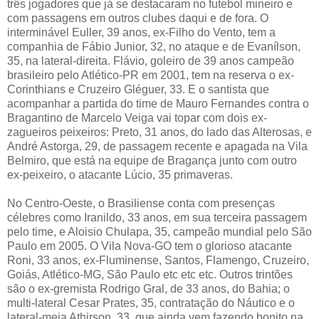
três jogadores que já se destacaram no futebol mineiro e
com passagens em outros clubes daqui e de fora. O
interminável Euller, 39 anos, ex-Filho do Vento, tem a
companhia de Fábio Junior, 32, no ataque e de Evanílson,
35, na lateral-direita. Flávio, goleiro de 39 anos campeão
brasileiro pelo Atlético-PR em 2001, tem na reserva o ex-
Corinthians e Cruzeiro Gléguer, 33. E o santista que
acompanhar a partida do time de Mauro Fernandes contra o
Bragantino de Marcelo Veiga vai topar com dois ex-
zagueiros peixeiros: Preto, 31 anos, do lado das Alterosas, e
André Astorga, 29, de passagem recente e apagada na Vila
Belmiro, que está na equipe de Bragança junto com outro
ex-peixeiro, o atacante Lúcio, 35 primaveras.
No Centro-Oeste, o Brasiliense conta com presenças
célebres como Iranildo, 33 anos, em sua terceira passagem
pelo time, e Aloisio Chulapa, 35, campeão mundial pelo São
Paulo em 2005. O Vila Nova-GO tem o glorioso atacante
Roni, 33 anos, ex-Fluminense, Santos, Flamengo, Cruzeiro,
Goiás, Atlético-MG, São Paulo etc etc etc. Outros trintões
são o ex-gremista Rodrigo Gral, de 33 anos, do Bahia; o
multi-lateral Cesar Prates, 35, contratação do Náutico e o
lateral-meia Athirson, 33, que ainda vem fazendo bonito na