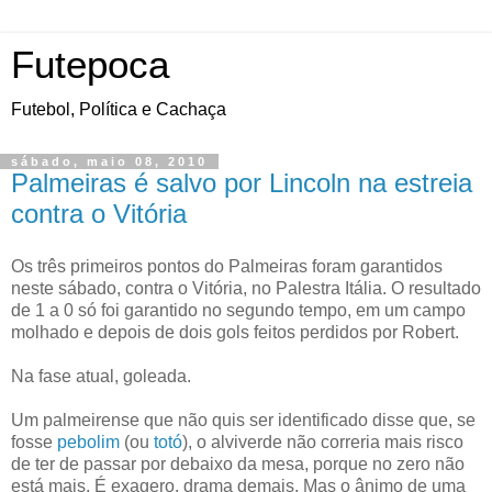
Futepoca
Futebol, Política e Cachaça
sábado, maio 08, 2010
Palmeiras é salvo por Lincoln na estreia
contra o Vitória
Os três primeiros pontos do Palmeiras foram garantidos
neste sábado, contra o Vitória, no Palestra Itália. O resultado
de 1 a 0 só foi garantido no segundo tempo, em um campo
molhado e depois de dois gols feitos perdidos por Robert.
Na fase atual, goleada.
Um palmeirense que não quis ser identificado disse que, se
fosse
pebolim
(ou
totó
), o alviverde não correria mais risco
de ter de passar por debaixo da mesa, porque no zero não
está mais. É exagero, drama demais. Mas o ânimo de uma