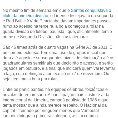
No mesmo fim de semana em que o
Santos conquistava o
título da primeira divisão
, o Linense festejava o da segunda
e Red Bull e XV de Piracicaba davam importantes passos
rumo ao acesso na terceira, a bola começou a rolar na
quarta divisão do futebol paulista - que, oficialmente, tem o
nome de Segunda Divisão, não custa lembrar.
São 46 times atrás de quatro vagas na Série A3 de 2011. É
um torneio extenso. Tem uma fase de grupos inicial que
dura até agosto e subsequentes níveis de eliminação até os
quadrangulares semifinais que decidirão o acesso, e serão
jogados em outubro, e a final que indicará quem vai levantar
a taça, cuja definição acontece só em 7 de novembro. Ou
seja, tem muita bola pra rolar.
Entre os participantes, há equipes célebres, folclóricas e
novatas-de-empresário. A participação mais ilustre é a da
Internacional de Limeira, campeã paulista de 1986 e que
tenta mostrar que ainda merece respeito. O Nacional da
capital - treinado por ninguém menos que Vampeta! -
também integra a primeira categoria, assim como o