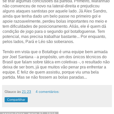
se tirar algumas conclusões da partida. Primeiro, Maranhão
não convenceu de novo na lateral-direita e prejudicou
alguns ataques santistas por aquele lado. Já Alex Sandro,
ainda que tenha dado um belo passe no primeiro gol e
apoie razoavelmente, perdeu bolas importantes no meio e
tem dificuldades de posicionamento. Aliás, ele é quem dá
condição de jogo para o segundo gol botafoguense. Tem
potencial, mas precisa trabalhar bastante... Por enquanto,
pelos lados, Pará e Léo são soberanos.
Tendo em vista que o Botafogo é uma equipe bem armada
por Joel Santana - a propósito, um dos únicos técnicos do
Brasil que falam sobre tática em coletivas -, o resultado não
deixa de ser bom, já que muitos vão penar pra enfrentar a
equipe. E feliz de quem assistiu, porque viu uma bela
partida. Mas se não fossem as bolas paradas...
Glauco
às
21:23
4 comentários:
Compartilhar
sexta-feira, maio 07, 2010