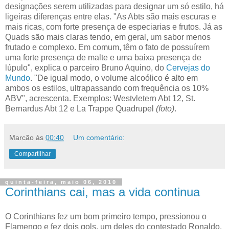
designações serem utilizadas para designar um só estilo, há
ligeiras diferenças entre elas. "As Abts são mais escuras e
mais ricas, com forte presença de especiarias e frutos. Já as
Quads são mais claras tendo, em geral, um sabor menos
frutado e complexo. Em comum, têm o fato de possuírem
uma forte presença de malte e uma baixa presença de
lúpulo", explica o parceiro Bruno Aquino, do
Cervejas do
Mundo
. "De igual modo, o volume alcoólico é alto em
ambos os estilos, ultrapassando com frequência os 10%
ABV", acrescenta. Exemplos: Westvletern Abt 12, St.
Bernardus Abt 12 e La Trappe Quadrupel
(foto)
.
Marcão
às
00:40
Um comentário:
Compartilhar
quinta-feira, maio 06, 2010
Corinthians cai, mas a vida continua
O Corinthians fez um bom primeiro tempo, pressionou o
Flamengo e fez dois gols, um deles do contestado Ronaldo,