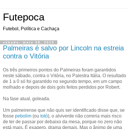
Futepoca
Futebol, Política e Cachaça
sábado, maio 08, 2010
Palmeiras é salvo por Lincoln na estreia
contra o Vitória
Os três primeiros pontos do Palmeiras foram garantidos
neste sábado, contra o Vitória, no Palestra Itália. O resultado
de 1 a 0 só foi garantido no segundo tempo, em um campo
molhado e depois de dois gols feitos perdidos por Robert.
Na fase atual, goleada.
Um palmeirense que não quis ser identificado disse que, se
fosse
pebolim
(ou
totó
), o alviverde não correria mais risco
de ter de passar por debaixo da mesa, porque no zero não
está mais. É exagero, drama demais. Mas o ânimo de uma