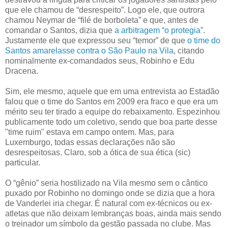
que ele chamou de “desrespeito”. Logo ele, que outrora
chamou Neymar de “filé de borboleta” e que, antes de
comandar o Santos, dizia que
a arbitragem “o protegia”
.
Justamente ele que expressou seu “temor” de que
o time do
Santos amarelasse contra o São Paulo na Vila
, citando
nominalmente ex-comandados seus, Robinho e Edu
Dracena.
Sim, ele mesmo, aquele que em uma entrevista ao Estadão
falou que o time do Santos em 2009 era fraco e que era um
mérito seu ter tirado a equipe do rebaixamento. Espezinhou
publicamente todo um coletivo, sendo que boa parte desse
"time ruim" estava em campo ontem. Mas, para
Luxemburgo, todas essas declarações não são
desrespeitosas. Claro, sob a ótica de sua ética (sic)
particular.
O “gênio” seria hostilizado na Vila mesmo sem o cântico
puxado por Robinho no domingo onde se dizia que a hora
de Vanderlei iria chegar. É natural com ex-técnicos ou ex-
atletas que não deixam lembranças boas, ainda mais sendo
o treinador um símbolo da gestão passada no clube. Mas