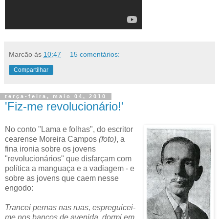
Marcão
às
10:47
15 comentários:
Compartilhar
terça-feira, maio 04, 2010
'Fiz-me revolucionário!'
No conto "Lama e folhas", do escritor
cearense Moreira Campos
(foto)
, a
fina ironia sobre os jovens
"revolucionários" que disfarçam com
política a manguaça e a vadiagem - e
sobre as jovens que caem nesse
engodo:
Trancei pernas nas ruas, espreguicei-
me nos bancos de avenida, dormi em