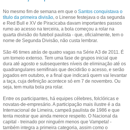
No mesmo fim de semana em que o
Santos conquistava o
título da primeira divisão
, o Linense festejava o da segunda
e Red Bull e XV de Piracicaba davam importantes passos
rumo ao acesso na terceira, a bola começou a rolar na
quarta divisão do futebol paulista - que, oficialmente, tem o
nome de Segunda Divisão, não custa lembrar.
São 46 times atrás de quatro vagas na Série A3 de 2011. É
um torneio extenso. Tem uma fase de grupos inicial que
dura até agosto e subsequentes níveis de eliminação até os
quadrangulares semifinais que decidirão o acesso, e serão
jogados em outubro, e a final que indicará quem vai levantar
a taça, cuja definição acontece só em 7 de novembro. Ou
seja, tem muita bola pra rolar.
Entre os participantes, há equipes célebres, folclóricas e
novatas-de-empresário. A participação mais ilustre é a da
Internacional de Limeira, campeã paulista de 1986 e que
tenta mostrar que ainda merece respeito. O Nacional da
capital - treinado por ninguém menos que Vampeta! -
também integra a primeira categoria, assim como o