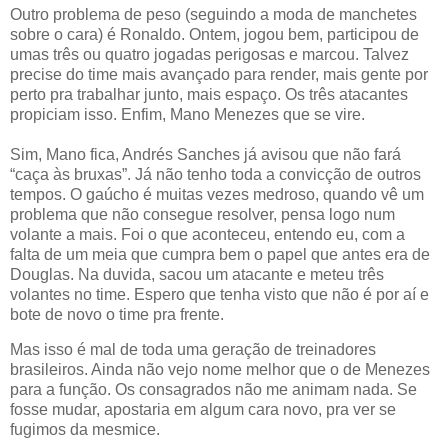
Outro problema de peso (seguindo a moda de manchetes
sobre o cara) é Ronaldo. Ontem, jogou bem, participou de
umas três ou quatro jogadas perigosas e marcou. Talvez
precise do time mais avançado para render, mais gente por
perto pra trabalhar junto, mais espaço. Os três atacantes
propiciam isso. Enfim, Mano Menezes que se vire.
Sim, Mano fica, Andrés Sanches já avisou que não fará
“caça às bruxas”. Já não tenho toda a convicção de outros
tempos. O gaúcho é muitas vezes medroso, quando vê um
problema que não consegue resolver, pensa logo num
volante a mais. Foi o que aconteceu, entendo eu, com a
falta de um meia que cumpra bem o papel que antes era de
Douglas. Na duvida, sacou um atacante e meteu três
volantes no time. Espero que tenha visto que não é por aí e
bote de novo o time pra frente.
Mas isso é mal de toda uma geração de treinadores
brasileiros. Ainda não vejo nome melhor que o de Menezes
para a função. Os consagrados não me animam nada. Se
fosse mudar, apostaria em algum cara novo, pra ver se
fugimos da mesmice.