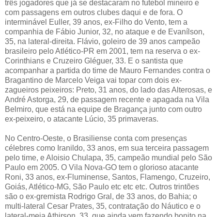
três jogadores que já se destacaram no futebol mineiro e
com passagens em outros clubes daqui e de fora. O
interminável Euller, 39 anos, ex-Filho do Vento, tem a
companhia de Fábio Junior, 32, no ataque e de Evanílson,
35, na lateral-direita. Flávio, goleiro de 39 anos campeão
brasileiro pelo Atlético-PR em 2001, tem na reserva o ex-
Corinthians e Cruzeiro Gléguer, 33. E o santista que
acompanhar a partida do time de Mauro Fernandes contra o
Bragantino de Marcelo Veiga vai topar com dois ex-
zagueiros peixeiros: Preto, 31 anos, do lado das Alterosas, e
André Astorga, 29, de passagem recente e apagada na Vila
Belmiro, que está na equipe de Bragança junto com outro
ex-peixeiro, o atacante Lúcio, 35 primaveras.
No Centro-Oeste, o Brasiliense conta com presenças
célebres como Iranildo, 33 anos, em sua terceira passagem
pelo time, e Aloisio Chulapa, 35, campeão mundial pelo São
Paulo em 2005. O Vila Nova-GO tem o glorioso atacante
Roni, 33 anos, ex-Fluminense, Santos, Flamengo, Cruzeiro,
Goiás, Atlético-MG, São Paulo etc etc etc. Outros trintões
são o ex-gremista Rodrigo Gral, de 33 anos, do Bahia; o
multi-lateral Cesar Prates, 35, contratação do Náutico e o
lateral-meia Athirson, 33, que ainda vem fazendo bonito na