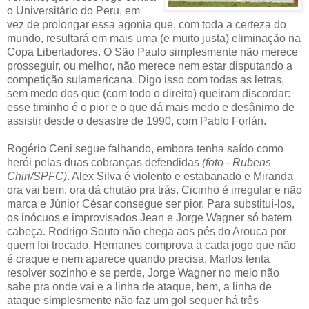
o Universitário do Peru, em
vez de prolongar essa agonia que, com toda a certeza do
mundo, resultará em mais uma (e muito justa) eliminação na
Copa Libertadores. O São Paulo simplesmente não merece
prosseguir, ou melhor, não merece nem estar disputando a
competição sulamericana. Digo isso com todas as letras,
sem medo dos que (com todo o direito) queiram discordar:
esse timinho é o pior e o que dá mais medo e desânimo de
assistir desde o desastre de 1990, com Pablo Forlán.
Rogério Ceni segue falhando, embora tenha saído como
herói pelas duas cobranças defendidas
(foto - Rubens
Chiri/SPFC)
. Alex Silva é violento e estabanado e Miranda
ora vai bem, ora dá chutão pra trás. Cicinho é irregular e não
marca e Júnior César consegue ser pior. Para substituí-los,
os inócuos e improvisados Jean e Jorge Wagner só batem
cabeça. Rodrigo Souto não chega aos pés do Arouca por
quem foi trocado, Hernanes comprova a cada jogo que não
é craque e nem aparece quando precisa, Marlos tenta
resolver sozinho e se perde, Jorge Wagner no meio não
sabe pra onde vai e a linha de ataque, bem, a linha de
ataque simplesmente não faz um gol sequer há três