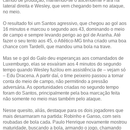
caindo de produção, mantendo-se o ascendente Pará na
lateral direita e Wesley, que vem chegando bem no ataque,
no meio.
O resultado foi um Santos agressivo, que chegou ao gol aos
16 minutos e marcou o segundo aos 43, dominando o meio
de campo e sempre levando perigo ao gol de Aranha. Até
fazer o seu tento aos 45, o Atlético-MG tinha criado uma boa
chance com Tardelli, que mandou uma bola na trave.
Mas se o gol do Galo deu esperanças aos comandados de
Luxemburgo, elas se esvaíram aos 4 minutos do segundo
tempo quando Wesley fuzilou em assistência de – vejam só
– Edu Dracena. A partir daí, o time peixeiro passou a tomar
conta do meio de campo, não permitindo a pressão
adversária. As oportunidades criadas no segundo tempo
foram do Santos, principalmente pela boa marcação feita
não somente no meio mas também pelo ataque.
Nesse quesito, aliás, destaque para os dois jogadores que
mais desarmaram na partida: Robinho e Ganso, com seis
roubadas de bola cada. Paulo Henrique novamente mostrou
maturidade, buscando a bola, armando o jogo, chamando