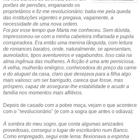
porões de pensões, enganando os
proprietários e fiz-me revolucionário: batia-me pela queda
das instituições vigentes e pregava, vagamente, a
necessidade de uma nova ordem.
Foi por esse tempo que Marta me conheceu. Sem dúvida,
impressionou-se com a minha cabeleira inflamada e pupila
conspiradora. Era então uma menina lânguida, com leitura
de romances baratos, onde, naturalmente, se apresentam,
aureolados, tipos aventureiros e vagabundos. Isso cala na
alma ingênua das mulheres. A ficção é uma arte perniciosa.
A velha, mulherão enérgico, conhecedora do preço da carne
e do aluguel da casa, claro que desejava para a filha algo
mais valioso: um ser barrigudo, careca que fosse, mas
próspero, capaz de assegurar-lhe estabilidade e acudir a
família nos momentos mais aflitivos.
Depois de casado com a pobre moça, vejam o que acontece
com o "revolucionário" (e com a sogra que antes o odiava):
À sombra do meu sogro, que conta algumas amizades
proveitosas, consegui o lugar de escriturário num Banco.
Como empregado, segui este lema: flexionava a espinha