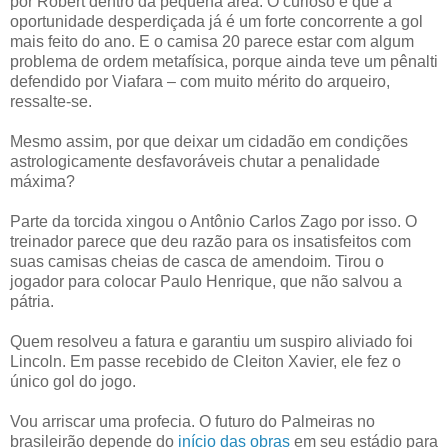
por Robert dentro da pequena área. O curioso é que a
oportunidade desperdiçada já é um forte concorrente a gol
mais feito do ano. E o camisa 20 parece estar com algum
problema de ordem metafísica, porque ainda teve um pênalti
defendido por Viafara – com muito mérito do arqueiro,
ressalte-se.
Mesmo assim, por que deixar um cidadão em condições
astrologicamente desfavoráveis chutar a penalidade
máxima?
Parte da torcida xingou o Antônio Carlos Zago por isso. O
treinador parece que deu razão para os insatisfeitos com
suas camisas cheias de casca de amendoim. Tirou o
jogador para colocar Paulo Henrique, que não salvou a
pátria.
Quem resolveu a fatura e garantiu um suspiro aliviado foi
Lincoln. Em passe recebido de Cleiton Xavier, ele fez o
único gol do jogo.
Vou arriscar uma profecia. O futuro do Palmeiras no
brasileirão depende do
início das obras
em seu estádio para