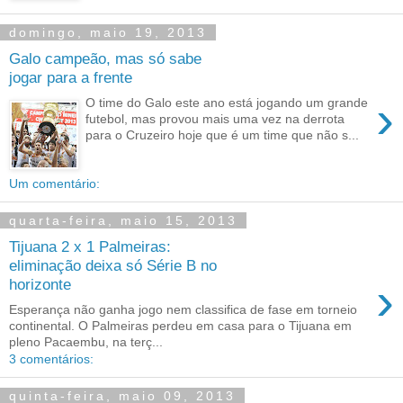
domingo, maio 19, 2013
Galo campeão, mas só sabe
jogar para a frente
›
O time do Galo este ano está jogando um grande
futebol, mas provou mais uma vez na derrota
para o Cruzeiro hoje que é um time que não s...
Um comentário:
quarta-feira, maio 15, 2013
Tijuana 2 x 1 Palmeiras:
eliminação deixa só Série B no
›
horizonte
Esperança não ganha jogo nem classifica de fase em torneio
continental. O Palmeiras perdeu em casa para o Tijuana em
pleno Pacaembu, na terç...
3 comentários:
quinta-feira, maio 09, 2013