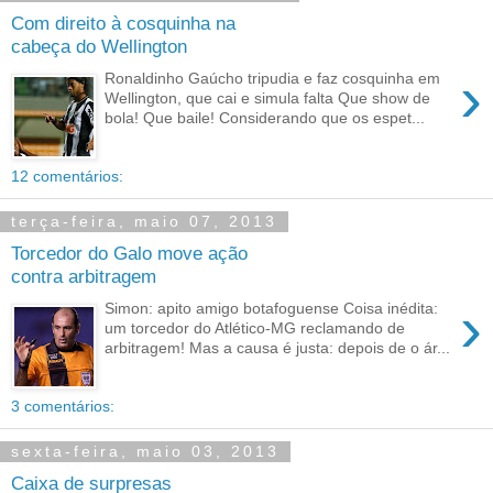
Com direito à cosquinha na
cabeça do Wellington
›
Ronaldinho Gaúcho tripudia e faz cosquinha em
Wellington, que cai e simula falta Que show de
bola! Que baile! Considerando que os espet...
12 comentários:
terça-feira, maio 07, 2013
Torcedor do Galo move ação
contra arbitragem
›
Simon: apito amigo botafoguense Coisa inédita:
um torcedor do Atlético-MG reclamando de
arbitragem! Mas a causa é justa: depois de o ár...
3 comentários:
sexta-feira, maio 03, 2013
Caixa de surpresas