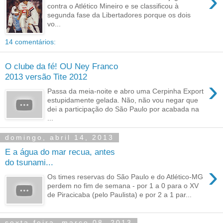
›
contra o Atlético Mineiro e se classificou à
segunda fase da Libertadores porque os dois
vo...
14 comentários:
O clube da fé! OU Ney Franco
2013 versão Tite 2012
›
Passa da meia-noite e abro uma Cerpinha Export
estupidamente gelada. Não, não vou negar que
dei a participação do São Paulo por acabada na
...
domingo, abril 14, 2013
E a água do mar recua, antes
do tsunami...
›
Os times reservas do São Paulo e do Atlético-MG
perdem no fim de semana - por 1 a 0 para o XV
de Piracicaba (pelo Paulista) e por 2 a 1 par...
sexta-feira, março 08, 2013