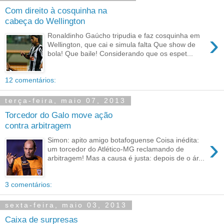
Com direito à cosquinha na
cabeça do Wellington
›
Ronaldinho Gaúcho tripudia e faz cosquinha em
Wellington, que cai e simula falta Que show de
bola! Que baile! Considerando que os espet...
12 comentários:
terça-feira, maio 07, 2013
Torcedor do Galo move ação
contra arbitragem
›
Simon: apito amigo botafoguense Coisa inédita:
um torcedor do Atlético-MG reclamando de
arbitragem! Mas a causa é justa: depois de o ár...
3 comentários:
sexta-feira, maio 03, 2013
Caixa de surpresas