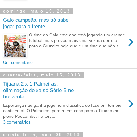
domingo, maio 19, 2013
Galo campeão, mas só sabe
jogar para a frente
›
O time do Galo este ano está jogando um grande
futebol, mas provou mais uma vez na derrota
para o Cruzeiro hoje que é um time que não s...
Um comentário:
quarta-feira, maio 15, 2013
Tijuana 2 x 1 Palmeiras:
eliminação deixa só Série B no
›
horizonte
Esperança não ganha jogo nem classifica de fase em torneio
continental. O Palmeiras perdeu em casa para o Tijuana em
pleno Pacaembu, na terç...
3 comentários:
quinta-feira, maio 09, 2013