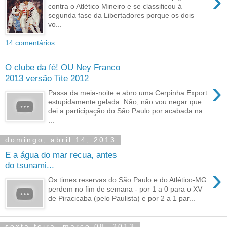
›
contra o Atlético Mineiro e se classificou à
segunda fase da Libertadores porque os dois
vo...
14 comentários:
O clube da fé! OU Ney Franco
2013 versão Tite 2012
›
Passa da meia-noite e abro uma Cerpinha Export
estupidamente gelada. Não, não vou negar que
dei a participação do São Paulo por acabada na
...
domingo, abril 14, 2013
E a água do mar recua, antes
do tsunami...
›
Os times reservas do São Paulo e do Atlético-MG
perdem no fim de semana - por 1 a 0 para o XV
de Piracicaba (pelo Paulista) e por 2 a 1 par...
sexta-feira, março 08, 2013