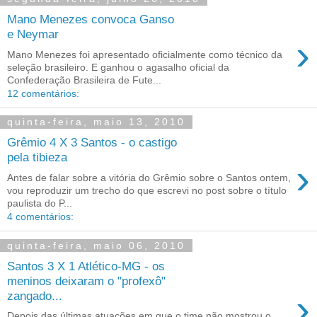
Mano Menezes convoca Ganso
e Neymar
›
Mano Menezes foi apresentado oficialmente como técnico da
seleção brasileiro. E ganhou o agasalho oficial da
Confederação Brasileira de Fute...
12 comentários:
quinta-feira, maio 13, 2010
Grêmio 4 X 3 Santos - o castigo
pela tibieza
›
Antes de falar sobre a vitória do Grêmio sobre o Santos ontem,
vou reproduzir um trecho do que escrevi no post sobre o título
paulista do P...
4 comentários:
quinta-feira, maio 06, 2010
Santos 3 X 1 Atlético-MG - os
meninos deixaram o "profexô"
›
zangado...
Depois das últimas atuações em que o time não mostrou o