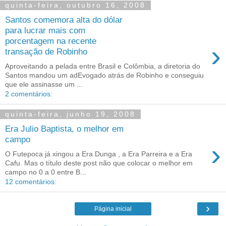
quinta-feira, outubro 16, 2008
Santos comemora alta do dólar
para lucrar mais com
porcentagem na recente
›
transação de Robinho
Aproveitando a pelada entre Brasil e Colômbia, a diretoria do
Santos mandou um adEvogado atrás de Robinho e conseguiu
que ele assinasse um ...
2 comentários:
quinta-feira, junho 19, 2008
Era Julio Baptista, o melhor em
campo
›
O Futepoca já xingou a Era Dunga , a Era Parreira e a Era
Cafu. Mas o título deste post não que colocar o melhor em
campo no 0 a 0 entre B...
12 comentários:
›
Página inicial