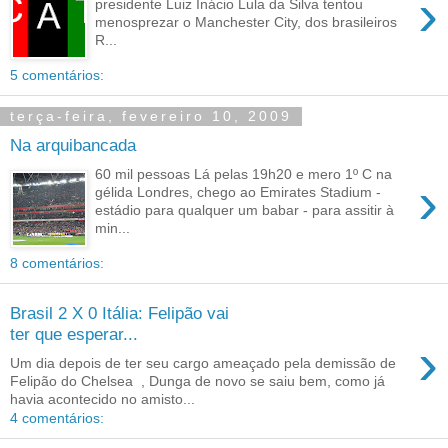
›
presidente Luiz Inácio Lula da Silva tentou
menosprezar o Manchester City, dos brasileiros
R...
5 comentários:
terça-feira, fevereiro 10, 2009
Na arquibancada
60 mil pessoas Lá pelas 19h20 e mero 1º C na
›
gélida Londres, chego ao Emirates Stadium -
estádio para qualquer um babar - para assitir à
min...
8 comentários:
Brasil 2 X 0 Itália: Felipão vai
ter que esperar...
›
Um dia depois de ter seu cargo ameaçado pela demissão de
Felipão do Chelsea , Dunga de novo se saiu bem, como já
havia acontecido no amisto...
4 comentários: