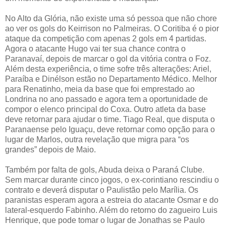
No Alto da Glória, não existe uma só pessoa que não chore
ao ver os gols do Keirrison no Palmeiras. O Coritiba é o pior
ataque da competição com apenas 2 gols em 4 partidas.
Agora o atacante Hugo vai ter sua chance contra o
Paranavaí, depois de marcar o gol da vitória contra o Foz.
Além desta experiência, o time sofre três alterações: Ariel,
Paraíba e Dinélson estão no Departamento Médico. Melhor
para Renatinho, meia da base que foi emprestado ao
Londrina no ano passado e agora tem a oportunidade de
compor o elenco principal do Coxa. Outro atleta da base
deve retornar para ajudar o time. Tiago Real, que disputa o
Paranaense pelo Iguaçu, deve retornar como opção para o
lugar de Marlos, outra revelação que migra para “os
grandes” depois de Maio.
Também por falta de gols, Abuda deixa o Paraná Clube.
Sem marcar durante cinco jogos, o ex-corintiano rescindiu o
contrato e deverá disputar o Paulistão pelo Marília. Os
paranistas esperam agora a estreia do atacante Osmar e do
lateral-esquerdo Fabinho. Além do retorno do zagueiro Luis
Henrique, que pode tomar o lugar de Jonathas se Paulo