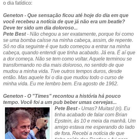
o dia fatídico:
Geneton - Que sensação ficou até hoje do dia em que
você recebeu a notícia de que já não era um beatle?
Deve ter sido um dia doloroso...
Pete Best
- Não chegou a ser exatamente, porque foi como
se uma bomba caísse na minha cabeça, assim, de repente.
Só no dia seguinte é que tudo começou a entrar na minha
cabeça, quando entendi que tinha acabado. Já era. É aí que
a dor começa. Não se tem como voltar. Aquele terminou se
transformando no dia mais doloroso, no sentido de que
mudou a minha vida. Tive outros tempos duros, desde
então. Mas aquele foi o dia que mudou todo o curso de
minha vida. Eu me lembro bem. Era agosto de 1962.
Geneton - O "Times" recontou a história há pouco
tempo. Você foi a um pub beber umas cervejas...
Pete Best -
Umas? Muitas! (ri). Eu
tinha acabado de falar com Brian
Epstein, às 10 e meia da manhã. Um
amigo estava me esperando do lado
de fora. Recebi a notícia de que