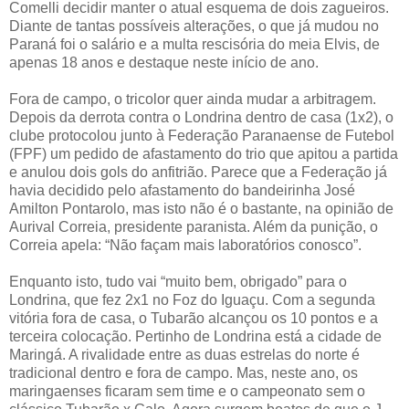
Comelli decidir manter o atual esquema de dois zagueiros.
Diante de tantas possíveis alterações, o que já mudou no
Paraná foi o salário e a multa rescisória do meia Elvis, de
apenas 18 anos e destaque neste início de ano.
Fora de campo, o tricolor quer ainda mudar a arbitragem.
Depois da derrota contra o Londrina dentro de casa (1x2), o
clube protocolou junto à Federação Paranaense de Futebol
(FPF) um pedido de afastamento do trio que apitou a partida
e anulou dois gols do anfitrião. Parece que a Federação já
havia decidido pelo afastamento do bandeirinha José
Amilton Pontarolo, mas isto não é o bastante, na opinião de
Aurival Correia, presidente paranista. Além da punição, o
Correia apela: “Não façam mais laboratórios conosco”.
Enquanto isto, tudo vai “muito bem, obrigado” para o
Londrina, que fez 2x1 no Foz do Iguaçu. Com a segunda
vitória fora de casa, o Tubarão alcançou os 10 pontos e a
terceira colocação. Pertinho de Londrina está a cidade de
Maringá. A rivalidade entre as duas estrelas do norte é
tradicional dentro e fora de campo. Mas, neste ano, os
maringaenses ficaram sem time e o campeonato sem o