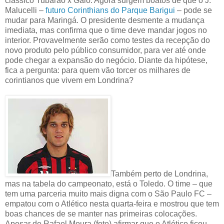
clássico Tubarão x Galo. Agora surgem boatos de que o J.
Malucelli –
futuro Corinthians do Parque Barigui
– pode se
mudar para Maringá. O presidente desmente a mudança
imediata, mas confirma que o time deve mandar jogos no
interior. Provavelmente serão como testes da recepção do
novo produto pelo público consumidor, para ver até onde
pode chegar a expansão do negócio. Diante da hipótese,
fica a pergunta: para quem vão torcer os milhares de
corintianos que vivem em Londrina?
Também perto de Londrina,
mas na tabela do campeonato, está o Toledo. O time – que
tem uma parceria muito mais digna com o São Paulo FC –
empatou com o Atlético nesta quarta-feira e mostrou que tem
boas chances de se manter nas primeiras colocações.
Apesar de Rafael Moura (foto) afirmar que o Atlético ficou