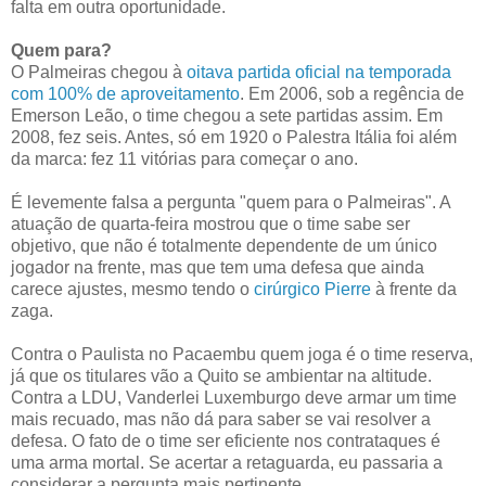
falta em outra oportunidade.
Quem para?
O Palmeiras chegou à
oitava partida oficial na temporada
com 100% de aproveitamento
. Em 2006, sob a regência de
Emerson Leão, o time chegou a sete partidas assim. Em
2008, fez seis. Antes, só em 1920 o Palestra Itália foi além
da marca: fez 11 vitórias para começar o ano.
É levemente falsa a pergunta "quem para o Palmeiras". A
atuação de quarta-feira mostrou que o time sabe ser
objetivo, que não é totalmente dependente de um único
jogador na frente, mas que tem uma defesa que ainda
carece ajustes, mesmo tendo o
cirúrgico Pierre
à frente da
zaga.
Contra o Paulista no Pacaembu quem joga é o time reserva,
já que os titulares vão a Quito se ambientar na altitude.
Contra a LDU, Vanderlei Luxemburgo deve armar um time
mais recuado, mas não dá para saber se vai resolver a
defesa. O fato de o time ser eficiente nos contrataques é
uma arma mortal. Se acertar a retaguarda, eu passaria a
considerar a pergunta mais pertinente.