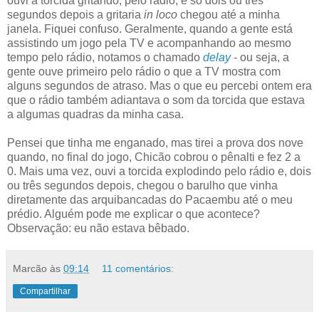
ouvi a torcida gritando, pelo rádio, e só dois ou três
segundos depois a gritaria
in loco
chegou até a minha
janela. Fiquei confuso. Geralmente, quando a gente está
assistindo um jogo pela TV e acompanhando ao mesmo
tempo pelo rádio, notamos o chamado
delay
- ou seja, a
gente ouve primeiro pelo rádio o que a TV mostra com
alguns segundos de atraso. Mas o que eu percebi ontem era
que o rádio também adiantava o som da torcida que estava
a algumas quadras da minha casa.
Pensei que tinha me enganado, mas tirei a prova dos nove
quando, no final do jogo, Chicão cobrou o pênalti e fez 2 a
0. Mais uma vez, ouvi a torcida explodindo pelo rádio e, dois
ou três segundos depois, chegou o barulho que vinha
diretamente das arquibancadas do Pacaembu até o meu
prédio. Alguém pode me explicar o que acontece?
Observação: eu não estava bêbado.
Marcão
às
09:14
11 comentários:
Compartilhar