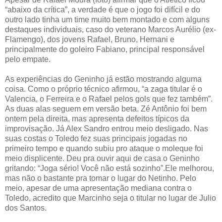
“abaixo da crítica”, a verdade é que o jogo foi difícil e do
outro lado tinha um time muito bem montado e com alguns
destaques individuais, caso do veterano Marcos Aurélio (ex-
Flamengo), dos jovens Rafael, Bruno, Hernani e
principalmente do goleiro Fabiano, principal responsável
pelo empate.
As experiências do Geninho já estão mostrando alguma
coisa. Como o próprio técnico afirmou, “a zaga titular é o
Valencia, o Ferreira e o Rafael pelos gols que fez também”.
As duas alas seguem em versão beta. Zé Antônio foi bem
ontem pela direita, mas apresenta defeitos típicos da
improvisação. Já Alex Sandro entrou meio desligado. Nas
suas costas o Toledo fez suas principais jogadas no
primeiro tempo e quando subiu pro ataque o moleque foi
meio displicente. Deu pra ouvir aqui de casa o Geninho
gritando: “Joga sério! Você não está sozinho”.Ele melhorou,
mas não o bastante pra tomar o lugar do Netinho. Pelo
meio, apesar de uma apresentação mediana contra o
Toledo, acredito que Marcinho seja o titular no lugar de Julio
dos Santos.