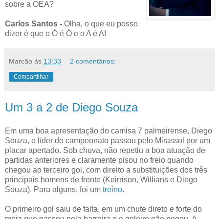
sobre a OEA?
Carlos Santos -
Olha, o que eu posso
dizer é que o Ó é Ó e o A é A!
Marcão
às
13:33
2 comentários:
Compartilhar
Um 3 a 2 de Diego Souza
Em uma boa apresentação do camisa 7 palmeirense, Diego
Souza, o líder do campeonato passou pelo Mirassol por um
placar apertado. Sob chuva, não repetiu a boa atuação de
partidas anteriores e claramente pisou no freio quando
chegou ao terceiro gol, com direito a substituições dos três
principais homens de frente (Keirrison, Willians e Diego
Souza). Para alguns, foi um
treino
.
O primeiro gol saiu de falta, em um chute direto e forte do
meia que passou pela barreira e o goleiro não pegou. A