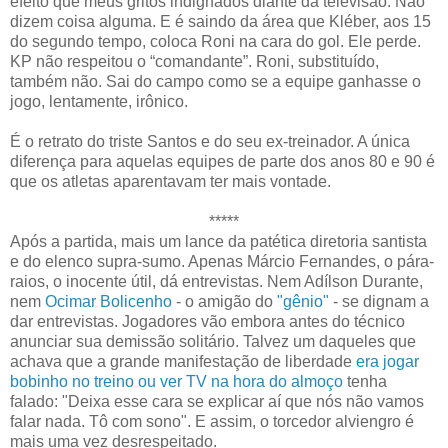
efeito que meus gritos indignados diante da televisão. Não
dizem coisa alguma. E é saindo da área que Kléber, aos 15
do segundo tempo, coloca Roni na cara do gol. Ele perde.
KP não respeitou o “comandante”. Roni, substituído,
também não. Sai do campo como se a equipe ganhasse o
jogo, lentamente, irônico.
É o retrato do triste Santos e do seu ex-treinador. A única
diferença para aquelas equipes de parte dos anos 80 e 90 é
que os atletas aparentavam ter mais vontade.
*****
Após a partida, mais um lance da patética diretoria santista
e do elenco supra-sumo. Apenas Márcio Fernandes, o pára-
raios, o inocente útil, dá entrevistas. Nem Adílson Durante,
nem
Ocimar Bolicenho
- o amigão do
"gênio"
- se dignam a
dar entrevistas. Jogadores vão embora antes do técnico
anunciar sua demissão solitário. Talvez um daqueles que
achava que a grande manifestação de liberdade
era jogar
bobinho no treino ou ver TV na hora do almoço
tenha
falado: "Deixa esse cara se explicar aí que nós não vamos
falar nada. Tô com sono". E assim, o torcedor alviengro é
mais uma vez desrespeitado.