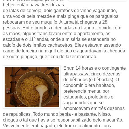
beber, então havia três dúzias
de latas de cerveja, dois garrafões de vinho vagabundo,
uma vodka pela metade e mais pinga que os paraguaios
rebocaram de seu muquifo. A turba já chegava a 28
pessoas. Entre brindes e dentadas no frango, comido com
as mãos, alguns transitavam entre o apartamento, as
escadas e o 11º andar, onde a miséria se estenderia no
cafofo de dois irmãos cachaceiros. Eles estavam assando
carne de terceira num grill elétrico e aguardavam a chegada
de outro pinguço, que ficou de fazer macarrão.
Eram 14 horas e o contingente
ultrapassava cinco dezenas
de bêbados (e bêbadas). O
condomínio era habitado,
preferencialmente, por
estudantes, proletários e
vagabundos que se
amontoavam em três dezenas
de repúblicas. Todo mundo bebia - e bastante. Nisso,
chegou o tal que havia se responsabilizado pelo macarrão.
Visivelmente embriagado, ele trouxe o alimento - ou a