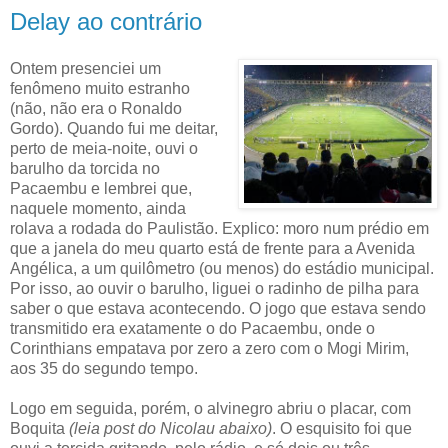
Delay ao contrário
Ontem presenciei um
fenômeno muito estranho
(não, não era o Ronaldo
Gordo). Quando fui me deitar,
perto de meia-noite, ouvi o
barulho da torcida no
Pacaembu e lembrei que,
naquele momento, ainda
rolava a rodada do Paulistão. Explico: moro num prédio em
que a janela do meu quarto está de frente para a Avenida
Angélica, a um quilômetro (ou menos) do estádio municipal.
Por isso, ao ouvir o barulho, liguei o radinho de pilha para
saber o que estava acontecendo. O jogo que estava sendo
transmitido era exatamente o do Pacaembu, onde o
Corinthians empatava por zero a zero com o Mogi Mirim,
aos 35 do segundo tempo.
Logo em seguida, porém, o alvinegro abriu o placar, com
Boquita
(leia post do Nicolau abaixo)
. O esquisito foi que