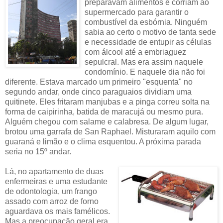
preparavam alimentos e corriam ao
supermercado para garantir o
combustível da esbórnia. Ninguém
sabia ao certo o motivo de tanta sede
e necessidade de entupir as células
com álcool até a embriaguez
sepulcral. Mas era assim naquele
condomínio. E naquele dia não foi
diferente. Estava marcado um primeiro "esquenta" no
segundo andar, onde cinco paraguaios dividiam uma
quitinete. Eles fritaram manjubas e a pinga correu solta na
forma de caipirinha, batida de maracujá ou mesmo pura.
Alguém chegou com salame e calabresa. De algum lugar,
brotou uma garrafa de San Raphael. Misturaram aquilo com
guaraná e limão e o clima esquentou. A próxima parada
seria no 15º andar.
Lá, no apartamento de duas
enfermeiras e uma estudante
de odontologia, um frango
assado com arroz de forno
aguardava os mais famélicos.
Mas a preocupação geral era