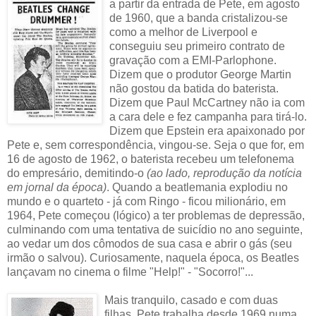
a partir da entrada de Pete, em agosto
de 1960, que a banda cristalizou-se
como a melhor de Liverpool e
conseguiu seu primeiro contrato de
gravação com a EMI-Parlophone.
Dizem que o produtor George Martin
não gostou da batida do baterista.
Dizem que Paul McCartney não ia com
a cara dele e fez campanha para tirá-lo.
Dizem que Epstein era apaixonado por
Pete e, sem correspondência, vingou-se. Seja o que for, em
16 de agosto de 1962, o baterista recebeu um telefonema
do empresário, demitindo-o
(ao lado, reprodução da notícia
em jornal da época)
. Quando a beatlemania explodiu no
mundo e o quarteto - já com Ringo - ficou milionário, em
1964, Pete começou (lógico) a ter problemas de depressão,
culminando com uma tentativa de suicídio no ano seguinte,
ao vedar um dos cômodos de sua casa e abrir o gás (seu
irmão o salvou). Curiosamente, naquela época, os Beatles
lançavam no cinema o filme "Help!" - "Socorro!"...
Mais tranquilo, casado e com duas
filhas, Pete trabalha desde 1969 numa