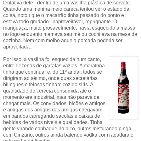
tentativa dele - dentro de uma vasilha plástica de sorvete.
Quando uma menina meio careca tentou ver o estado da
coisa, notou que o macarrão tinha passado do ponto e
estava todo grudado. Inaproveitável, repugnante. O
manguaça, muito provavelmente, havia esquecido a massa
no fogo enquanto mamava seu mé ou cochilava na mesa da
cozinha. Nem com molho aquela porcaria poderia ser
aproveitada.
Por isso, a vasilha foi esquecida num canto,
entre dezenas de garrafas vazias. A maratona
tinha que continuar e, do 11º andar, todos se
dirigiram ao sétimo, onde duas secretárias
bilingues e feiosas tinham cozido siris. A
quantidade de cerveja consumida até o
momento era industrial, mas não parava de
chegar mais. Os convidados, bicões e amigos
e amigas dos amigos das amigas chegavam
em bandos carregando sacolas e caixas de
bebidas de vários níveis e qualidades. Tinha
gente virando conhaque no bico, outros misturando pinga
com Cinzano, outros ainda batendo vodka com rapadura e