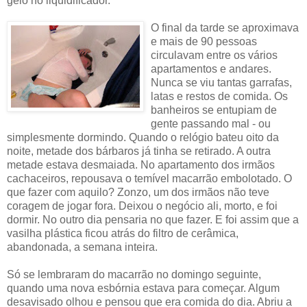
gelo no liquidificador.
O final da tarde se aproximava
e mais de 90 pessoas
circulavam entre os vários
apartamentos e andares.
Nunca se viu tantas garrafas,
latas e restos de comida. Os
banheiros se entupiam de
gente passando mal - ou
simplesmente dormindo. Quando o relógio bateu oito da
noite, metade dos bárbaros já tinha se retirado. A outra
metade estava desmaiada. No apartamento dos irmãos
cachaceiros, repousava o temível macarrão embolotado. O
que fazer com aquilo? Zonzo, um dos irmãos não teve
coragem de jogar fora. Deixou o negócio ali, morto, e foi
dormir. No outro dia pensaria no que fazer. E foi assim que a
vasilha plástica ficou atrás do filtro de cerâmica,
abandonada, a semana inteira.
Só se lembraram do macarrão no domingo seguinte,
quando uma nova esbórnia estava para começar. Algum
desavisado olhou e pensou que era comida do dia. Abriu a