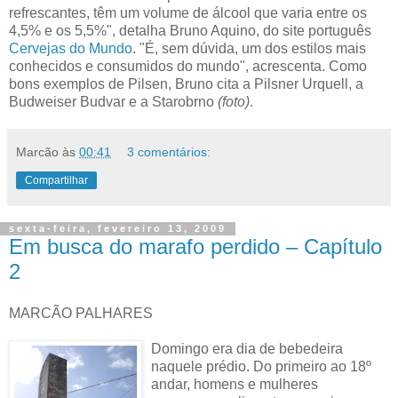
refrescantes, têm um volume de álcool que varia entre os
4,5% e os 5,5%", detalha Bruno Aquino, do site português
Cervejas do Mundo
. "É, sem dúvida, um dos estilos mais
conhecidos e consumidos do mundo", acrescenta. Como
bons exemplos de Pilsen, Bruno cita a Pilsner Urquell, a
Budweiser Budvar e a Starobrno
(foto)
.
Marcão
às
00:41
3 comentários:
Compartilhar
sexta-feira, fevereiro 13, 2009
Em busca do marafo perdido – Capítulo
2
MARCÃO PALHARES
Domingo era dia de bebedeira
naquele prédio. Do primeiro ao 18º
andar, homens e mulheres