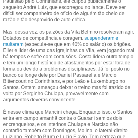
Paulistão pelo Corinthians, ele culpou publicamente o
zagueiro André Luiz, que escorregou no lance. Deve ser
difícil ser companheiro de ofício de alguém tão cheio de
razão e tão desprovido de auto-crítica.
Mas, dessa vez, os paizões da Vila Belmiro resolveram agir.
Dotados de competência e coragem,
suspenderam e
multaram
(especula-se que em 40% do salário) os brigões.
Eller é líder de uma das igrejinhas da Vila, vem jogando mal
há tempos e sofre com contusões. Costa lidera outro templo
e tem um longo histórico de afastamentos por estar fora de
forma ou devido a problemas disciplinares. Já foi posto no
banco ou longe dele por Daniel Passarella e Márcio
Bittencourt no Corinthians, e por Leão e Luxemburgo no
Santos. Ontem, ameaçou deixar o treino mas foi trazido de
volta por Serginho Chulapa, provavelmente com
argumentos deveras convincente.
É nesse clima que Mancini chega. Enquanto isso, o Santos
entra em campo amanhã contra o Guarani sem os dois
encrenqueiros, e os interinos Chulapa e Narciso não
contarão também com Domingos, Molina, o lateral-direito
Luizinho, Roberto Brum e Lucio Flavio. Tem certeza que