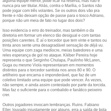
alguma equipe menor, pode ficar na reserva, mas não é
nunca pra ser titular. Aliás, contra o Marília, o Santos não
pode jogar com três volantes. Se os outros dois vão pra
frente e não deixam opção de passe para o tosco Adriano,
porque não um meia de fato no lugar dos dois?
Isso evidencia o erro do treinador, mas também o da
diretoria em formar um elenco tão desigual e com tantas
posições carentes. E aí o torcedor que tem vinte e tantos ou
trinta anos sente uma desagradável sensação de
déjà vu
.
Uma equipe com zaga medíocre, meias batedores e uma
reles esperança de gol no ataque. Kléber Pereira hoje
representa o que Serginho Chulapa, Paulinho McLaren,
Guga ou mesmo Viola representaram em momentos
distintos para o torcedor santista nos anos 80 e 90. O
artilheiro que encarna o imponderável, que faz de um
coletivo limitado uma equipe que pode vencer. Às vezes,
não sempre, e ainda assim contestado por parte da torcida.
Mas faz o suficiente para o combalido e fanático peixeiro
crer.
Outros jogadores invocam lembranças. Ruins. Fabiano
Eller, louvado injustamente por alguns, erra a saída de bola