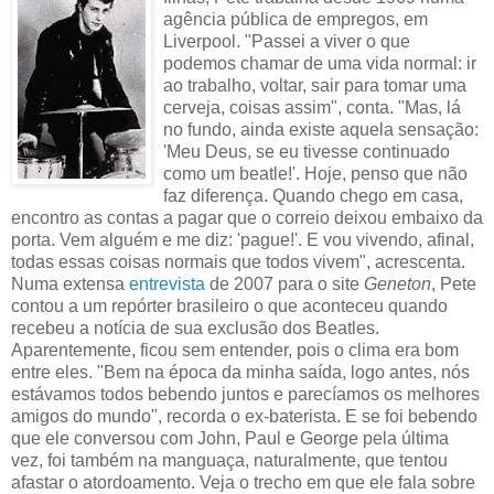
agência pública de empregos, em
Liverpool. "Passei a viver o que
podemos chamar de uma vida normal: ir
ao trabalho, voltar, sair para tomar uma
cerveja, coisas assim", conta. "Mas, lá
no fundo, ainda existe aquela sensação:
'Meu Deus, se eu tivesse continuado
como um beatle!'. Hoje, penso que não
faz diferença. Quando chego em casa,
encontro as contas a pagar que o correio deixou embaixo da
porta. Vem alguém e me diz: 'pague!'. E vou vivendo, afinal,
todas essas coisas normais que todos vivem", acrescenta.
Numa extensa
entrevista
de 2007 para o site
Geneton
, Pete
contou a um repórter brasileiro o que aconteceu quando
recebeu a notícia de sua exclusão dos Beatles.
Aparentemente, ficou sem entender, pois o clima era bom
entre eles. "Bem na época da minha saída, logo antes, nós
estávamos todos bebendo juntos e parecíamos os melhores
amigos do mundo", recorda o ex-baterista. E se foi bebendo
que ele conversou com John, Paul e George pela última
vez, foi também na manguaça, naturalmente, que tentou
afastar o atordoamento. Veja o trecho em que ele fala sobre