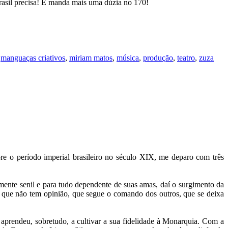
rasil precisa! E manda mais uma dúzia no 170!
,
manguaças criativos
,
miriam matos
,
música
,
produção
,
teatro
,
zuza
bre o período imperial brasileiro no século XIX, me deparo com três
amente senil e para tudo dependente de suas amas, daí o surgimento da
oa que não tem opinião, que segue o comando dos outros, que se deixa
) aprendeu, sobretudo, a cultivar a sua fidelidade à Monarquia. Com a