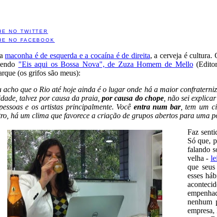
HE NO TWITTER
HE NO FACEBOOK
 a
maconha é de esquerda e a cocaína é de direita
, a cerveja é cultura.
lendo
"Eis aqui os Bossa Nova", de Zuza Homem de Mello
(Editor
rque (os grifos são meus):
 acho que o Rio até hoje ainda é o lugar onde há a maior confraterniz
idade, talvez por causa da praia,
por causa do chope
, não sei explica
pessoas e os artistas principalmente. Você
entra num bar
, tem um c
tro, há um clima que favorece a criação de grupos abertos para uma p
Faz senti
Só que, p
falando s
velha -
le
que seus
esses háb
aconteci
empenhado
nenhum p
empresa, 