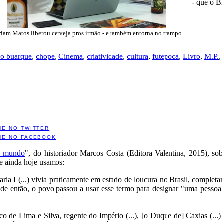
- que o B
iam Matos liberou cerveja pros irmão - e também entorna no trampo
co buarque
,
chope
,
Cinema
,
criatividade
,
cultura
,
futepoca
,
Livro
,
M.P.
HE NO TWITTER
HE NO FACEBOOK
te mundo
", do historiador Marcos Costa (Editora Valentina, 2015), so
 e ainda hoje usamos:
ia I (...) vivia praticamente em estado de loucura no Brasil, complet
ir de então, o povo passou a usar esse termo para designar "uma pess
co de Lima e Silva, regente do Império (...), [o Duque de] Caxias (...