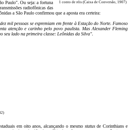
ão Paulo". Ou seja: a fortuna
1 conto de réis (Caixa de Conversão, 1907)
 transmissões radiofônicas das
ônidas a São Paulo confirmou que a aposta era certeira:
 dez mil pessoas se espremiam em frente à Estação do Norte. Famoso
tanta atenção e carinho pelo povo paulista. Mas Alexander Fleming
 seu lado na primeira classe: Leônidas da Silva".
42)
s estaduais em oito anos, alcançando o mesmo
status
de Corinthians e