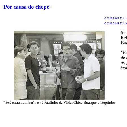
'Por causa do chope'
COMPARTIL
COMPARTIL
Se
Re
Bua
"Eu
de 
as 
tea
'Você entra num bar'... e vê Paulinho da Viola, Chico Buarque e Toquinho