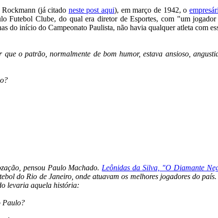
o Rockmann (já citado
neste post aqui
), em março de 1942, o
empresár
ulo Futebol Clube, do qual era diretor de Esportes, com "um jogador 
nas do início do Campeonato Paulista, não havia qualquer atleta com ess
r que o patrão, normalmente de bom humor, estava ansioso, angusti
lo?
gozação, pensou Paulo Machado.
Leônidas da Silva, "O Diamante Ne
futebol do Rio de Janeiro, onde atuavam os melhores jogadores do pa
o levaria aquela história:
o Paulo?