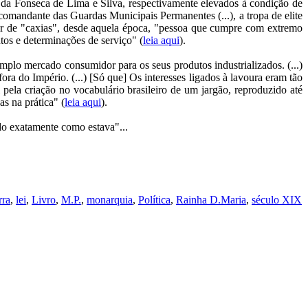
l da Fonseca de Lima e Silva, respectivamente elevados à condição de
mandante das Guardas Municipais Permanentes (...), a tropa de elite
r de "caxias", desde aquela época, "pessoa que cumpre com extremo
tos e determinações de serviço" (
leia aqui
).
amplo mercado consumidor para os seus produtos industrializados. (...)
fora do Império. (...) [Só que] Os interesses ligados à lavoura eram tão
 pela criação no vocabulário brasileiro de um jargão, reproduzido até
as na prática" (
leia aqui
).
udo exatamente como estava"...
rra
,
lei
,
Livro
,
M.P.
,
monarquia
,
Política
,
Rainha D.Maria
,
século XIX