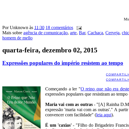
Mir
Por
Unknown
às
11:30
18 comentários
Mais sobre
agência de comunicação
,
arte
,
Bar
,
Cachaça
,
Cerveja
,
chi
homem de mello
quarta-feira, dezembro 02, 2015
Expressões populares do império resistem ao tempo
COMPARTIL
COMPARTIL
Começando a ler "
O reino que não era des
expressões populares que resistiram ao tempo
Maria vai com as outras
- "[A] Rainha D.Mar
expressão 'maria vai com as outras'." A part
convencer com facilidade" (
leia aqui
).
É um 'caxias'
- "Filho do Brigadeiro Francis