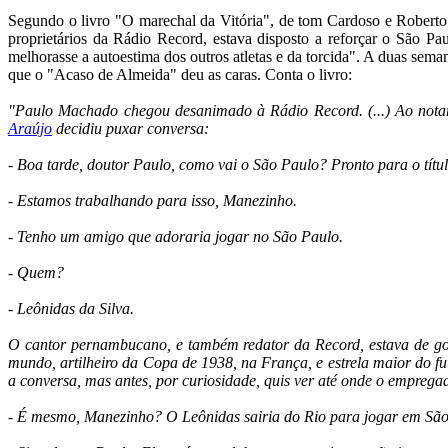
Segundo o livro "O marechal da Vitória", de tom Cardoso e Robert
proprietários da Rádio Record, estava disposto a reforçar o São Pa
melhorasse a autoestima dos outros atletas e da torcida". A duas sema
que o "Acaso de Almeida" deu as caras. Conta o livro:
"Paulo Machado chegou desanimado à Rádio Record. (...) Ao nota
Araújo
decidiu puxar conversa:
- Boa tarde, doutor Paulo, como vai o São Paulo? Pronto para o títu
- Estamos trabalhando para isso, Manezinho.
- Tenho um amigo que adoraria jogar no São Paulo.
- Quem?
- Leônidas da Silva.
O cantor pernambucano, e também redator da Record, estava de 
mundo, artilheiro da Copa de 1938, na França, e estrela maior do 
a conversa, mas antes, por curiosidade, quis ver até onde o empregad
- É mesmo, Manezinho? O Leônidas sairia do Rio para jogar em Sã