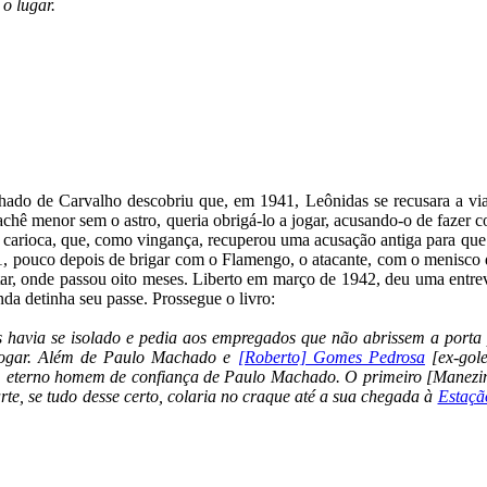
o lugar.
achado de Carvalho descobriu que, em 1941, Leônidas se recusara a 
hê menor sem o astro, queria obrigá-lo a jogar, acusando-o de fazer c
carioca, que, como vingança, recuperou uma acusação antiga para que e
41, pouco depois de brigar com o Flamengo, o atacante, com o menisco 
itar, onde passou oito meses. Liberto em março de 1942, deu uma entr
nda detinha seu passe. Prossegue o livro:
 havia se isolado e pedia aos empregados que não abrissem a porta 
 jogar. Além de Paulo Machado e
[Roberto] Gomes Pedrosa
[ex-gole
, eterno homem de confiança de Paulo Machado. O primeiro [Manezinh
rte, se tudo desse certo, colaria no craque até a sua chegada à
Estaçã