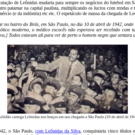
tratação de Leônidas mudaria para sempre os negócios do futebol em S
outro patamar na capital paulista, multiplicando os lucros com rendas e
ércio (e da indústria) etc etc. O espetáculo de massa da chegada de Le
 no bairro do Brás, em São Paulo, no dia 10 de abril de 1942, onde
ibiótico moderno, o médico escocês não esperava ser recebido com 
va,] Todos estavam ali para ver de perto o homem negro que sentara ao
ltidão carrega Leônidas nos braços em sua chegada a São Paulo (10 de abril de 19
942, o São Paulo,
com Leônidas da Silva
, conquistaria cinco título