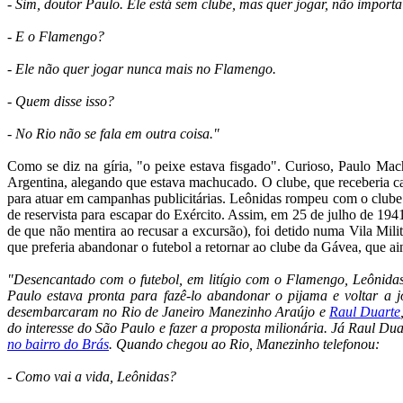
- Sim, doutor Paulo. Ele está sem clube, mas quer jogar, não importa 
- E o Flamengo?
- Ele não quer jogar nunca mais no Flamengo.
- Quem disse isso?
- No Rio não se fala em outra coisa."
Como se diz na gíria, "o peixe estava fisgado". Curioso, Paulo M
Argentina, alegando que estava machucado. O clube, que receberia cac
para atuar em campanhas publicitárias. Leônidas rompeu com o clube 
de reservista para escapar do Exército. Assim, em 25 de julho de 19
de que não mentira ao recusar a excursão), foi detido numa Vila Mil
que preferia abandonar o futebol a retornar ao clube da Gávea, que ai
"Desencantado com o futebol, em litígio com o Flamengo, Leônidas
Paulo estava pronta para fazê-lo abandonar o pijama e voltar a
desembarcaram no Rio de Janeiro Manezinho Araújo e
Raul Duarte
do interesse do São Paulo e fazer a proposta milionária. Já Raul Dua
no bairro do Brás
. Quando chegou ao Rio, Manezinho telefonou:
- Como vai a vida, Leônidas?