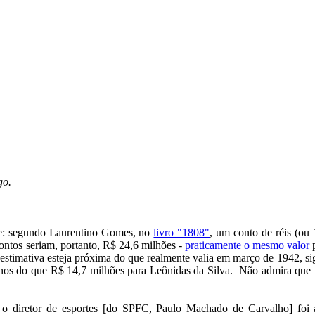
go.
-se: segundo Laurentino Gomes, no
livro "1808"
, um conto de réis (ou 
contos seriam, portanto, R$ 24,6 milhões -
praticamente o mesmo valor
p
estimativa esteja próxima do que realmente valia em março de 1942, si
nos do que R$ 14,7 milhões para Leônidas da Silva. Não admira que t
r, o diretor de esportes [do SPFC, Paulo Machado de Carvalho] fo