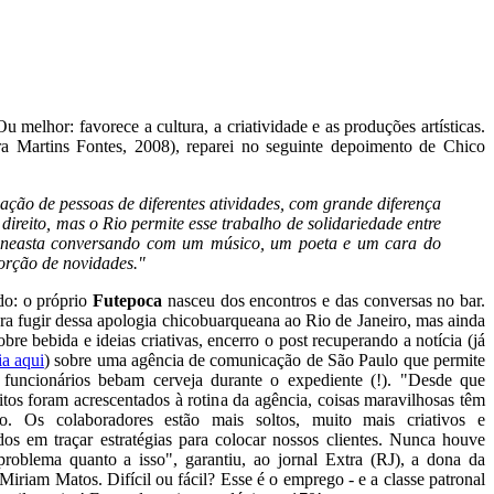
 Ou melhor: favorece a cultura, a criatividade e as produções artísticas.
a Martins Fontes, 2008), reparei no seguinte depoimento de Chico
ação de pessoas de diferentes atividades, com grande diferença
r direito, mas o Rio permite esse trabalho de solidariedade entre
ineasta conversando com um músico, um poeta e um cara do
orção de novidades."
do: o próprio
Futepoca
nasceu dos encontros e das conversas no bar.
ra fugir dessa apologia chicobuarqueana ao Rio de Janeiro, mas ainda
obre bebida e ideias criativas, encerro o post recuperando a notícia (já
ia aqui
) sobre uma agência de comunicação de São Paulo que permite
 funcionários bebam cerveja durante o expediente (!). "Desde que
itos foram acrescentados à rotina da agência, coisas maravilhosas têm
do. Os colaboradores estão mais soltos, muito mais criativos e
s em traçar estratégias para colocar nossos clientes. Nunca houve
roblema quanto a isso", garantiu, ao jornal Extra (RJ), a dona da
Miriam Matos. Difícil ou fácil? Esse é o emprego - e a classe patronal