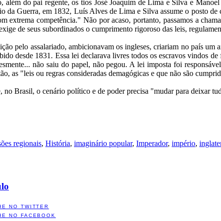
iro, além do pai regente, os tios José Joaquim de Lima e Silva e Manoe
 da Guerra, em 1832, Luís Alves de Lima e Silva assume o posto de co
com extrema competência." Não por acaso, portanto, passamos a chama
exige de seus subordinados o cumprimento rigoroso das leis, regulamen
uição pelo assalariado, ambicionavam os ingleses, criariam no país um 
ibido desde 1831. Essa lei declarava livres todos os escravos vindos de 
esmente... não saiu do papel, não pegou. A lei imposta foi responsável
ntão, as "leis ou regras consideradas demagógicas e que não são cumprid
, no Brasil, o cenário político e de poder precisa "mudar para deixar t
sões regionais
,
História
,
imaginário popular
,
Imperador
,
império
,
inglate
ulo
HE NO TWITTER
HE NO FACEBOOK