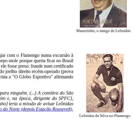
Manezinho, o amigo de Leônidas
viajar com o Flamengo numa excursão à
orpo mole porque queria ficar no Brasil
le fosse preso: fraude num certificado
do joelho direito recém-operado (prova
evista a "O Globo Esportivo" afirmando
para ninguém. (...) A comitiva do São
iro e, na época, dirigente do SPFC],
o] teria a missão de avisar Leônidas
o do Norte (depois Estação Roosevelt),
Leônidas da Silva no Flamengo