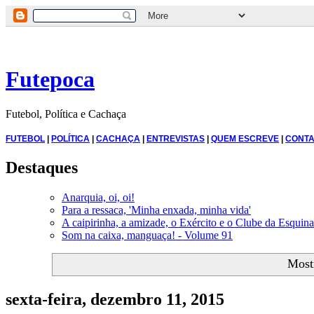
Futepoca
Futebol, Política e Cachaça
FUTEBOL
|
POLÍTICA
|
CACHAÇA
|
ENTREVISTAS
|
QUEM ESCREVE
|
CONTA
Destaques
Anarquia, oi, oi!
Para a ressaca, 'Minha enxada, minha vida'
A caipirinha, a amizade, o Exército e o Clube da Esquina
Som na caixa, manguaça! - Volume 91
Most
sexta-feira, dezembro 11, 2015