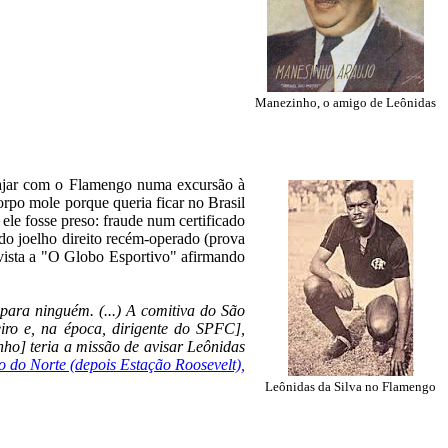
Manezinho, o amigo de Leônidas
viajar com o Flamengo numa excursão à
orpo mole porque queria ficar no Brasil
le fosse preso: fraude num certificado
do joelho direito recém-operado (prova
evista a "O Globo Esportivo" afirmando
para ninguém. (...) A comitiva do São
iro e, na época, dirigente do SPFC],
o] teria a missão de avisar Leônidas
o do Norte (depois Estação Roosevelt),
Leônidas da Silva no Flamengo