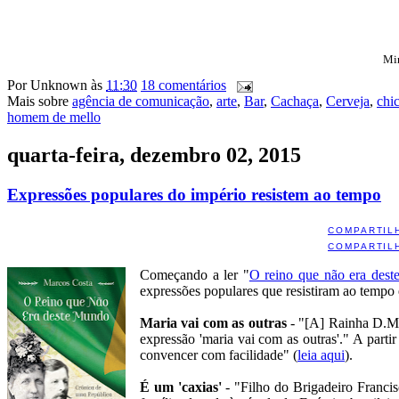
Mir
Por
Unknown
às
11:30
18 comentários
Mais sobre
agência de comunicação
,
arte
,
Bar
,
Cachaça
,
Cerveja
,
chi
homem de mello
quarta-feira, dezembro 02, 2015
Expressões populares do império resistem ao tempo
COMPARTIL
COMPARTIL
Começando a ler "
O reino que não era des
expressões populares que resistiram ao tempo
Maria vai com as outras
- "[A] Rainha D.Mar
expressão 'maria vai com as outras'." A part
convencer com facilidade" (
leia aqui
).
É um 'caxias'
- "Filho do Brigadeiro Francis