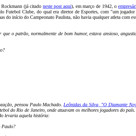
o Rockmann (já citado
neste post aqui
), em março de 1942, o
empresár
ulo Futebol Clube, do qual era diretor de Esportes, com "um jogador 
nas do início do Campeonato Paulista, não havia qualquer atleta com ess
r que o patrão, normalmente de bom humor, estava ansioso, angusti
lo?
gozação, pensou Paulo Machado.
Leônidas da Silva, "O Diamante Ne
futebol do Rio de Janeiro, onde atuavam os melhores jogadores do pa
o levaria aquela história:
o Paulo?