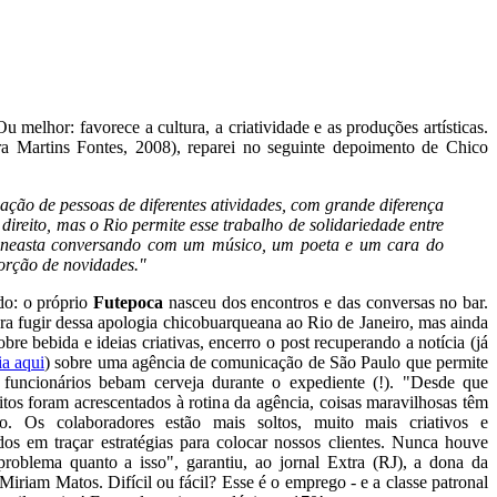
 Ou melhor: favorece a cultura, a criatividade e as produções artísticas.
a Martins Fontes, 2008), reparei no seguinte depoimento de Chico
ação de pessoas de diferentes atividades, com grande diferença
r direito, mas o Rio permite esse trabalho de solidariedade entre
ineasta conversando com um músico, um poeta e um cara do
orção de novidades."
do: o próprio
Futepoca
nasceu dos encontros e das conversas no bar.
ra fugir dessa apologia chicobuarqueana ao Rio de Janeiro, mas ainda
obre bebida e ideias criativas, encerro o post recuperando a notícia (já
ia aqui
) sobre uma agência de comunicação de São Paulo que permite
 funcionários bebam cerveja durante o expediente (!). "Desde que
itos foram acrescentados à rotina da agência, coisas maravilhosas têm
do. Os colaboradores estão mais soltos, muito mais criativos e
s em traçar estratégias para colocar nossos clientes. Nunca houve
roblema quanto a isso", garantiu, ao jornal Extra (RJ), a dona da
Miriam Matos. Difícil ou fácil? Esse é o emprego - e a classe patronal