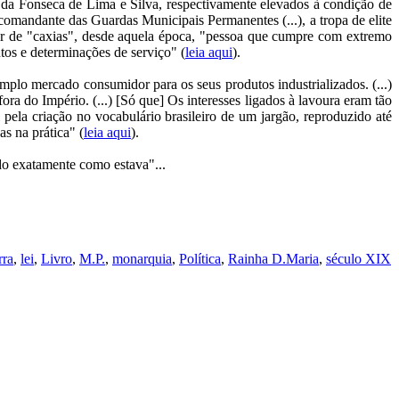
l da Fonseca de Lima e Silva, respectivamente elevados à condição de
mandante das Guardas Municipais Permanentes (...), a tropa de elite
r de "caxias", desde aquela época, "pessoa que cumpre com extremo
tos e determinações de serviço" (
leia aqui
).
amplo mercado consumidor para os seus produtos industrializados. (...)
fora do Império. (...) [Só que] Os interesses ligados à lavoura eram tão
 pela criação no vocabulário brasileiro de um jargão, reproduzido até
as na prática" (
leia aqui
).
udo exatamente como estava"...
rra
,
lei
,
Livro
,
M.P.
,
monarquia
,
Política
,
Rainha D.Maria
,
século XIX