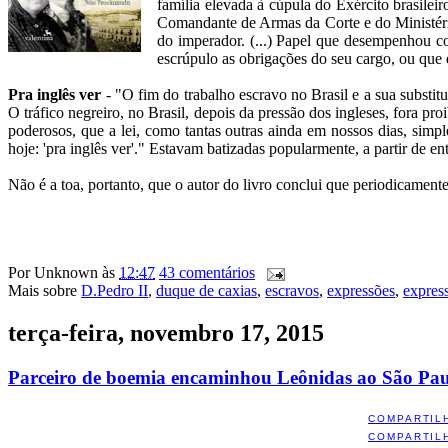
família elevada à cúpula do Exército brasile
Comandante de Armas da Corte e do Ministério
do imperador. (...) Papel que desempenhou 
escrúpulo as obrigações do seu cargo, ou que 
Pra inglês ver
- "O fim do trabalho escravo no Brasil e a sua substit
O tráfico negreiro, no Brasil, depois da pressão dos ingleses, fora pro
poderosos, que a lei, como tantas outras ainda em nossos dias, simpl
hoje: 'pra inglês ver'." Estavam batizadas popularmente, a partir de e
Não é a toa, portanto, que o autor do livro conclui que periodicamente
Por
Unknown
às
12:47
43 comentários
Mais sobre
D.Pedro II
,
duque de caxias
,
escravos
,
expressões
,
expres
terça-feira, novembro 17, 2015
Parceiro de boemia encaminhou Leônidas ao São Pa
COMPARTIL
COMPARTIL