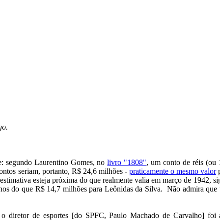
go.
-se: segundo Laurentino Gomes, no
livro "1808"
, um conto de réis (ou 
contos seriam, portanto, R$ 24,6 milhões -
praticamente o mesmo valor
p
estimativa esteja próxima do que realmente valia em março de 1942, si
nos do que R$ 14,7 milhões para Leônidas da Silva. Não admira que t
r, o diretor de esportes [do SPFC, Paulo Machado de Carvalho] fo