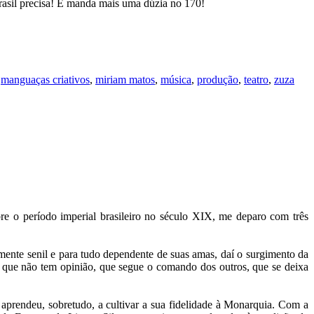
rasil precisa! E manda mais uma dúzia no 170!
,
manguaças criativos
,
miriam matos
,
música
,
produção
,
teatro
,
zuza
bre o período imperial brasileiro no século XIX, me deparo com três
amente senil e para tudo dependente de suas amas, daí o surgimento da
oa que não tem opinião, que segue o comando dos outros, que se deixa
) aprendeu, sobretudo, a cultivar a sua fidelidade à Monarquia. Com a