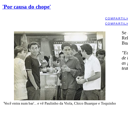
'Por causa do chope'
COMPARTIL
COMPARTIL
Se
Re
Bua
"Eu
de 
as 
tea
'Você entra num bar'... e vê Paulinho da Viola, Chico Buarque e Toquinho