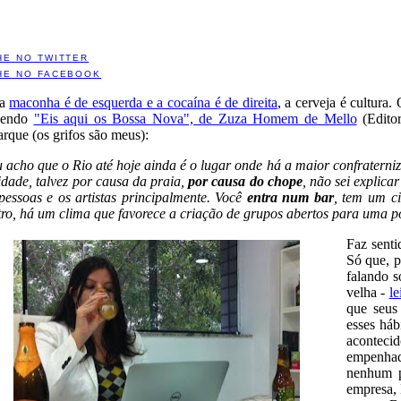
HE NO TWITTER
HE NO FACEBOOK
 a
maconha é de esquerda e a cocaína é de direita
, a cerveja é cultura.
lendo
"Eis aqui os Bossa Nova", de Zuza Homem de Mello
(Editor
rque (os grifos são meus):
 acho que o Rio até hoje ainda é o lugar onde há a maior confraterniz
idade, talvez por causa da praia,
por causa do chope
, não sei explica
pessoas e os artistas principalmente. Você
entra num bar
, tem um c
tro, há um clima que favorece a criação de grupos abertos para uma p
Faz senti
Só que, p
falando s
velha -
le
que seus
esses háb
aconteci
empenhado
nenhum p
empresa, 