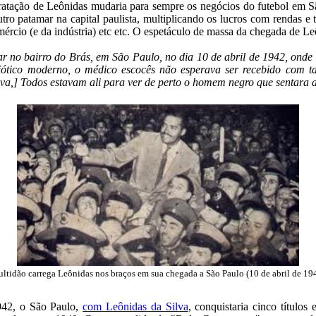
tratação de Leônidas mudaria para sempre os negócios do futebol em S
outro patamar na capital paulista, multiplicando os lucros com rendas e
ércio (e da indústria) etc etc. O espetáculo de massa da chegada de Le
 no bairro do Brás, em São Paulo, no dia 10 de abril de 1942, onde
ibiótico moderno, o médico escocês não esperava ser recebido com 
va,] Todos estavam ali para ver de perto o homem negro que sentara ao
ltidão carrega Leônidas nos braços em sua chegada a São Paulo (10 de abril de 19
942, o São Paulo,
com Leônidas da Silva
, conquistaria cinco título