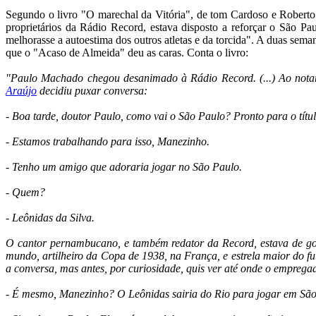
Segundo o livro "O marechal da Vitória", de tom Cardoso e Robert
proprietários da Rádio Record, estava disposto a reforçar o São Pa
melhorasse a autoestima dos outros atletas e da torcida". A duas sema
que o "Acaso de Almeida" deu as caras. Conta o livro:
"Paulo Machado chegou desanimado à Rádio Record. (...) Ao nota
Araújo
decidiu puxar conversa:
- Boa tarde, doutor Paulo, como vai o São Paulo? Pronto para o títu
- Estamos trabalhando para isso, Manezinho.
- Tenho um amigo que adoraria jogar no São Paulo.
- Quem?
- Leônidas da Silva.
O cantor pernambucano, e também redator da Record, estava de 
mundo, artilheiro da Copa de 1938, na França, e estrela maior do 
a conversa, mas antes, por curiosidade, quis ver até onde o empregad
- É mesmo, Manezinho? O Leônidas sairia do Rio para jogar em Sã