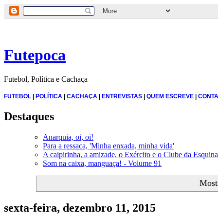
Futepoca
Futebol, Política e Cachaça
FUTEBOL
|
POLÍTICA
|
CACHAÇA
|
ENTREVISTAS
|
QUEM ESCREVE
|
CONTA
Destaques
Anarquia, oi, oi!
Para a ressaca, 'Minha enxada, minha vida'
A caipirinha, a amizade, o Exército e o Clube da Esquina
Som na caixa, manguaça! - Volume 91
Most
sexta-feira, dezembro 11, 2015