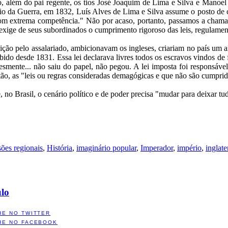
iro, além do pai regente, os tios José Joaquim de Lima e Silva e Manoe
 da Guerra, em 1832, Luís Alves de Lima e Silva assume o posto de co
com extrema competência." Não por acaso, portanto, passamos a chama
exige de seus subordinados o cumprimento rigoroso das leis, regulamen
uição pelo assalariado, ambicionavam os ingleses, criariam no país um 
ibido desde 1831. Essa lei declarava livres todos os escravos vindos de 
esmente... não saiu do papel, não pegou. A lei imposta foi responsável
ntão, as "leis ou regras consideradas demagógicas e que não são cumprid
, no Brasil, o cenário político e de poder precisa "mudar para deixar t
sões regionais
,
História
,
imaginário popular
,
Imperador
,
império
,
inglate
ulo
HE NO TWITTER
HE NO FACEBOOK