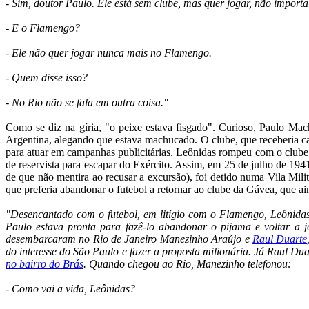
- Sim, doutor Paulo. Ele está sem clube, mas quer jogar, não importa 
- E o Flamengo?
- Ele não quer jogar nunca mais no Flamengo.
- Quem disse isso?
- No Rio não se fala em outra coisa."
Como se diz na gíria, "o peixe estava fisgado". Curioso, Paulo M
Argentina, alegando que estava machucado. O clube, que receberia cac
para atuar em campanhas publicitárias. Leônidas rompeu com o clube 
de reservista para escapar do Exército. Assim, em 25 de julho de 19
de que não mentira ao recusar a excursão), foi detido numa Vila Mil
que preferia abandonar o futebol a retornar ao clube da Gávea, que ai
"Desencantado com o futebol, em litígio com o Flamengo, Leônidas
Paulo estava pronta para fazê-lo abandonar o pijama e voltar a
desembarcaram no Rio de Janeiro Manezinho Araújo e
Raul Duarte
do interesse do São Paulo e fazer a proposta milionária. Já Raul Dua
no bairro do Brás
. Quando chegou ao Rio, Manezinho telefonou:
- Como vai a vida, Leônidas?