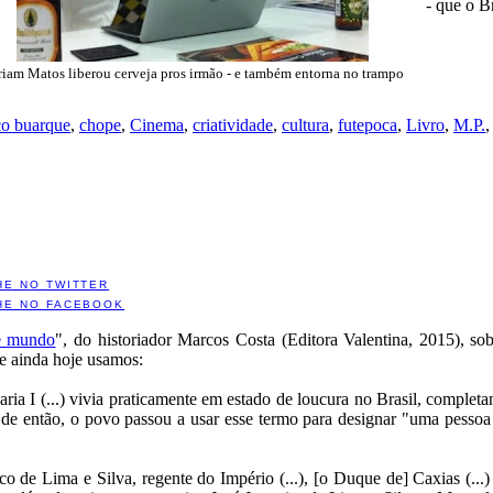
- que o B
iam Matos liberou cerveja pros irmão - e também entorna no trampo
co buarque
,
chope
,
Cinema
,
criatividade
,
cultura
,
futepoca
,
Livro
,
M.P.
HE NO TWITTER
HE NO FACEBOOK
te mundo
", do historiador Marcos Costa (Editora Valentina, 2015), so
 e ainda hoje usamos:
ia I (...) vivia praticamente em estado de loucura no Brasil, complet
ir de então, o povo passou a usar esse termo para designar "uma pess
co de Lima e Silva, regente do Império (...), [o Duque de] Caxias (...