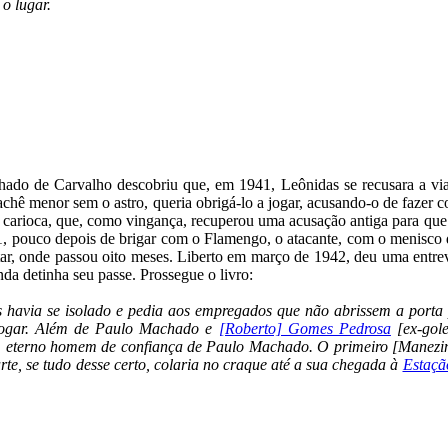
o lugar.
achado de Carvalho descobriu que, em 1941, Leônidas se recusara a 
hê menor sem o astro, queria obrigá-lo a jogar, acusando-o de fazer c
carioca, que, como vingança, recuperou uma acusação antiga para que e
41, pouco depois de brigar com o Flamengo, o atacante, com o menisco 
itar, onde passou oito meses. Liberto em março de 1942, deu uma entr
nda detinha seu passe. Prossegue o livro:
 havia se isolado e pedia aos empregados que não abrissem a porta 
 jogar. Além de Paulo Machado e
[Roberto] Gomes Pedrosa
[ex-gole
, eterno homem de confiança de Paulo Machado. O primeiro [Manezinh
rte, se tudo desse certo, colaria no craque até a sua chegada à
Estaçã