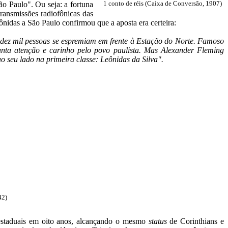
ão Paulo". Ou seja: a fortuna
1 conto de réis (Caixa de Conversão, 1907)
 transmissões radiofônicas das
ônidas a São Paulo confirmou que a aposta era certeira:
 dez mil pessoas se espremiam em frente à Estação do Norte. Famoso
tanta atenção e carinho pelo povo paulista. Mas Alexander Fleming
 seu lado na primeira classe: Leônidas da Silva".
42)
s estaduais em oito anos, alcançando o mesmo
status
de Corinthians e