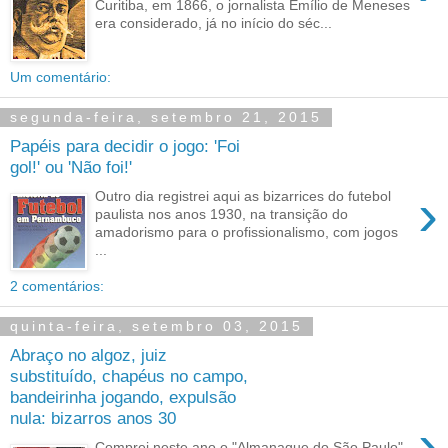
Curitiba, em 1866, o jornalista Emílio de Meneses
era considerado, já no início do séc...
Um comentário:
segunda-feira, setembro 21, 2015
Papéis para decidir o jogo: 'Foi
gol!' ou 'Não foi!'
›
Outro dia registrei aqui as bizarrices do futebol
paulista nos anos 1930, na transição do
amadorismo para o profissionalismo, com jogos
...
2 comentários:
quinta-feira, setembro 03, 2015
Abraço no algoz, juiz
substituído, chapéus no campo,
bandeirinha jogando, expulsão
nula: bizarros anos 30
›
Comprei neste ano o "Almanaque do São Paulo",