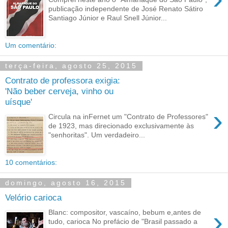
publicação independente de José Renato Sátiro
Santiago Júnior e Raul Snell Júnior...
Um comentário:
terça-feira, agosto 25, 2015
Contrato de professora exigia:
'Não beber cerveja, vinho ou
uísque'
›
Circula na inFernet um "Contrato de Professores"
de 1923, mas direcionado exclusivamente às
"senhoritas". Um verdadeiro...
10 comentários:
domingo, agosto 16, 2015
Velório carioca
›
Blanc: compositor, vascaíno, bebum e,antes de
tudo, carioca No prefácio de "Brasil passado a