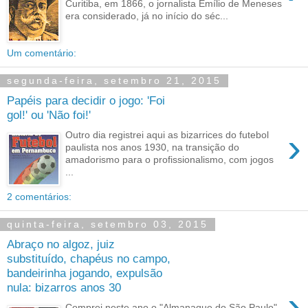
Curitiba, em 1866, o jornalista Emílio de Meneses
era considerado, já no início do séc...
Um comentário:
segunda-feira, setembro 21, 2015
Papéis para decidir o jogo: 'Foi
gol!' ou 'Não foi!'
›
Outro dia registrei aqui as bizarrices do futebol
paulista nos anos 1930, na transição do
amadorismo para o profissionalismo, com jogos
...
2 comentários:
quinta-feira, setembro 03, 2015
Abraço no algoz, juiz
substituído, chapéus no campo,
bandeirinha jogando, expulsão
nula: bizarros anos 30
›
Comprei neste ano o "Almanaque do São Paulo",