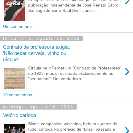
publicação independente de José Renato Sátiro
Santiago Júnior e Raul Snell Júnior...
Um comentário:
terça-feira, agosto 25, 2015
Contrato de professora exigia:
'Não beber cerveja, vinho ou
uísque'
›
Circula na inFernet um "Contrato de Professores"
de 1923, mas direcionado exclusivamente às
"senhoritas". Um verdadeiro...
10 comentários:
domingo, agosto 16, 2015
Velório carioca
›
Blanc: compositor, vascaíno, bebum e,antes de
tudo, carioca No prefácio de "Brasil passado a