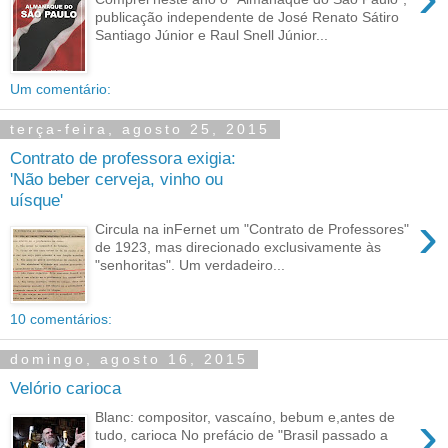
publicação independente de José Renato Sátiro
Santiago Júnior e Raul Snell Júnior...
Um comentário:
terça-feira, agosto 25, 2015
Contrato de professora exigia:
'Não beber cerveja, vinho ou
uísque'
›
Circula na inFernet um "Contrato de Professores"
de 1923, mas direcionado exclusivamente às
"senhoritas". Um verdadeiro...
10 comentários:
domingo, agosto 16, 2015
Velório carioca
›
Blanc: compositor, vascaíno, bebum e,antes de
tudo, carioca No prefácio de "Brasil passado a