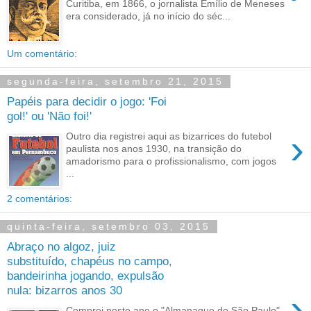
Curitiba, em 1866, o jornalista Emílio de Meneses
era considerado, já no início do séc...
Um comentário:
segunda-feira, setembro 21, 2015
Papéis para decidir o jogo: 'Foi
gol!' ou 'Não foi!'
›
Outro dia registrei aqui as bizarrices do futebol
paulista nos anos 1930, na transição do
amadorismo para o profissionalismo, com jogos
...
2 comentários:
quinta-feira, setembro 03, 2015
Abraço no algoz, juiz
substituído, chapéus no campo,
bandeirinha jogando, expulsão
nula: bizarros anos 30
›
Comprei neste ano o "Almanaque do São Paulo",