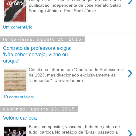
publicação independente de José Renato Sátiro
Santiago Júnior e Raul Snell Júnior...
Um comentário:
terça-feira, agosto 25, 2015
Contrato de professora exigia:
'Não beber cerveja, vinho ou
uísque'
›
Circula na inFernet um "Contrato de Professores"
de 1923, mas direcionado exclusivamente às
"senhoritas". Um verdadeiro...
10 comentários:
domingo, agosto 16, 2015
Velório carioca
›
Blanc: compositor, vascaíno, bebum e,antes de
tudo, carioca No prefácio de "Brasil passado a