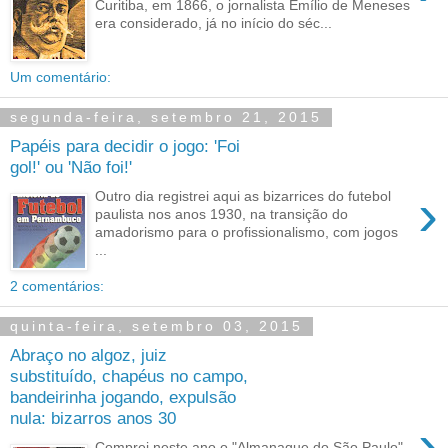
Curitiba, em 1866, o jornalista Emílio de Meneses
era considerado, já no início do séc...
Um comentário:
segunda-feira, setembro 21, 2015
Papéis para decidir o jogo: 'Foi
gol!' ou 'Não foi!'
›
Outro dia registrei aqui as bizarrices do futebol
paulista nos anos 1930, na transição do
amadorismo para o profissionalismo, com jogos
...
2 comentários:
quinta-feira, setembro 03, 2015
Abraço no algoz, juiz
substituído, chapéus no campo,
bandeirinha jogando, expulsão
nula: bizarros anos 30
›
Comprei neste ano o "Almanaque do São Paulo",