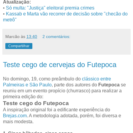
Atualização:
•
Só multa: "Justiça" eleitoral premia crimes
•
Kassab e Marta vão recorrer de decisão sobre "checão do
metrô"
Marcão
às
13:40
2 comentários:
Compartilhar
Teste cego de cervejas do Futepoca
No domingo, 19, como preâmbulo do
clássico entre
Palmeiras e São Paulo
, parte dos autores do
Futepoca
se
reuniu em um evento propício (churrasco) para realizar a
primeira edição do:
Teste cego do Futepoca
A inspiração original foi a edificante experiência do
Brejas.com
. A metodologia adotada, porém, foi diversa e
mais modesta.