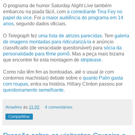
O programa de humor
Saturday Night Live
também
embarcou na piada fácil, com
a comediante Tina Fey no
papel da vice
. Foi
a maior audiência do programa em 14
anos
, segundo dados oficiais.
O
Telegraph
fez
uma lista de atrizes parecidas
. Tem
galeria
de imagens montadas para ridicularizá-la
e anúncio
classificado (de veracidade questionável) para
sócia da
personalidade para filme pornô
. Mas a peça mais bizarra
que encontrei foi esta montagem de
striptease
.
Como não têm fim as bordoadas, até o usual (e com
contornos machistas) debate sobre o
quanto Palin gasta
com roupas
, entra na história.
Hillary Clinton passou por
questionamento semelhante
.
Anselmo
às
11:02
4 comentários:
Compartilhar