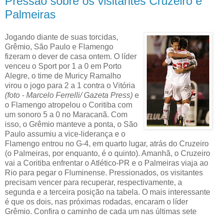
Pressão sobre os visitantes Cruzeiro e
Palmeiras
Jogando diante de suas torcidas,
Grêmio, São Paulo e Flamengo
fizeram o dever de casa ontem. O líder
venceu o Sport por 1 a 0 em Porto
Alegre, o time de Muricy Ramalho
virou o jogo para 2 a 1 contra o Vitória
(foto - Marcelo Ferrelli/ Gazeta Press)
e
o Flamengo atropelou o Coritiba com
um sonoro 5 a 0 no Maracanã. Com
isso, o Grêmio manteve a ponta, o São
Paulo assumiu a vice-liderança e o
Flamengo entrou no G-4, em quarto lugar, atrás do Cruzeiro
(o Palmeiras, por enquanto, é o quinto). Amanhã, o Cruzeiro
vai a Coritiba enfrentar o Atlético-PR e o Palmeiras viaja ao
Rio para pegar o Fluminense. Pressionados, os visitantes
precisam vencer para recuperar, respectivamente, a
segunda e a terceira posição na tabela. O mais interessante
é que os dois, nas próximas rodadas, encaram o líder
Grêmio. Confira o caminho de cada um nas últimas sete