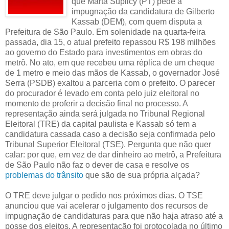
que Marta Suplicy (PT) pede a
impugnação da candidatura de Gilberto
Kassab (DEM), com quem disputa a
Prefeitura de São Paulo. Em solenidade na quarta-feira
passada, dia 15, o atual prefeito repassou R$ 198 milhões
ao governo do Estado para investimentos em obras do
metrô. No ato, em que recebeu uma réplica de um cheque
de 1 metro e meio das mãos de Kassab, o governador José
Serra (PSDB) exaltou a parceria com o prefeito. O parecer
do procurador é levado em conta pelo juiz eleitoral no
momento de proferir a decisão final no processo. A
representação ainda será julgada no Tribunal Regional
Eleitoral (TRE) da capital paulista e Kassab só tem a
candidatura cassada caso a decisão seja confirmada pelo
Tribunal Superior Eleitoral (TSE). Pergunta que não quer
calar: por que, em vez de dar dinheiro ao metrô, a Prefeitura
de São Paulo não faz o dever de casa e resolve os
problemas do trânsito
que são de sua própria alçada?
O TRE deve julgar o pedido nos próximos dias. O TSE
anunciou que vai acelerar o julgamento dos recursos de
impugnação de candidaturas para que não haja atraso até a
posse dos eleitos. A representação foi protocolada no último