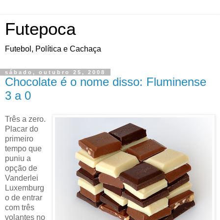
Futepoca
Futebol, Política e Cachaça
sábado, outubro 25, 2008
Chocolate é o nome disso: Fluminense
3 a 0
Três a zero.
Placar do
primeiro
tempo que
puniu a
opção de
Vanderlei
Luxemburg
o de entrar
com três
volantes no