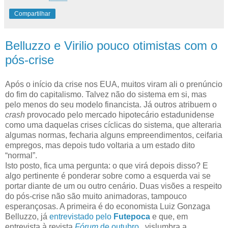
Compartilhar
Belluzzo e Virilio pouco otimistas com o
pós-crise
Após o início da crise nos EUA, muitos viram ali o prenúncio
do fim do capitalismo. Talvez não do sistema em si, mas
pelo menos do seu modelo financista. Já outros atribuem o
crash
provocado pelo mercado hipotecário estadunidense
como uma daquelas crises cíclicas do sistema, que alteraria
algumas normas, fecharia alguns empreendimentos, ceifaria
empregos, mas depois tudo voltaria a um estado dito
“normal”.
Isto posto, fica uma pergunta: o que virá depois disso? E
algo pertinente é ponderar sobre como a esquerda vai se
portar diante de um ou outro cenário. Duas visões a respeito
do pós-crise não são muito animadoras, tampouco
esperançosas. A primeira é do economista Luiz Gonzaga
Belluzzo, já
entrevistado pelo
Futepoca
e que, em
entrevista à revista
Fórum
de outubro
, vislumbra a