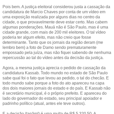
Pois bem. A justiça eleitoral considerou justa a cassação da
candidatura de Marcio Chaves por conta de um vídeo em
uma exposição realizada por alguns dias no centro da
cidade, o que provavelmente deve estar certo. Mas cabem
algumas ponderações. Mauá não é São Paulo, mas é uma
cidade grande, com mais de 200 mil eleitores. O tal vídeo
poderia ter algum efeito, mas não creio que fosse
determinante. Tanto que os jornais da região deram (me
lembro bem) a foto de Damo sendo prematuramente
empossado pela juíza, mas não fiquei sabendo de nenhuma
repercussão ao tal do vídeo antes da decisão da justiça.
Agora, a mesma justiça aprecia o pedido de cassação da
candidatura Kassab. Todo mundo no estado de São Paulo
sabe qual foi o fato que levou ao pedido, o tal do checão. E
todo mundo sabe porque a foto do ato apareceu na capa
dos dois maiores jornais do estado e do país. E Kassab não
é secretário municipal, é o próprio prefeito. E apareceu do
lado do governador do estado, seu principal apoiador e
padrinho político (atual, antes ele teve outros).
E a decisão (tanãm!) é uma multa de R$ 5.320,50. A