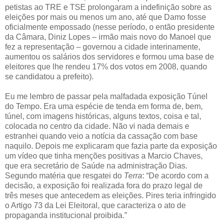
petistas ao TRE e TSE prolongaram a indefinição sobre as
eleições por mais ou menos um ano, até que Damo fosse
oficialmente empossado (nesse período, o então presidente
da Câmara, Diniz Lopes – irmão mais novo do Manoel que
fez a representação – governou a cidade interinamente,
aumentou os salários dos servidores e formou uma base de
eleitores que lhe rendeu 17% dos votos em 2008, quando
se candidatou a prefeito).
Eu me lembro de passar pela malfadada exposição Túnel
do Tempo. Era uma espécie de tenda em forma de, bem,
túnel, com imagens históricas, alguns textos, coisa e tal,
colocada no centro da cidade. Não vi nada demais e
estranhei quando veio a notícia da cassação com base
naquilo. Depois me explicaram que fazia parte da exposição
um vídeo que tinha menções positivas a Marcio Chaves,
que era secretário de Saúde na administração Dias.
Segundo matéria que resgatei do
Terra
: “De acordo com a
decisão, a exposição foi realizada fora do prazo legal de
três meses que antecedem as eleições. Pires teria infringido
o Artigo 73 da Lei Eleitoral, que caracteriza o ato de
propaganda institucional proibida.”