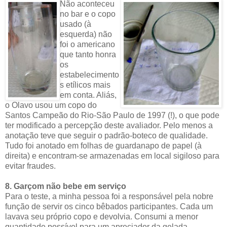
Não aconteceu
no bar e o copo
usado (à
esquerda) não
foi o americano
que tanto honra
os
estabelecimento
s etílicos mais
em conta. Aliás,
o Olavo usou um copo do
Santos Campeão do Rio-São Paulo de 1997 (!), o que pode
ter modificado a percepção deste avaliador. Pelo menos a
anotação teve que seguir o padrão-boteco de qualidade.
Tudo foi anotado em folhas de guardanapo de papel (à
direita) e encontram-se armazenadas em local sigiloso para
evitar fraudes.
8. Garçom não bebe em serviço
Para o teste, a minha pessoa foi a responsável pela nobre
função de servir os cinco bêbados participantes. Cada um
lavava seu próprio copo e devolvia. Consumi a menor
quantidade possível para um apreciador da gelada.