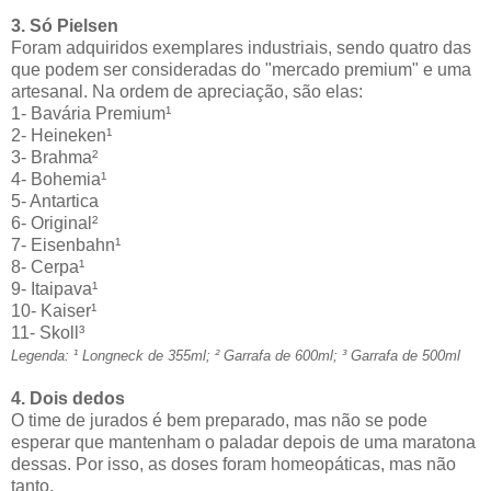
3. Só Pielsen
Foram adquiridos exemplares industriais, sendo quatro das
que podem ser consideradas do "mercado premium" e uma
artesanal. Na ordem de apreciação, são elas:
1- Bavária Premium¹
2- Heineken¹
3- Brahma²
4- Bohemia¹
5- Antartica
6- Original²
7- Eisenbahn¹
8- Cerpa¹
9- Itaipava¹
10- Kaiser¹
11- Skoll³
Legenda: ¹ Longneck de 355ml; ² Garrafa de 600ml; ³ Garrafa de 500ml
4. Dois dedos
O time de jurados é bem preparado, mas não se pode
esperar que mantenham o paladar depois de uma maratona
dessas. Por isso, as doses foram homeopáticas, mas não
tanto.