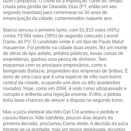
fazer campanha. O crime foi a exposição Túnel do Tempo,
criada pela gestão de Oswaldo Dias (PT, então em seu
segundo mandato) para comemorar os 50 anos de
emancipação da cidade, comemorados naquele ano.
Marcio venceu o primeiro turno, com 91.910 votos (45%)
contra 79.584 votos (39%) do segundo colocado Leonel
Damo, do PV. O candidato verde é um tipo de Paulo Maluf
mauaense. Foi prefeito na cidade duas vezes, fez um monte
de obras do tipo asfalto, prédios públicos, essas coisas de
empreiteiras, ganhou uma penca de dinheiro. Tem
esquemas com os principais empresários, como o
famigerado Baltazar, proprietário das empresas de ônibus. É
dono de uma casa que é uma espécie de sítio num bairro
central da cidade, ocupando uns dois ou três quarteirões
murados. Hoje, como em 2004, é visto como ultrapassado e
corrupto e enfrenta uma rejeição enorme. Enfim, o petista
tinha boas chances de vencer a disputa no segundo turno.
Mas a juíza eleitoral Ida Inês Del Cid aceitou o pedido e
cassou Marcio. Não satisfeita, poucos dias depois da
primeira decisão, proclamou Damo eleito. A decisão da juíza
mostrar-se-ia acertada, mas um pouco apressada: recursos