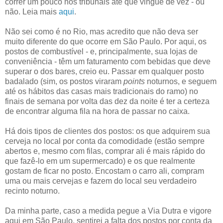
correr um pouco nos tribunais até que vingue de vez - ou
não. Leia mais
aqui
.
Não sei como é no Rio, mas acredito que não deva ser
muito diferente do que ocorre em São Paulo. Por aqui, os
postos de combustível - e, principalmente, sua lojas de
conveniência - têm um faturamento com bebidas que deve
superar o dos bares, creio eu. Passar em qualquer posto
badalado (sim, os postos viraram
points
noturnos, e seguem
até os hábitos das casas mais tradicionais do ramo) no
finais de semana por volta das dez da noite é ter a certeza
de encontrar alguma fila na hora de passar no caixa.
Há dois tipos de clientes dos postos: os que adquirem sua
cerveja no local por conta da comodidade (estão sempre
abertos e, mesmo com filas, comprar ali é mais rápido do
que fazê-lo em um supermercado) e os que realmente
gostam de ficar no posto. Encostam o carro ali, compram
uma ou mais cervejas e fazem do local seu verdadeiro
recinto noturno.
Da minha parte, caso a medida pegue a Via Dutra e vigore
aqui em São Paulo, sentirei a falta dos postos por conta da