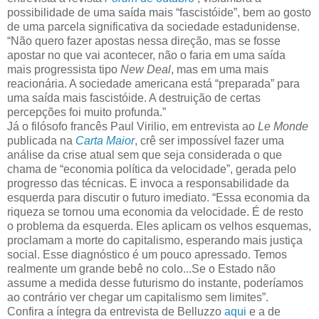
possibilidade de uma saída mais “fascistóide”, bem ao gosto
de uma parcela significativa da sociedade estadunidense.
“Não quero fazer apostas nessa direção, mas se fosse
apostar no que vai acontecer, não o faria em uma saída
mais progressista tipo
New Deal
, mas em uma mais
reacionária. A sociedade americana está “preparada” para
uma saída mais fascistóide. A destruição de certas
percepções foi muito profunda.”
Já o filósofo francês Paul Virilio, em entrevista ao
Le Monde
publicada na
Carta Maior
, crê ser impossível fazer uma
análise da crise atual sem que seja considerada o que
chama de “economia política da velocidade”, gerada pelo
progresso das técnicas. E invoca a responsabilidade da
esquerda para discutir o futuro imediato. “Essa economia da
riqueza se tornou uma economia da velocidade. É de resto
o problema da esquerda. Eles aplicam os velhos esquemas,
proclamam a morte do capitalismo, esperando mais justiça
social. Esse diagnóstico é um pouco apressado. Temos
realmente um grande bebê no colo...Se o Estado não
assume a medida desse futurismo do instante, poderíamos
ao contrário ver chegar um capitalismo sem limites”.
Confira a íntegra da entrevista de Belluzzo
aqui
e a de