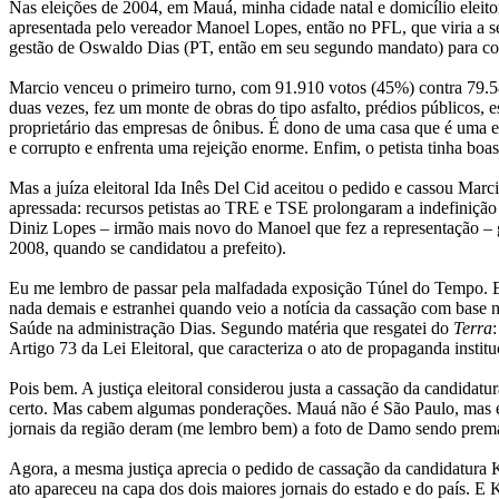
Nas eleições de 2004, em Mauá, minha cidade natal e domicílio eleito
apresentada pelo vereador Manoel Lopes, então no PFL, que viria a s
gestão de Oswaldo Dias (PT, então em seu segundo mandato) para c
Marcio venceu o primeiro turno, com 91.910 votos (45%) contra 79.
duas vezes, fez um monte de obras do tipo asfalto, prédios públicos,
proprietário das empresas de ônibus. É dono de uma casa que é uma es
e corrupto e enfrenta uma rejeição enorme. Enfim, o petista tinha boa
Mas a juíza eleitoral Ida Inês Del Cid aceitou o pedido e cassou Marc
apressada: recursos petistas ao TRE e TSE prolongaram a indefinição
Diniz Lopes – irmão mais novo do Manoel que fez a representação – g
2008, quando se candidatou a prefeito).
Eu me lembro de passar pela malfadada exposição Túnel do Tempo. Era 
nada demais e estranhei quando veio a notícia da cassação com base 
Saúde na administração Dias. Segundo matéria que resgatei do
Terra
Artigo 73 da Lei Eleitoral, que caracteriza o ato de propaganda institu
Pois bem. A justiça eleitoral considerou justa a cassação da candida
certo. Mas cabem algumas ponderações. Mauá não é São Paulo, mas é u
jornais da região deram (me lembro bem) a foto de Damo sendo premat
Agora, a mesma justiça aprecia o pedido de cassação da candidatura 
ato apareceu na capa dos dois maiores jornais do estado e do país. E 