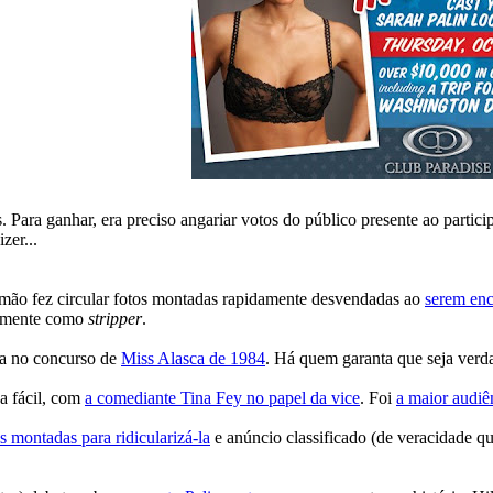
 Para ganhar, era preciso angariar votos do público presente ao partici
zer...
na mão fez circular fotos montadas rapidamente desvendadas ao
serem enc
stamente como
stripper
.
da no concurso de
Miss Alasca de 1984
. Há quem garanta que seja verd
 fácil, com
a comediante Tina Fey no papel da vice
. Foi
a maior audi
s montadas para ridicularizá-la
e anúncio classificado (de veracidade q