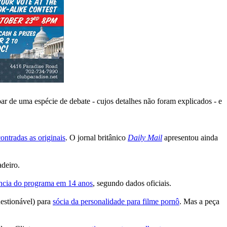
par de uma espécie de debate - cujos detalhes não foram explicados - e
ontradas as originais
. O jornal britânico
Daily Mail
apresentou ainda
adeiro.
ência do programa em 14 anos
, segundo dados oficiais.
uestionável) para
sócia da personalidade para filme pornô
. Mas a peça