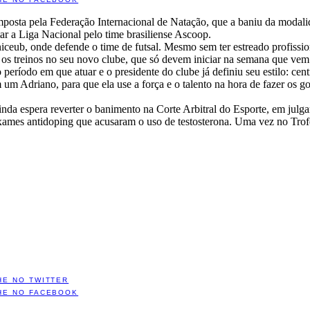
imposta pela Federação Internacional de Natação, que a baniu da modali
utar a Liga Nacional pelo time brasiliense Ascoop.
eub, onde defende o time de futsal. Mesmo sem ter estreado profission
ar os treinos no seu novo clube, que só devem iniciar na semana que vem
eríodo em que atuar e o presidente do clube já definiu seu estilo: cen
 um Adriano, para que ela use a força e o talento na hora de fazer os g
nda espera reverter o banimento na Corte Arbitral do Esporte, em julg
xames antidoping que acusaram o uso de testosterona. Uma vez no Tro
HE NO TWITTER
HE NO FACEBOOK