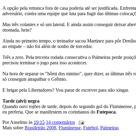
A opção pela retranca fora de casa poderia até ser justificada. Enfre
adversário, contra uma equipe que luta para fugir das últimas colocaç
Mas três volantes e só um lateral. E ainda assim conseguir deixar ab
montada, hein?
Ainda no primeiro tempo, o treinador sacou Martinez para pôr Deníls
ao empate – não foi além de sonho de torcedor.
Três a zero. Pela terceira rodada consecutiva o Palmeiras perde posiçõ
precisou terminar o jogo para isso acontecer.
Na hora de separar os "hômi dos minino", quer dizer, as últimas três 
só conseguir atrapalhar o Grêmio.
E brigar pela Libertadores? Vou parar de escrever para não xingar.
Tarde (alvi) negra
Quando ouvi rojões de tarde, depois do segundo gol do Fluminense, p
eu preferia. Que se manifestem os corintianos do
Futepoca
.
Por
Anselmo
às
19:15
14 comentários
Mais sobre
Brasileirão 2008
,
Fluminense
,
Futebol
,
Palmeiras