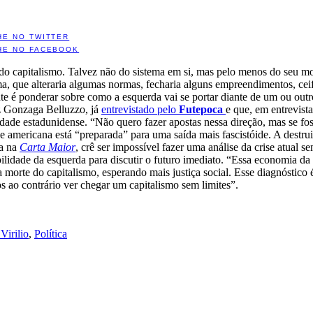
HE NO TWITTER
HE NO FACEBOOK
do capitalismo. Talvez não do sistema em si, mas pelo menos do seu mo
ma, que alteraria algumas normas, fecharia alguns empreendimentos, cei
ente é ponderar sobre como a esquerda vai se portar diante de um ou outr
z Gonzaga Belluzzo, já
entrevistado pelo
Futepoca
e que, em entrevista
edade estadunidense. “Não quero fazer apostas nessa direção, mas se fo
 americana está “preparada” para uma saída mais fascistóide. A destrui
a na
Carta Maior
, crê ser impossível fazer uma análise da crise atual
bilidade da esquerda para discutir o futuro imediato. “Essa economia d
morte do capitalismo, esperando mais justiça social. Esse diagnóstic
 ao contrário ver chegar um capitalismo sem limites”.
Virilio
,
Política