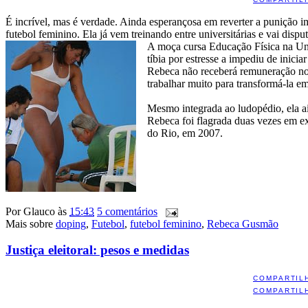
É incrível, mas é verdade. Ainda esperançosa em reverter a punição 
futebol feminino. Ela já vem treinando entre universitárias e vai disp
A moça cursa Educação Física na Unic
tíbia por estresse a impediu de inici
Rebeca não receberá remuneração no p
trabalhar muito para transformá-la em
Mesmo integrada ao ludopédio, ela ai
Rebeca foi flagrada duas vezes em e
do Rio, em 2007.
Por
Glauco
às
15:43
5 comentários
Mais sobre
doping
,
Futebol
,
futebol feminino
,
Rebeca Gusmão
Justiça eleitoral: pesos e medidas
COMPARTIL
COMPARTIL