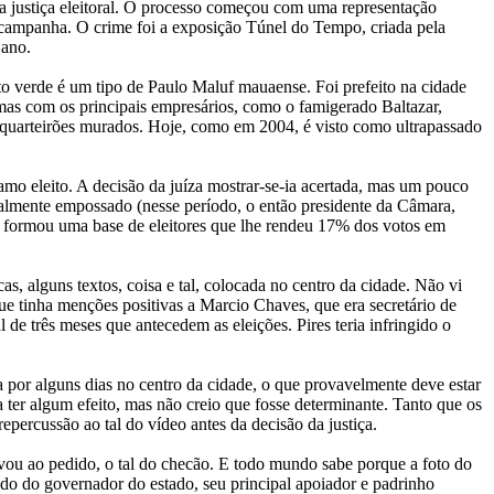
la justiça eleitoral. O processo começou com uma representação
 campanha. O crime foi a exposição Túnel do Tempo, criada pela
 ano.
 verde é um tipo de Paulo Maluf mauaense. Foi prefeito na cidade
emas com os principais empresários, como o famigerado Baltazar,
s quarteirões murados. Hoje, como em 2004, é visto como ultrapassado
Damo eleito. A decisão da juíza mostrar-se-ia acertada, mas um pouco
ialmente empossado (nesse período, o então presidente da Câmara,
e formou uma base de eleitores que lhe rendeu 17% dos votos em
 alguns textos, coisa e tal, colocada no centro da cidade. Não vi
e tinha menções positivas a Marcio Chaves, que era secretário de
 de três meses que antecedem as eleições. Pires teria infringido o
 por alguns dias no centro da cidade, o que provavelmente deve estar
ter algum efeito, mas não creio que fosse determinante. Tanto que os
ercussão ao tal do vídeo antes da decisão da justiça.
vou ao pedido, o tal do checão. E todo mundo sabe porque a foto do
lado do governador do estado, seu principal apoiador e padrinho