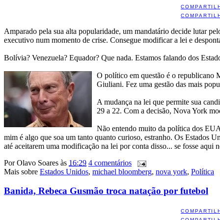
COMPARTIL
COMPARTIL
Amparado pela sua alta popularidade, um mandatário decide lutar pelo
executivo num momento de crise. Consegue modificar a lei e desponta 
Bolívia? Venezuela? Equador? Que nada. Estamos falando dos Estado
O político em questão é o republicano
Giuliani. Fez uma gestão das mais popul
A mudança na lei que permite sua candid
29 a 22. Com a decisão, Nova York modi
Não entendo muito da política dos EUA, 
mim é algo que soa um tanto quanto curioso, estranho. Os Estados Unid
até aceitarem uma modificação na lei por conta disso... se fosse aqui 
Por
Olavo Soares
às
16:29
4 comentários
Mais sobre
Estados Unidos
,
michael bloomberg
,
nova york
,
Política
Banida, Rebeca Gusmão troca natação por futebol
COMPARTIL
COMPARTIL