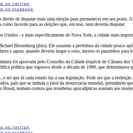
HE NO TWITTER
HE NO FACEBOOK
 direito de disputar mais uma eleição para permanecer em seu posto. A
como favorito para as eleições que, em tese, nem deveria disputar.
s Unidos - e mais especificamente de Nova York, a cidade mais impor
 Michael Bloomberg (
foto
). Ele assumiu a prefeitura da cidade pouco ap
ares e agora, quando deveria largar o osso, mexeu os pauzinhos para bu
atura foi aprovada pelo Conselho da Cidade (espécie de Câmara dos Ver
fica política que vigorava desde a década de 1990, que determinava q
e sei que lá cada estado faz a sua legislação. Pode ser que a reeleição
os, país que se intitula o farol da democracia mundial, permitirem que
no Brasil, tenham certeza que trombetas apocalípticas soariam aos monte
HE NO TWITTER
HE NO FACEBOOK