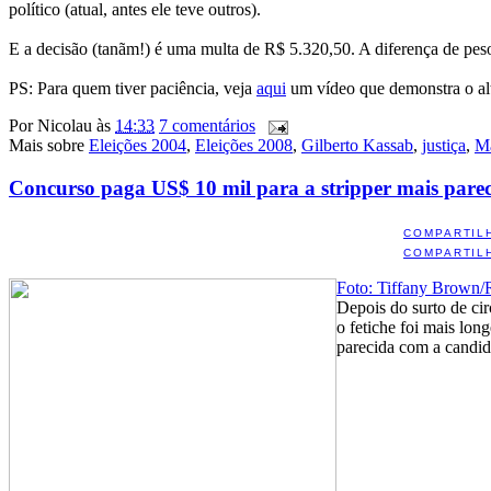
político (atual, antes ele teve outros).
E a decisão (tanãm!) é uma multa de R$ 5.320,50. A diferença de pe
PS: Para quem tiver paciência, veja
aqui
um vídeo que demonstra o alt
Por
Nicolau
às
14:33
7 comentários
Mais sobre
Eleições 2004
,
Eleições 2008
,
Gilberto Kassab
,
justiça
,
Ma
Concurso paga US$ 10 mil para a stripper mais pare
COMPARTIL
COMPARTIL
Foto: Tiffany Brown/
Depois do surto de ci
o fetiche foi mais lo
parecida com a candid