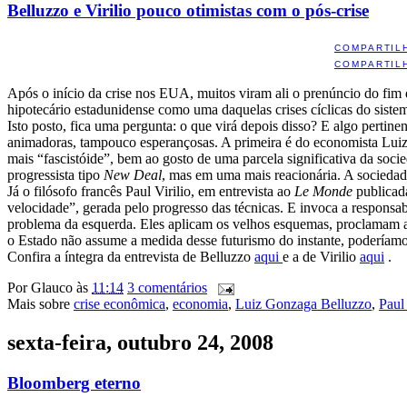
Belluzzo e Virilio pouco otimistas com o pós-crise
COMPARTIL
COMPARTIL
Após o início da crise nos EUA, muitos viram ali o prenúncio do fim 
hipotecário estadunidense como uma daquelas crises cíclicas do siste
Isto posto, fica uma pergunta: o que virá depois disso? E algo pertin
animadoras, tampouco esperançosas. A primeira é do economista Lui
mais “fascistóide”, bem ao gosto de uma parcela significativa da soci
progressista tipo
New Deal
, mas em uma mais reacionária. A sociedade
Já o filósofo francês Paul Virilio, em entrevista ao
Le Monde
publicad
velocidade”, gerada pelo progresso das técnicas. E invoca a responsa
problema da esquerda. Eles aplicam os velhos esquemas, proclamam a 
o Estado não assume a medida desse futurismo do instante, poderíamos
Confira a íntegra da entrevista de Belluzzo
aqui
e a de Virilio
aqui
.
Por
Glauco
às
11:14
3 comentários
Mais sobre
crise econômica
,
economia
,
Luiz Gonzaga Belluzzo
,
Paul 
sexta-feira, outubro 24, 2008
Bloomberg eterno