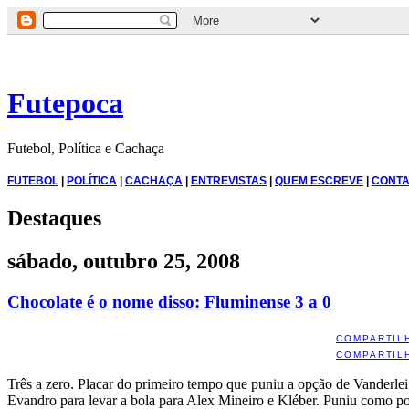
Futepoca
Futebol, Política e Cachaça
FUTEBOL
|
POLÍTICA
|
CACHAÇA
|
ENTREVISTAS
|
QUEM ESCREVE
|
CONTA
Destaques
sábado, outubro 25, 2008
Chocolate é o nome disso: Fluminense 3 a 0
COMPARTIL
COMPARTIL
Três a zero. Placar do primeiro tempo que puniu a opção de Vanderlei
Evandro para levar a bola para Alex Mineiro e Kléber. Puniu como po