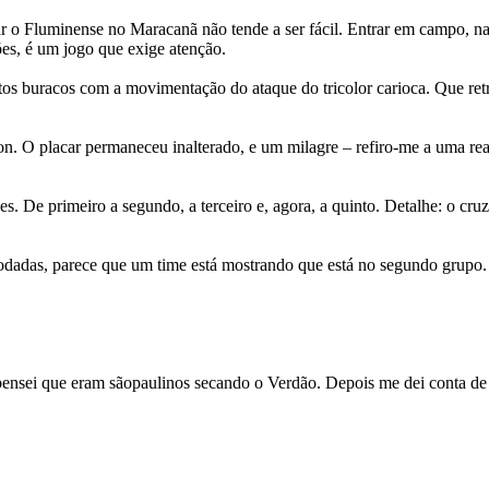
ntar o Fluminense no Maracanã não tende a ser fácil. Entrar em campo, n
ões, é um jogo que exige atenção.
ertos buracos com a movimentação do ataque do tricolor carioca. Que re
on. O placar permaneceu inalterado, e um milagre – refiro-me a uma re
es. De primeiro a segundo, a terceiro e, agora, a quinto. Detalhe: o cru
rodadas, parece que um time está mostrando que está no segundo grupo. 
ensei que eram sãopaulinos secando o Verdão. Depois me dei conta de q