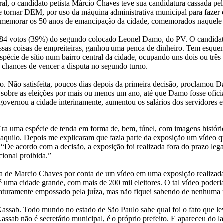
ral, o candidato petista Márcio Chaves teve sua candidatura cassada pe
e tornar DEM, por uso da máquina administrativa municipal para fazer
omemorar os 50 anos de emancipação da cidade, comemorados naquele
584 votos (39%) do segundo colocado Leonel Damo, do PV. O candidato
 essas coisas de empreiteiras, ganhou uma penca de dinheiro. Tem esqu
pécie de sítio num bairro central da cidade, ocupando uns dois ou trê
s chances de vencer a disputa no segundo turno.
io. Não satisfeita, poucos dias depois da primeira decisão, proclamou 
 sobre as eleições por mais ou menos um ano, até que Damo fosse ofic
overnou a cidade interinamente, aumentou os salários dos servidores 
uma espécie de tenda em forma de, bem, túnel, com imagens históricas,
naquilo. Depois me explicaram que fazia parte da exposição um vídeo qu
: “De acordo com a decisão, a exposição foi realizada fora do prazo legal
cional proibida.”
tura de Marcio Chaves por conta de um vídeo em uma exposição realizada
ma cidade grande, com mais de 200 mil eleitores. O tal vídeo poderia 
uramente empossado pela juíza, mas não fiquei sabendo de nenhuma rep
Kassab. Todo mundo no estado de São Paulo sabe qual foi o fato que le
Kassab não é secretário municipal, é o próprio prefeito. E apareceu do 