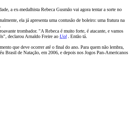
dade, a ex-medalhista Rebeca Gusmão vai agora tentar a sorte no
almente, ela já apresenta uma contusão de boleiro: uma fratura na
.
troavante trombador. "A Rebeca é muito forte, é atacante, e vamos
ols", declarou Arnaldo Freire ao
Uol
. Então tá.
amento que deve ocorrer até o final do ano. Para quem não lembra,
féu Brasil de Natação, em 2006, e depois nos Jogos Pan-Americanos