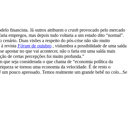
delo financista. Já outros atribuem o
crash
provocado pelo mercado
faria empregos, mas depois tudo voltaria a um estado dito “normal”.
o cenário. Duas visões a respeito do pós-crise não são muito
 à revista
Fórum
de outubro
, vislumbra a possibilidade de uma saída
sse apostar no que vai acontecer, não o faria em uma saída mais
ção de certas percepções foi muito profunda.”
 sem que seja considerada o que chama de “economia política da
a riqueza se tornou uma economia da velocidade. É de resto o
o é um pouco apressado. Temos realmente um grande bebê no colo...Se