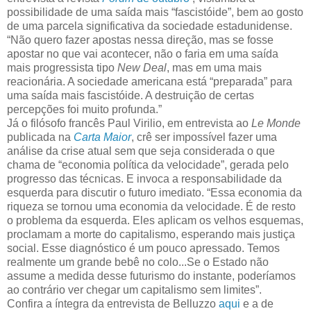
possibilidade de uma saída mais “fascistóide”, bem ao gosto
de uma parcela significativa da sociedade estadunidense.
“Não quero fazer apostas nessa direção, mas se fosse
apostar no que vai acontecer, não o faria em uma saída
mais progressista tipo
New Deal
, mas em uma mais
reacionária. A sociedade americana está “preparada” para
uma saída mais fascistóide. A destruição de certas
percepções foi muito profunda.”
Já o filósofo francês Paul Virilio, em entrevista ao
Le Monde
publicada na
Carta Maior
, crê ser impossível fazer uma
análise da crise atual sem que seja considerada o que
chama de “economia política da velocidade”, gerada pelo
progresso das técnicas. E invoca a responsabilidade da
esquerda para discutir o futuro imediato. “Essa economia da
riqueza se tornou uma economia da velocidade. É de resto
o problema da esquerda. Eles aplicam os velhos esquemas,
proclamam a morte do capitalismo, esperando mais justiça
social. Esse diagnóstico é um pouco apressado. Temos
realmente um grande bebê no colo...Se o Estado não
assume a medida desse futurismo do instante, poderíamos
ao contrário ver chegar um capitalismo sem limites”.
Confira a íntegra da entrevista de Belluzzo
aqui
e a de