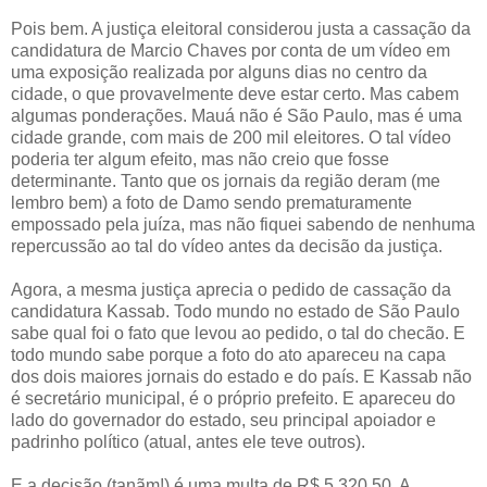
Pois bem. A justiça eleitoral considerou justa a cassação da
candidatura de Marcio Chaves por conta de um vídeo em
uma exposição realizada por alguns dias no centro da
cidade, o que provavelmente deve estar certo. Mas cabem
algumas ponderações. Mauá não é São Paulo, mas é uma
cidade grande, com mais de 200 mil eleitores. O tal vídeo
poderia ter algum efeito, mas não creio que fosse
determinante. Tanto que os jornais da região deram (me
lembro bem) a foto de Damo sendo prematuramente
empossado pela juíza, mas não fiquei sabendo de nenhuma
repercussão ao tal do vídeo antes da decisão da justiça.
Agora, a mesma justiça aprecia o pedido de cassação da
candidatura Kassab. Todo mundo no estado de São Paulo
sabe qual foi o fato que levou ao pedido, o tal do checão. E
todo mundo sabe porque a foto do ato apareceu na capa
dos dois maiores jornais do estado e do país. E Kassab não
é secretário municipal, é o próprio prefeito. E apareceu do
lado do governador do estado, seu principal apoiador e
padrinho político (atual, antes ele teve outros).
E a decisão (tanãm!) é uma multa de R$ 5.320,50. A