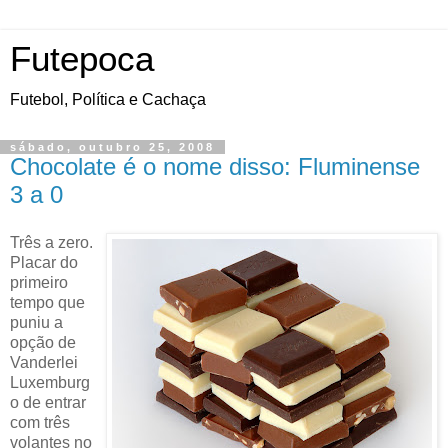
Futepoca
Futebol, Política e Cachaça
sábado, outubro 25, 2008
Chocolate é o nome disso: Fluminense
3 a 0
Três a zero.
Placar do
primeiro
tempo que
puniu a
opção de
Vanderlei
Luxemburg
o de entrar
com três
volantes no