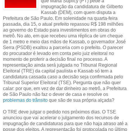
que Marta Suplicy (PT) pede a
impugnação da candidatura de Gilberto
Kassab (DEM), com quem disputa a
Prefeitura de São Paulo. Em solenidade na quarta-feira
passada, dia 15, o atual prefeito repassou R$ 198 milhões
ao governo do Estado para investimentos em obras do
metrô. No ato, em que recebeu uma réplica de um cheque
de 1 metro e meio das mãos de Kassab, o governador José
Serra (PSDB) exaltou a parceria com o prefeito. O parecer
do procurador é levado em conta pelo juiz eleitoral no
momento de proferir a decisão final no processo. A
representação ainda será julgada no Tribunal Regional
Eleitoral (TRE) da capital paulista e Kassab só tem a
candidatura cassada caso a decisão seja confirmada pelo
Tribunal Superior Eleitoral (TSE). Pergunta que não quer
calar: por que, em vez de dar dinheiro ao metrô, a Prefeitura
de São Paulo não faz o dever de casa e resolve os
problemas do trânsito
que são de sua própria alçada?
O TRE deve julgar o pedido nos próximos dias. O TSE
anunciou que vai acelerar o julgamento dos recursos de
impugnação de candidaturas para que não haja atraso até a
posse dos eleitos. A representação foi protocolada no último