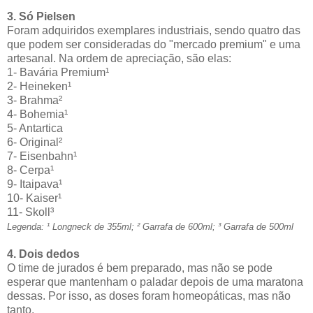
3. Só Pielsen
Foram adquiridos exemplares industriais, sendo quatro das
que podem ser consideradas do "mercado premium" e uma
artesanal. Na ordem de apreciação, são elas:
1- Bavária Premium¹
2- Heineken¹
3- Brahma²
4- Bohemia¹
5- Antartica
6- Original²
7- Eisenbahn¹
8- Cerpa¹
9- Itaipava¹
10- Kaiser¹
11- Skoll³
Legenda: ¹ Longneck de 355ml; ² Garrafa de 600ml; ³ Garrafa de 500ml
4. Dois dedos
O time de jurados é bem preparado, mas não se pode
esperar que mantenham o paladar depois de uma maratona
dessas. Por isso, as doses foram homeopáticas, mas não
tanto.