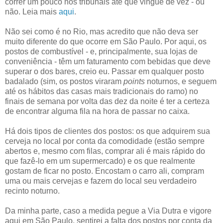
correr um pouco nos tribunais até que vingue de vez - ou
não. Leia mais
aqui
.
Não sei como é no Rio, mas acredito que não deva ser
muito diferente do que ocorre em São Paulo. Por aqui, os
postos de combustível - e, principalmente, sua lojas de
conveniência - têm um faturamento com bebidas que deve
superar o dos bares, creio eu. Passar em qualquer posto
badalado (sim, os postos viraram
points
noturnos, e seguem
até os hábitos das casas mais tradicionais do ramo) no
finais de semana por volta das dez da noite é ter a certeza
de encontrar alguma fila na hora de passar no caixa.
Há dois tipos de clientes dos postos: os que adquirem sua
cerveja no local por conta da comodidade (estão sempre
abertos e, mesmo com filas, comprar ali é mais rápido do
que fazê-lo em um supermercado) e os que realmente
gostam de ficar no posto. Encostam o carro ali, compram
uma ou mais cervejas e fazem do local seu verdadeiro
recinto noturno.
Da minha parte, caso a medida pegue a Via Dutra e vigore
aqui em São Paulo, sentirei a falta dos postos por conta da