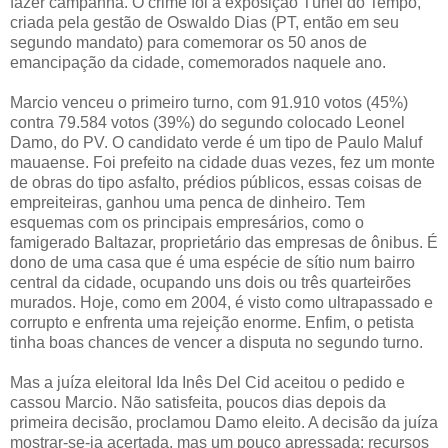
fazer campanha. O crime foi a exposição Túnel do Tempo,
criada pela gestão de Oswaldo Dias (PT, então em seu
segundo mandato) para comemorar os 50 anos de
emancipação da cidade, comemorados naquele ano.
Marcio venceu o primeiro turno, com 91.910 votos (45%)
contra 79.584 votos (39%) do segundo colocado Leonel
Damo, do PV. O candidato verde é um tipo de Paulo Maluf
mauaense. Foi prefeito na cidade duas vezes, fez um monte
de obras do tipo asfalto, prédios públicos, essas coisas de
empreiteiras, ganhou uma penca de dinheiro. Tem
esquemas com os principais empresários, como o
famigerado Baltazar, proprietário das empresas de ônibus. É
dono de uma casa que é uma espécie de sítio num bairro
central da cidade, ocupando uns dois ou três quarteirões
murados. Hoje, como em 2004, é visto como ultrapassado e
corrupto e enfrenta uma rejeição enorme. Enfim, o petista
tinha boas chances de vencer a disputa no segundo turno.
Mas a juíza eleitoral Ida Inês Del Cid aceitou o pedido e
cassou Marcio. Não satisfeita, poucos dias depois da
primeira decisão, proclamou Damo eleito. A decisão da juíza
mostrar-se-ia acertada, mas um pouco apressada: recursos