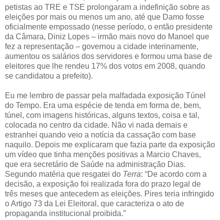
petistas ao TRE e TSE prolongaram a indefinição sobre as
eleições por mais ou menos um ano, até que Damo fosse
oficialmente empossado (nesse período, o então presidente
da Câmara, Diniz Lopes – irmão mais novo do Manoel que
fez a representação – governou a cidade interinamente,
aumentou os salários dos servidores e formou uma base de
eleitores que lhe rendeu 17% dos votos em 2008, quando
se candidatou a prefeito).
Eu me lembro de passar pela malfadada exposição Túnel
do Tempo. Era uma espécie de tenda em forma de, bem,
túnel, com imagens históricas, alguns textos, coisa e tal,
colocada no centro da cidade. Não vi nada demais e
estranhei quando veio a notícia da cassação com base
naquilo. Depois me explicaram que fazia parte da exposição
um vídeo que tinha menções positivas a Marcio Chaves,
que era secretário de Saúde na administração Dias.
Segundo matéria que resgatei do
Terra
: “De acordo com a
decisão, a exposição foi realizada fora do prazo legal de
três meses que antecedem as eleições. Pires teria infringido
o Artigo 73 da Lei Eleitoral, que caracteriza o ato de
propaganda institucional proibida.”