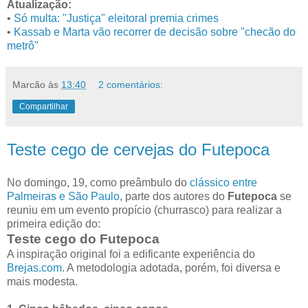
Atualização:
•
Só multa: "Justiça" eleitoral premia crimes
•
Kassab e Marta vão recorrer de decisão sobre "checão do
metrô"
Marcão
às
13:40
2 comentários:
Compartilhar
Teste cego de cervejas do Futepoca
No domingo, 19, como preâmbulo do
clássico entre
Palmeiras e São Paulo
, parte dos autores do
Futepoca
se
reuniu em um evento propício (churrasco) para realizar a
primeira edição do:
Teste cego do Futepoca
A inspiração original foi a edificante experiência do
Brejas.com
. A metodologia adotada, porém, foi diversa e
mais modesta.