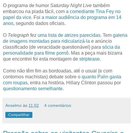
O programa de humor
Saturday Night Live
também
embarcou na piada fácil, com
a comediante Tina Fey no
papel da vice
. Foi
a maior audiência do programa em 14
anos
, segundo dados oficiais.
O
Telegraph
fez
uma lista de atrizes parecidas
. Tem
galeria
de imagens montadas para ridicularizá-la
e anúncio
classificado (de veracidade questionável) para
sócia da
personalidade para filme pornô
. Mas a peça mais bizarra
que encontrei foi esta montagem de
striptease
.
Como não têm fim as bordoadas, até o usual (e com
contornos machistas) debate sobre o
quanto Palin gasta
com roupas
, entra na história.
Hillary Clinton passou por
questionamento semelhante
.
Anselmo
às
11:02
4 comentários:
Compartilhar