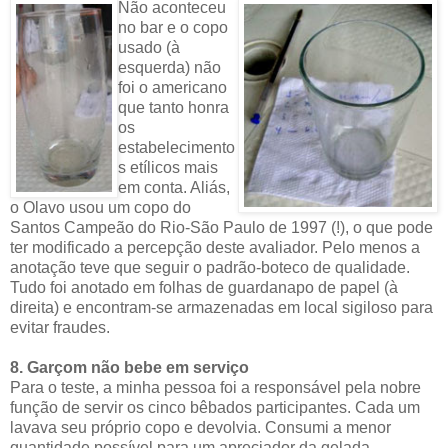
Não aconteceu
no bar e o copo
usado (à
esquerda) não
foi o americano
que tanto honra
os
estabelecimento
s etílicos mais
em conta. Aliás,
o Olavo usou um copo do
Santos Campeão do Rio-São Paulo de 1997 (!), o que pode
ter modificado a percepção deste avaliador. Pelo menos a
anotação teve que seguir o padrão-boteco de qualidade.
Tudo foi anotado em folhas de guardanapo de papel (à
direita) e encontram-se armazenadas em local sigiloso para
evitar fraudes.
8. Garçom não bebe em serviço
Para o teste, a minha pessoa foi a responsável pela nobre
função de servir os cinco bêbados participantes. Cada um
lavava seu próprio copo e devolvia. Consumi a menor
quantidade possível para um apreciador da gelada.