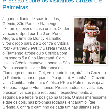
Pressão sobre os visitantes Cruzeiro e
Palmeiras
Jogando diante de suas torcidas,
Grêmio, São Paulo e Flamengo
fizeram o dever de casa ontem. O líder
venceu o Sport por 1 a 0 em Porto
Alegre, o time de Muricy Ramalho
virou o jogo para 2 a 1 contra o Vitória
(foto - Marcelo Ferrelli/ Gazeta Press)
e
o Flamengo atropelou o Coritiba com
um sonoro 5 a 0 no Maracanã. Com
isso, o Grêmio manteve a ponta, o São
Paulo assumiu a vice-liderança e o
Flamengo entrou no G-4, em quarto lugar, atrás do Cruzeiro
(o Palmeiras, por enquanto, é o quinto). Amanhã, o Cruzeiro
vai a Coritiba enfrentar o Atlético-PR e o Palmeiras viaja ao
Rio para pegar o Fluminense. Pressionados, os visitantes
precisam vencer para recuperar, respectivamente, a
segunda e a terceira posição na tabela. O mais interessante
é que os dois, nas próximas rodadas, encaram o líder
Grêmio. Confira o caminho de cada um nas últimas sete