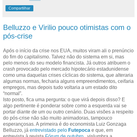
Compartilhar
Belluzzo e Virilio pouco otimistas com o
pós-crise
Após o início da crise nos EUA, muitos viram ali o prenúncio
do fim do capitalismo. Talvez não do sistema em si, mas
pelo menos do seu modelo financista. Já outros atribuem o
crash
provocado pelo mercado hipotecário estadunidense
como uma daquelas crises cíclicas do sistema, que alteraria
algumas normas, fecharia alguns empreendimentos, ceifaria
empregos, mas depois tudo voltaria a um estado dito
“normal”.
Isto posto, fica uma pergunta: o que virá depois disso? E
algo pertinente é ponderar sobre como a esquerda vai se
portar diante de um ou outro cenário. Duas visões a respeito
do pós-crise não são muito animadoras, tampouco
esperançosas. A primeira é do economista Luiz Gonzaga
Belluzzo, já
entrevistado pelo
Futepoca
e que, em
entrevista à revista
Fórum
de outubro
, vislumbra a