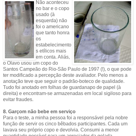
Não aconteceu
no bar e o copo
usado (à
esquerda) não
foi o americano
que tanto honra
os
estabelecimento
s etílicos mais
em conta. Aliás,
o Olavo usou um copo do
Santos Campeão do Rio-São Paulo de 1997 (!), o que pode
ter modificado a percepção deste avaliador. Pelo menos a
anotação teve que seguir o padrão-boteco de qualidade.
Tudo foi anotado em folhas de guardanapo de papel (à
direita) e encontram-se armazenadas em local sigiloso para
evitar fraudes.
8. Garçom não bebe em serviço
Para o teste, a minha pessoa foi a responsável pela nobre
função de servir os cinco bêbados participantes. Cada um
lavava seu próprio copo e devolvia. Consumi a menor
quantidade possível para um apreciador da gelada.