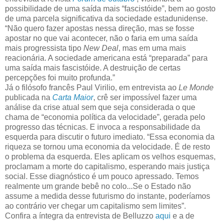
possibilidade de uma saída mais “fascistóide”, bem ao gosto
de uma parcela significativa da sociedade estadunidense.
“Não quero fazer apostas nessa direção, mas se fosse
apostar no que vai acontecer, não o faria em uma saída
mais progressista tipo
New Deal
, mas em uma mais
reacionária. A sociedade americana está “preparada” para
uma saída mais fascistóide. A destruição de certas
percepções foi muito profunda.”
Já o filósofo francês Paul Virilio, em entrevista ao
Le Monde
publicada na
Carta Maior
, crê ser impossível fazer uma
análise da crise atual sem que seja considerada o que
chama de “economia política da velocidade”, gerada pelo
progresso das técnicas. E invoca a responsabilidade da
esquerda para discutir o futuro imediato. “Essa economia da
riqueza se tornou uma economia da velocidade. É de resto
o problema da esquerda. Eles aplicam os velhos esquemas,
proclamam a morte do capitalismo, esperando mais justiça
social. Esse diagnóstico é um pouco apressado. Temos
realmente um grande bebê no colo...Se o Estado não
assume a medida desse futurismo do instante, poderíamos
ao contrário ver chegar um capitalismo sem limites”.
Confira a íntegra da entrevista de Belluzzo
aqui
e a de