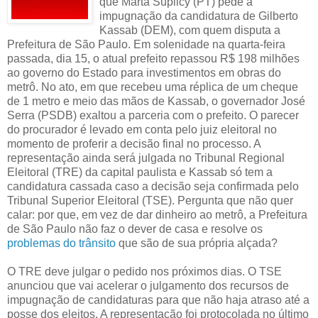
que Marta Suplicy (PT) pede a
impugnação da candidatura de Gilberto
Kassab (DEM), com quem disputa a
Prefeitura de São Paulo. Em solenidade na quarta-feira
passada, dia 15, o atual prefeito repassou R$ 198 milhões
ao governo do Estado para investimentos em obras do
metrô. No ato, em que recebeu uma réplica de um cheque
de 1 metro e meio das mãos de Kassab, o governador José
Serra (PSDB) exaltou a parceria com o prefeito. O parecer
do procurador é levado em conta pelo juiz eleitoral no
momento de proferir a decisão final no processo. A
representação ainda será julgada no Tribunal Regional
Eleitoral (TRE) da capital paulista e Kassab só tem a
candidatura cassada caso a decisão seja confirmada pelo
Tribunal Superior Eleitoral (TSE). Pergunta que não quer
calar: por que, em vez de dar dinheiro ao metrô, a Prefeitura
de São Paulo não faz o dever de casa e resolve os
problemas do trânsito
que são de sua própria alçada?
O TRE deve julgar o pedido nos próximos dias. O TSE
anunciou que vai acelerar o julgamento dos recursos de
impugnação de candidaturas para que não haja atraso até a
posse dos eleitos. A representação foi protocolada no último