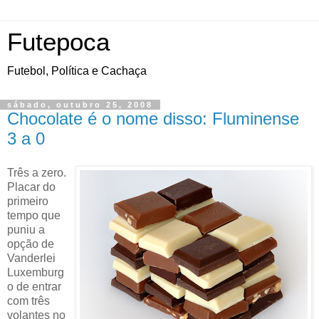
Futepoca
Futebol, Política e Cachaça
sábado, outubro 25, 2008
Chocolate é o nome disso: Fluminense
3 a 0
Três a zero.
Placar do
primeiro
tempo que
puniu a
opção de
Vanderlei
Luxemburg
o de entrar
com três
volantes no