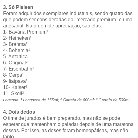
3. Só Pielsen
Foram adquiridos exemplares industriais, sendo quatro das
que podem ser consideradas do "mercado premium" e uma
artesanal. Na ordem de apreciação, são elas:
1- Bavária Premium¹
2- Heineken¹
3- Brahma²
4- Bohemia¹
5- Antartica
6- Original²
7- Eisenbahn¹
8- Cerpa¹
9- Itaipava¹
10- Kaiser¹
11- Skoll³
Legenda: ¹ Longneck de 355ml; ² Garrafa de 600ml; ³ Garrafa de 500ml
4. Dois dedos
O time de jurados é bem preparado, mas não se pode
esperar que mantenham o paladar depois de uma maratona
dessas. Por isso, as doses foram homeopáticas, mas não
tanto.