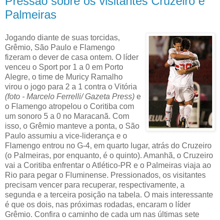
Pressão sobre os visitantes Cruzeiro e
Palmeiras
Jogando diante de suas torcidas,
Grêmio, São Paulo e Flamengo
fizeram o dever de casa ontem. O líder
venceu o Sport por 1 a 0 em Porto
Alegre, o time de Muricy Ramalho
virou o jogo para 2 a 1 contra o Vitória
(foto - Marcelo Ferrelli/ Gazeta Press)
e
o Flamengo atropelou o Coritiba com
um sonoro 5 a 0 no Maracanã. Com
isso, o Grêmio manteve a ponta, o São
Paulo assumiu a vice-liderança e o
Flamengo entrou no G-4, em quarto lugar, atrás do Cruzeiro
(o Palmeiras, por enquanto, é o quinto). Amanhã, o Cruzeiro
vai a Coritiba enfrentar o Atlético-PR e o Palmeiras viaja ao
Rio para pegar o Fluminense. Pressionados, os visitantes
precisam vencer para recuperar, respectivamente, a
segunda e a terceira posição na tabela. O mais interessante
é que os dois, nas próximas rodadas, encaram o líder
Grêmio. Confira o caminho de cada um nas últimas sete