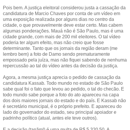
Pois bem. A justiça eleitoral considerou justa a cassação da
candidatura de Marcio Chaves por conta de um vídeo em
uma exposição realizada por alguns dias no centro da
cidade, o que provavelmente deve estar certo. Mas cabem
algumas ponderações. Mauá não é São Paulo, mas é uma
cidade grande, com mais de 200 mil eleitores. O tal vídeo
poderia ter algum efeito, mas não creio que fosse
determinante. Tanto que os jornais da região deram (me
lembro bem) a foto de Damo sendo prematuramente
empossado pela juíza, mas não fiquei sabendo de nenhuma
repercussão ao tal do vídeo antes da decisão da justiça.
Agora, a mesma justiça aprecia o pedido de cassação da
candidatura Kassab. Todo mundo no estado de São Paulo
sabe qual foi o fato que levou ao pedido, o tal do checão. E
todo mundo sabe porque a foto do ato apareceu na capa
dos dois maiores jornais do estado e do país. E Kassab não
é secretário municipal, é o próprio prefeito. E apareceu do
lado do governador do estado, seu principal apoiador e
padrinho político (atual, antes ele teve outros).
E a decisão (tanãm!) é uma multa de R$ 5.320,50. A