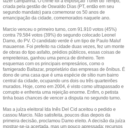
fazer campanha. O crime foi a exposição Túnel do Tempo,
criada pela gestão de Oswaldo Dias (PT, então em seu
segundo mandato) para comemorar os 50 anos de
emancipação da cidade, comemorados naquele ano.
Marcio venceu o primeiro turno, com 91.910 votos (45%)
contra 79.584 votos (39%) do segundo colocado Leonel
Damo, do PV. O candidato verde é um tipo de Paulo Maluf
mauaense. Foi prefeito na cidade duas vezes, fez um monte
de obras do tipo asfalto, prédios públicos, essas coisas de
empreiteiras, ganhou uma penca de dinheiro. Tem
esquemas com os principais empresários, como o
famigerado Baltazar, proprietário das empresas de ônibus. É
dono de uma casa que é uma espécie de sítio num bairro
central da cidade, ocupando uns dois ou três quarteirões
murados. Hoje, como em 2004, é visto como ultrapassado e
corrupto e enfrenta uma rejeição enorme. Enfim, o petista
tinha boas chances de vencer a disputa no segundo turno.
Mas a juíza eleitoral Ida Inês Del Cid aceitou o pedido e
cassou Marcio. Não satisfeita, poucos dias depois da
primeira decisão, proclamou Damo eleito. A decisão da juíza
mostrar-se-ia acertada, mas um pouco apressada: recursos