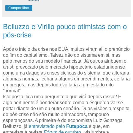
Compartilhar
Belluzzo e Virilio pouco otimistas com o
pós-crise
Após o início da crise nos EUA, muitos viram ali o prenúncio
do fim do capitalismo. Talvez não do sistema em si, mas
pelo menos do seu modelo financista. Já outros atribuem o
crash
provocado pelo mercado hipotecário estadunidense
como uma daquelas crises cíclicas do sistema, que alteraria
algumas normas, fecharia alguns empreendimentos, ceifaria
empregos, mas depois tudo voltaria a um estado dito
“normal”.
Isto posto, fica uma pergunta: o que virá depois disso? E
algo pertinente é ponderar sobre como a esquerda vai se
portar diante de um ou outro cenário. Duas visões a respeito
do pós-crise não são muito animadoras, tampouco
esperançosas. A primeira é do economista Luiz Gonzaga
Belluzzo, já
entrevistado pelo
Futepoca
e que, em
entrevista à revista
Fórum
de outubro
, vislumbra a