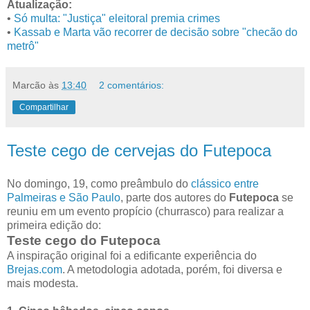
Atualização:
•
Só multa: "Justiça" eleitoral premia crimes
•
Kassab e Marta vão recorrer de decisão sobre "checão do
metrô"
Marcão
às
13:40
2 comentários:
Compartilhar
Teste cego de cervejas do Futepoca
No domingo, 19, como preâmbulo do
clássico entre
Palmeiras e São Paulo
, parte dos autores do
Futepoca
se
reuniu em um evento propício (churrasco) para realizar a
primeira edição do:
Teste cego do Futepoca
A inspiração original foi a edificante experiência do
Brejas.com
. A metodologia adotada, porém, foi diversa e
mais modesta.