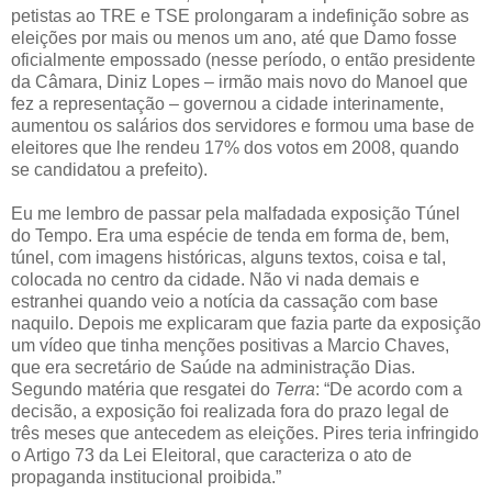
petistas ao TRE e TSE prolongaram a indefinição sobre as
eleições por mais ou menos um ano, até que Damo fosse
oficialmente empossado (nesse período, o então presidente
da Câmara, Diniz Lopes – irmão mais novo do Manoel que
fez a representação – governou a cidade interinamente,
aumentou os salários dos servidores e formou uma base de
eleitores que lhe rendeu 17% dos votos em 2008, quando
se candidatou a prefeito).
Eu me lembro de passar pela malfadada exposição Túnel
do Tempo. Era uma espécie de tenda em forma de, bem,
túnel, com imagens históricas, alguns textos, coisa e tal,
colocada no centro da cidade. Não vi nada demais e
estranhei quando veio a notícia da cassação com base
naquilo. Depois me explicaram que fazia parte da exposição
um vídeo que tinha menções positivas a Marcio Chaves,
que era secretário de Saúde na administração Dias.
Segundo matéria que resgatei do
Terra
: “De acordo com a
decisão, a exposição foi realizada fora do prazo legal de
três meses que antecedem as eleições. Pires teria infringido
o Artigo 73 da Lei Eleitoral, que caracteriza o ato de
propaganda institucional proibida.”