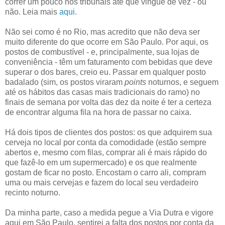
correr um pouco nos tribunais até que vingue de vez - ou
não. Leia mais
aqui
.
Não sei como é no Rio, mas acredito que não deva ser
muito diferente do que ocorre em São Paulo. Por aqui, os
postos de combustível - e, principalmente, sua lojas de
conveniência - têm um faturamento com bebidas que deve
superar o dos bares, creio eu. Passar em qualquer posto
badalado (sim, os postos viraram
points
noturnos, e seguem
até os hábitos das casas mais tradicionais do ramo) no
finais de semana por volta das dez da noite é ter a certeza
de encontrar alguma fila na hora de passar no caixa.
Há dois tipos de clientes dos postos: os que adquirem sua
cerveja no local por conta da comodidade (estão sempre
abertos e, mesmo com filas, comprar ali é mais rápido do
que fazê-lo em um supermercado) e os que realmente
gostam de ficar no posto. Encostam o carro ali, compram
uma ou mais cervejas e fazem do local seu verdadeiro
recinto noturno.
Da minha parte, caso a medida pegue a Via Dutra e vigore
aqui em São Paulo, sentirei a falta dos postos por conta da