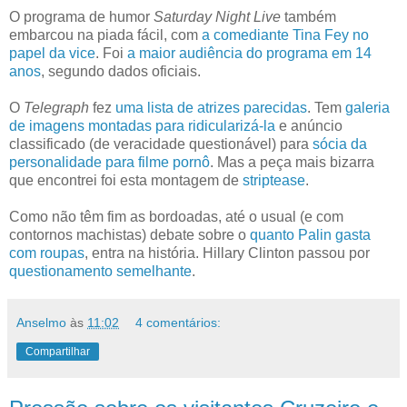
O programa de humor
Saturday Night Live
também
embarcou na piada fácil, com
a comediante Tina Fey no
papel da vice
. Foi
a maior audiência do programa em 14
anos
, segundo dados oficiais.
O
Telegraph
fez
uma lista de atrizes parecidas
. Tem
galeria
de imagens montadas para ridicularizá-la
e anúncio
classificado (de veracidade questionável) para
sócia da
personalidade para filme pornô
. Mas a peça mais bizarra
que encontrei foi esta montagem de
striptease
.
Como não têm fim as bordoadas, até o usual (e com
contornos machistas) debate sobre o
quanto Palin gasta
com roupas
, entra na história.
Hillary Clinton passou por
questionamento semelhante
.
Anselmo
às
11:02
4 comentários:
Compartilhar