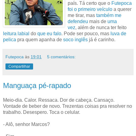
país. Tá certo que o
Futepoca
foi o primeiro veículo
a querer
me tirar, mas
também me
defendeu
mais de
uma
vez
, além de nunca ter feito
leitura labial
do
que eu falo
. Pode ser pouco, mas
luva de
pelica
pra quem apanha de
soco inglês
já é carinho.
Futepoca
às
19:01
5 comentários:
Compartilhar
Manguaça pé-rapado
Meio-dia. Calor. Ressaca. Dor de cabeça. Cansaço.
Vontade de beber de novo. Trezentas coisas pra resolver no
trabalho. Desespero. Toca o celular.
- Alô, senhor Marcos?