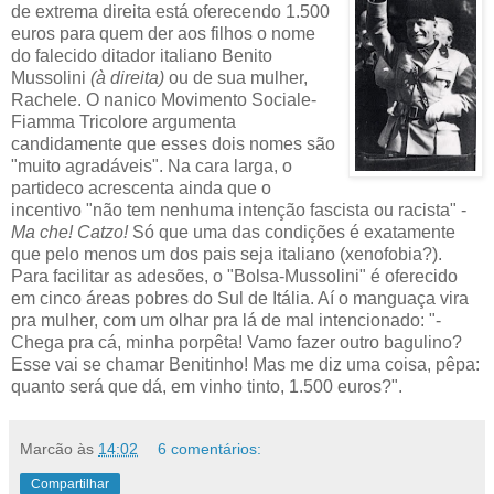
de extrema direita está oferecendo 1.500
euros para quem der aos filhos o nome
do falecido ditador italiano Benito
Mussolini
(à direita)
ou de sua mulher,
Rachele. O nanico Movimento Sociale-
Fiamma Tricolore argumenta
candidamente que esses dois nomes são
"muito agradáveis". Na cara larga, o
partideco acrescenta ainda que o
incentivo "não tem nenhuma intenção fascista ou racista" -
Ma che! Catzo!
Só que uma das condições é exatamente
que pelo menos um dos pais seja italiano (xenofobia?).
Para facilitar as adesões, o "Bolsa-Mussolini" é oferecido
em cinco áreas pobres do Sul de Itália. Aí o manguaça vira
pra mulher, com um olhar pra lá de mal intencionado: "-
Chega pra cá, minha porpêta! Vamo fazer outro bagulino?
Esse vai se chamar Benitinho! Mas me diz uma coisa, pêpa:
quanto será que dá, em vinho tinto, 1.500 euros?".
Marcão
às
14:02
6 comentários:
Compartilhar