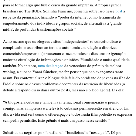
para se tornar algo que fure o cerco da grande imprensa. A própria jurada
brasileira no The BOBs, Soninha Francine, comenta sobre isso nesse
post
a
respeito da premiação, frisando o
“poder da internet como ferramenta de
empoderamento dos indivíduos e grupos sociais, de alternativa à 'grande
mídia', de profundas transformações sociais.”
Acho mesmo que os blogues e sites “independentes” (o conceito disso é
complicado, mas atribuo ao termo a autonomia em relação a diretrizes
comerciais/empresariais)
trouxeram e trazem todos os dias uma oxigenação
maior na circulação de informações e opiniões. Pluralidade e muita qualidade
também. No entanto,
uma declaração
da vencedora do prêmio de melhor
weblog, a cubana Yoani Sánchez, me fez pensar que não avançamos tanto
assim. Pra contextualizar, o blogue dela fala do cotidiano de jovens na ilha de
Fidel e sobre os óbvios problemas decorrentes da restrição de liberdades (o
debate a respeito disso daria outros posts, mas não é o foco agora). Diz ela:
cubana
“
A blogosfera
e também a internacional comemorarão o prêmio
cubanas
comigo, mas a imprensa e a televisão
permanecerão em silêncio. Um
nesta
ilha
dia, a vida real será como o ciberespaço e todos
poderão se expressar
sem pedir permissão. Este prêmio é mais um passo nesse sentido.”
Substitua os negritos por “brasileira”, “brasileiras” e “neste país”. Dá pra