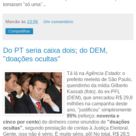
tomaram "só uma"...
Marcão
às
13:06
Um comentário:
Compartilhar
Do PT seria caixa dois; do DEM,
"doações ocultas"
Tá lá na
Agência Estado
: o
prefeito reeleito de São Paulo,
queridinho da mídia Gilberto
Kassab
(foto)
, do ex-PFL
(DEM), que arrecadou R$ 29,8
milhões na campanha deste
ano, "justificou" simplesmente
95%
(reforço:
noventa e
cinco por cento
) do dinheiro como oriundos de
"doações
ocultas"
, segundo prestação de contas à Justiça Eleitoral.
Gente, isso não é sério. É muito sério, pô! No total, R$ 28,5