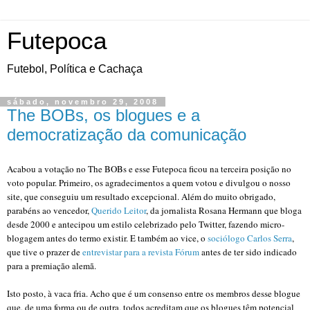
Futepoca
Futebol, Política e Cachaça
sábado, novembro 29, 2008
The BOBs, os blogues e a
democratização da comunicação
Acabou a votação no The BOBs e esse Futepoca ficou na terceira posição no
voto popular. Primeiro, os agradecimentos a quem votou e divulgou o nosso
site, que conseguiu um resultado excepcional. Além do muito obrigado,
parabéns ao vencedor,
Querido Leitor
, da jornalista Rosana Hermann que bloga
desde 2000 e antecipou um estilo celebrizado pelo Twitter, fazendo micro-
blogagem antes do termo existir. E também ao vice, o
sociólogo Carlos Serra
,
que tive o prazer de
entrevistar para a revista Fórum
antes de ter sido indicado
para a premiação alemã.
Isto posto, à vaca fria. Acho que é um consenso entre os membros desse blogue
que, de uma forma ou de outra, todos acreditam que os blogues têm potencial