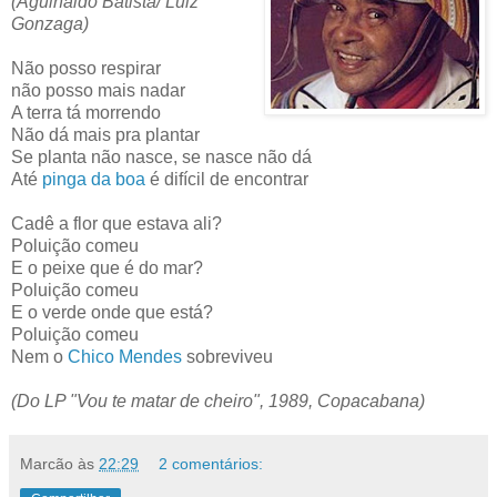
(Aguinaldo Batista/ Luiz
Gonzaga)
Não posso respirar
não posso mais nadar
A terra tá morrendo
Não dá mais pra plantar
Se planta não nasce, se nasce não dá
Até
pinga da boa
é difícil de encontrar
Cadê a flor que estava ali?
Poluição comeu
E o peixe que é do mar?
Poluição comeu
E o verde onde que está?
Poluição comeu
Nem o
Chico Mendes
sobreviveu
(Do LP "Vou te matar de cheiro", 1989, Copacabana)
Marcão
às
22:29
2 comentários: