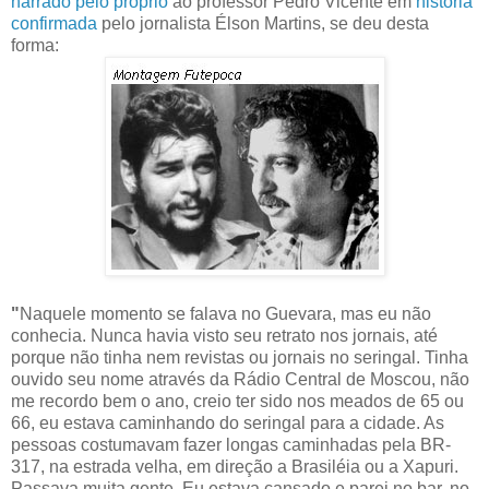
narrado pelo próprio
ao professor Pedro Vicente em
história
confirmada
pelo jornalista Élson Martins, se deu desta
forma:
"
Naquele momento se falava no Guevara, mas eu não
conhecia. Nunca havia visto seu retrato nos jornais, até
porque não tinha nem revistas ou jornais no seringal. Tinha
ouvido seu nome através da Rádio Central de Moscou, não
me recordo bem o ano, creio ter sido nos meados de 65 ou
66, eu estava caminhando do seringal para a cidade. As
pessoas costumavam fazer longas caminhadas pela BR-
317, na estrada velha, em direção a Brasiléia ou a Xapuri.
Passava muita gente. Eu estava cansado e parei no bar, no