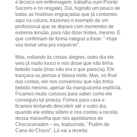
é técnico em enfermagem, trabalha num Pronto
Socorro e no resgate). Daí, fugindo um pouco de
todas as histórias engraçadas que já contamos
aqui na coluna, trazemos o exemplo de um
profissional que se depara com momentos de
extrema tensão, para não dizer tristes, mesmo. E
que confirmam de forma integral a frase: "-Hoje
vou tomar uma pra esquecer".
Mas, voltando às coisas alegres, outro dia ele
veio já muito louco e nos disse que não tinha
bebido nada (mas não era o que parecia). Ele
trançava as pernas e falava mole. Mas, no final
das contas, ele nos convenceu que não tinha
bebido mesmo, apesar da manguaceira explícita.
Ficamos muito curiosos para saber como ele
conseguiu tal proeza. Fomos para casa e
ficamos tentando descobrir até o outro dia,
quando ele voltou sóbrio e nos contou a receita
dessa maravilha que nós apelidamos de
Chococanadim – ou, traduzindo, "Pudim de
Cana do Choco". Lá vai a receita: