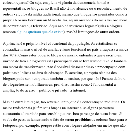
colocar reparos? Ou seja, em plena vigência da democracia formal e
representativa, os blogues no Brasil não têm o alcance ou o reconhecimento de
outros veículos da mídia tradicional, mesmo que blogueiros premiados como a
própria Rosana Hermann ou Marcelo Tas, sejam oriundos do mais vistoso meio
de comunicação, a televisão. Aqui não há restrições legais rígidas a blogues
(embora
alguns queiram que ela exista
), mas há limitações de outra ordem.
A primeira é o próprio nível educacional da população. As estatísticas se
contradizem, mas o nível de analfabetismo funcional no país ultrapassa a marca
dos 70%. Como estes poderão blogar ou mesmo entender o que é escrito em
um? Se de fato a blogosfera está preocupada em se tornar respeitável e também
um motor de transformação, não é possível dissociar disso a preocupação com
políticas públicas na área da educação. E, acredito, a própria técnica dos
blogues pode ser incorporada também ao ensino, por que não? Passou da hora
de blogueiros se mobiliarem em prol disso, assim como é fundamental a
ampliação do acesso – público e privado - à internet.
Mas há outra limitação, tão severa quanto, que é a concentração midiática. Os
meios tradicionais já têm seus braços na internet e, se alguns permitem
autonomia e liberdade para seus blogueiros, boa parte age de outra forma. Já
proibidas
soube de pessoas lamentando o fato de serem
de colocar
links
para o
Futepoca, por exemplo, porque estão com blogues alojados em meios que não
permitem que se dê “cartaz” a sites que não estão em tal portal. Ou, como outro