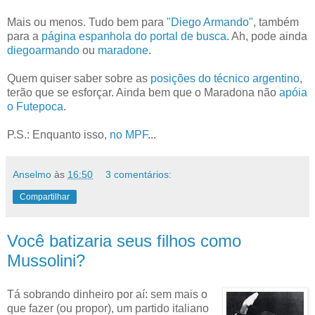
Mais ou menos. Tudo bem para
"Diego Armando"
, também
para a
página espanhola do portal de busca
. Ah, pode ainda
diegoarmando
ou
maradone
.
Quem quiser saber sobre as
posições do técnico argentino
,
terão que se esforçar. Ainda bem que o Maradona não
apóia
o Futepoca
.
P.S.: Enquanto isso,
no MPF
...
Anselmo
às
16:50
3 comentários:
Compartilhar
Você batizaria seus filhos como
Mussolini?
Tá sobrando dinheiro por aí: sem mais o
que fazer (ou propor), um partido italiano