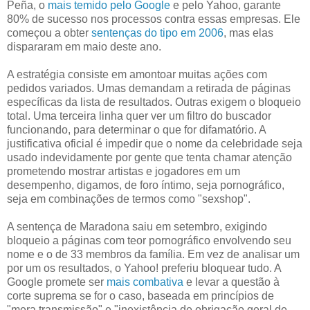
Peña, o
mais temido pelo Google
e pelo Yahoo, garante
80% de sucesso nos processos contra essas empresas. Ele
começou a obter
sentenças do tipo em 2006
, mas elas
dispararam em maio deste ano.
A estratégia consiste em amontoar muitas ações com
pedidos variados. Umas demandam a retirada de páginas
específicas da lista de resultados. Outras exigem o bloqueio
total. Uma terceira linha quer ver um filtro do buscador
funcionando, para determinar o que for difamatório. A
justificativa oficial é impedir que o nome da celebridade seja
usado indevidamente por gente que tenta chamar atenção
prometendo mostrar artistas e jogadores em um
desempenho, digamos, de foro íntimo, seja pornográfico,
seja em combinações de termos como "sexshop".
A sentença de Maradona saiu em setembro, exigindo
bloqueio a páginas com teor pornográfico envolvendo seu
nome e o de 33 membros da família. Em vez de analisar um
por um os resultados, o Yahoo! preferiu bloquear tudo. A
Google promete ser
mais combativa
e levar a questão à
corte suprema se for o caso, baseada em princípios de
"mera transmissão" e "inexistência de obrigação geral de