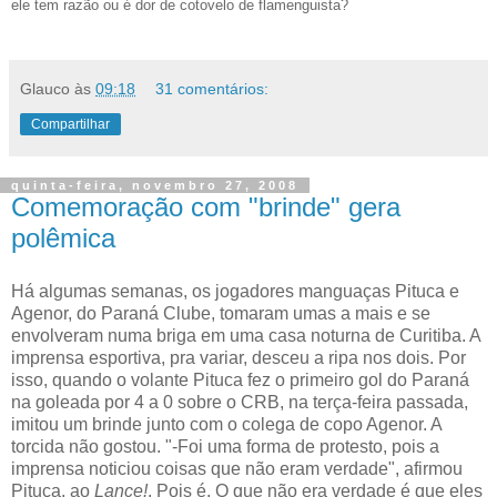
ele tem razão ou é dor de cotovelo de flamenguista?
Glauco
às
09:18
31 comentários:
Compartilhar
quinta-feira, novembro 27, 2008
Comemoração com "brinde" gera
polêmica
Há algumas semanas, os jogadores manguaças Pituca e
Agenor, do Paraná Clube, tomaram umas a mais e se
envolveram numa briga em uma casa noturna de Curitiba. A
imprensa esportiva, pra variar, desceu a ripa nos dois. Por
isso, quando o volante Pituca fez o primeiro gol do Paraná
na goleada por 4 a 0 sobre o CRB, na terça-feira passada,
imitou um brinde junto com o colega de copo Agenor. A
torcida não gostou. "-Foi uma forma de protesto, pois a
imprensa noticiou coisas que não eram verdade", afirmou
Pituca, ao
Lance!
. Pois é. O que não era verdade é que eles