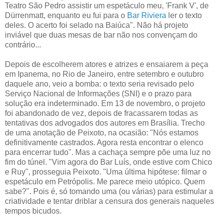
Teatro São Pedro assistir um espetáculo meu, 'Frank V', de
Dürrenmatt, enquanto eu fui para o
Bar Riviera
ler o texto
deles. O acerto foi selado na Baiúca". Não há projeto
inviável que duas mesas de bar não nos convençam do
contrário...
Depois de escolherem atores e atrizes e ensaiarem a peça
em Ipanema, no Rio de Janeiro, entre setembro e outubro
daquele ano, veio a bomba: o texto seria revisado pelo
Serviço Nacional de Informações (SNI) e o prazo para
solução era indeterminado. Em 13 de novembro, o projeto
foi abandonado de vez, depois de fracassarem todas as
tentativas dos advogados dos autores em Brasília. Trecho
de uma anotação de Peixoto, na ocasião: "Nós estamos
definitivamente castrados. Agora resta encontrar o elenco
para encerrar tudo". Mas a cachaça sempre põe uma luz no
fim do túnel. "Vim agora do Bar Luís, onde estive com Chico
e Ruy", prosseguia Peixoto. "Uma última hipótese: filmar o
espetáculo em Petrópolis. Me parece meio utópico. Quem
sabe?". Pois é, só tomando uma (ou várias) para estimular a
criatividade e tentar driblar a censura dos generais naqueles
tempos bicudos.