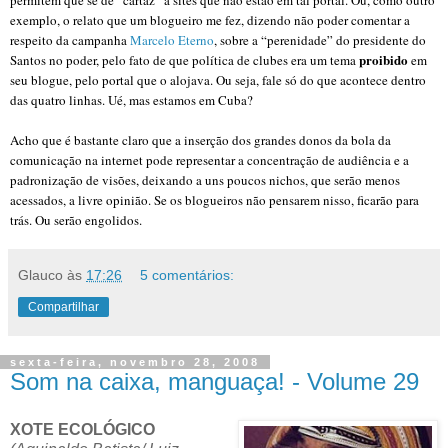
exemplo, o relato que um blogueiro me fez, dizendo não poder comentar a
respeito da campanha
Marcelo Eterno
, sobre a “perenidade” do presidente do
proibido
Santos no poder, pelo fato de que política de clubes era um tema
em
seu blogue, pelo portal que o alojava. Ou seja, fale só do que acontece dentro
das quatro linhas. Ué, mas estamos em Cuba?
Acho que é bastante claro que a inserção dos grandes donos da bola da
comunicação na internet pode representar a concentração de audiência e a
padronização de visões, deixando a uns poucos nichos, que serão menos
acessados, a livre opinião. Se os blogueiros não pensarem nisso, ficarão para
trás. Ou serão engolidos.
Glauco
às
17:26
5 comentários:
Compartilhar
sexta-feira, novembro 28, 2008
Som na caixa, manguaça! - Volume 29
XOTE ECOLÓGICO