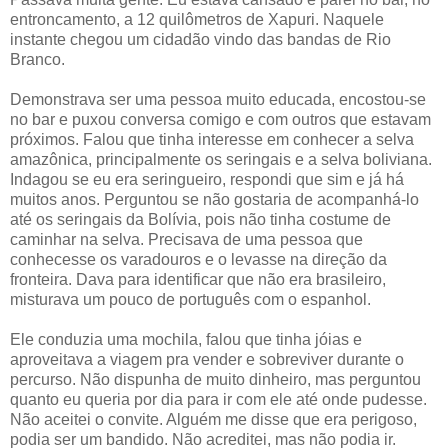
entroncamento, a 12 quilômetros de Xapuri. Naquele
instante chegou um cidadão vindo das bandas de Rio
Branco.
Demonstrava ser uma pessoa muito educada, encostou-se
no bar e puxou conversa comigo e com outros que estavam
próximos. Falou que tinha interesse em conhecer a selva
amazônica, principalmente os seringais e a selva boliviana.
Indagou se eu era seringueiro, respondi que sim e já há
muitos anos. Perguntou se não gostaria de acompanhá-lo
até os seringais da Bolívia, pois não tinha costume de
caminhar na selva. Precisava de uma pessoa que
conhecesse os varadouros e o levasse na direção da
fronteira. Dava para identificar que não era brasileiro,
misturava um pouco de português com o espanhol.
Ele conduzia uma mochila, falou que tinha jóias e
aproveitava a viagem pra vender e sobreviver durante o
percurso. Não dispunha de muito dinheiro, mas perguntou
quanto eu queria por dia para ir com ele até onde pudesse.
Não aceitei o convite. Alguém me disse que era perigoso,
podia ser um bandido. Não acreditei, mas não podia ir.