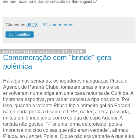
ele tem razão ou é dor de cotovelo de flamenguista?
Glauco
às
09:18
31 comentários:
Compartilhar
quinta-feira, novembro 27, 2008
Comemoração com "brinde" gera
polêmica
Há algumas semanas, os jogadores manguaças Pituca e
Agenor, do Paraná Clube, tomaram umas a mais e se
envolveram numa briga em uma casa noturna de Curitiba. A
imprensa esportiva, pra variar, desceu a ripa nos dois. Por
isso, quando o volante Pituca fez o primeiro gol do Paraná
na goleada por 4 a 0 sobre o CRB, na terça-feira passada,
imitou um brinde junto com o colega de copo Agenor. A
torcida não gostou. "-Foi uma forma de protesto, pois a
imprensa noticiou coisas que não eram verdade", afirmou
Pituca, ao
Lance!
. Pois é. O que não era verdade é que eles