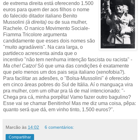
de extrema direita está oferecendo 1.500
euros para quem der aos filhos o nome
do falecido ditador italiano Benito
Mussolini
(à direita)
ou de sua mulher,
Rachele. O nanico Movimento Sociale-
Fiamma Tricolore argumenta
candidamente que esses dois nomes são
"muito agradáveis". Na cara larga, o
partideco acrescenta ainda que o
incentivo "não tem nenhuma intenção fascista ou racista" -
Ma che! Catzo!
Só que uma das condições é exatamente
que pelo menos um dos pais seja italiano (xenofobia?).
Para facilitar as adesões, o "Bolsa-Mussolini" é oferecido
em cinco áreas pobres do Sul de Itália. Aí o manguaça vira
pra mulher, com um olhar pra lá de mal intencionado: "-
Chega pra cá, minha porpêta! Vamo fazer outro bagulino?
Esse vai se chamar Benitinho! Mas me diz uma coisa, pêpa:
quanto será que dá, em vinho tinto, 1.500 euros?".
Marcão
às
14:02
6 comentários:
Compartilhar