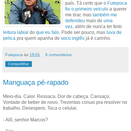
país. Tá certo que o
Futepoca
foi o primeiro veículo
a querer
me tirar, mas
também me
defendeu
mais de
uma
vez
, além de nunca ter feito
leitura labial
do
que eu falo
. Pode ser pouco, mas
luva de
pelica
pra quem apanha de
soco inglês
já é carinho.
Futepoca
às
19:01
5 comentários:
Compartilhar
Manguaça pé-rapado
Meio-dia. Calor. Ressaca. Dor de cabeça. Cansaço.
Vontade de beber de novo. Trezentas coisas pra resolver no
trabalho. Desespero. Toca o celular.
- Alô, senhor Marcos?