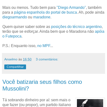
Mais ou menos. Tudo bem para
"Diego Armando"
, também
para a
página espanhola do portal de busca
. Ah, pode ainda
diegoarmando
ou
maradone
.
Quem quiser saber sobre as
posições do técnico argentino
,
terão que se esforçar. Ainda bem que o Maradona não
apóia
o Futepoca
.
P.S.: Enquanto isso,
no MPF
...
Anselmo
às
16:50
3 comentários:
Compartilhar
Você batizaria seus filhos como
Mussolini?
Tá sobrando dinheiro por aí: sem mais o
que fazer (ou propor), um partido italiano