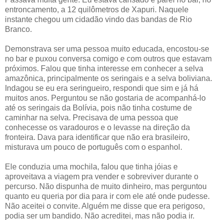
entroncamento, a 12 quilômetros de Xapuri. Naquele
instante chegou um cidadão vindo das bandas de Rio
Branco.
Demonstrava ser uma pessoa muito educada, encostou-se
no bar e puxou conversa comigo e com outros que estavam
próximos. Falou que tinha interesse em conhecer a selva
amazônica, principalmente os seringais e a selva boliviana.
Indagou se eu era seringueiro, respondi que sim e já há
muitos anos. Perguntou se não gostaria de acompanhá-lo
até os seringais da Bolívia, pois não tinha costume de
caminhar na selva. Precisava de uma pessoa que
conhecesse os varadouros e o levasse na direção da
fronteira. Dava para identificar que não era brasileiro,
misturava um pouco de português com o espanhol.
Ele conduzia uma mochila, falou que tinha jóias e
aproveitava a viagem pra vender e sobreviver durante o
percurso. Não dispunha de muito dinheiro, mas perguntou
quanto eu queria por dia para ir com ele até onde pudesse.
Não aceitei o convite. Alguém me disse que era perigoso,
podia ser um bandido. Não acreditei, mas não podia ir.