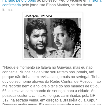
narrado pelo próprio
ao professor Pedro Vicente em
história
confirmada
pelo jornalista Élson Martins, se deu desta
forma:
"
Naquele momento se falava no Guevara, mas eu não
conhecia. Nunca havia visto seu retrato nos jornais, até
porque não tinha nem revistas ou jornais no seringal. Tinha
ouvido seu nome através da Rádio Central de Moscou, não
me recordo bem o ano, creio ter sido nos meados de 65 ou
66, eu estava caminhando do seringal para a cidade. As
pessoas costumavam fazer longas caminhadas pela BR-
317, na estrada velha, em direção a Brasiléia ou a Xapuri.
Passava muita gente. Eu estava cansado e parei no bar, no