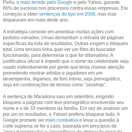
Peña, o
mais temido pelo Google
e pelo Yahoo, garante
80% de sucesso nos processos contra essas empresas. Ele
começou a obter
sentenças do tipo em 2006
, mas elas
dispararam em maio deste ano.
A estratégia consiste em amontoar muitas ações com
pedidos variados. Umas demandam a retirada de páginas
específicas da lista de resultados. Outras exigem o bloqueio
total. Uma terceira linha quer ver um filtro do buscador
funcionando, para determinar o que for difamatório. A
justificativa oficial é impedir que o nome da celebridade seja
usado indevidamente por gente que tenta chamar atenção
prometendo mostrar artistas e jogadores em um
desempenho, digamos, de foro íntimo, seja pornográfico,
seja em combinações de termos como "sexshop".
A sentença de Maradona saiu em setembro, exigindo
bloqueio a páginas com teor pornográfico envolvendo seu
nome e o de 33 membros da família. Em vez de analisar um
por um os resultados, o Yahoo! preferiu bloquear tudo. A
Google promete ser
mais combativa
e levar a questão à
corte suprema se for o caso, baseada em princípios de
"mera transmissão" e "inexistência de obrigação geral de