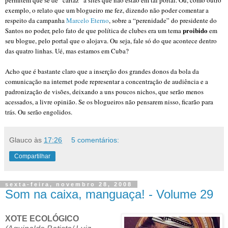
exemplo, o relato que um blogueiro me fez, dizendo não poder comentar a
respeito da campanha
Marcelo Eterno
, sobre a “perenidade” do presidente do
proibido
Santos no poder, pelo fato de que política de clubes era um tema
em
seu blogue, pelo portal que o alojava. Ou seja, fale só do que acontece dentro
das quatro linhas. Ué, mas estamos em Cuba?
Acho que é bastante claro que a inserção dos grandes donos da bola da
comunicação na internet pode representar a concentração de audiência e a
padronização de visões, deixando a uns poucos nichos, que serão menos
acessados, a livre opinião. Se os blogueiros não pensarem nisso, ficarão para
trás. Ou serão engolidos.
Glauco
às
17:26
5 comentários:
Compartilhar
sexta-feira, novembro 28, 2008
Som na caixa, manguaça! - Volume 29
XOTE ECOLÓGICO