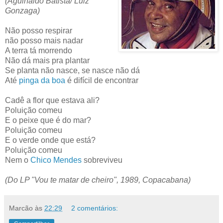
(Aguinaldo Batista/ Luiz
Gonzaga)
Não posso respirar
não posso mais nadar
A terra tá morrendo
Não dá mais pra plantar
Se planta não nasce, se nasce não dá
Até
pinga da boa
é difícil de encontrar
Cadê a flor que estava ali?
Poluição comeu
E o peixe que é do mar?
Poluição comeu
E o verde onde que está?
Poluição comeu
Nem o
Chico Mendes
sobreviveu
(Do LP "Vou te matar de cheiro", 1989, Copacabana)
Marcão
às
22:29
2 comentários: