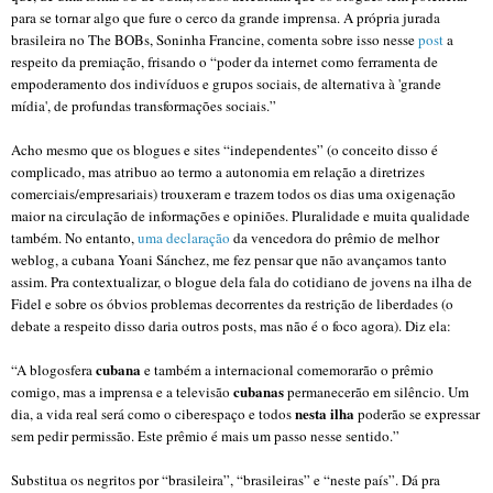
para se tornar algo que fure o cerco da grande imprensa. A própria jurada
brasileira no The BOBs, Soninha Francine, comenta sobre isso nesse
post
a
respeito da premiação, frisando o
“poder da internet como ferramenta de
empoderamento dos indivíduos e grupos sociais, de alternativa à 'grande
mídia', de profundas transformações sociais.”
Acho mesmo que os blogues e sites “independentes” (o conceito disso é
complicado, mas atribuo ao termo a autonomia em relação a diretrizes
comerciais/empresariais)
trouxeram e trazem todos os dias uma oxigenação
maior na circulação de informações e opiniões. Pluralidade e muita qualidade
também. No entanto,
uma declaração
da vencedora do prêmio de melhor
weblog, a cubana Yoani Sánchez, me fez pensar que não avançamos tanto
assim. Pra contextualizar, o blogue dela fala do cotidiano de jovens na ilha de
Fidel e sobre os óbvios problemas decorrentes da restrição de liberdades (o
debate a respeito disso daria outros posts, mas não é o foco agora). Diz ela:
cubana
“
A blogosfera
e também a internacional comemorarão o prêmio
cubanas
comigo, mas a imprensa e a televisão
permanecerão em silêncio. Um
nesta
ilha
dia, a vida real será como o ciberespaço e todos
poderão se expressar
sem pedir permissão. Este prêmio é mais um passo nesse sentido.”
Substitua os negritos por “brasileira”, “brasileiras” e “neste país”. Dá pra