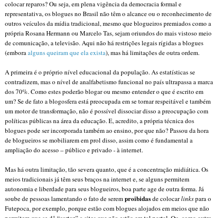
colocar reparos? Ou seja, em plena vigência da democracia formal e
representativa, os blogues no Brasil não têm o alcance ou o reconhecimento de
outros veículos da mídia tradicional, mesmo que blogueiros premiados como a
própria Rosana Hermann ou Marcelo Tas, sejam oriundos do mais vistoso meio
de comunicação, a televisão. Aqui não há restrições legais rígidas a blogues
(embora
alguns queiram que ela exista
), mas há limitações de outra ordem.
A primeira é o próprio nível educacional da população. As estatísticas se
contradizem, mas o nível de analfabetismo funcional no país ultrapassa a marca
dos 70%. Como estes poderão blogar ou mesmo entender o que é escrito em
um? Se de fato a blogosfera está preocupada em se tornar respeitável e também
um motor de transformação, não é possível dissociar disso a preocupação com
políticas públicas na área da educação. E, acredito, a própria técnica dos
blogues pode ser incorporada também ao ensino, por que não? Passou da hora
de blogueiros se mobiliarem em prol disso, assim como é fundamental a
ampliação do acesso – público e privado - à internet.
Mas há outra limitação, tão severa quanto, que é a concentração midiática. Os
meios tradicionais já têm seus braços na internet e, se alguns permitem
autonomia e liberdade para seus blogueiros, boa parte age de outra forma. Já
proibidas
soube de pessoas lamentando o fato de serem
de colocar
links
para o
Futepoca, por exemplo, porque estão com blogues alojados em meios que não
permitem que se dê “cartaz” a sites que não estão em tal portal. Ou, como outro