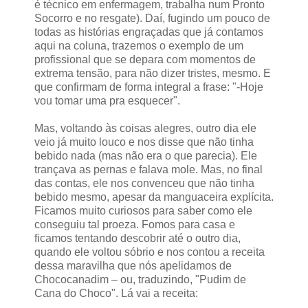
é técnico em enfermagem, trabalha num Pronto
Socorro e no resgate). Daí, fugindo um pouco de
todas as histórias engraçadas que já contamos
aqui na coluna, trazemos o exemplo de um
profissional que se depara com momentos de
extrema tensão, para não dizer tristes, mesmo. E
que confirmam de forma integral a frase: "-Hoje
vou tomar uma pra esquecer".
Mas, voltando às coisas alegres, outro dia ele
veio já muito louco e nos disse que não tinha
bebido nada (mas não era o que parecia). Ele
trançava as pernas e falava mole. Mas, no final
das contas, ele nos convenceu que não tinha
bebido mesmo, apesar da manguaceira explícita.
Ficamos muito curiosos para saber como ele
conseguiu tal proeza. Fomos para casa e
ficamos tentando descobrir até o outro dia,
quando ele voltou sóbrio e nos contou a receita
dessa maravilha que nós apelidamos de
Chococanadim – ou, traduzindo, "Pudim de
Cana do Choco". Lá vai a receita: