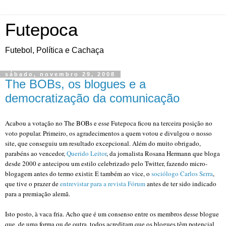
Futepoca
Futebol, Política e Cachaça
sábado, novembro 29, 2008
The BOBs, os blogues e a
democratização da comunicação
Acabou a votação no The BOBs e esse Futepoca ficou na terceira posição no
voto popular. Primeiro, os agradecimentos a quem votou e divulgou o nosso
site, que conseguiu um resultado excepcional. Além do muito obrigado,
parabéns ao vencedor,
Querido Leitor
, da jornalista Rosana Hermann que bloga
desde 2000 e antecipou um estilo celebrizado pelo Twitter, fazendo micro-
blogagem antes do termo existir. E também ao vice, o
sociólogo Carlos Serra
,
que tive o prazer de
entrevistar para a revista Fórum
antes de ter sido indicado
para a premiação alemã.
Isto posto, à vaca fria. Acho que é um consenso entre os membros desse blogue
que, de uma forma ou de outra, todos acreditam que os blogues têm potencial