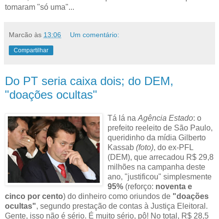
tomaram "só uma"...
Marcão
às
13:06
Um comentário:
Compartilhar
Do PT seria caixa dois; do DEM,
"doações ocultas"
Tá lá na
Agência Estado
: o
prefeito reeleito de São Paulo,
queridinho da mídia Gilberto
Kassab
(foto)
, do ex-PFL
(DEM), que arrecadou R$ 29,8
milhões na campanha deste
ano, "justificou" simplesmente
95%
(reforço:
noventa e
cinco por cento
) do dinheiro como oriundos de
"doações
ocultas"
, segundo prestação de contas à Justiça Eleitoral.
Gente, isso não é sério. É muito sério, pô! No total, R$ 28,5