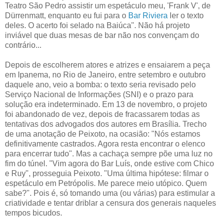
Teatro São Pedro assistir um espetáculo meu, 'Frank V', de
Dürrenmatt, enquanto eu fui para o
Bar Riviera
ler o texto
deles. O acerto foi selado na Baiúca". Não há projeto
inviável que duas mesas de bar não nos convençam do
contrário...
Depois de escolherem atores e atrizes e ensaiarem a peça
em Ipanema, no Rio de Janeiro, entre setembro e outubro
daquele ano, veio a bomba: o texto seria revisado pelo
Serviço Nacional de Informações (SNI) e o prazo para
solução era indeterminado. Em 13 de novembro, o projeto
foi abandonado de vez, depois de fracassarem todas as
tentativas dos advogados dos autores em Brasília. Trecho
de uma anotação de Peixoto, na ocasião: "Nós estamos
definitivamente castrados. Agora resta encontrar o elenco
para encerrar tudo". Mas a cachaça sempre põe uma luz no
fim do túnel. "Vim agora do Bar Luís, onde estive com Chico
e Ruy", prosseguia Peixoto. "Uma última hipótese: filmar o
espetáculo em Petrópolis. Me parece meio utópico. Quem
sabe?". Pois é, só tomando uma (ou várias) para estimular a
criatividade e tentar driblar a censura dos generais naqueles
tempos bicudos.