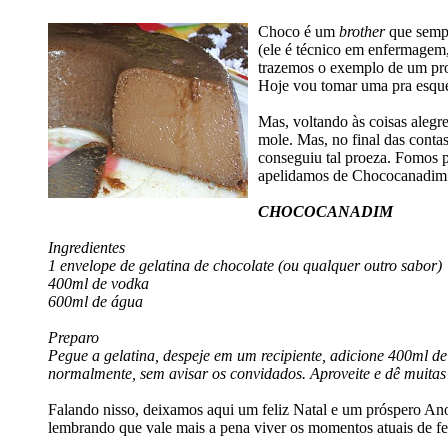
Choco é um
brother
que sempr
(ele é técnico em enfermagem,
trazemos o exemplo de um prof
Hoje vou tomar uma pra esqu
Mas, voltando às coisas alegre
mole. Mas, no final das conta
conseguiu tal proeza. Fomos pa
apelidamos de Chococanadim –
CHOCOCANADIM
Ingredientes
1 envelope de gelatina de chocolate (ou qualquer outro sabor)
400ml de vodka
600ml de água
Preparo
Pegue a gelatina, despeje em um recipiente, adicione 400ml de
normalmente, sem avisar os convidados. Aproveite e dê muitas r
Falando nisso, deixamos aqui um feliz Natal e um próspero An
lembrando que vale mais a pena viver os momentos atuais de feli