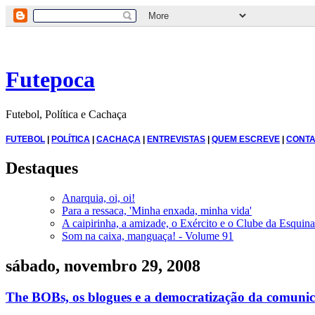
Futepoca
Futebol, Política e Cachaça
FUTEBOL
|
POLÍTICA
|
CACHAÇA
|
ENTREVISTAS
|
QUEM ESCREVE
|
CONTA
Destaques
Anarquia, oi, oi!
Para a ressaca, 'Minha enxada, minha vida'
A caipirinha, a amizade, o Exército e o Clube da Esquina
Som na caixa, manguaça! - Volume 91
sábado, novembro 29, 2008
The BOBs, os blogues e a democratização da comuni