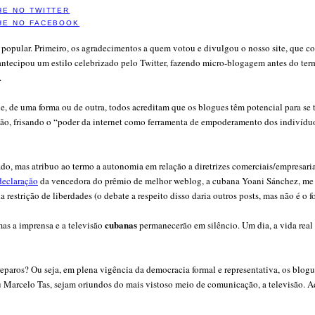
HE NO TWITTER
HE NO FACEBOOK
 popular. Primeiro, os agradecimentos a quem votou e divulgou o nosso site, que 
ntecipou um estilo celebrizado pelo Twitter, fazendo micro-blogagem antes do term
.
, de uma forma ou de outra, todos acreditam que os blogues têm potencial para se t
ão, frisando o
“poder da internet como ferramenta de empoderamento dos indivíduos e
o, mas atribuo ao termo a autonomia em relação a diretrizes comerciais/empresaria
eclaração
da vencedora do prêmio de melhor weblog, a cubana Yoani Sánchez, me fe
restrição de liberdades (o debate a respeito disso daria outros posts, mas não é o fo
cubanas
s a imprensa e a televisão
permanecerão em silêncio. Um dia, a vida real
ar reparos? Ou seja, em plena vigência da democracia formal e representativa, os bl
arcelo Tas, sejam oriundos do mais vistoso meio de comunicação, a televisão. Aqu