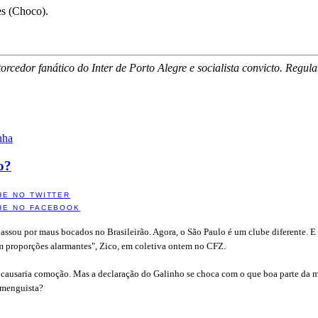
es (Choco).
orcedor fanático do Inter de Porto Alegre e socialista convicto. Regu
nha
o?
HE NO TWITTER
HE NO FACEBOOK
ssou por maus bocados no Brasileirão. Agora, o São Paulo é um clube diferente. E
m proporções alarmantes", Zico, em coletiva ontem no CFZ.
o causaria comoção. Mas a declaração do Galinho se choca com o que boa parte da
lamenguista?