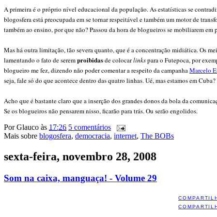
A primeira é o próprio nível educacional da população. As estatísticas se contra
blogosfera está preocupada em se tornar respeitável e também um motor de transfo
também ao ensino, por que não? Passou da hora de blogueiros se mobiliarem em pr
Mas há outra limitação, tão severa quanto, que é a concentração midiática. Os mei
proibidas
lamentando o fato de serem
de colocar
links
para o Futepoca, por exemp
blogueiro me fez, dizendo não poder comentar a respeito da campanha
Marcelo E
seja, fale só do que acontece dentro das quatro linhas. Ué, mas estamos em Cuba?
Acho que é bastante claro que a inserção dos grandes donos da bola da comunicaçã
Se os blogueiros não pensarem nisso, ficarão para trás. Ou serão engolidos.
Por
Glauco
às
17:26
5 comentários
Mais sobre
blogosfera
,
democracia
,
internet
,
The BOBs
sexta-feira, novembro 28, 2008
Som na caixa, manguaça! - Volume 29
COMPARTIL
COMPARTIL