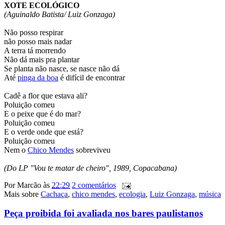
XOTE ECOLÓGICO
(Aguinaldo Batista/ Luiz Gonzaga)
Não posso respirar
não posso mais nadar
A terra tá morrendo
Não dá mais pra plantar
Se planta não nasce, se nasce não dá
Até
pinga da boa
é difícil de encontrar
Cadê a flor que estava ali?
Poluição comeu
E o peixe que é do mar?
Poluição comeu
E o verde onde que está?
Poluição comeu
Nem o
Chico Mendes
sobreviveu
(Do LP "Vou te matar de cheiro", 1989, Copacabana)
Por
Marcão
às
22:29
2 comentários
Mais sobre
Cachaça
,
chico mendes
,
ecologia
,
Luiz Gonzaga
,
música
Peça proibida foi avaliada nos bares paulistanos