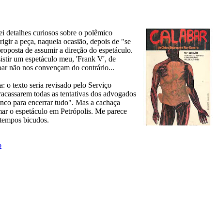
ei detalhes curiosos sobre o polêmico
igir a peça, naquela ocasião, depois de "se
oposta de assumir a direção do espetáculo.
istir um espetáculo meu, 'Frank V', de
 bar não nos convençam do contrário...
: o texto seria revisado pelo Serviço
racassarem todas as tentativas dos advogados
enco para encerrar tudo". Mas a cachaça
mar o espetáculo em Petrópolis. Me parece
 tempos bicudos.
o