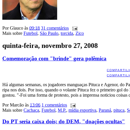
Por
Glauco
às
09:18
31 comentários
Mais sobre
Futebol
,
São Paulo
,
torcida
,
Zico
quinta-feira, novembro 27, 2008
Comemoração com "brinde" gera polêmica
COMPARTIL
COMPARTIL
Há algumas semanas, os jogadores manguaças Pituca e Agenor, do Par
ripa nos dois. Por isso, quando o volante Pituca fez o primeiro gol d
gostou. "-Foi uma forma de protesto, pois a imprensa noticiou coisas
Por
Marcão
às
13:06
1 comentários
Mais sobre
Cachaça
,
Futebol
,
M.P.
,
mídia esportiva
,
Paraná
,
pituca
,
S
Do PT seria caixa dois; do DEM, "doações ocultas"