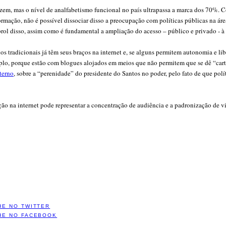
dizem, mas o nível de analfabetismo funcional no país ultrapassa a marca dos 70%.
rmação, não é possível dissociar disso a preocupação com políticas públicas na área
ol disso, assim como é fundamental a ampliação do acesso – público e privado - à 
os tradicionais já têm seus braços na internet e, se alguns permitem autonomia e lib
lo, porque estão com blogues alojados em meios que não permitem que se dê “cartaz
terno
, sobre a “perenidade” do presidente do Santos no poder, pelo fato de que pol
o na internet pode representar a concentração de audiência e a padronização de vi
HE NO TWITTER
HE NO FACEBOOK