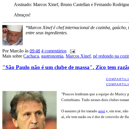
Assinado: Marcos Xinef, Bruno Castellan e Fernando Rodrigu
Abraços!
*Marcos Xinef é chef internacional de cozinha, gaúcho, t
entre seus ingredientes.
Por
Marcão
às
09:48
4 comentários
Mais sobre
Cachaça
,
gastronomia
,
Marcos Xinef
,
pé redondo na cozi
"São Paulo não é um clube de massa". Zico tem razã
COMPARTIL
COMPARTIL
"Poucos lembram que a equipe do Muricy pa
Corinthians. Tudo nesses dois clubes toma
O assunto já foi tratado
aqui
e, em tese, nã
aí, ele tem razão ou é dor de cotovelo de f