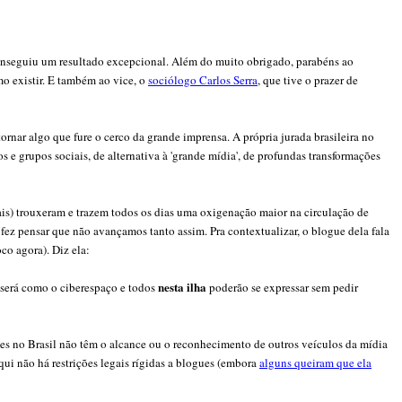
conseguiu um resultado excepcional. Além do muito obrigado, parabéns ao
o existir. E também ao vice, o
sociólogo Carlos Serra
, que tive o prazer de
ornar algo que fure o cerco da grande imprensa. A própria jurada brasileira no
 grupos sociais, de alternativa à 'grande mídia', de profundas transformações
is)
trouxeram e trazem todos os dias uma oxigenação maior na circulação de
z pensar que não avançamos tanto assim. Pra contextualizar, o blogue dela fala
co agora). Diz ela:
nesta
ilha
 será como o ciberespaço e todos
poderão se expressar sem pedir
ogues no Brasil não têm o alcance ou o reconhecimento de outros veículos da mídia
i não há restrições legais rígidas a blogues (embora
alguns queiram que ela