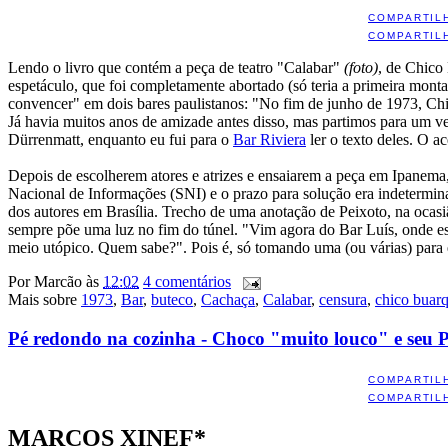
COMPARTIL
COMPARTIL
Lendo o livro que contém a peça de teatro "Calabar"
(foto)
, de Chico
espetáculo, que foi completamente abortado (só teria a primeira mont
convencer" em dois bares paulistanos: "No fim de junho de 1973, Chi
Já havia muitos anos de amizade antes disso, mas partimos para um ve
Dürrenmatt, enquanto eu fui para o
Bar Riviera
ler o texto deles. O a
Depois de escolherem atores e atrizes e ensaiarem a peça em Ipanema,
Nacional de Informações (SNI) e o prazo para solução era indetermin
dos autores em Brasília. Trecho de uma anotação de Peixoto, na ocasi
sempre põe uma luz no fim do túnel. "Vim agora do Bar Luís, onde es
meio utópico. Quem sabe?". Pois é, só tomando uma (ou várias) para es
Por
Marcão
às
12:02
4 comentários
Mais sobre
1973
,
Bar
,
buteco
,
Cachaça
,
Calabar
,
censura
,
chico buar
Pé redondo na cozinha - Choco "muito louco" e seu
COMPARTIL
COMPARTIL
MARCOS XINEF*