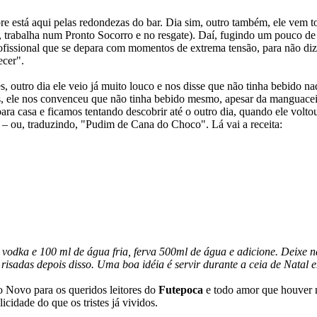
e está aqui pelas redondezas do bar. Dia sim, outro também, ele vem t
 trabalha num Pronto Socorro e no resgate). Daí, fugindo um pouco de 
issional que se depara com momentos de extrema tensão, para não dizer
ecer".
s, outro dia ele veio já muito louco e nos disse que não tinha bebido na
s, ele nos convenceu que não tinha bebido mesmo, apesar da manguaceir
ra casa e ficamos tentando descobrir até o outro dia, quando ele volto
 ou, traduzindo, "Pudim de Cana do Choco". Lá vai a receita:
 vodka e 100 ml de água fria, ferva 500ml de água e adicione. Deixe na
isadas depois disso. Uma boa idéia é servir durante a ceia de Natal e
o Novo para os queridos leitores do
Futepoca
e todo amor que houver n
cidade do que os tristes já vividos.