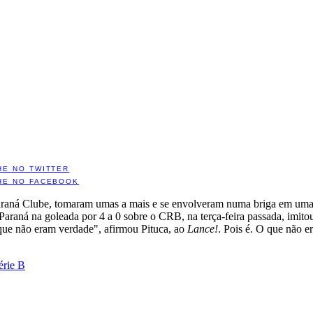
HE NO TWITTER
HE NO FACEBOOK
aná Clube, tomaram umas a mais e se envolveram numa briga em uma cas
o Paraná na goleada por 4 a 0 sobre o CRB, na terça-feira passada, imi
 que não eram verdade", afirmou Pituca, ao
Lance!
. Pois é. O que não e
érie B