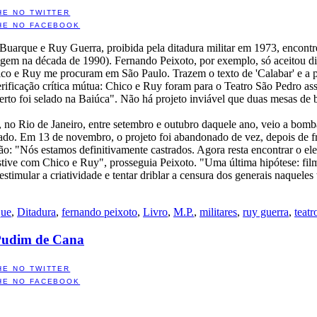
HE NO TWITTER
HE NO FACEBOOK
 Buarque e Ruy Guerra, proibida pela ditadura militar em 1973, encontr
agem na década de 1990). Fernando Peixoto, por exemplo, só aceitou dir
co e Ruy me procuram em São Paulo. Trazem o texto de 'Calabar' e a pr
rificação crítica mútua: Chico e Ruy foram para o Teatro São Pedro ass
certo foi selado na Baiúca". Não há projeto inviável que duas mesas de
 no Rio de Janeiro, entre setembro e outubro daquele ano, veio a bomba
ado. Em 13 de novembro, o projeto foi abandonado de vez, depois de f
ão: "Nós estamos definitivamente castrados. Agora resta encontrar o el
tive com Chico e Ruy", prosseguia Peixoto. "Uma última hipótese: fil
timular a criatividade e tentar driblar a censura dos generais naqueles
que
,
Ditadura
,
fernando peixoto
,
Livro
,
M.P.
,
militares
,
ruy guerra
,
teatr
 Pudim de Cana
HE NO TWITTER
HE NO FACEBOOK